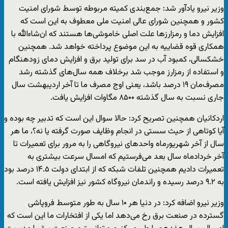
وزیر نیرو یادآور شد: جمع‌بندی کمیته مربوطه توسط شورای امنیت
کشور و همچنین شورای عالی امنیت ملی معطوف به این است که
افزایش دما و رمزارزها علت اصلی خاموشی‌ها هستند که ان‌شاءالله با
همکاری قوه قضاییه به این موضوع پرداخته خواهد شد. همچنین
خشکسالی، کمبود آب در سد برای تولید برق و افزایش‌ دمای زودهنگام
و استفاده از رمزارز موجب شد برخلاف همه سال‌های گذشته رشد
مصرف‌مان ۱۹ درصد باشد، یعنی اوج مصرف ما تا آخر اردیبهشت‌ سال
جاری نسبت به سال گذشته ۸۵۰۰ مگاوات افزایش یافت.
اردکانیان همچنین تصریح کرد: حالا سوال این است که تدبیر چه بوده و
آیا کوتاهی از حیث سستی در انجام وظایف صورت گرفته یا نه؟، ما هر
سال از آخر شهریورماه واحدهای نیروگاهی را به مرور برای تعمیرات تا
آخر خردادماه سال بعد می‌فرستیم که امسال سرعت بیشتری به
تعمیرات دادیم همچنین تلفات شبکه که از ابتدای دولت ۱۴.۵ درصد بود
به ۹.۲ درصد رسیده و راندمان نیروگاه کشور نیز افزایش یافته است.
وزیر نیرو اضافه کرد: در دنیا هر ۱۰ سال به طور متوسط فروپاشی
گسترده در صنعت برق رخ می‌دهد اما یکی از افتخارات ما این است که