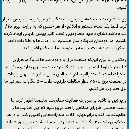
امسال، سال هفدهم را طی می‌کنیم و توانستیم صنعت برق را مدیریت
کنیم.
وی با اشاره به صحبت‌های برخی نمایندگان در مورد پیمان پاریس اظهار
کرد: فقط یک نامه، دستور و ابلاغیه از هر جنس که به وزارت نیرو ابلاغ
شده باشد نشان دهید محدودیتی تحت تاثیر پیمان پاریس ایجاد کرده
باشیم. ما خودمان نیروگاه ساز هستیم این حرف‌ها و اطلاعات ناقص
ممکن است ذهنیت جامعه را متوجه مطالب غیرواقعی کند.
اردکانیان با بیان این‌که صنعت برق با وجود صدها نیروگاه، هزاران
کیلومتر خطوط انتقال و تجهیزات گسترده بودجه ارزی ندارد و متکی به
صادرات است، گفت: رقم صادرات خالص یعنی صادرات منهای واردات
در صنعت برق که ۸۵ هزار مگاوات ظرفیت دارد، ۵۰۰ مگاوات هم نیز ما
برق هم وارد می‌کنیم.
وزیر نیرو با تاکید بر ضرورت فعالیت نظام‌مند ماینرها اظهار کرد: ما
دست مجلس شورای اسلامی را هم می‌بوسیم که این فعالیت‌ها را
نظام‌مند می‌کند و برای موارد خلاف مجازات‌هایی تعیین کند. برای هر
بیت‌کوین باید ۳۰۰ مگاوات ساعت انرژی مصرف شود یعنی برق شبانه