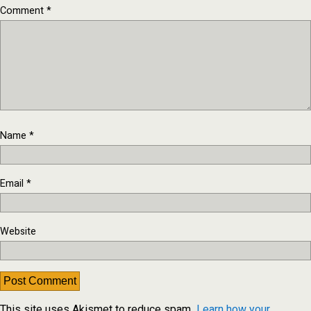
Comment
*
Name
*
Email
*
Website
This site uses Akismet to reduce spam.
Learn how your