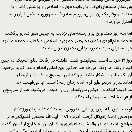
ورزشکار مسلمان ایرانی، با رعایت موازین اسلامی و پوشش کامل، با
متانت و وقار یک زن ایرانی، پرچم سه رنگ جمهوری اسلامی ایران را به
اهتزاز درآورد.»
اما سه روز بعد، ورق برای رسانه‌های نزدیک به جریان‌های تندرو برگشت.
«احمد علم‌الهدی» نماینده رهبر جمهوری اسلامی و خطیب جمعه مشهد،
در سخنرانی خود، به پرچم‌داری یک زن ایرانی تاخت.
روز ۲۱ خرداد، احمد علم‌الهدی گفت: «اینکه در رقابت های المپیک در چین
تیم ورزشی ما وقتی می‌خواهد حرکتی بین‌المللی انجام دهد، نباید پرچم‌دار
آن یک خانم ورزشکار باشد. چرا که این موضوع جنگ با ارزش‌ها و
آماده‌سازی مردم برای فرج امام زمان (عج) است. آیا می‌فهمید چه
می‌کنید؟ اینکه در حرکتی بین‌المللی زن را جلودار می‌کنید، غیر از سرپیچی
از فرمایشات معصومان است؟»
او نخستین یا آخرین روحانی تندرویی نیست که علیه زنان ورزشکار
موضعی کاملا رادیکال گرفت. آذرماه ۱۳۸۹ آیت‌الله «صافی گلپایگانی»، از
مراجع تقلید قم، در واکنش به اعزام ورزشکاران زن به خارج از کشور گفت
که اعزام ورزشکاران زن مایه شرمساری است و باید از آن جلوگیری کرد
.