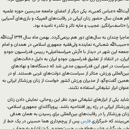
آیت‌الله «عباس کعبی»، یکی دیگر از اعضای جامعه مدرسین حوزه علمیه
قم همان سال حضور زنان ایرانی در رقابت‌های المپیک و بازی‌های آسیایی
را «تاسف‌برانگیز، عجیب و مایه تاثر و تکدر» نامیده بود.
ماجرا چندان به سال‌های دور هم برنمی‌گردد. بهمن ماه سال ۱۳۹۹ آیت‌الله
«حبیب‌الله شعبانی» نماینده ولی‌فقیه جمهوری اسلامی در همدان و امام
جمعه این شهر در دیدار با «آرش میراسماعیلی» رییس فدراسیون جودو
ایران، در انتقاد از تعلیق فدراسیون جودو ایران به دلیل دخالت‌های
سیاست در امور این فدراسیون مدعی شد که دستگاه‌ها و نهادهای
بین‌المللی ورزش، متاثر از سیاست‌های دولت‌های غربی هستند. او در
همین گفت‌وگو، از مدیران ورزش کشور خواست از زنان ورزشکار ایرانی به
عنوان ابزار تبلیغاتی استفاده نکنند.
شاید یکی از ابزارهای تبلیغاتی مورد نظر این روحانی، نمایش دادن زنان
ورزشکار ایرانی در رژه روز افتتاحیه باشد. پروپاگاندای جمهوری اسلامی،
زنان ورزشکار را در رقابت‌های بین‌المللی برای رسیدن به همان هدفی
می‌بینند که خبرگزاری
فارس
پس از پرچم‌داری هما حسینی در یک خط از
خبر خبرگزاری «شین‌هوا» چین جست‌وجو می‌کرد؛ اشاره به حجاب