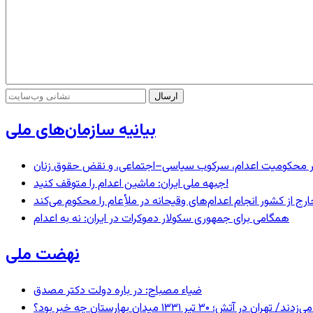
بیانیه سازمان‌های ملی
– در محکومیت اعدام، سرکوب سیاسی–اجتماعی، و نقض حقوق زنان
جبهه ملی ایران: ماشین اعدام را متوقف کنید!
رج از کشور انجام اعدام‌های وقیحانه در ملأِعام را محکوم می‌کند
همگامی برای جمهوری سکولار دموکرات در ایران: نه به اعدام
نهضت ملی
ضیاء مصباح: در باره دولت دکتر مصدق
 ۱۳۳۱ میدان بهارستان چه خبر بود؟