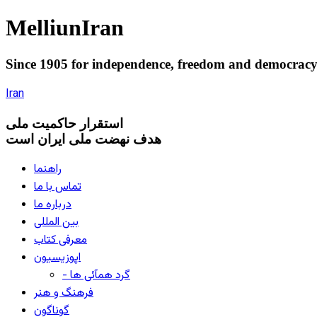
Melliun
Iran
Since 1905 for
independence
,
freedom
and
democrac
Iran
استقرار
حاکميت ملی
هدف نهضت ملی ایران است
راهنما
تماس با ما
درباره ما
بین المللی
معرفی کتاب
اپوزیسیون
- گرد همآئی ها
فرهنگ و هنر
گوناگون