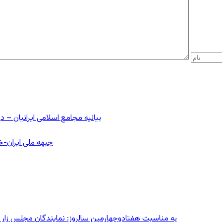
بیانیه مجامع اسلامی ایرانیان 
جبهه ملی ایران-خا
به مناسبت هفتادوچهارمین سالروز: نمایندگان مجلس زار می‌زدند/ تهران در آتش؛ ۳۰ تیر