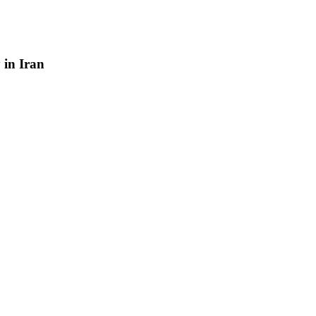
y
in
Iran