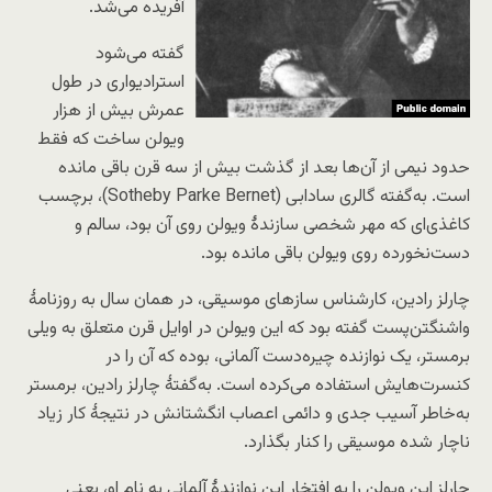
آفریده می‌شد.
گفته می‌شود
استرادیواری در طول
عمرش بیش از هزار
ویولن ساخت که فقط
حدود نیمی از آن‌ها بعد از گذشت بیش از سه قرن باقی مانده
است. به‌گفته گالری سادابی (Sotheby Parke Bernet)، برچسب
کاغذی‌ای که مهر شخصی سازندهٔ ویولن روی آن بود، سالم و
دست‌نخورده روی ویولن باقی مانده بود.
چارلز رادین، کارشناس سازهای موسیقی، در همان سال به روزنامهٔ
واشنگتن‌پست گفته بود که این ویولن در اوایل قرن متعلق به ویلی
برمستر، یک نوازنده چیره‌دست آلمانی، بوده که آن را در
کنسرت‌هایش استفاده می‌کرده است. به‌گفتهٔ چارلز رادین، برمستر
به‌خاطر آسیب جدی و دائمی اعصاب انگشتانش در نتیجهٔ کار زیاد
ناچار شده موسیقی را کنار بگذارد.
چارلز این ویولن را به افتخار این نوازندهٔ آلمانی به نام او، یعنی