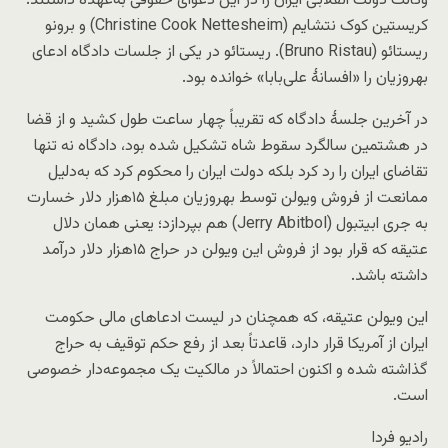
وکالت دولت انقلابی ایران را در این دعوای حقوقی به‌عهده داشتند:
کریستین کوک نتشایم (Christine Cook Nettesheim) و برونو
ریستائو (Bruno Ristau). ریستائو در یکی از جلسات دادگاه ادعای
بهروزیان را «افسانهٔ علی‌بابا» خوانده بود.
در آخرین جلسهٔ دادگاه که تقریباً چهار ساعت طول کشید و از قضا
در هشتمین سالگرد سقوط شاه تشکیل شده بود، دادگاه نه تنها
تقاضای ایران را رد کرد بلکه دولت ایران را محکوم کرد که به‌دلیل
ممانعت از فروش ویولن توسط بهروزیان مبلغ ۱۵هزار دلار خسارت
به جری ابیتبول (Jerry Abitbol) هم بپردازد؛ یعنی همان دلال
عتیقه که قرار بود از فروش این ویولن در حراج ۱۵هزار دلار درآمد
داشته باشد.
این ویولن عتیقه، که همچنان در لیست ادعاهای مالی حکومت
ایران از آمریکا قرار دارد، قاعدتاً بعد از رفع حکم توقیف به حراج
گذاشته شده و اکنون احتمالاً در مالکیت یک مجموعه‌دار خصوصی‌
است.
رادیو فردا