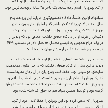
انجامید. صاحب این ویولن که در این پروندهٔ قضایی از او با نام
ن.ک. بهروزیان اسم برده شده، یک تاجر ۳۵سالهٔ ثروتمند فرش بود.
سرانجام اولین جلسهٔ دادگاه تصمیم‌گیری دربارهٔ این پرونده پنج
سال بعد در ۴ فوریه ۱۹۸۷ در واشینگتن اما باز هم بدون حضور
بهروزیان تشکیل شد و چهار روز به طول انجامید. بهروزیان که
وکیلش از طرف او در دادگاه حضور داشت، مدعی بود که ویولن را
در یک حراج عمومی به قیمتی معادل ۵۰ هزار دلار در دسامبر ۱۹۷۹
در مقابل چشم صدها نفر ار مردم تهران خریده است.
ظاهراً یکی از شخصیت‌های مذهبی از او خواسته بود که با خرید
ویولون، این ساز را از گزند طوفان انقلاب که در پی قانون ممنوعیت
سازهای موسیقی بود، حفظ کند. بهروزیان در آن زمان نمی‌دانست
که یک ویولن استرادیواریوس خریده است. در پی انقلاب اسلامی،
ویولن از دولت شاه مصادره شده و در اختیار بنیاد مستضعفان قرار
گرفته بود و توسط همین بنیاد هم به حراج گذاشته شده بود.
بهروزیان که سعی کرده بود این ویولن را حفظ کند، خود از گزند
انقلاب مصون نماند و چندی بعد از این حراج، خانه و تجارتش