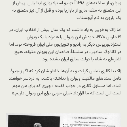
ویولن، از ساخته‌های ۱۶۹۸ آنتونیو استرادیواری ایتالیایی، پیش از
این متعلق به ملکه ماری از باواریا بوده و قبل از آن نیز متعلق به
یک بارون به نام آیچستات.
اما ژاک به‌خوبی به یاد داشت که یک سال پیش از انقلاب ایران، در
۲۱ مارس ۱۹۷۸، خودش این ویولن را همراه با یک ویولن
استرادیوریوس دیگر به رادیو و تلویزیون ملی ایران فروخته بود. اما
در کاتالوگِ سادبی، در سلسلهٔ صاحبان این ویولن عتیقه، هیچ
اشاره‌ای به شاه یا دولت سابق ایران نشده بود.
ژاک با گالری تماس گرفت و به آن‌ها خاطرنشان کرد که اگر زنجیرهٔ
کامل سندهای مالکیت ویولن را نداشته باشند، به دردسر خواهند
افتاد، اما مسئول گالری در جواب گفت: «چیزی که برای من مهم
است این است که ما قرارداد خیلی خوبی برای این ویولن داریم.»