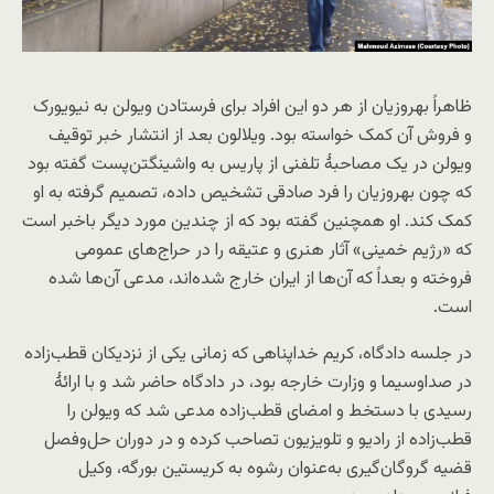
ظاهراً بهروزیان از هر دو این افراد برای فرستادن ویولن به نیویورک
و فروش آن کمک خواسته بود. ویلالون بعد از انتشار خبر توقیف
ویولن در یک مصاحبهٔ تلفنی از پاریس به واشینگتن‌پست گفته بود
که چون بهروزیان را فرد صادقی تشخیص داده، تصمیم گرفته به او
کمک کند. او همچنین گفته بود که از چندین مورد دیگر باخبر است
که «رژیم خمینی» آثار هنری و عتیقه را در حراج‌های عمومی
فروخته و بعداً که آن‌ها از ایران خارج شده‌اند، مدعی آن‌ها شده
است.
در جلسه دادگاه، کریم خداپناهی که زمانی یکی از نزدیکان قطب‌زاده
در صداوسیما و وزارت خارجه بود، در دادگاه حاضر شد و با ارائهٔ
رسیدی با دستخط و امضای قطب‌زاده مدعی شد که ویولن را
قطب‌زاده از رادیو و تلویزیون تصاحب کرده و در دوران حل‌وفصل
قضیه گروگان‌گیری به‌عنوان رشوه به کریستین بورگه، وکیل