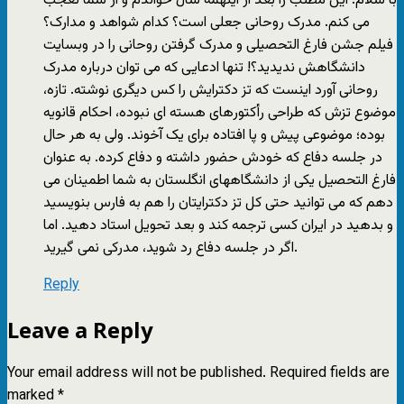
با سلام. این مطلب را بعد از اینهمه سال خواندم و از شما تعجب
مى کنم. مدرک روحانى جعلى است؟ کدام شواهد و مدارک؟
فیلم جشن فارغ التحصیلى و مدرک گرفتن روحانى را در وبسایت
دانشگاهش ندیدید؟! تنها ادعایى که مى توان درباره مدرک
روحانى آورد اینست که تز دکترایش را کس دیگرى نوشته. تازه،
موضوع تزش که طراحى رأکتورهاى هسته اى نبوده، احکام قانویه
بوده؛ موضوعى پیش و پا افتاده براى یک آخوند. ولى به هر حال
در جلسه دفاع که خودش حضور داشته و دفاع کرده. به عنوان
فارغ التحصیل یکى از دانشگاههاى انگلستان به شما اطمینان مى
دهم که مى توانید حتى کل تز دکترایتان را هم به فارس بنویسید
و بدهید در ایران کسى ترجمه کند و بعد تحویل استاد دهید. اما
اگر در جلسه دفاع رد شوید، مدرکى نمى گیرید.
Reply
Leave a Reply
Your email address will not be published.
Required fields are
marked
*