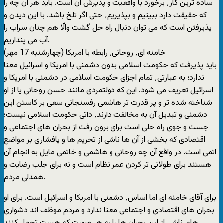
ساده ترین کار٬ برخورد با واقعیت و پذیرش آن است. باید هر آن چه را
که حقیقت دارد ببینیم و بپذیریم٬ حتی اگر تلخ باشد. با این دیدن و
پذیرفتن است که می توان دنبال راه حل گشت والّا هم چنان سراب را
آب می پنداریم.
خامنه ای٬ روحانی٬ رابطه با امریکا (چهارشنبه 17 مهر)
باید پذیرفت که حکومت اسلامی بدون دشمنی با امریکا و اسرائیل معنا
ندارد؛ به عبارتی٬ تمام اجزای حکومت اسلامی در دشمنی با امریکا و
اسرائیل تعریف می شود. این که دولتمردی مانند حسن روحانی یا از او
شناخته شده تر و پر قدرت تر هاشمی رفسنجانی سعی بر کاستن این
دشمنی و تبدیل آن به مخالفت دارند٬ ذاتی حکومت اسلامی نیست؛
جست و جوی راه حلی است برای برون رفت از بحران های اجتماعی و
اقتصادی که بخشی از آن ها ناشی از تحریم ها و پافشاری بر مواضع
اتمی است. در واقع آن چه روحانی و هاشمی و خاتمی مایل به انجام آن
هستند برای طولانی تر کردن عمر نظام است و نه برای جلب رضایت و
همدلی مردم.
برای آقای خامنه ای اما اساس٬ دشمنی با امریکا و اسرائیل است. برای او
بحران های اقتصادی و اجتماعی معنا ندارد و مردم موظف اند دشواری
های ناشی از این بحران ها را به هر صورت که هست تحمل کنند.