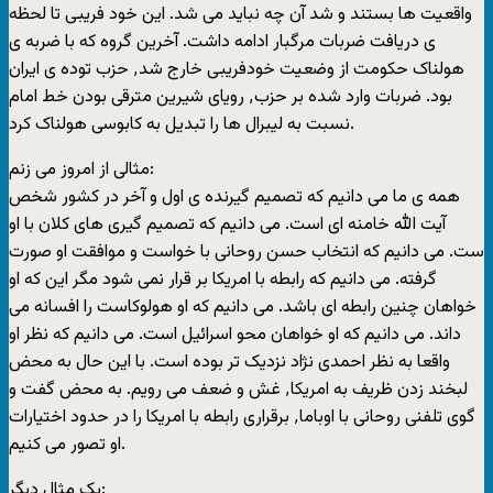
واقعیت ها بستند و شد آن چه نباید می شد. این خود فریبی تا لحظه
ی دریافت ضربات مرگبار ادامه داشت. آخرین گروه که با ضربه ی
هولناک حکومت از وضعیت خودفریبی خارج شد٬ حزب توده ی ایران
بود. ضربات وارد شده بر حزب٬ رویای شیرین مترقی بودن خط امام
نسبت به لیبرال ها را تبدیل به کابوسی هولناک کرد.
مثالی از امروز می زنم:
همه ی ما می دانیم که تصمیم گیرنده ی اول و آخر در کشور شخص
آیت الله خامنه ای است. می دانیم که تصمیم گیری های کلان با او
ست. می دانیم که انتخاب حسن روحانی با خواست و موافقت او صورت
گرفته. می دانیم که رابطه با امریکا بر قرار نمی شود مگر این که او
خواهان چنین رابطه ای باشد. می دانیم که او هولوکاست را افسانه می
داند. می دانیم که او خواهان محو اسرائیل است. می دانیم که نظر او
واقعا به نظر احمدی نژاد نزدیک تر بوده است. با این حال به محض
لبخند زدن ظریف به امریکا٬ غش و ضعف می رویم. به محض گفت و
گوی تلفنی روحانی با اوباما٬ برقراری رابطه با امریکا را در حدود اختیارات
او تصور می کنیم.
یک مثال دیگر: