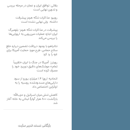
بقائی: توافق ایران و عمان در مرحله بررسی
و تدوین نهایی است
روبیو: مذاکرات تنگه هرمز پیشرفت
داشته، ولی نهایی نشده است
پیشرفت در مذاکرات تنگه هرمز؛ بلومبرگ:
ایران اجازه عملیات مین‌روبی به اروپایی‌ها
را بررسی می‌کند
نتانیاهو با وجود دریافت تضمین درباره خلع
سلاح حماس، طرح مورد حمایت آمریکا برای
غزه را رد کرد
رویترز: آمریکا در جنگ با ایران «تقریباً
تمام» موشک‌های دقیق دوربرد خود را
مصرف کرده است
اتحادیه اروپا ۱.۴ میلیارد یورو از سود
دارایی‌های مسدودشده روسیه را به
اوکراین ‏اختصاص داد
کاهش تنش میان اسرائیل و حزب‌الله؛
بازگشت ۸۰۰ هزار آوارۀ لبنانی به خانه‌ آغاز
شد
بایگانی نسخه قدیم سایت