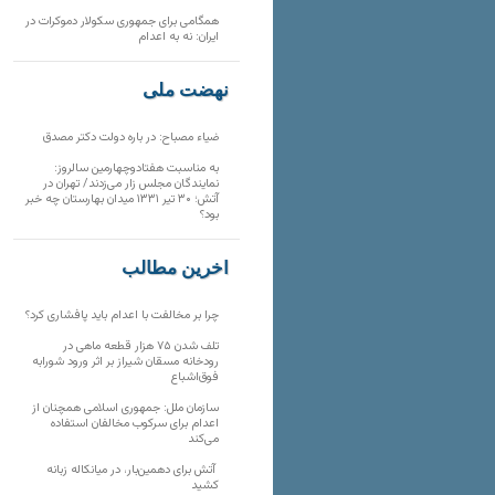
همگامی برای جمهوری سکولار دموکرات در
ایران: نه به اعدام
نهضت ملی
ضیاء مصباح: در باره دولت دکتر مصدق
به مناسبت هفتادوچهارمین سالروز:
نمایندگان مجلس زار می‌زدند/ تهران در
آتش؛ ۳۰ تیر ۱۳۳۱ میدان بهارستان چه خبر
بود؟
آخرین مطالب
چرا بر مخالفت با اعدام باید پافشاری کرد؟
تلف شدن ۷۵ هزار قطعه ماهی در
رودخانه مسقان شیراز بر اثر ورود شورابه
فوق‌اشباع
سازمان ملل: جمهوری اسلامی همچنان از
اعدام برای سرکوب مخالفان استفاده
می‌کند
آتش برای دهمین‌بار، در میانکاله زبانه
کشید