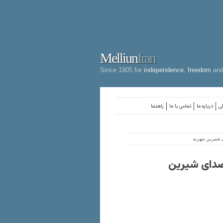
Melliun
Iran
Since 1905 for
independence
,
freedom
an
لی
درباره ما
تماس با ما
راهنما
ی شیرین مهربد
 صدای شیرین