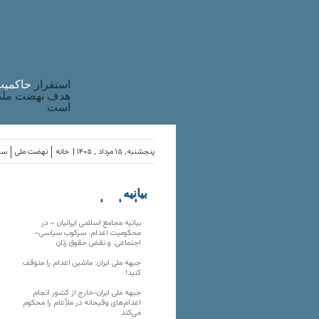
استقرار
حاکميت
هدف نهضت ملی 
است
پنجشنبه, ۱۵ مرداد , ۱۴۰۵ |
خانه
نهضت ملی
ساز
بیانیه
سازمان‌های
ملی
بیانیه مجامع اسلامی ایرانیان – در
محکومیت اعدام، سرکوب سیاسی–
اجتماعی، و نقض حقوق زنان
جبهه ملی ایران: ماشین اعدام را متوقف
کنید!
جبهه ملی ایران-خارج از کشور انجام
اعدام‌های وقیحانه در ملأِعام را محکوم
می‌کند