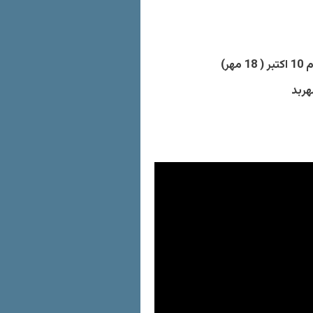
ر)
هربد