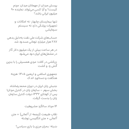
پرسش میدان از مهمانان میدان: مردم
کیست؟ و آیا کسی می‌تواند نماینده ۹۰
میلیون ایرانی باشد؟
تنها بیمارستان چابهار؛ نه امکانات و
تجهیزات پزشکی دارد نه سیستم
سرمایشی
حساب‌های شرکت ملی نفت به‌دلیل بدهی
۲۸۷ هزار میلیارد تومانی مسدود شد
در هر ساعت بیش از یک میلیون دلار گاز
در مشعل‌های ایران دود می‌شود
زن‌کشی در کلات؛ مردی همسرش را با بنزین
آتش زد و کشت
جمهوری اسلامی و اربعین ۱۴۰۵؛ هزینه
هنگفت و دستاورد اندک
جنبش زنان ایران در دوران محمدرضاشاه،
بخش سوم – سازمان زنان در کنترل مردان!
پس از کودتای ۱۳۳۲ دولت کنترل سازمان
زنان را بدست گرفت.
۱۴ مرداد سالگرد مشروطیت
نقابِ طبیعت (ترجمه از آلمانی) + متن
آلمانی + متن انگلیسی نوشته
سَبته؛ بحران مرزی یا بازی سیاسی؟