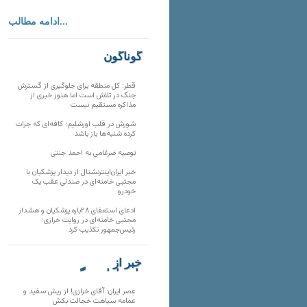
ادامه مطالب...
گوناگون
قطر: کل منطقه برای جلوگیری از گسترش
جنگ در تلاش است اما هنوز خبری از
مذاکره مستقیم نیست
شورش در قلب اورشلیم؛ کافه‌ای که جرات
کرده شنبه‌ها باز باشد
توصیه ضرغامی به احمد جنتی
خبر ایران‌اینترنشنال از دیدار پزشکیان با
مجتبی خامنه‌ای در صندلی عقب یک
خودرو
ادعای استعفای ۲۸باره پزشکیان و هشدار
مجتبی خامنه‌ای در روایت خرازی؛
رئیس‌جمهور تکذیب کرد
خبر از
تارنماهای دیگر
عصر ایران: آقای خرازی! از ریش سفید و
عمامه سیاهت خجالت بکش