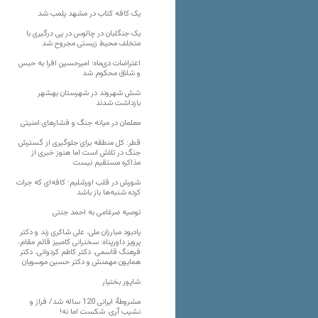
یک کافه کتاب در مشهد پلمب شد
یک جنگلبان در چالوس در پی درگیری با
متخلف محیط زیستی مجروح شد
اعتراضات دی‌ماه؛ امیرحسین افرا به حبس
و شلاق محکوم شد
شش شهروند در شهرستان بهشهر
بازداشت شدند
معلمان در میانه جنگ و فشارهای امنیتی
قطر: کل منطقه برای جلوگیری از گسترش
جنگ در تلاش است اما هنوز خبری از
مذاکره مستقیم نیست
شورش در قلب اورشلیم؛ کافه‌ای که جرات
کرده شنبه‌ها باز باشد
توصیه ضرغامی به احمد جنتی
یادبود مبارزان ملی، علی شاکری زند و دکتر
پرویز داورپناه: سخنرانی کامبیز قائم مقام،
فرهنگ قاسمی، دکتر کاظم کردوانی، دکتر
همایون مهمنش و دکتر حسین موسویان
شاپور بختیار
مشروطۀ ایرانی 120 ساله شد/ فراز و
نشیب آری، شکست اما نه!