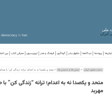
 ملی
ایران
d
democracy
in
Iran
مان‌ها
پیوندها
دیدگاه‌ها
حقوق بشر
گوناگون
فرهنگ و هنر
اپوزیسیون
معرفی کتاب
بین المل
سایت ملیون ایران
دیدنی ها و شنیدنی ها
>
> متحد و یکصدا نه به اعدام؛ ترانه “زندگی کن” با صدا
متحد و یکصدا نه به اعدام؛ ترانه “زندگی کن” با
مهربد