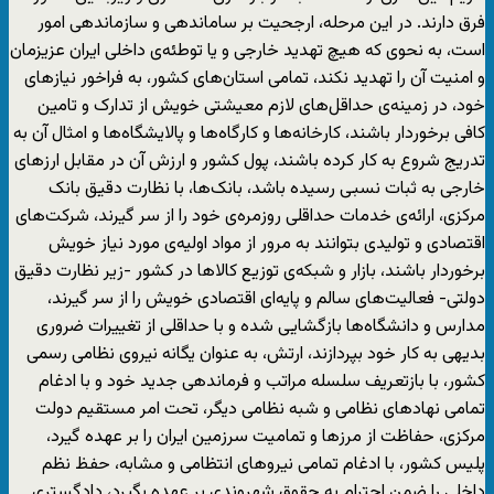
فرق دارند. در این مرحله، ارجحیت بر ساماندهی و سازماندهی امور
است، به نحوی که هیچ تهدید خارجی و یا توطئه‌ی داخلی ایران عزیزمان
و امنیت آن را تهدید نکند، تمامی استان‌های کشور، به فراخور نیازهای
خود، در زمینه‌ی حداقل‌های لازم معیشتی خویش از تدارک و تامین
کافی برخوردار باشند، کارخانه‌ها و کارگاه‌ها و پالایشگاه‌ها و امثال آن به
تدریج شروع به کار کرده باشند، پول کشور و ارزش آن در مقابل ارزهای
خارجی به ثبات نسبی رسیده باشد، بانک‌ها، با نظارت دقیق بانک
مرکزی، ارائه‌ی خدمات حداقلی روزمره‌ی خود را از سر گیرند، شرکت‌های
اقتصادی و تولیدی بتوانند به مرور از مواد اولیه‌ی مورد نیاز خویش
برخوردار باشند، بازار و شبکه‌ی توزیع کالاها در کشور -زیر نظارت دقیق
دولتی- فعالیت‌های سالم و پایه‌ای اقتصادی خویش را از سر گیرند،
مدارس و دانشگاه‌ها بازگشایی شده و با حداقلی از تغییرات ضروری
بدیهی به کار خود بپردازند، ارتش، به عنوان یگانه نیروی نظامی رسمی
کشور، با بازتعریف سلسله مراتب و فرماندهی جدید خود و با ادغام
تمامی نهادهای نظامی و شبه نظامی دیگر، تحت امر مستقیم دولت
مرکزی، حفاظت از مرزها و تمامیت سرزمین ایران را بر عهده گیرد،
پلیس کشور، با ادغام تمامی نیروهای انتظامی و مشابه، حفظ نظم
داخلی را ضمن احترام به حقوق شهروندی بر عهده بگیرد، دادگستری