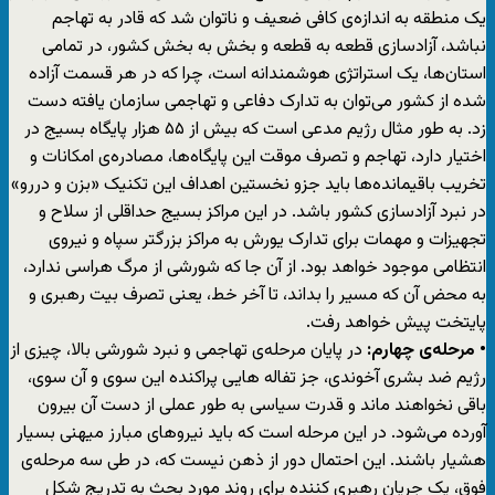
یک منطقه به اندازه‌ی کافی ضعیف و ناتوان شد که قادر به تهاجم
نباشد، آزادسازی قطعه به قطعه و بخش به بخش کشور، در تمامی
استان‌ها، یک استراتژی هوشمندانه است، چرا که در هر قسمت آزاده
شده از کشور می‌توان به تدارک دفاعی و تهاجمی سازمان یافته دست
زد. به طور مثال رژیم مدعی است که بیش از ۵۵ هزار پایگاه بسیج در
اختیار دارد، تهاجم و تصرف موقت این پایگاه‌ها، مصادره‌ی امکانات و
تخریب باقیمانده‌ها باید جزو نخستین اهداف این تکنیک «بزن و دررو»
در نبرد آزادسازی کشور باشد. در این مراکز بسیج حداقلی از سلاح و
تجهیزات و مهمات برای تدارک یورش به مراکز بزرگتر سپاه و نیروی
انتظامی موجود خواهد بود. از آن جا که شورشی از مرگ هراسی ندارد،
به محض آن که مسیر را بداند، تا آخر خط، یعنی تصرف بیت رهبری و
پایتخت پیش خواهد رفت.
• مرحله‌ی چهارم:
در پایان مرحله‌ی تهاجمی و نبرد شورشی بالا، چیزی از
رژیم ضد بشری آخوندی، جز تفاله هایی پراکنده این سوی و آن سوی،
باقی نخواهند ماند و قدرت سیاسی به طور عملی از دست آن بیرون
آورده می‌شود. در این مرحله است که باید نیروهای مبارز میهنی بسیار
هشیار باشند. این احتمال دور از ذهن نیست که، در طی سه مرحله‌ی
فوق، یک جریان رهبری کننده برای روند مورد بحث به تدریج شکل