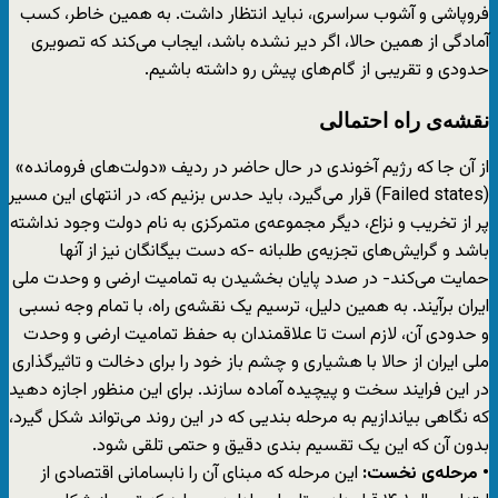
فروپاشی و آشوب سراسری، نباید انتظار داشت. به همین خاطر، کسب
آمادگی از همین حالا، اگر دیر نشده باشد، ایجاب می‌کند که تصویری
حدودی و تقریبی از گام‌های پیش رو داشته باشیم.
نقشه‌ی راه احتمالی
از آن جا که رژیم آخوندی در حال حاضر در ردیف «دولت‌های فرومانده»
(Failed states) قرار می‌گیرد، باید حدس بزنیم که، در انتهای این مسیر
پر از تخریب و نزاع، دیگر مجموعه‌ی متمرکزی به نام دولت وجود نداشته
باشد و گرایش‌های تجزیه‌ی طلبانه -که دست بیگانگان نیز از آنها
حمایت می‌کند- در صدد پایان بخشیدن به تمامیت ارضی و وحدت ملی
ایران برآیند. به همین دلیل، ترسیم یک نقشه‌ی راه، با تمام وجه نسبی
و حدودی آن، لازم است تا علاقمندان به حفظ تمامیت ارضی و وحدت
ملی ایران از حالا با هشیاری و چشم باز خود را برای دخالت و تاثیرگذاری
در این فرایند سخت و پیچیده آماده سازند. برای این منظور اجازه دهید
که نگاهی بیاندازیم به مرحله بندیی که در این روند می‌تواند شکل گیرد،
بدون آن که این یک تقسیم بندی دقیق و حتمی تلقی شود.
• مرحله‌ی نخست:
این مرحله که مبنای آن را نابسامانی اقتصادی از