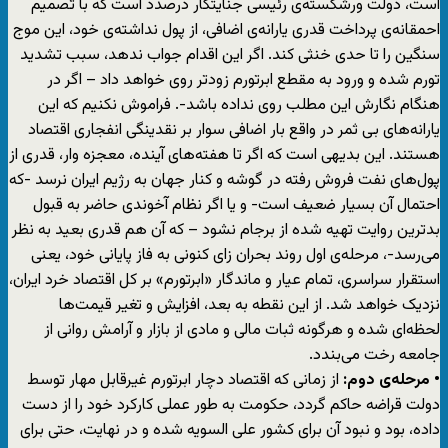
است، دولت ورشکسته‌ی رئیسی جنایتکار درصدد است که با تصمیم
احمقانه‌ی پرداخت قدری یارانه‌ی اضافی، از پول نداشته‌ی خود، این موج
سنگین را تا حدی خنثی کند. اگر این اقدام جواب ندهد، سبب تشدید
تورم شده و ورود به مقطع ابرتورم زودتر روی خواهد داد – اگر در
هنگام نگارش این مطلب روی نداده باشد-. فراموش نکنیم که این
یارانه‌های بی ثمر در واقع بار اضافی سوار بر نقدینگی انفجاری اقتصاد
هستند. این بدیهی است که اگر تا هفته‌های آینده، معجزه وار، قدری از
پول‌های نفت فروش رفته در گوشه و کنار جهان به رژیم ایران نرسد -که
احتمال آن بسیار ضعیف است- و یا اگر نظام آخوندی حاضر به قبول
بدترین روایت تهیه شده از برجام نشود – که آن هم قدری بعید به نظر
می‌رسد-، مرحله‌ی اول روند بحران زای کنونی به فاز پایانی خود، یعنی
استقرار سراسری، تمام عیار و ماندگار «ابرتورم» بر کل اقتصاد خرد ایران،
نزدیک خواهد شد. از این نقطه به بعد، افزایش و تغیر قیمت‌ها
لحظه‌ای شده و هرگونه ثبات مالی و مادی از بازار و آرامش روانی از
جامعه رخت می‌بندد.
• مرحله‌ی دوم:
از زمانی که اقتصاد دچار ابرتورم غیرقابل مهار توسط
دولت قراضه حاکم گردد، حکومت به طور عملی کارکرد خود را از دست
داده، بود و نبود آن برای کشور علی السویه شده و در نهایت، حتی برای