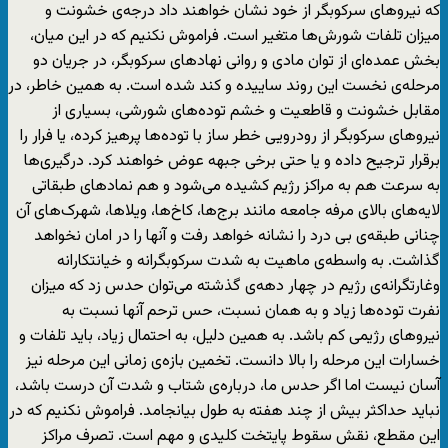
که نیروهای سرکوبگر از خود نشان خواهند داد درجه‌ی خشونت و
میزان تلفات شورش‌ها متغیر است. فراموش نکنیم که در این میان،
بخش عمده‌ای از توان مادی و روانی نهادهای سرکوبگر، در جریان دو
مرحله‌ی نخست این روند ساییده و کند شده است. به همین خاطر، در
مقابل خشونت و قاطعیت و خشم توده‌های شورشی، بسیاری از
نیروهای سرکوبگر از رودرویی خطر ساز با توده‌ها پرهیز کرده، یا فرار را
برقرار ترجیح داده و یا حتی برخی جبهه عوض خواهند کرد. درگیری‌ها
به سرعت هم به مراکز رژیم کشیده می‌شود و هم نمادهای طبقاتی
لایه‌های بالای مرفه جامعه مانند برج‌ها، کاخ‌ها، ویلاها، شهرک‌های آن
چنانی طبقه‌ی بی درد را نشانه خواهد رفت و آنها را در امان نخواهد
گذاشت. به واسطه‌ی ماهیت به شدت سرکوبگرانه و خیانتکارانه
وغارتگرانه‌ی رژیم در چهار دهه‌ی گذشته می‌توان حدس زد که میزان
نفرت توده‌ها زیاد و به همان نسبت، حس ترحم آنها نسبت به
نیروهای رژیمی کم باشد. به همین دلیل، به احتمال زیاد، باید تلفات و
خسارات این مرحله را بالا دانست. تخمین بازه‌ی زمانی این مرحله نیز
آسان نیست اما اگر حدس ما، درباره‌ی شتاب و شدت آن درست باشد،
نباید حداکثر بیش از چند هفته به طول بیانجامد. فراموش نکنیم که در
این مقطع، نقش سقوط پایتخت کلیدی و مهم است. تصرف مراکز