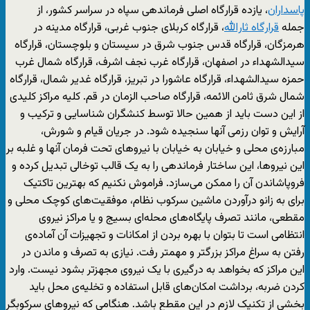
پاسداران
، یازده قرارگاه اصلی فرماندهی سپاه در سراسر کشور، از
جمله
قرارگاه ثارالله
، قرارگاه کربلای جنوب غربی، قرارگاه مدینه در
هرمزگان، قرارگاه قدس جنوب شرق در سیستان و بلوچستان، قرارگاه
سیدالشهداء در اصفهان، قرارگاه غرب نجف اشرف، قرارگاه شمال غرب
حمزه سیدالشهداء، قرارگاه عاشورا در تبریز، قرارگاه غدیر شمال، قرارگاه
شمال شرق ثامن الائمه، قرارگاه صاحب الزمان در قم. کلیه مراکز کلیدی
از این دست باید از همین حالا توسط کنشگران شناسایی و ترکیب و
آرایش و توان رزمی آنها سنجیده شود. در جریان قیام و شورش،
مبارزه‌ی محلی و خیابان به خیابان با نیروهای تحت فرمان آنها و غلبه بر
این نیروها، این ساختار فرماندهی را به یک قالب توخالی تبدیل کرده و
فروپاشاندن آن را ممکن می‌سازد. فراموش نکنیم که بهترین تاکتیک
برای به زانو درآوردن ماشین سرکوب نظام، موفقیت‌های کوچک محلی و
مقطعی، مانند تصرف پایگاه‌های محله‌ای بسیج و یا مراکز نیروی
انتظامی است تا بتوان با بهره بردن از امکانات و تجهیزات آن آماده‌ی
رفتن به سراغ مراکز بزرگتر و مهمتر رفت. نیازی به تصرف و ماندن در
این مراکز که بخواهد به درگیری با یک نیروی مجهزتر بشود نیست. وارد
کردن ضربه، برداشت امکان‌های قابل استفاده و تخلیه‌ی محل باید
بخشی از تکنیک لازم در این مقطع باشد. هنگامی که نیروهای سرکوبگر