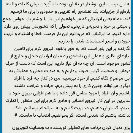
به این ترتیب، این نوشتار در تلاش بوده تا با آوردن برخی کلیات و البته
پاره‌ای از جزییات، یک نقشه‌ی راه تقریبی و حدودی را برای ما ترسیم
کند. «ما» یعنی ایرانیانی که می‌خواهیم این بار با چشم باز، حواس جمع
و مبتنی بر خرد و تجربه‌ی تاریخی، تحولی را که کشورمان پیش روی دارد
اداره کنیم. ما ایرانیانی که می‌دانیم این بار فرصت خطا و اشتباه و فریب
خوردن و اسیر احساسات شدن را نداریم.
نگارنده بر این باور است که، به طور بالقوه، نیروی لازم برای تامین
نیازهای نظری و عملی این نقشه‌ی راه میان ایرانیان داخل و خارج از
کشور موجود است. آن چه به آن نیاز داریم این است که دست از حرف
درمانی و صحبت گرایی صرف برداریم و به صورت عملی و عملیاتی به
این موضوع نگاه کنیم. از خود بپرسیم، من در کنار چه فرد یا افراد
دیگری می‌توانم چنین کاری را به پیش برم. جرات و شرافت داشته
باشیم و آن افراد را مورد تماس قرار داده و با هم افزایی نیروی خود با
سایرین در این کار، نیروی انسانی و مادی لازم برای این منظور را تدارک
ببینم، گسترش دهیم، مدیریت کنیم و به سرانجام برسانیم. شک
نداشته باشیم که شدنی است، اگر بخواهیم. انتخاب با ماست. #
برای دنبال کردن برنامه های تحلیلی نویسنده به وبسایت تلویزیون