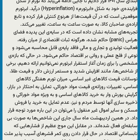
ابتدای سال ۱۴۰۱ قرار دادیم تا جایی ادامه می‌یابد که تورم از شکل
فزاینده‌ی خود به شکل «ابرتورم» (Hyperinflation) درآید. ابرتورم
موقعیتی است که در آن قیمت‌ها از هرنوع کنترلی فرار کرده و تابع
اراده‌ی صاحبان کالا، به صورت ساعت به ساعت، تغییر می‌کند.
تجربه‌های مشابه نشان داده است که در سایه‌ی این پدیده فضای
هراس (panic) حاکم شده، هرگونه ثبات اقتصادی از میان رفته،
فعالیت تولیدی و تجاری و مالی فاقد پایه‌ی قابل محاسبه می‌شود و
نوعی از فلج عملی و روانی بر اقتصاد حاکم می‌شود. در حالی که بازه‌ی
مشخصی را برای زمان آغاز استقرار ابرتورم نمی‌توانیم ارائه دهیم، برخی
از شاخص‌ها، مانند افزایش شدید و مستمر ارزش دلار و قیمت طلا،
نوسانات قیمت کالاهای غیر اساسی، میزان تورم هفتگی کالاهای
اساسی، تغییرات روزانه‌ی قیمت مواد خوراکی، تمایل به احتکار در بازار،
گرایش یورش وار به خرید کالاهای اساسی و به ویژه مواد خوراکی و
ذخیره سازی آنها توسط مردم و نیز، عدم تمایل به خرید یا فروش
مسکن و سایر اموال غیر منقول را می‌توان در این باره مورد توجه قرار
داد. در همین اردیبهشت ماه سال جاری این شاخص‌ها به صورت بی
سابقه‌ای فعال شده‌اند. در مقابل این موج عظیم از فشارهایی که
نابسامانی اقتصاد در حال قرار دادن روی کمر قشرهای آسیب پذیر ملت