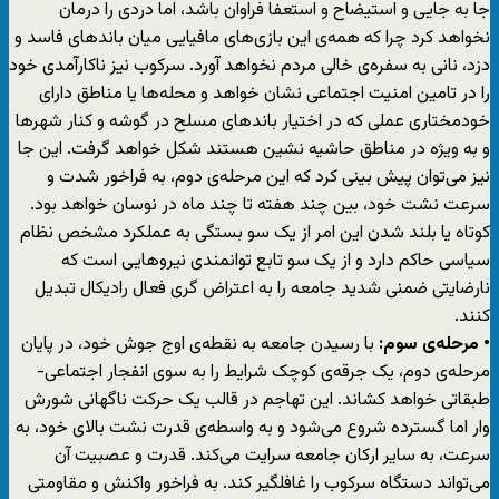
جا به جایی و استیضاح و استعفا فراوان باشد، اما دردی را درمان
نخواهد کرد چرا که همه‌ی این بازی‌های مافیایی میان باندهای فاسد و
دزد، نانی به سفره‌ی خالی مردم نخواهد آورد. سرکوب نیز ناکارآمدی خود
را در تامین امنیت اجتماعی نشان خواهد و محله‌ها یا مناطق دارای
خودمختاری عملی که در اختیار باندهای مسلح در گوشه و کنار شهرها
و به ویژه در مناطق حاشیه نشین هستند شکل خواهد گرفت. این جا
نیز می‌توان پیش بینی کرد که این مرحله‌ی دوم، به فراخور شدت و
سرعت نشت خود، بین چند هفته تا چند ماه در نوسان خواهد بود.
کوتاه یا بلند شدن این امر از یک سو بستگی به عملکرد مشخص نظام
سیاسی حاکم دارد و از یک سو تابع توانمندی نیروهایی است که
نارضایتی ضمنی شدید جامعه را به اعتراض گری فعال رادیکال تبدیل
کنند.
• مرحله‌ی سوم:
با رسیدن جامعه به نقطه‌ی اوج جوش خود، در پایان
مرحله‌ی دوم، یک جرقه‌ی کوچک شرایط را به سوی انفجار اجتماعی-
طبقاتی خواهد کشاند. این تهاجم در قالب یک حرکت ناگهانی شورش
وار اما گسترده شروع می‌شود و به واسطه‌ی قدرت نشت بالای خود، به
سرعت، به سایر ارکان جامعه سرایت می‌کند. قدرت و عصبیت آن
می‌تواند دستگاه سرکوب را غافلگیر کند. به فراخور واکنش و مقاومتی