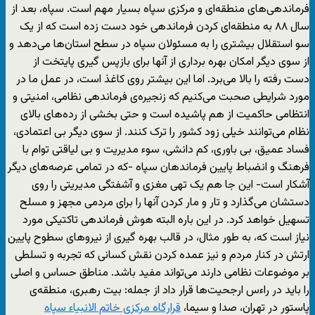
فرماندهی‌های منطقه‌ای و مرکزی سپاه بسیار مهم است. سپاه، بعد از
سال ۸۸ به منطقه‌ای کردن فرماندهی خود دست زده است که از یک
سو استقلال بیشتری را به مسئولان سپاه در سطح استان‌ها می‌دهد و
از سوی دیگر امکان بهره برداری از آنها برای بازپس گیری پایتخت از
دست رفته را بالا می‌برد. اما این بیشتر روی کاغذ است، در عمل ما در
مورد شرایطی صحبت می‌کنیم که زنجیره‌ی فرماندهی نظامی، امنیتی و
انتظامی حاکمیت از هم پاشیده است و حتی بخشی از رده‌های بالای
نظام می‌توانند خیلی زود کشور را ترک کنند. از سوی دیگر بی اعتمادی،
فساد عمیق، بی باوری، کم دانشی، سوء مدیریت و بی لیاقتی توام با
فرهنگ و انضباط پایین فرماندهان سپاه -که در تمامی عرصه‌های دیگر
آشکار است- این جا هم یک تهی مغزی و آشفتگی مدیریتی را روی
دستشان می‌گذارد و تار و مار کردن آنها را برای مردمی مجهز و مسلح
تسهیل خواهد کرد. در این باره البته هوش فرماندهی تاکتیکی مورد
نیاز است که، به طور مثال، در قالب بهره گیری از نیروهای سطوح پایین
ارتش در کنار مردم و نیز عمده کردن نقش کسانی که تجربه و تسلطی
بر موضوعات نظامی دارند می‌تواند مفید باشد. مناطق حساس و اصلی
را باید در راءس ارجحیت‌ها قرار داد از جمله: بیت رهبری، منطقه‌ی
پاستور در تهران، صدا و سیما،
قرارگاه مرکزی خاتم الانبیاء سپاه