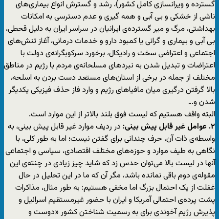
گسترده و ویرانسازی کامل کشور)، رشد و گسترش انواع بیماری‌های
ناشی از خشکی و بی آبی و همه گیری و عدم دسترسی به امکانات
بهداشتی، مرگ و میر گسترده‌ی ایرانیان در سراسر ایران به دلیل قحطی،
بی آبی و بیماری و گرانی یا کمبود دارو و خدمات درمانی، آغاز تنش‌های
اجتماعی و اعتراضی سخت و رادیکال، برخورد سرکوبگرانه‌ی دولت با
اعتراضات و تبدیل شدن به نبردهای مسلحانه‌ی مردم با رژیم در مناطق
مختلف از جمله در برخی از استان‌های مستعد دست بردن به اسلحه،
بالا گرفتن درگیری میان مافیاهای رژیم و وارد فاز حذف فیزیکی یکدیگر
شدن و…
البته واقف هستیم که لیست فوق بلند بالاتر از این موارد است.
۲. عوامل غیر قابل پیش بینی:
در ردیف موارد غیر قابل پیش بینی، به
واسطه‌ی ذات آن، حرف چندانی برای گفتن نیست؛ اما به طور کلی، با
نگاهی به طیف موارد و حوزه‌های مختلف اقتصادی، سیاسی و اجتماعی
آنها در لیست بالا می‌توان حدس زد که شاید چیز زیادی در چنته‌ی این
مقوله‌ی دوم باقی نمانده باشد، مگر آن که ما در این تحلیل در حال
غفلت از یک احتمال بزرگ اما مخفی هستیم: به طور مثال، مذاکرات
پشت پرده‌ی احتمالی آمریکا و ایران با حضور غیرمستقیم اسرائیل و
پذیرش رژیم آخوندی برای به رسمیت شناختن کشور «دوست و