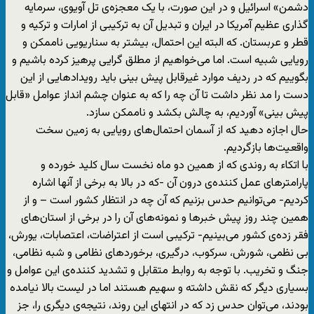
دشمن» اسرائیل و در این صورت، با یک معجزه‌ی تل آویوی، سرمایه
گذاری عظیم آمریکا در ایران و تبدیل آن به ترکیبی از امارات و ترکیه و
قطر و عربستان. که البته این احتمال، بیشتر به سناریویی ناممکن و
رویایی شبیه است. اما می‌خواهیم از مطلق گرایی پرهیز کرده باشیم و
بگوییم که در ردیف موارد غیرقابل پیش بینی باید رویدادهایی از این
دست را مد نظر داشت تا آن چه را که به عنوان چشم انداز عوامل «قابل
پیش بینی» آوردیم، به چالش بکشد و ناممکن سازد.
حال اجازه دهید که از آسمان احتمال‌های رویایی به زمین سخت
واقعیت‌ها بازگردیم.
با اتکاء به روندی که از همین دو ماه نخست سال کلید خورده و
پارامترهای عمل کننده‌ی درون آن -که در بالا به برخی از آنها اشاره
کردیم- می‌توانیم حدس بزنیم که آن چه در انتظار کشور است – و از
همین چند روز پیش خبرها و نمونه‌های آن را در برخی از استان‌های
فقر زده‌ی کشور می‌بینیم- ترکیبی است از اعتراضات، اعتصابات، یورش،
بی نظمی، شورش، سرکوب، درگیری، برخوردهای نظامی و شبه نظامی،
جنگ و تخریب. با توجه به روابط متقابل و تشدید کننده‌ی این عوامل و
بسیاری دیگر که نقش داشته و سهیم هستند اما در لیست بالا نیامده
بودند، می‌توان حدس زد که در انتهای این روند، نتیجه‌ی دیگری را، جز