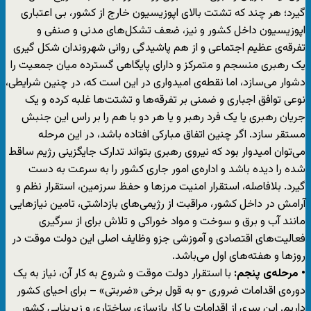
گیرد؛ هر چند که تشتت بالای اپوزیسیون خارج از کشور، بی اعتباری
اپوزیسیون داخل کشور و نیز، ضعف تشکل‌های مدنی و صنفی و
تفرقه‌ی عظیم اجتماعی و از هم پاشیدگی روانی شهروندان شکل گیری
یک رهبری منسجم و متمرکز و دارای پایگاهی گسترده میان جمعیت را
دشوار می‌سازد، اما نقطه‌ی امیدواری در این است که، در چنین شرایطی،
نوعی توافق اجباری و ضمنی بر تفرقه‌ها و تشتت‌ها غلبه کرده و یک
جریان رهبری یا یک فرد رهبر و یا هر دو با هم را بر راس این جنبش
مستقر سازد. اگر چنین اتفاق مبارکی افتاده باشد، در این مرحله
می‌توان امیدوار بود که نیروی رهبری بتواند تدارک جایگزینی رژیم ساقط
شده را دیده باشد و اداره‌ی امور جاری کشور را به سرعت به دست
گیرد. بلافاصله، استقرار امنیت مرزها و حفظ سرزمین، استقرار نظم و
آرامش در داخل کشور، مراقبت از رژیمی‌های بازداشتی، تامین نیازهایی
مانند آب و برق و سوخت و مواد خوراکی و تلاش برای از سرگیری
فعالیت‌های اقتصادی و آموزشی جزو وظایف اصلی این دولت موقت در
روزها و هفته‌های اول می‌باشد.
• مرحله‌ی پنجم:
با استقرار دولت موقت و شروع به کار آن، نیاز به یک
دوره‌ی اقدامات ضروری -و به قول برخی «ضربتی» – برای احیای کشور
داریم. این سری از اقدامات با کار بازسازی ساختاری و زیربنایی کشور