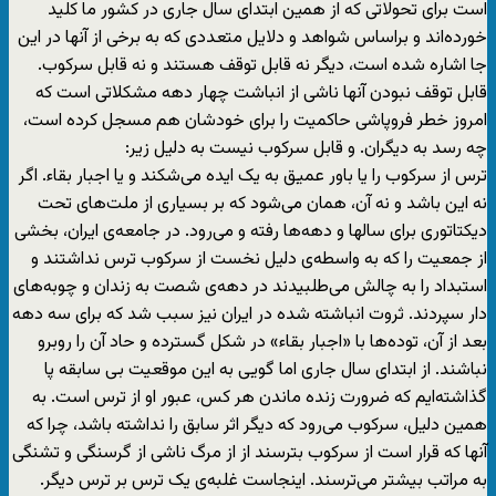
است برای تحولاتی که از همین ابتدای سال جاری در کشور ما کلید
خورده‌اند و براساس شواهد و دلایل متعددی که به برخی از آنها در این
جا اشاره شده است، دیگر نه قابل توقف هستند و نه قابل سرکوب.
قابل توقف نبودن آنها ناشی از انباشت چهار دهه مشکلاتی است که
امروز خطر فروپاشی حاکمیت را برای خودشان هم مسجل کرده است،
چه رسد به دیگران. و قابل سرکوب نیست به دلیل زیر:
ترس از سرکوب را یا باور عمیق به یک ایده می‌شکند و یا اجبار بقاء. اگر
نه این باشد و نه آن، همان می‌شود که بر بسیاری از ملت‌های تحت
دیکتاتوری برای سالها و دهه‌ها رفته و می‌رود. در جامعه‌ی ایران، بخشی
از جمعیت را که به واسطه‌ی دلیل نخست از سرکوب ترس نداشتند و
استبداد را به چالش می‌طلبیدند در دهه‌ی شصت به زندان و چوبه‌های
دار سپردند. ثروت انباشته شده در ایران نیز سبب شد که برای سه دهه
بعد از آن، توده‌ها با «اجبار بقاء» در شکل گسترده و حاد آن را روبرو
نباشند. از ابتدای سال جاری اما گویی به این موقعیت بی سابقه پا
گذاشته‌ایم که ضرورت زنده ماندن هر کس، عبور او از ترس است. به
همین دلیل، سرکوب می‌رود که دیگر اثر سابق را نداشته باشد، چرا که
آنها که قرار است از سرکوب بترسند از از مرگ ناشی از گرسنگی و تشنگی
به مراتب بیشتر می‌ترسند. اینجاست غلبه‌ی یک ترس بر ترس دیگر.