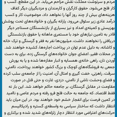
مردم و سرنوشت مملکت نقش مزاحم می‌یابد. در این مقطع، کسب و
کار فلج می‌شود، حقوق کارگران و کارمندان و مزدبگیران دیگر کفاف
هزینه‌های بیش از چند روز آنها را نخواهد داد، موضوعیت کار و کسب
درآمد عادی زیر سئوال می‌رود، یارانه بگیران و خانواده‌های تحت پوشش
بهزیستی و کمیته‌ی امداد و نیز بسیاری از بازنشستگان مستاجر دیگر
قادر به تامین نیازهای خود با مستمری ماهانه یا حقوق بازنشستگی
دریافتی را نخواهند داشت، میلیون‌ها نفر به فقر و گرسنگی و ترک خانه
و کاشانه، به دلیل عدم توان در پرداخت اجاره‌ها، کشیده خواهند شد.
در محلات فقیر، اعضای جوان خانواده‌های گرسنگی زده، برای به دست
آوردن نان، راهی خانه‌ی همسایه و انبار مغازه‌ها شده و یا به یورش
جمعی به فروشگاه‌های کوچک و بزرگ کشور خواهند پرداخت، ناامنی،
سرقت، راهزنی، خفت گیری و امثال آن، امنیت را از جامعه‌ی سلب کرده
و فضای وحشت ناشی از ناامنی، دزدی، غارت و حتی قتل در صورت
مقاومت در مقابل گرسنگان، بر جامعه حاکم خواهد شد. این بار نه
فقط اقتصاد، که جامعه به حالت فلج فرو رفته و مردم عاصی و ناامید
در کمین فرصت برای انفجار خشم خود خواهند بود. در این میان باید
انتظار داشت که ساختار سیاسی به واسطه‌ی گستره و رادیکالیسم
حرکت‌های اعتراضی مورد انتظار دچار زلزله‌های شدید شده و برکناری و