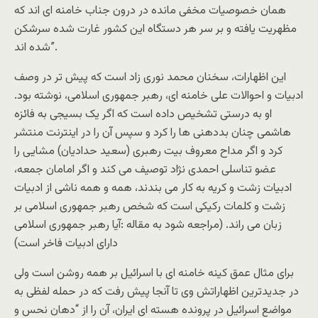
همان خصوصیات مخفی مانده در درون جناب خامنه ای اند که
مظهریت یافته و بر سر هر دستگاه این کشور غارت شده سرشکن
شده اند”.
این اظهارات، سخنان محمد نوری زاد است که پیش تر در وصف
ادبیات و احوالات علی خامنه ای، رهبر جمهوری اسلامی، نوشته بود.
او به درستی تشخیص داده است که اگر یک بسیجی به فائزه
هاشمی چنان بددهنی ها را کرد و سپس آن را در اینترنت منتشر
کرد و اگر مداح معروف بیت رهبری (سعید حدادیان) مشایی را
عضو تناسلی احمدی نژاد توصیف می کند و اگر امامان جمعه،
ادبیات زشت و کریه به کار می بندند، همه و همه ناشی از ادبیات
زشت و کلمات رکیکی است که شخص رهبر جمهوری اسلامی بر
زبان می راند. (مراجعه شود به مقاله :آیا رهبر جمهوری اسلامی
دارای ادبیات فاخر است)
برای مثال عمق کینه خامنه ای با اسرائیل بر همه روشن است ولی
در جدیدترین اظهاراتش وی تا آنجا پیش رفت که در حمله لفظی به
مواضع اسرائیل در پرونده هسته ای ایران، آن را از “دهان نحس و