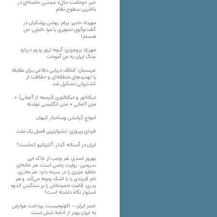
خبر «وخامت حال» مجتبی خامنه‌ای در
بالاترین سطوح نظام
مهرداد خدیر: پیام روشن پزشکیان در
گفت‌و‌گوی تصویری با مرد نامرئی: من
هستم!
مهرزاد بروجردی: آنچه ترور پدرم درباره
جنگ ایران به من آموخت
عربستان: ائتلاف دریایی دفاعی برای مقابله
با تهدیدهای منطقه‌ای و حفاظت از
کشتیرانی تشکیل شد
دیکتاتور و دیکتاتوری (ترجمه از آلمانی) +
متن آلمانی + متن انگلیسی نوشته
‌امواجِ گرانشی وساختارِ کیهان
فردای پیروزی؛ دشوارترین فصل یک ملت
ایران در آستانه گذار، آلترناتیو کجاست؟
بهروز اسدی: هر وجب از خاک‌ این
سرزمین، روایت زخمی است؛ هر خانه‌ای،
خاطره عزیزی را در سینه دارد؛ هر مادری،
نام فرزندی را با اشک زمزمه می‌کند و هر
پدری، قامت خمیده‌اش را بر سنگینی اندوه
استوار نگاه داشته است؟
عصر ایران – اکونومیست: پرداخت عوارض
به ایران بهتر از ادامه تنش است