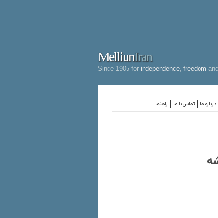
Melliun
Iran
Since 1905 for
independence
,
freedom
an
درباره ما
تماس با ما
راهنما
شه