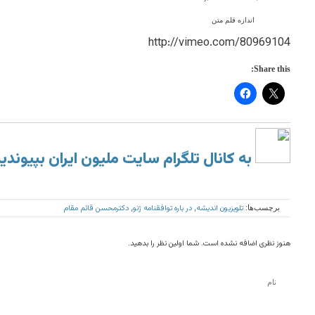
اندازه قلم متن
http://vimeo.com/80969104
Share this:
به کانال تلگرام سایت ملیون ایران بپیوندی
تلویزیون اندیشه
در باره توافقنامه ژنو
دکترمحسن قائم مقام
برچسب‌ها:
,
,
هنوز نظری اضافه نشده است. شما اولین نظر را بدهید.