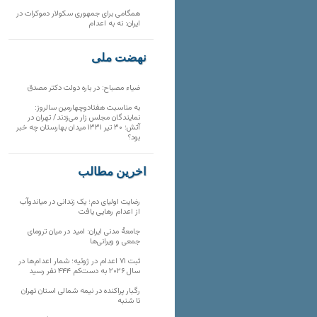
همگامی برای جمهوری سکولار دموکرات در
ایران: نه به اعدام
نهضت ملی
ضیاء مصباح: در باره دولت دکتر مصدق
به مناسبت هفتادوچهارمین سالروز:
نمایندگان مجلس زار می‌زدند/ تهران در
آتش؛ ۳۰ تیر ۱۳۳۱ میدان بهارستان چه خبر
بود؟
آخرین مطالب
رضایت اولیای دم؛ یک زندانی در میاندوآب
از اعدام رهایی یافت
جامعهٔ مدنی ایران: امید در میان ترومای
جمعی و ویرانی‌ها
ثبت ۷۱ اعدام در ژوئیه؛ شمار اعدام‌ها در
سال ۲۰۲۶ به دست‌کم ۴۴۴ نفر رسید
رگبار پراکنده در نیمه شمالی استان تهران
تا شنبه