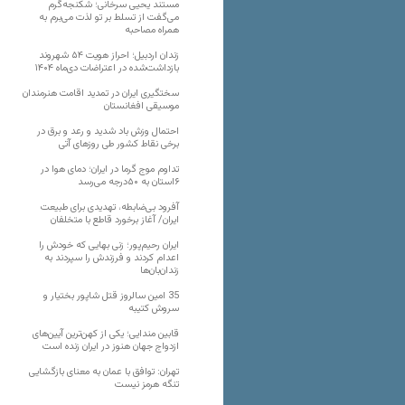
مستند یحیی سرخانی؛ شکنجه‌گرم
می‌گفت از تسلط بر تو لذت می‌برم به
همراه مصاحبه
زندان اردبیل؛ احراز هویت ۵۴ شهروند
بازداشت‌شده در اعتراضات دی‌ماه ۱۴۰۴
سختگیری ایران در تمدید اقامت هنرمندان
موسیقی افغانستان
احتمال وزش باد شدید و رعد و برق در
برخی نقاط کشور طی روزهای آتی
تداوم موج گرما در ایران؛ دمای هوا در
۶استان به ۵۰درجه می‌رسد
آفرود بی‌ضابطه، تهدیدی برای طبیعت
ایران/ آغاز برخورد قاطع با متخلفان
ایران رحیم‌پور؛ زنی بهایی که خودش را
اعدام کردند و فرزندش را سپردند به
زندان‌بان‌ها
35 امین سالروز قتل شاپور بختیار و
سروش کتیبه
قابین مندایی؛ یکی از کهن‌ترین آیین‌های
ازدواج جهان هنوز در ایران زنده است
تهران: توافق با عمان به معنای بازگشایی
تنگه هرمز نیست