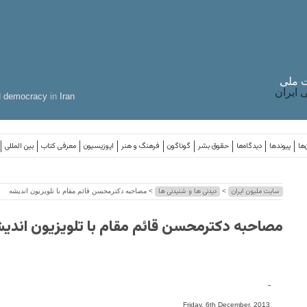
 ملی
ایران
d
democracy
in
Iran
‌ها
پیوندها
دیدگاه‌ها
حقوق بشر
گوناگون
فرهنگ و هنر
اپوزیسیون
معرفی کتاب
بین المللی
سایت ملیون ایران
دیدنی ها و شنیدنی ها
>
> مصاحبه دکترمحسن قائم مقام با تلویزیون اندیشه
مصاحبه دکترمحسن قائم مقام با تلویزیون اندی
-
Friday, 6th December, 2013