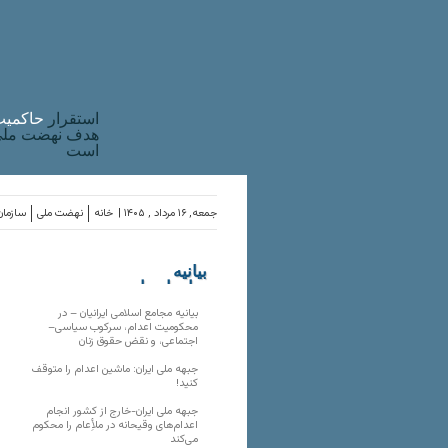
استقرار
حاکميت
هدف نهضت ملی 
است
جمعه, ۱۶ مرداد , ۱۴۰۵ |
خانه
نهضت ملی
سازمان
بیانیه
سازمان‌های
ملی
بیانیه مجامع اسلامی ایرانیان – در
محکومیت اعدام، سرکوب سیاسی–
اجتماعی، و نقض حقوق زنان
جبهه ملی ایران: ماشین اعدام را متوقف
کنید!
جبهه ملی ایران-خارج از کشور انجام
اعدام‌های وقیحانه در ملأِعام را محکوم
می‌کند