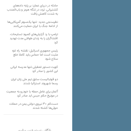
حادثه در دریای عمان؛ بر پایه داده‌های
کشتیرانی، تردد در تنگه هرمز و باب‌المندب
به شدت کاهش یافت
نظرسنجی جدید: تنها یک‌سوم آمریکایی‌ها
از ادامه جنگ با ایران حمایت می‌کنند
ترامپ با رد گزارش‌های کمبود تسلیحات،
افشاگران را به زندان طولانی مدت تهدید
کرد
رئیس‌ جمهوری اسرائیل: نقشه راه غزه
مثبت است اما حماس باید کاملا خلع
سلاح شود
کویت دستور تعطیلی تنها مدرسه ایرانی
این کشور را صادر کرد
دو فوتبالیست سابق تیم ملی زنان ایران
رسما شهروند استرالیا شدند
آلمان برای عامل حمله با خودرو به جمعیت
در مونیخ حکم حبس ابد صادر کرد
دست‌کم ۳۰ نیروی دولتی یمن در حملات
حوثی‌ها کشته شدند
بایگانی نسخه قدیم سایت