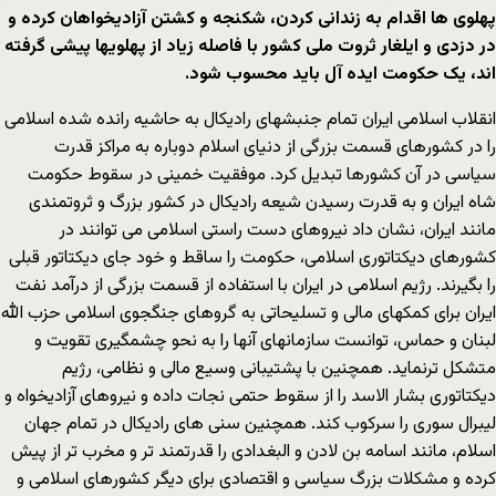
پهلوی ها اقدام به زندانی کردن، شکنجه و کشتن آزادیخواهان کرده و
در دزدی و ایلغار ثروت ملی کشور با فاصله زیاد از پهلویها پیشی گرفته
اند، یک حکومت ایده آل باید محسوب شود.
انقلاب اسلامی ایران تمام جنبشهای رادیکال به حاشیه رانده شده اسلامی
را در کشورهای قسمت بزرگی از دنیای اسلام دوباره به مراکز قدرت
سیاسی در آن کشورها تبدیل کرد. موفقیت خمینی در سقوط حکومت
شاه ایران و به قدرت رسیدن شیعه رادیکال در کشور بزرگ و ثروتمندی
مانند ایران، نشان داد نیروهای دست راستی اسلامی می توانند در
کشورهای دیکتاتوری اسلامی، حکومت را ساقط و خود جای دیکتاتور قبلی
را بگیرند. رژیم اسلامی در ایران با استفاده از قسمت بزرگی از درآمد نفت
ایران برای کمکهای مالی و تسلیحاتی به گروهای جنگجوی اسلامی حزب الله
لبنان و حماس، توانست سازمانهای آنها را به نحو چشمگیری تقویت و
متشکل ترنماید. همچنین با پشتیبانی وسیع مالی و نظامی، رژیم
دیکتاتوری بشار الاسد را از سقوط حتمی نجات داده و نیروهای آزادیخواه و
لیبرال سوری را سرکوب کند. همچنین سنی های رادیکال در تمام جهان
اسلام، مانند اسامه بن لادن و البغدادی را قدرتمند تر و مخرب تر از پیش
کرده و مشکلات بزرگ سیاسی و اقتصادی برای دیگر کشورهای اسلامی و