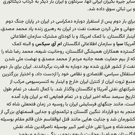
سایر جیره بگیران ایرانی انها، سرنگون و ایران بار دیگر به گرداب دیکتاتوری
و بی ثباتی سوق داده شد.
برای بار دوم پس از استقرار دوباره دمکراسی در ایران در پایان جنگ دوم
جهانی و ملی کردن صنعت نفت در ایران به رهبری زنده یاد محمد مصدق،
اینبار انگلستان، با کمک امریکا، و با کودتای مشترک سازمان اطلاعاتی
آمریکا
سیا
و سازمان اطلاعاتی انگلستان
ام آی سیکس
و البته کمک
گسترده همکاران همیشگی انگلستان، روحانیت شیعه، محمد رضا شاه را
که از بیم حمایت همه جانبه مردم از محمد مصدق و نهضت ملی شدن
نفت از کشور فراری شده بود دوباره به قدرت برگرداندند. ایران برای بار دوم
استقلال سیاسی، اقتصادی و نظامی خود را ازدست داد، و اختیار بزرگترین
منبع ثروت ایران از کنترل ایران خارج و اینبار به کنسرسیومی مرکب از
شرکتهای نفتی آمریکا و انگلستان واگذار شد. با کمال تاسف در تمام طول
تاریخ سیصد ساله اخیر ایران و در تمام فجایعی که بر ایران وارد آمده
است، مانند جنگهای فرسایشی ایران با روسیه در زمان فتحعلی شاه که
منجر به دو قرارداد ننگین گلستان و ترکمنچای و جدایی قسمتهای بزرگی از
کشورمان شد و جنایت هایی مانند قتل ابوالقاسم خان قائم مقام بوسیله
محمدشاه و میرزا تقی خان امیر کبیر بوسیله ناصرالدین شاه، نقش
انگلستان همراه با روحانیت شیعه بنحو پر رنگی، بچشم میخورد.