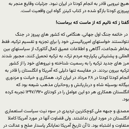
هیچ نیرویی قادر به انجام کودتا در ایران نبود. جزئیات وقایع منجر به
پیروزی کودتا بازگو شده در کتاب کینزر گواه این واقعیت است.
گفتا ز که نالیم که از ماست که برماست!
در خاتمه جنگ اول جهانی، هنگامی که کشور های پیروز در جنگ
نتوانستند خواستهای امپریالیستی خود را برای تجزیه و تقسیم ترکیه، فقط
بخاطر شجاعت، آگاهی و اطلاعات عمیق کمال آتاتورک از سیاستهای بین
المللی و پشتیبانی یکپارچه مردم ترک، به ترکیه تحمیل کنند، مجبور شدند
مرز های جدید ترکیه را به رسمیت شناخته و نیروهای خود را از کشور
ترکیه بیرون بردند. در مقایسه تنها دلیلی که آمریکا و انگلستان را قادر به
انجام کودتا کودتا در ۲۸ مرداد در ایران کرد، همکاری و خیانت و مزدوری
بیگانه بوسیله شاه و درباریانش و روحانیان مذهب شیعه بود که
انگلستان همکاری هر دو این عوامل را در کودتای ۱۲۹۷/۱۹۲۰ تجربه کرده
بود.
مصدق و جبهه ملی کوچکترین تردیدی در سوء نیت سیاست استعماری
انگلستان در مورد ایران نداشتند. ولی قضاوت آنها در مورد آمریکا کاملا
متفاوت و اشتباه بود. تا آن تاریخ آمریکا نمایانگر پاسدار صلح و عدالت در