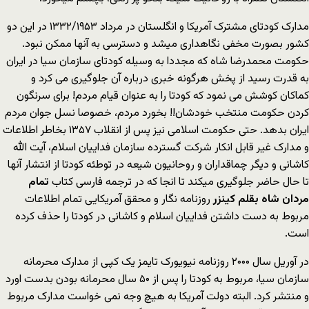
مدارک کودتای مشترک آمریکا و انگلستان در مرداد ۱۳۳۲/۱۹۵۳ در این دو
کشور بصورت مخفی نگاهداری میشد و دسترسی به آنها ممکن نبود.
حکومت محمدرضا شاه که مجددا به وسیله کودتای سازمان سیا در ایران
به قدرت رسید از پخش هرگونه خبری درباره آن جلوگیری می کرد و
کماکان کوشش می نمود که کودتا را به عنوان قیام مردم! برای سرنگون
کردن حکومت منتخب خودشان!! بخورد مردم، خصوصا نسل جوان مردم
ایران بدهد. حتی حکومت اسلامی نیز پس از انقلاب ۱۳۵۷ بخاطر اطلاعات
و مدارک غیر قابل انکار شرکت گسترده سازمان فداییان اسلام، آیت الله
کاشانی و دیگر چماقداران و روحانیون شیعه در توطئه کودتا از انتشار آنها
تا حال حاضر جلوگیری میکند تا انجا که در ترجمه فارسی کتاب
تمام
مردان شاه بقلم کینزر
روزنامه نگار و محقق آمریکایی تمام اطلاعات
مربوط به دست داشتن فداییان اسلام و کاشانی در کودتا را حذف کرده
است.
در آوریل سال ۲۰۰۰ روزنامه نیویورک تایمز یک کپی از مدارک محرمانه
سازمان سیا، مربوط به کودتا را پس از ۵۰ سال محرمانه بودن بدست اورد
و منتشر کرد. البته دولت آمریکا به هیچ وجه نمی خواست مدارک مربوط