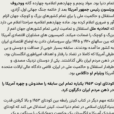
تمام دنیا بود. مواد پنجم و چهاردهم اعلامیه چهارده گانه
وودروف
ویلسون رئیس جمهور آمریکا
بعد از خاتمه جنگ جهانی اول، آزادی،
استقلال و حاکمیت ملی را برای تمام کشورهای بزرگ و کوچک جهان الزام
آور و ضروری اعلام کرده بود. ماده چهاردهم اعلامیه صراحتا اعلام می دارد
که ا
تحادیه ملل
استقلال و تمامیت ارضی تمام کشورهای جهان اعم از
بزرگ و کوچک را ضمانت میکند. کمیسیون های مشاوران اقتصادی آمریکا
که بین سالهای ۱۹۲۰ و ۱۹۴۵ برای سروسامان دادن به اوضاع اقتصادی ایران
به کشور ما آمده بودندند، سابقه بسیار خوبی از صداقت و دوستی و بی
طرفی آمریکا که کاملا در تضاد با رفتار و اهداف امپراطوری انگلستان بود،
در ذهن مردم ایران باقی گذاشتند. یکی از دوستان نزدیک مصدق، و
طرفدار استقلال و حاکمیت ملی در ایران، قاضی دادگاه عالی ایالات متحده
آمریکا
ویلیام او داگلاس
بود.
کودتای اوت
۱۹۵۳
یکباره تمام این سابقه را مخدوش و چهره آمریکا را
در ذهن مردم ایران دگرگون کرد.
نکته مهم دیگر در کتاب کینزر رابطه بین کودتای ۱۹۵۳ و بالا گرفتن قدرت
بنیادگرایان اسلامی در تمام دنیا است. کینزر استدلال می کند که کودتای
مشترک آمریکا و انگلستان یک حکومت دموکراتیک را سرنگون و یک