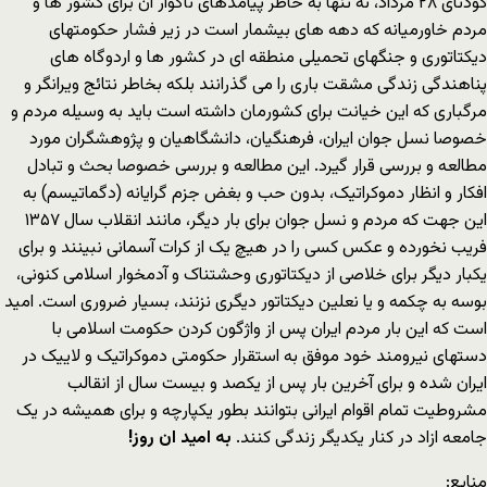
کودتای ۲۸ مرداد، نه تنها به خاطر پیامدهای ناگوار آن برای کشور ها و
مردم خاورمیانه که دهه های بیشمار است در زیر فشار حکومتهای
دیکتاتوری و جنگهای تحمیلی منطقه ای در کشور ها و اردوگاه های
پناهندگی زندگی مشقت باری را می گذرانند بلکه بخاطر نتائج ویرانگر و
مرگباری که این خیانت برای کشورمان داشته است باید به وسیله مردم و
خصوصا نسل جوان ایران، فرهنگیان، دانشگاهیان و پژوهشگران مورد
مطالعه و بررسی قرار گیرد. این مطالعه و بررسی خصوصا بحث و تبادل
افکار و انظار دموکراتیک، بدون حب و بغض جزم گرایانه (دگماتیسم) به
این جهت که مردم و نسل جوان برای بار دیگر، مانند انقلاب سال ۱۳۵۷
فریب نخورده و عکس کسی را در هیچ یک از کرات آسمانی نبینند و برای
یکبار دیگر برای خلاصی از دیکتاتوری وحشتناک و آدمخوار اسلامی کنونی،
بوسه به چکمه و یا نعلین دیکتاتور دیگری نزنند، بسیار ضروری است. امید
است که این بار مردم ایران پس از واژگون کردن حکومت اسلامی با
دستهای نیرومند خود موفق به استقرار حکومتی دموکراتیک و لاییک در
ایران شده و برای آخرین بار پس از یکصد و بیست سال از انقالب
مشروطیت تمام اقوام ایرانی بتوانند بطور یکپارچه و برای همیشه در یک
جامعه ازاد در کنار یکدیگر زندگی کنند.
به امید ان روز
!
منابع: