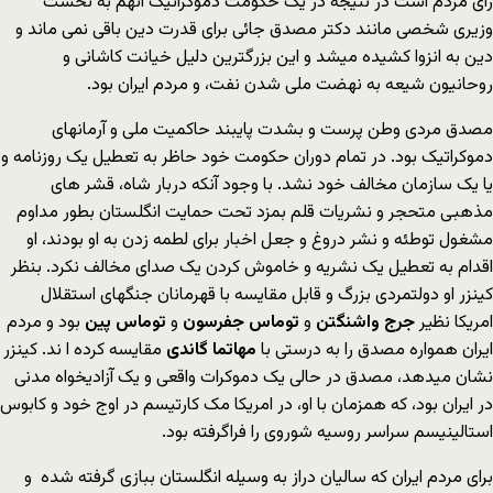
رای مردم است در نتیجه در یک حکومت دموکراتیک انهم به نخست
وزیری شخصی مانند دکتر مصدق جائی برای قدرت دین باقی نمی ماند و
دین به انزوا کشیده میشد و این بزرگترین دلیل خیانت کاشانی و
روحانیون شیعه به نهضت ملی شدن نفت، و مردم ایران بود.
مصدق مردی وطن پرست و بشدت پایبند حاکمیت ملی و آرمانهای
دموکراتیک بود. در تمام دوران حکومت خود حاظر به تعطیل یک روزنامه و
یا یک سازمان مخالف خود نشد. با وجود آنکه دربار شاه، قشر های
مذهبی متحجر و نشریات قلم بمزد تحت حمایت انگلستان بطور مداوم
مشغول توطئه و نشر دروغ و جعل اخبار برای لطمه زدن به او بودند، او
اقدام به تعطیل یک نشریه و خاموش کردن یک صدای مخالف نکرد. بنظر
کینزر او دولتمردی بزرگ و قابل مقایسه با قهرمانان جنگهای استقلال
امریکا نظیر
جرج واشنگتن
و
توماس جفرسون
و
توماس پین
بود و مردم
ایران همواره مصدق را به درستی با
مهاتما گاندی
مقایسه کرده ا ند. کینزر
نشان میدهد، مصدق در حالی یک دموکرات واقعی و یک آزادیخواه مدنی
در ایران بود، که همزمان با او، در امریکا مک کارتیسم در اوج خود و کابوس
استالینیسم سراسر روسیه شوروی را فراگرفته بود.
برای مردم ایران که سالیان دراز به وسیله انگلستان ببازی گرفته شده و