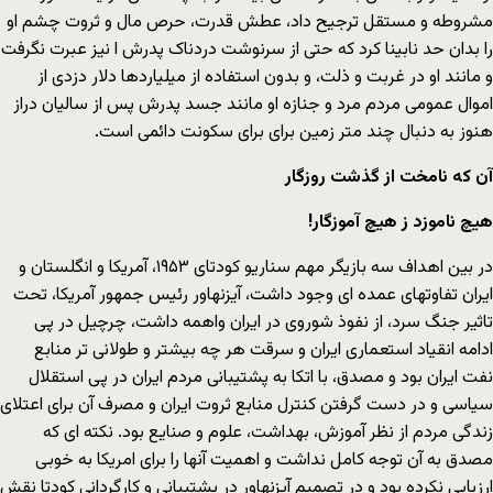
مشروطه و مستقل ترجیح داد، عطش قدرت، حرص مال و ثروت چشم او
را بدان حد نابینا کرد که حتی از سرنوشت دردناک پدرش ا نیز عبرت نگرفت
و مانند او در غربت و ذلت، و بدون استفاده از میلیاردها دلار دزدی از
اموال عمومی مردم مرد و جنازه او مانند جسد پدرش پس از سالیان دراز
هنوز به دنبال چند متر زمین برای برای سکونت دائمی است.
آن که نامخت از گذشت روزگار
هیچ ناموزد ز هیچ آموزگار!
در بین اهداف سه بازیگر مهم سناریو کودتای ۱۹۵۳، آمریکا و انگلستان و
ایران تفاوتهای عمده ای وجود داشت، آیزنهاور رئیس جمهور آمریکا، تحت
تاثیر جنگ سرد، از نفوذ شوروی در ایران واهمه داشت، چرچیل در پی
ادامه انقیاد استعماری ایران و سرقت هر چه بیشتر و طولانی تر منابع
نفت ایران بود و مصدق، با اتکا به پشتیبانی مردم ایران در پی استقلال
سیاسی و در دست گرفتن کنترل منابع ثروت ایران و مصرف آن برای اعتلای
زندگی مردم از نظر آموزش، بهداشت، علوم و صنایع بود. نکته ای که
مصدق به آن توجه کامل نداشت و اهمیت آنها را برای امریکا به خوبی
ارزیابی نکرده بود و در تصمیم آیزنهاور در پشتیبانی و کارگردانی کودتا نقش