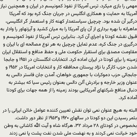
مهمی را بازی میکرد، ترس آمریکا از نفوذ کمونیسم در ایران و همچنین نیاز
آمریکا به حمایت و همکاری انگلیس در جریان جنگ کره بود که آمریکا
درگیر آن شده بود. چرچیل سیاستمدار کهنه کار و استعمار گر انگلیسی،
ماهرانه با بهره برداری از آن پای آمریکا را به میان کشید و آیزنهاور را وادار به
قبول نقشه کودتا و اجرای آن کرد. بنابراین ترس آمریکا از نفوذ کمونیسم و
درگیری در جنگ کره، عدم تمایل چرچیل به هر نوع مصالحه ای با ایران و
مقاومت مصدق برای استقرار حکومت ملی و حفظ منافع و استقلال ایران
زمینه را برای کودتا در ایران اماده کرد. انتخابات انگلستان در ۱۹۵۱ و جابجا
شدن حزب کارگر با نژاد پرستان محافظه کار و انتخابات امریکا در ۱۹۵۲ و
جابجائی حزب دموکرات با جمهوری خواهان، آمدن جان فاستر دالس به
عنوان وزیر خارجه و برادرش آلن دالس بعنوان رئیس سیا که بیشتر به
دنبال منافع شرکتهای آمریکایی بودند زمینه را از همه جهات برای کودتا
آماده کرد.
البته به هیچ عنوان نمی توان نقش تعیین کننده عوامل خائن ایرانی را در
بثمر رسیدن این دو کودتا در سالهای ۱۹۲۰ و۱۹۵۳ از نظر دور داشت.
بخصوص در کودتای ۲۸ مرداد ۳۲، هرگاه شاه و آیت الله کاشانی به وطن
خود خیانت نمی کردند و به نهضت ملی شدن نفت پشت پا نمی زدند