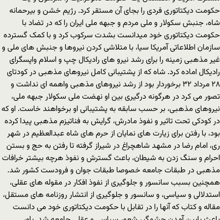
حکومت دیکتاتوری فردی را بجای آن مستقر کرد. رژیم خشن و بیرحمانه
شاه، جنبش سکولار و ملی مردم و جبهه ملی ایران را که در تضاد با
حکومت دیکتاتوری خود میدانست بشدت سرکوب کرد و با کمک گسترده
سازمان اطلاعاتی آمریکا سیا، با متلاشی کردن نیروها و جنبش های ملی و
غیر مذهبی زمینه را برای رشد نیرو های رادیکال چپ و اسلام واپسگرای
رادیکال اماده کرد. شاه که از پشتیبانی کامل نیروهای مذهبی در کودتای
۲۸ مرداد ۳۲ برخوردار بود از رشد نیروهای مذهبی واهمه ای نداشت و
تصور می کرد در هرگونه درگیری بین او نهضت ملی سکولار جبهه ملی،
نیروهای مذهبی، بر حسب سابقه به پشتیبانی او برخواهند خاست. او که
در کودکی تحت تاثیر و نفوذ مادرش، گرایش به فناتیزم مذهبی پیدا کرده
بود، با رفتن برای زیارت های نمایان از حرم های شاه عبدالعظیم در شهر
ری، امام رضا در مشهد شاهچراغ در شیراز گرفته تا رفتن به حج و بستن
احرام و سنگ زدن به شیطان، باعث گسترش و نفوذ هرچه بیشتر خرافات
مذهبی در طبقات جامعه خصوصا طبقات جوان و فرودست کشور شد.
همچنین بسبب سانسور و جلوگیری از نفوذ افکار در مقوله های عقلی،
استدلالی و سیاسی، و سانسور و جلوگیری از انتشار روزنامه های مستقل،
مقاله و کتاب که آنها را در تقابل با حکومت دیکتاتوری خود می دانست
باعث پایین آمدن چشمگیر شعور سیاسی و عقلی جامعه شد. باور