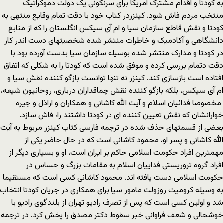
به کودتا و اقدام مشترک آمریکا برای سرنگونی یک دولت دموکراتیک
منتخب مردم فاش شود. کینزردر کتاب خود با دقت تمام وقایع منتهی به
کودتا و نقش قاطع سازمان سیا و ام آی سیکس انگلستان را که از منابع
دانشگاهی و آکادمیک و خاطرات منتشر شده شخصیتهای دست اندر کار
در کودتا و مدارک منتشر شده بوسیله سازمان سیا بدست آورده بود با
دقت دتمام بررسی کرده و موفق شده است که کودتا را به شکلی که اتفاق
افتاده است بازسازی کند. کینزر نه تنها توانست بازگو کننده نقش سیا و
ام آی سیکس، بلکه بازگو کننده نقش چماقداران درباری، روحانیون شیعه،
مخصوصا فدائیان اسلام و آیت الله کاشانی و همکاران و اراذل و جیره
خوارانشان که نقش تعیین کننده ای در کودتا داشتند را، فاش سازد.
بعضی از قسمتهای حذف شده در ترجمه فارسی کتاب کینزر مربوط به آیت
الله کاشانی و پسر او، محمود کاشانی است که در حال حاضر یکی از
مهمترین افراد حکومت اسلامی حاکم بر ایران است، او و بسیاری دیگر از
افراد گروه تروریستی فداییان اسلام به مقامات بزرگ و حساس در
حکومت اسلامی دست یافته اند. محمود کاشانی کسی است که مستقیما
به وسیله کرومیت روزولت مامور سیا برای همکاری در جریان کودتا انتخاب
شد و اولین کسی است که پس از تصرف رادیو تهران از بلندگوی رادیو با
خوشحالی و شعف فراوانی خبر سقوط دکتر مصدق را پخش کرد. در ترجمه