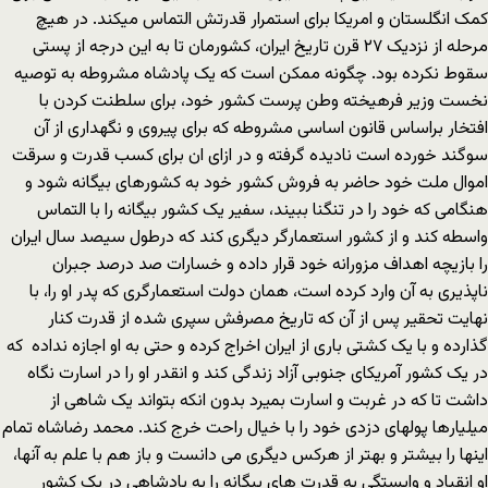
کمک انگلستان و امریکا برای استمرار قدرتش التماس میکند. در هیچ
مرحله از نزدیک ۲۷ قرن تاریخ ایران، کشورمان تا به این درجه از پستی
سقوط نکرده بود. چگونه ممکن است که یک پادشاه مشروطه به توصیه
نخست وزیر فرهیخته وطن پرست کشور خود، برای سلطنت کردن با
افتخار براساس قانون اساسی مشروطه که برای پیروی و نگهداری از آن
سوگند خورده است نادیده گرفته و در ازای ان برای کسب قدرت و سرقت
اموال ملت خود حاضر به فروش کشور خود به کشورهای بیگانه شود و
هنگامی که خود را در تنگنا ببیند، سفیر یک کشور بیگانه را با التماس
واسطه کند و از کشور استعمارگر دیگری کند که درطول سیصد سال ایران
را بازیچه اهداف مزورانه خود قرار داده و خسارات صد درصد جبران
ناپذیری به آن وارد کرده است، همان دولت استعمارگری که پدر او را، با
نهایت تحقیر پس از آن که تاریخ مصرفش سپری شده از قدرت کنار
گذارده و با یک کشتی باری از ایران اخراج کرده و حتی به او اجازه نداده که
در یک کشور آمریکای جنوبی آزاد زندگی کند و انقدر او را در اسارت نگاه
داشت تا که در غربت و اسارت بمیرد بدون انکه بتواند یک شاهی از
میلیارها پولهای دزدی خود را با خیال راحت خرج کند. محمد رضاشاه تمام
اینها را بیشتر و بهتر از هرکس دیگری می دانست و باز هم با علم به آنها،
او انقیاد و وابستگی به قدرت های بیگانه را به پادشاهی در یک کشور