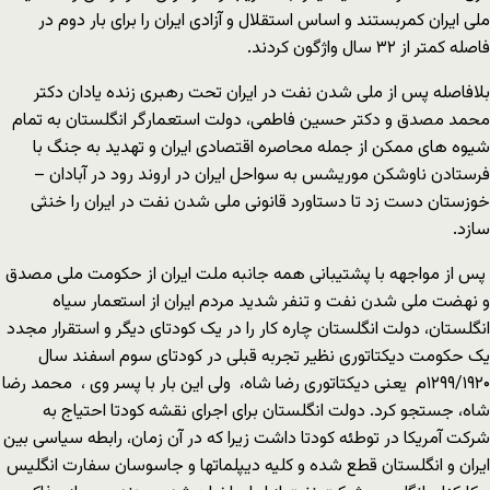
ملی ایران کمربستند و اساس استقلال و آزادی ایران را برای بار دوم در
فاصله کمتر از ۳۲ سال واژگون کردند.
بلافاصله پس از ملی شدن نفت در ایران تحت رهبری زنده یادان دکتر
محمد مصدق و دکتر حسین فاطمی، دولت استعمارگر انگلستان به تمام
شیوه های ممکن از جمله محاصره اقتصادی ایران و تهدید به جنگ با
فرستادن ناوشکن موریشس به سواحل ایران در اروند رود در آبادان –
خوزستان دست زد تا دستاورد قانونی ملی شدن نفت در ایران را خنثی
سازد.
پس از مواجهه با پشتیبانی همه جانبه ملت ایران از حکومت ملی مصدق
و نهضت ملی شدن نفت و تنفر شدید مردم ایران از استعمار سیاه
انگلستان، دولت انگلستان چاره کار را در یک کودتای دیگر و استقرار مجدد
یک حکومت دیکتاتوری نظیر تجربه قبلی در کودتای سوم اسفند سال
۱۲۹۹/۱۹۲۰م یعنی دیکتاتوری رضا شاه، ولی این بار با پسر وی ، محمد رضا
شاه، جستجو کرد. دولت انگلستان برای اجرای نقشه کودتا احتیاج به
شرکت آمریکا در توطئه کودتا داشت زیرا که در آن زمان، رابطه سیاسی بین
ایران و انگلستان قطع شده و کلیه دیپلماتها و جاسوسان سفارت انگلیس