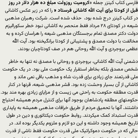
فارسی کتاب کینزر جمله «
کرومیت روزولت مبلغ ده هزار دلار در روز
قبل از کودتا برای آیت الله کاشانی فرستاد
«
را که در زیر عکس کاشانی
در کتاب کینزر درج شده بود، حذف شده است. شرکت رهبران مذهبی
شیعه در کودتای ۲۸ مرداد فقط منحصر به کاشانی نبود خطر سکورالیزم
دولت دکتر مصدق تمام برجستگان مذهبی شیعه را هراسان کرده و به
مخالفت با دولت مصدق و پشتیبانی از کودتا برانگیخته بود. آیت الله
عظمی بروجردی و آیت الله روحانی هم در صف کودتاچیان بودند.
دشمنی آیت الله کاشانی، بروجردی و روحانی با مصدق نه تنها به خاطر
شخص مصدق بلکه بخاطر استقرار یک حکومت ملی بود. در یک حکومت
ملی قدرتمند جای زیادی برای قدرت شاه و مذهب باقی نمی ماند و
کاشانی از آن بسیار وحشت زده بود. قشر مذهبی شیعه، قرنها در کنار
قدرت مطلقه حکومت به راحتی می زیست و از مزایای زیادی بهره مند بود.
حکومتهای مطلقه پادشاهان بوجود آنها برای کنترل مردم همیشه احتیاج
داشتند. آنها با تحمیق مردم از طریق خرافات مذهبی همیشه به پایداری
قدرت استبداد کمک میکردند. روابط حکومت دیکتاتوری و دین در طول
تاریخ همیشه وجود داشته و این دو لازم و ملزوم یکدیگر بوده اند. در
حالی که در حکومت دموکراتیک ملی قدرت حکومت فقط ناشی از قدرت