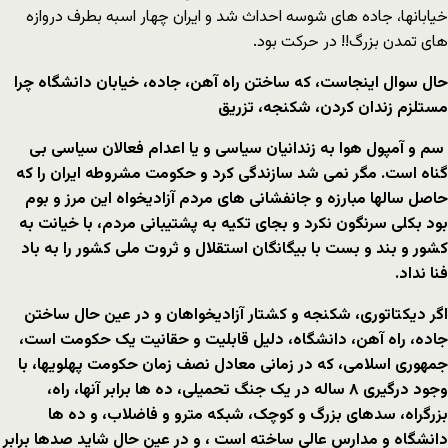
خیابانها، جاده های شوسه احداث شد و ایران چهار اسبه بطرف دروازه
های تمدن بزرگ!! در حرکت بود.
حال سوال اینجاست، که ساختن راه آهن، جاده، خیابان دانشگاه چرا
مستلزم زندان کردن، شکنجه، تزریق
سم و آمپول هوا به زندانیان سیاسی و یا اعدام فعالان سیاسی بی
گناه است. مگر نمی شد سازندگی کرد و حکومت مشروطه ایران را که
حاصل سالها مبارزه و جانفشانی های مردم آزادیخواه این مرز و بوم
بود بکلی سرنگون نکرد و بجای تکیه به پشتیبانی مردم، با خیانت به
کشور و بند و بست با بیگانگان استقلال و ثروت ملی کشور را به باد
فنا نداد.
اگر دیکتاتوری، شکنجه و کشتار آزادیخواهان و در عین حال ساختن
جاده، راه آهن، دانشگاه، دلیل قابلیت و حقانیت یک حکومت است،
جمهوری اسلامی، که در زمانی معادل نصف زمان حکومت پهلویها، با
وجود درگیری
۸
ساله در یک جنگ تحمیلی، ده ها برابر آنها، راه،
بزرگراه، سدهای بزرگ و کوچک، شبکه مترو و فاضلاب، و ده ها
دانشگاه و مدارس عالی ساخته است ، و در عین حال شاید صدها برابر