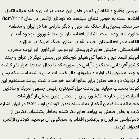
بررسی وقایع و اتفاقاتی که در طول این مدت در ایران و خاورمیانه اتفاق
افتاده است به خوبی نشان میدهد که کودتای آژاکس در سال ۱۹۵۳/۱۳۳۲
سر منشا بسیاری از جنگ ها، ترور و دیگر ناآرامی ها در ایران و منطقه
خاورمیانه بوده است. اشغال افغانستان توسط شوروی، بوجود آمدن
القاعده در افغانستان، حزب الله در لبنان، جنگ امریکا در عراق و
افغانستان، جنبش های تروریستی ابوموسی الزرقاوی، ابو ایوب مصری،
ابوبکر البغدادی و دهها گروههای کوچکتر تروریستی دیگر در عراق و چند
کشور آفریقایی، جنگ و ناآرامی در سوریه که تا بحال صدها هزار نفر کشته
و چند میلیون نفر اواره و بیلیونها دالر خسارات مالی داشته است، که پس
از نزدیک دو دهه هنوز برای سالها ادامه خواهد داشت پیامد مستقیم این
کودتا بحساب میاید. پرزیدنت بیل کلینتون رئیس جمهور آمریکا و مادلین
آلبرایت وزیر خارجه انکشور، پس از انتشار اولین بخش از گزارشات
محرمانه سیا ضمن آنکه ار به اشتباه بودن کودتای اوت ۱۹۵۳ در ایران اشاره
کرده و بطور ضمنی به پیامد های ذکر شده بخاطر پشتیبانی نکردن از
دموکراسی در ایران و برعکس اقدام به سرنگونی آن بوسیله کودتای آژاکس
اعتراف کردند.