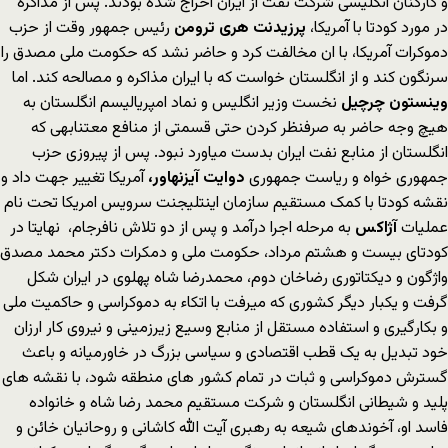
و کارکنان انگلیسی شرکت نفت از ایران اخراج شده بودند. پس از مذاکره
در مورد کودتا با آمریکا،
پرزیدنت هری ترومن
رئیس جمهور وقت از حزب
دموکرات آمریکا، با ان مخالفت کرد و حاضر نشد که حکومت ملی مصدق را
سرنگون کند و از انگلستان خواست که با ایران مذاکره و مصالحه کند. اما
وینستون چرچیل
نخست وزیر انگلیس و نماد امپریالیسم انگلستان به
هیچ وجه حاضر به صرفنظر کردن حتی قسمتی از منافع معتنابهی که
انگلستان از منابع نفت ایران بدست میاورد نبود. پس از پیروزی حزب
جمهوری خواه و ریاست جمهوری
دوایت آیزنهاور،
آمریکا تغییر جهت داد و
نقشه کودتا با کمک مستقیم سازمان اینتلیجنت سرویس امریکا تحت نام
عملیات
آژاکس
به مرحله اجرا درآمد و پس از دو تلاش نافرجام، نهایتا در
کودتای بیست و هشتم مرداد، حکومت ملی و دمکرات دکتر محمد مصدق
واژگون و دیکتاتوری رضاخان دوم، محمدرضا شاه پهلوی در ایران شکل
گرفت و یکبار دیگر کشوری که میرفت با اتکاء به دموکراسی و حاکمیت ملی
و بکارگیری و استفاده مستقل از منابع وسیع زیرزمینی و نیروی کار ارزان
خود تبدیل به یک قطب اقتصادی و سیاسی بزرگ در خاورمیانه و باعث
گسترش دموکراسی و ثبات در تمام کشور های منطقه شود، با نقشه های
پلید و شیطانی انگلستان و شرکت مستقیم محمد رضا شاه و خانواده
فاسد او، آخوندهای شیعه به رهبری آیت الله کاشانی و روحانیان خائن و