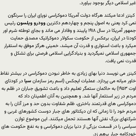
غیر اسلامی دیگر بوجود بیاورد.
کینزر ادعا میکند هرگاه دولت آمریکا دموکراسی نوپای ایران را سرنگون
نمی کرد یعنی به اصول پنجم و چهاردهم دکترین
وودرو ویلسون
رئیس
جمهور آمریکا در سال ۱۹۱۸ پایبند و وفادار می ماند و بجای توطئه شرم اور
کودتا در ایران، برعکس از حکومت سکولار دموکراتیک مصدق حمایت
میکرد و باعث استواری و قدرت آن میشد، خمینی هرگز موفق به استقرار
جمهوری اسلامی نمیگردید و بنیادگرایی اسلامی فرصتی برای تشکل و
قدرت نمی یافت.
کینزر می نویسد دنیا بهای زیادی به خاطر نبودن دموکراسی در بیشتر نقاط
خاور میانه می پردازد. عملیات ایجکس (اسم رمز سازمان
سیا
در کودتای
اوت ۱۹۵۳) به حاکمان ستمگر تعلیم داد و باعث تشویق جباران در ظلم به
مردم در زیر استثمار آنها شد. و همچنین به آنان اطمینان داد که
دموکراسی های قدرتمند باختری، ظلم شقاوت بدون حد و مرز آنان را به
مردم خود را تا زمانی که ان دیکتاتور های جبار دوست کشورهای غربی و
شرکتهای بزرگ نفتی آنها هستند تحمل میکنند. این موضوع توازن
سیاسی را در قسمت بزرگی از دنیا بزیان دموکراسی و به نفع حکومت های
خودکامه جبار برهم زد.