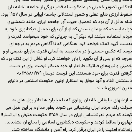
انعکاس تصویر خمینی در ماه!! وسیله قشر بزرگی از جامعه نشانه بارز
سقوط ارزش های عقلی و شعور استدلالی جامعه ایرانی در سال ۱۹۵۷ بود.
شاه غافل از آن بود که تحمیق حیرت آور جامعه ایران، مانند شمشیری
دولبه ایست، که بهمان نسبتی که او از آن برای تحمیل دیکتاتوری خود به
مردم استفاده میکند لبه دیگر آن به جریانی که خود میخواهد قدرت را
بدست گیرد کمک خواهد کرد. هنگامی که نا آگاهی مردم به درجه ای
برسد که عکس خمینی را در ماه ببیند به آسانی قدرت ماورای طبیعی او و
هرچه که او پس از آن بگوید را باور خواهند کرد. او غافل از این نکته بود که
خمینی و نیروهای فناتیک طرفدار او خود منتظر فرصت برای در دست
گرفتن قدرت برای خود هستند. این فرصت درسال ۱۳۵۸/۱۹۷۹ به
دستشان افتاد و آنها موفق به استقرار اولین حکومت اسلامی در دنیای
مدرن امروزی شدند.
سازمانهای تبلیغاتی خاندان پهلوی که با میلیارد ها دلار پول های به
سرقت رفته مردم ایران پشتیبانی می شوند بطور مداوم بر این طبل می
کوبند که مردم قدرناشناس ایران در سال ۱۳۵۷ حکومت مترقی و ایرانساز!!
پهلوی را ساقط کردند و حکومت دیکتاتوری اسلامی را بجای ان نشاندند.
رضاشاه امنیت را در ایران برقرار کرد، راه آهن و دانشگاه ساخته شد،