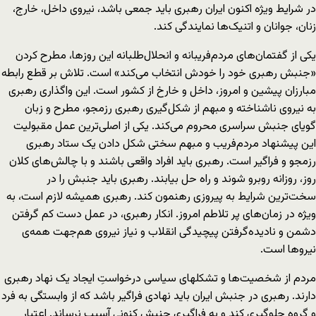
در شرایط ویژه اکنون ایران رهبری باید جمعی باشد، نیروی داخل، خارج،
زنان، جوانان و اتنیک‌ها نمایندگی کند.
یکی از گفتمان‌های مردم‌فریبانه و انحلال‌طلبانه این روزها، مطرح کردن
«جنبش رهبری خود را خودش انتخاب می‌کند» است. تلاش بر قطع رابطه
مبارزان پیشین و امروز، داخل و خارخ از کشور است. این واگذاری رهبری
به نیروی ناشناخته و مبهم از شکل‌گیری رهبری رزمجو، مطرح و زبان
گویای جنبش سراسری محروم می‌کند. یکی از اصلی‌ترین عمل مقبولیت
این پیشنهاد مردم‌فریب و مبهم سختی شکل دادن یک ستاد رهبری
رزمجو و فراگیر است. رهبری باید افراد واقعی باشند و با چالش‌های کلان
روز، روزانه روبرو ‌شوند و راه حل بیابند. رهبری باید جنبش را در
سخت‌ترین شرایط به پیروزی رهنمون کند. رهبری همیشه لازم است، به
ویژه در زمان‌های پر تلاطم امروز. انکار رهبری، در عمل دست کم گرفتن
دشمن و نادیده‌گرفتن پیچیدگی انقلاب و نیاز نیروی هم‌جهت همه‌ی
نیروها است.
مردم از شخصیت‌ها و تشکل‎های سیاسی درخواستِ ایجاد یک نهاد رهبری
دارند. رهبری در جنبش ایران باید نهادی فراگیر باشد که از وابستگی به فرد
و گروه جلوگیری کند و به فراگیری جنبش کنونی آسیب نرساند. اعتبار