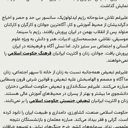
نمایش گذاشت.
علیرغم تلاش مذبوحانه رژیم ایدئولوژیک، سانسور بی حد و حصر و اخراج
دگراندیشان از محیط آموزشی و کار، آگاه‌ترین جوانان و کارگران و کارکنان
متولد پس از انقلاب بهمن در ایران پرورش یافتند. رژیم با سینما،
موسیقی، نقاشی، مجسمه‌سازی، ادبیات، هنر و دانش به ویژه علوم
انسانی و اجتماعی سر ستیز دارد. اما نسلی آگاه و فرهیخته در ایران
پرورش یافت. جوانان، زنان و اکثریت ایرانیان
فرهنگ حکومت اسلامی
را
نمی‌خواهند.
علیرغم تبعیض همه‌جانبه نسبت به زنان از خانه تا سپهر اجتماعی، زنان
ما آگاه و مصمم و الهامبخش علیه تبعیض و قوانین شرعی قرون وسطایی
مبارزه می‌کنند. علیرغم سنگ‌اندازی و تبعیض حکومت اسلامی دختران
دانشجوی ما بیشتر و بهتر از پسران در محیط‌های آموزش عالی هستند.
زنان و اکثریت ایرانیان
تبعیض جنسیتی حکومت اسلامی
را بر نمی‌تابند.
حکومت اسلامی صنعت، کشاورزی، دامداری و طبیعت ایران را نابود کرده
است. گرانی و فقر بیداد می‌کند. مبارزه معلمان و بازنشستگان نتیجه
ملموسی نداد. سرمایه‌های کشور خرج جنگ‌های نیابتی و توسعه خرافات