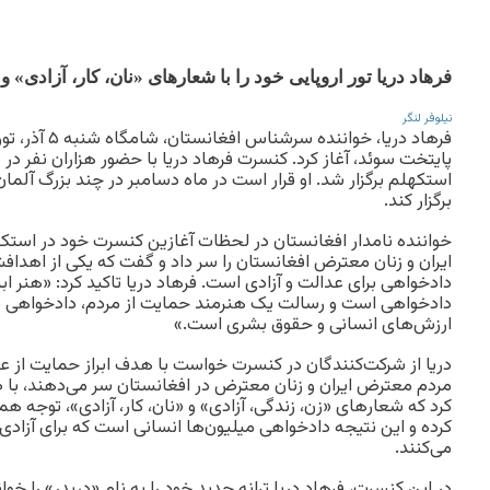
فرهاد دریا تور اروپایی خود را با شعارهای «نان، کار، آزادی» و
نیلوفر لنگر
فرهاد دریا، خوانند
پایتخت سوئد، آغاز کرد. کنسرت فرهاد دریا با حضور هزاران نفر در 
استکهلم برگزار شد. او قرار است در ماه دسامبر در چند بزرگ آلم
برگزار کند.
خواننده نامدار افغانستان در لحظات آغازین کنسرت خود در اس
ایران و زنان معترض افغانستان را سر داد و گفت که یکی از اهدافش بر
دادخواهی برای عدالت و آزادی است. فرهاد دریا تاکید کرد: «هنر ابز
دادخواهی است و رسالت یک هنرمند حمایت از مردم، دادخواهی برا
ارزش‌های انسانی و حقوق بشری است.»
دریا از شرکت‌کنندگان در کنسرت خواست با هدف ابراز حمایت از عد
مردم معترض ایران و زنان معترض در افغانستان سر می‌دهند، با صدا
کرد که شعارهای «زن، زندگی، آزادی» و «نان، کار، آزادی»، توجه ه
کرده و این نتیجه دادخواهی میلیون‌ها انسانی است که برای آزاد
می‌کنند.
در این کنسرت، فرهاد دریا ترانه جدید خود را به نام «دربدر» را خو