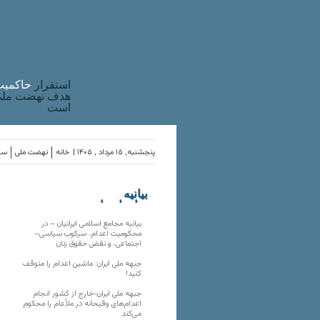
استقرار
حاکميت
هدف نهضت ملی 
است
پنجشنبه, ۱۵ مرداد , ۱۴۰۵ |
خانه
نهضت ملی
ساز
بیانیه
سازمان‌های
ملی
بیانیه مجامع اسلامی ایرانیان – در
محکومیت اعدام، سرکوب سیاسی–
اجتماعی، و نقض حقوق زنان
جبهه ملی ایران: ماشین اعدام را متوقف
کنید!
جبهه ملی ایران-خارج از کشور انجام
اعدام‌های وقیحانه در ملأِعام را محکوم
می‌کند