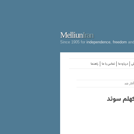
Melliun
Iran
Since 1905 for
independence
,
freedom
an
لی
درباره ما
تماس با ما
راهنما
آغاز شد
تکهلم سوئد