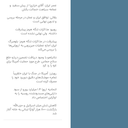
عصر ایران: آقای خرازی! از ریش سفید و
عمامه سیاهت خجالت بکش
بقائی: توافق ایران و عمان در مرحله بررسی
و تدوین نهایی است
روبیو: مذاکرات تنگه هرمز پیشرفت
داشته، ولی نهایی نشده است
پیشرفت در مذاکرات تنگه هرمز؛ بلومبرگ:
ایران اجازه عملیات مین‌روبی به اروپایی‌ها
را بررسی می‌کند
نتانیاهو با وجود دریافت تضمین درباره خلع
سلاح حماس، طرح مورد حمایت آمریکا برای
غزه را رد کرد
رویترز: آمریکا در جنگ با ایران «تقریباً
تمام» موشک‌های دقیق دوربرد خود را
مصرف کرده است
اتحادیه اروپا ۱.۴ میلیارد یورو از سود
دارایی‌های مسدودشده روسیه را به
اوکراین ‏اختصاص داد
کاهش تنش میان اسرائیل و حزب‌الله؛
بازگشت ۸۰۰ هزار آوارۀ لبنانی به خانه‌ آغاز
شد