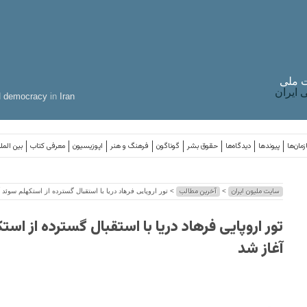
 ملی
ایران
d
democracy
in
Iran
مان‌ها
پیوندها
دیدگاه‌ها
حقوق بشر
گوناگون
فرهنگ و هنر
اپوزیسیون
معرفی کتاب
بین المل
سایت ملیون ایران
آخرین مطالب
>
> تور اروپایی فرهاد دریا با استقبال گسترده از استکهلم سوئد 
تور اروپایی فرهاد دریا با استقبال گسترده از اس
آغاز شد