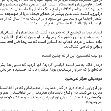
نامدار فارسی‌زبان افغانستان است. قهار عاصی ساکن پنجشیر و ا
دریا بود که سپتامبر ۱۹۹۴، در اوج جنگ داخلی افغانستا
درگیری، کشته شد. متن بیشتر ترانه‌های فرهاد دریا از مجموعه
اشعار اجتماعی و سیاسی می‌س
بارها با تیراژ بالا در افغانستان به چاپ رسیده است.
فرهاد دریا در توضیح ترانه «دربدر» گفت که مخاطبان آن کسانی‌ان
دارند و هنوز بر این کشور حکم می‌رانند. او بدون اینکه از طالبان نام
ترانه سخنان مردم خطاب به کسانی است که سال‌ها قبل افغانستان 
ویرانی و تباهی کشاندند.
دو بیت نخستین این ترانه چنین است:
دربدر خاک به سر کشته کبابش کردید/ کور گردید که بسیار عذابش 
خانه‌ای را که سزاوار پرستیدن بود/ مرگتان باد که خستید و خرابش 
موسیقی هرگز نمی‌میرد
تور اروپایی فرهاد دریا در کنار حمایت از معترضانی که در افغانستان
مبارزه می‌کنند، به اوضاع نابسامان هنرمندان در افغانستان هم و
برگه‌هایی تبلیغاتی که برای تور اروپایی خود تهیه و منتشر کرده،
نمی‌میرد.»