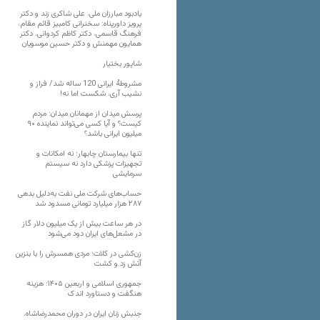
یادبود مبارزان ملی، علی شاکری زند و دکتر
پرویز داورپناه: سخنرانی کامبیز قائم مقام،
فرهنگ قاسمی، دکتر کاظم کردوانی، دکتر
همایون مهمنش و دکتر حسین موسویان
شاپور بختیار
مشروطۀ ایرانی 120 ساله شد/ فراز و
نشیب آری، شکست اما نه!
پرسش میدان از مهمانان میدان: مردم
کیست؟ و آیا کسی می‌تواند نماینده ۹۰
میلیون ایرانی باشد؟
تنها بیمارستان چابهار؛ نه امکانات و
تجهیزات پزشکی دارد نه سیستم
سرمایشی
حساب‌های شرکت ملی نفت به‌دلیل بدهی
۲۸۷ هزار میلیارد تومانی مسدود شد
در هر ساعت بیش از یک میلیون دلار گاز
در مشعل‌های ایران دود می‌شود
زن‌کشی در کلات؛ مردی همسرش را با بنزین
آتش زد و کشت
جمهوری اسلامی و اربعین ۱۴۰۵؛ هزینه
هنگفت و دستاورد اندک
جنبش زنان ایران در دوران محمدرضاشاه،