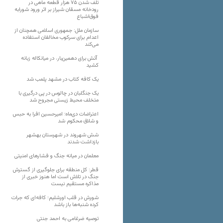
تلف شدن ۷۵ هزار قطعه ماهی در
رودخانه مسقان شیراز بر اثر ورود شورابه
فوق‌اشباع
سازمان ملل: جمهوری اسلامی همچنان از
اعدام برای سرکوب مخالفان استفاده
می‌کند
آتش برای دهمین‌بار، در میانکاله زبانه
کشید
یک کافه کتاب در مشهد پلمب شد
یک جنگلبان در چالوس در پی درگیری با
متخلف محیط زیستی مجروح شد
اعتراضات دی‌ماه؛ امیرحسین افرا به حبس
و شلاق محکوم شد
شش شهروند در شهرستان بهشهر
بازداشت شدند
معلمان در میانه جنگ و فشارهای امنیتی
قطر: کل منطقه برای جلوگیری از گسترش
جنگ در تلاش است اما هنوز خبری از
مذاکره مستقیم نیست
شورش در قلب اورشلیم؛ کافه‌ای که جرات
کرده شنبه‌ها باز باشد
توصیه ضرغامی به احمد جنتی