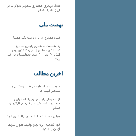
همگامی برای جمهوری سکولار دموکرات در
ایران: نه به اعدام
نهضت ملی
ضیاء مصباح: در باره دولت دکتر مصدق
به مناسبت هفتادوچهارمین سالروز:
نمایندگان مجلس زار می‌زدند/ تهران در
آتش؛ ۳۰ تیر ۱۳۳۱ میدان بهارستان چه خبر
بود؟
آخرین مطالب
«اودیسه»؛ اسطوره در قاب آی‌مکس و
تسخیر گیشه‌ها
از سکوهای پارس جنوبی تا اصفهان و
ماهشهر؛ گسترش اعتراض‌های کارگری و
صنفی
چرا بر مخالفت با اعدام باید پافشاری کرد؟
قوه قضائیه ایران رفع توقیف اموال سردار
آزمون را رد کرد