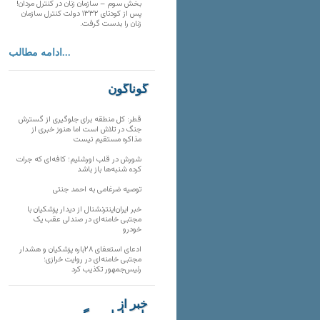
بخش سوم – سازمان زنان در کنترل مردان!
پس از کودتای ۱۳۳۲ دولت کنترل سازمان
زنان را بدست گرفت.
ادامه مطالب...
گوناگون
قطر: کل منطقه برای جلوگیری از گسترش
جنگ در تلاش است اما هنوز خبری از
مذاکره مستقیم نیست
شورش در قلب اورشلیم؛ کافه‌ای که جرات
کرده شنبه‌ها باز باشد
توصیه ضرغامی به احمد جنتی
خبر ایران‌اینترنشنال از دیدار پزشکیان با
مجتبی خامنه‌ای در صندلی عقب یک
خودرو
ادعای استعفای ۲۸باره پزشکیان و هشدار
مجتبی خامنه‌ای در روایت خرازی؛
رئیس‌جمهور تکذیب کرد
خبر از
تارنماهای دیگر