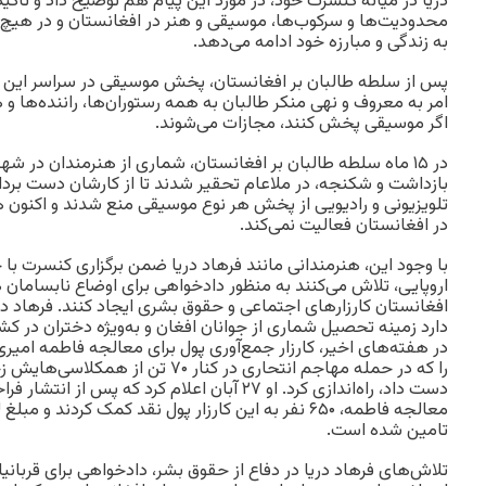
دریا در میانه کنسرت خود، در مورد این پیام هم توضیح داد و تاکی
محدودیت‌ها و سرکوب‌ها، موسیقی و هنر در افغانستان و در هیچ ج
به زندگی‌ و مبارزه‌ خود ادامه می‌دهد.
پس از سلطه طالبان بر افغانستان، پخش موسیقی در سراسر این ک
امر به معروف و نهی منکر طالبان به همه رستوران‌ها، راننده‌ها و
اگر موسیقی پخش کنند، مجازات می‌شوند.
در ۱۵ ماه سلطه طالبان بر افغانستان، شماری از هنرمندان در 
بازداشت و شکنجه، در ملاعام تحقیر شدند تا از کارشان دست بردا
تلویزیونی و رادیویی از پخش هر نوع موسیقی منع شدند و اکنون ه
در افغانستان فعالیت نمی‌کند.
با وجود این، هنرمندانی مانند فرهاد دریا ضمن برگزاری کنسرت با
اروپایی، تلاش می‌کنند به منظور دادخواهی برای اوضاع نابسامان ه
افغانستان کارزارهای اجتماعی و حقوق بشری ایجاد کنند. فرهاد دریا
دارد زمینه تحصیل شماری از جوانان افغان و به‌ویژه دختران در کش
در هفته‌های اخیر، کارزار جمع‌آوری پول برای معالجه فاطمه امیری،
را که در حمله مهاجم انتحاری در کنار ۷۰ 
دست داد، راه‌اندازی کرد. او ۲۷ آبان اعلام کرد که پ
معالجه فاطمه، ۶۵۰ نفر به این کارزار پول نقد کمک کردند 
تامین شده است.
تلاش‌های فرهاد دریا در دفاع از حقوق بشر، دادخواهی برای قربان