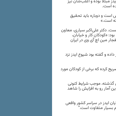
له نشان داده که ۵ درصد آنها به ایدز مبتلا بوده و اغلب‌شان نیز
ده است.
که آزمایش انجام شده مربوط به ۵ سال پیش است و دوباره باید تحقیق
ته است.»
یست. دکتر علی‌اکبر سیاری، معاون
ود: «کودکان کار و خیابان،
جار مین اچ آی وی در ایران
انتقال جنسی ایدز از سال ۸۰ تاکنون خبر داده و گفته بود شیوع ایدز نزد
ریح کرده که برخی از کودکان مورد
ی گذشته، موجب شرایط کنونی
ن آمار رو به افزایش را شاهد
ایان ایدز در سراسر کشور واقعی
م بسیار متفاوت است.”