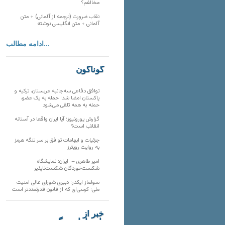
مخالفم؟
نقاب ضرورت (ترجمه از آلمانی) + متن
آلمانی + متن انگلیسی نوشته
ادامه مطالب...
گوناگون
توافق دفاعی سه‌جانبه عربستان، ترکیه و
پاکستان امضا شد؛ حمله به یک عضو،
حمله به همه تلقی می‌شود
گزارش یورونیوز؛ آیا ایران واقعا در آستانه
انقلاب است؟
جزئیات و ابهامات توافق بر سر تنگه هرمز
به روایت رویترز
امیر طاهری – ایران: نمایشگاه
شکست‌خوردگان شکست‌ناپذیر
سولماز ایکدر: دبیری شورای عالی امنیت
ملی؛ کرسی‌ای که از قانون قدرتمندتر است
خبر از
تارنماهای دیگر