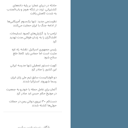
حادثه در دریای عمان؛ بر پایه داده‌های
کشتیرانی، تردد در تنگه هرمز و باب‌المندب
به شدت کاهش یافت
نظرسنجی جدید: تنها یک‌سوم آمریکایی‌ها
از ادامه جنگ با ایران حمایت می‌کنند
ترامپ با رد گزارش‌های کمبود تسلیحات،
افشاگران را به زندان طولانی مدت تهدید
کرد
رئیس‌ جمهوری اسرائیل: نقشه راه غزه
مثبت است اما حماس باید کاملا خلع
سلاح شود
کویت دستور تعطیلی تنها مدرسه ایرانی
این کشور را صادر کرد
دو فوتبالیست سابق تیم ملی زنان ایران
رسما شهروند استرالیا شدند
آلمان برای عامل حمله با خودرو به جمعیت
در مونیخ حکم حبس ابد صادر کرد
دست‌کم ۳۰ نیروی دولتی یمن در حملات
حوثی‌ها کشته شدند
بایگانی نسخه قدیم سایت