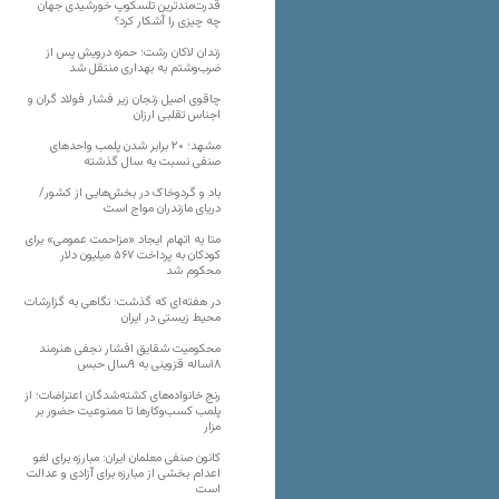
قدرت‌مندترین تلسکوپ خورشیدی جهان
چه چیزی را آشکار کرد؟
زندان لاکان رشت؛ حمزه درویش پس از
ضرب‌وشتم به بهداری منتقل شد
چاقوی اصیل زنجان زیر فشار فولاد گران و
اجناس تقلبی ارزان
مشهد؛ ۲۰ برابر شدن پلمب واحدهای
صنفی نسبت به سال گذشته
باد و گردوخاک در بخش‌هایی از کشور/
دریای مازندران مواج است
متا به اتهام ایجاد «مزاحمت عمومی» برای
کودکان به پرداخت ۵۶۷ میلیون دلار
محکوم شد
در هفته‌ای که گذشت؛ نگاهی به گزارشات
محیط زیستی در ایران
محکومیت شقایق افشار نجفی هنرمند
۱۸ساله قزوینی به ۹سال حبس
رنج خانواده‌های کشته‌شدگان اعتراضات؛ از
پلمب کسب‌وکارها تا ممنوعیت حضور بر
مزار
کانون صنفی معلمان ایران: مبارزه برای لغو
اعدام بخشی از مبارزه برای آزادی و عدالت
است