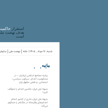
استقرار
حاکميت
هدف نهضت ملی 
است
شنبه, ۱۷ مرداد , ۱۴۰۵ |
خانه
نهضت ملی
سازمان‌
بیانیه
سازمان‌های
ملی
بیانیه مجامع اسلامی ایرانیان – در
محکومیت اعدام، سرکوب سیاسی–
اجتماعی، و نقض حقوق زنان
جبهه ملی ایران: ماشین اعدام را متوقف
کنید!
جبهه ملی ایران-خارج از کشور انجام
اعدام‌های وقیحانه در ملأِعام را محکوم
می‌کند