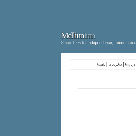
Melliun
Iran
Since 1905 for
independence
,
freedom
an
درباره ما
تماس با ما
راهنما