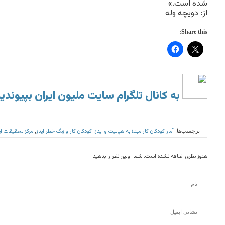
شده است.»
از: دويچه وله
Share this:
به کانال تلگرام سایت ملیون ایران بپیوندی
آمار کودکان کار مبتلا به هپاتیت و ایدز
کودکان کار و زنگ خطر ایدز
مرکز تحقیقات اید
برچسب‌ها:
,
,
هنوز نظری اضافه نشده است. شما اولین نظر را بدهید.