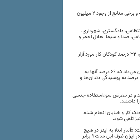
آمار دقیقی از میزان بچه‌های کار و خیابان در ایران در دست نیست و برخی منابع از وجود ۲ میلیون
نتظامی، دادگستری، شهرداری،
اعی، صدا و سیما، هلال احمر و
طبق پژوهش‌های انجام شده از سوی فعالان حقوق کودک در ایران، ۳۲ درصد کودکان کار مورد آزار
مطالعه‌ای در سال ۱۳۸۹ روی کودکان خیابانی در جنوب تهران، نشان می‌داد که ۶۶ درصد آنها به
بیماری‌های عفونت انگلی روده، ۱۰ درصد به عفونت‌های ادراری، ۹۶ درصد به پوسیدگی دندان‌‌ها و
ردند و در معرض سوءاستفاده جنسی
ا داشتند.
ک کار و خیابان انجام شده،
یز تلقی شود.
«آمار ابتلا به ایدز در هیچ
کجای دنیا از سال ۲۰۰۰ تاکنون دو برابر نشده در حالی‌که این میزان در ایران ظرف این مدت ۹ برابر