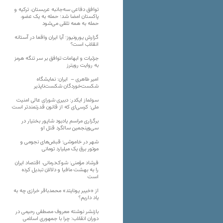
توافق دفاعی سه‌جانبه عربستان، ترکیه و
پاکستان امضا شد؛ حمله به یک عضو،
حمله به همه تلقی می‌شود
گزارش یورونیوز؛ آیا ایران واقعا در آستانه
انقلاب است؟
جزئیات و ابهامات توافق بر سر تنگه هرمز
به روایت رویترز
امیر طاهری – ایران: نمایشگاه
شکست‌خوردگان شکست‌ناپذیر
سولماز ایکدر: دبیری شورای عالی امنیت
ملی؛ کرسی‌ای که از قانون قدرتمندتر است
برگزاری مراسم یادبود شاپور بختیار در
سی‌وپنجمین سالگرد قتل او
شهر در خاموشی؛ قبض‌های نجومی و
موتور برق یک میلیارد تومانی
فرشاد مؤمنی: شوک‌درمانی، اقتصاد ایران
را به بهشت مافیا و دلالان تبدیل کرده
است
از «خیبر یونایتد» محمدباقر خرازی چه به
یاد داریم؟
بازنشر نوشته معروف مصطفی رحیمی در
دوران انقلاب: چرا با جمهوری اسلامی