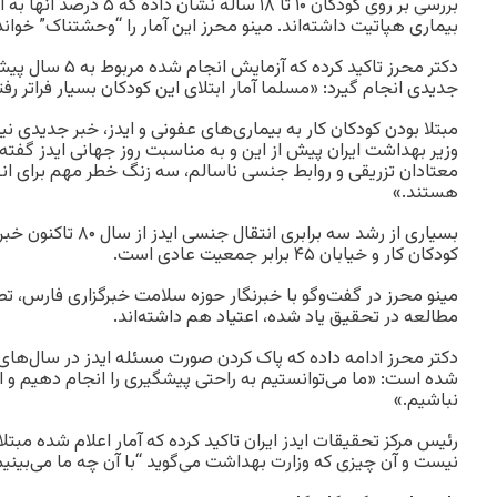
بررسی بر روی کودکان ۱۰ تا ۱۸ سا
بیماری هپاتیت داشته‌اند. مینو محرز این آمار را “وحشتناک” خوان
دکتر محرز تاکید کرده 
جدیدی انجام گیرد: «مسلما آمار ابتلای این کودکان بسیار فراتر رف
مبتلا بودن کودکان کار به بیماری‌های عفونی و ایدز، خبر جدیدی ن
وزیر بهداشت ایران پیش از این و به مناسبت روز جهانی ایدز گفته ب
معتادان تزریقی و روابط جنسی ناسالم، سه زنگ خطر مهم برای انف
هستند.»
بسیاری از رشد سه برابری 
کودکان کار و خیابان ۴۵ برابر جمعیت عادی است.
مینو محرز در گفت‌وگو با خبرنگار حوزه سلامت خبرگزاری فارس، تص
مطالعه در تحقیق یاد شده، اعتیاد هم داشته‌اند.
دکتر محرز ادامه داده که پاک کردن صورت مسئله ایدز در سال‌ها
شده است: «ما می‌توانستیم به راحتی پیشگیری را انجام دهیم و ای
نباشیم.»
رئیس مرکز تحقیقات ایدز ایران تاکید کرده که آمار اعلام شده مبتل
نیست و آن چیزی که وزارت بهداشت می‌گوید “با آن چه ما می‌بینی