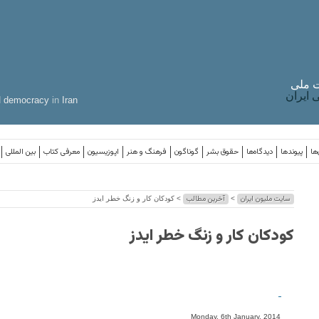
 ملی
ایران
d
democracy
in
Iran
ها
پیوندها
دیدگاه‌ها
حقوق بشر
گوناگون
فرهنگ و هنر
اپوزیسیون
معرفی کتاب
بین المللی
سایت ملیون ایران
آخرین مطالب
>
> کودکان کار و زنگ خطر ایدز
کودکان کار و زنگ خطر ایدز
-
Monday, 6th January, 2014