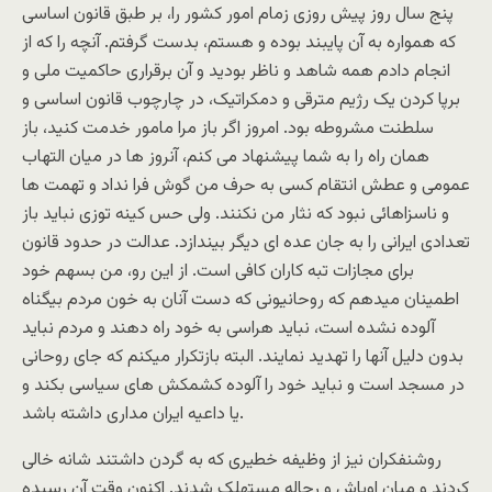
پنج سال روز پیش روزی زمام امور کشور را، بر طبق قانون اساسی
که همواره به آن پایبند بوده و هستم، بدست گرفتم. آنچه را که از
انجام دادم همه شاهد و ناظر بودید و آن برقراری حاکمیت ملی و
برپا کردن یک رژیم مترقی و دمکراتیک، در چارچوب قانون اساسی و
سلطنت مشروطه بود. امروز اگر باز مرا مامور خدمت کنید، باز
همان راه را به شما پیشنهاد می کنم، آنروز ها در میان التهاب
عمومی و عطش انتقام کسی به حرف من گوش فرا نداد و تهمت ها
و ناسزاهائی نبود که نثار من نکنند. ولی حس کینه توزی نباید باز
تعدادی ایرانی را به جان عده ای دیگر بیندازد. عدالت در حدود قانون
برای مجازات تبه کاران کافی است. از این رو، من بسهم خود
اطمینان میدهم که روحانیونی که دست آنان به خون مردم بیگناه
آلوده نشده است، نباید هراسی به خود راه دهند و مردم نباید
بدون دلیل آنها را تهدید نمایند. البته بازتکرار میکنم که جای روحانی
در مسجد است و نباید خود را آلوده کشمکش های سیاسی بکند و
یا داعیه ایران مداری داشته باشد.
روشنفکران نیز از وظیفه خطیری که به گردن داشتند شانه خالی
کردند و میان اوباش و رجاله مستهلک شدند. اکنون وقت آن رسیده