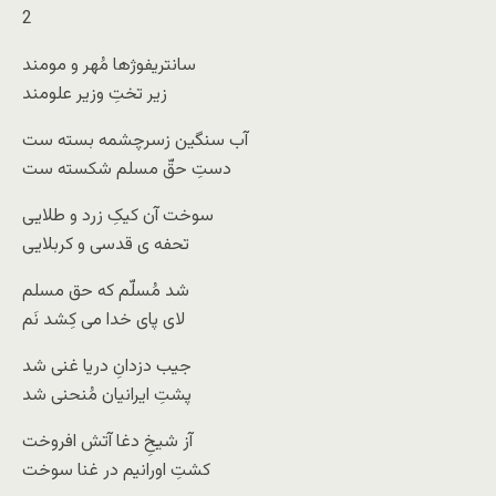
2
سانتریفوژها مُهر و مومند
زیر تختِ وزیر علومند
آب سنگین زسرچشمه بسته ست
دستِ حقّ مسلم شکسته ست
سوخت آن کیکِ زرد و طلایی
تحفه ی قدسی و کربلایی
شد مُسلّم که حق مسلم
لای پای خدا می کِشد نَم
جیب دزدانِ دریا غنی شد
پشتِ ایرانیان مُنحنی شد
آز شیخِ دغا آتش افروخت
کشتِ اورانیم در غنا سوخت