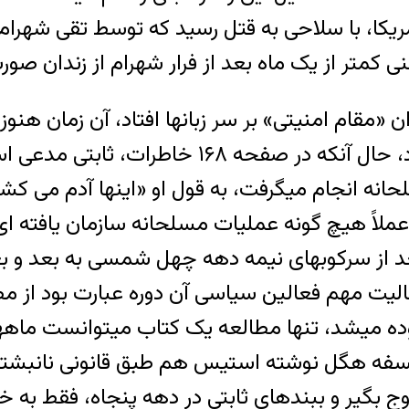
یکا، با سلاحی به قتل رسید که توسط تقی شهرام
ن «مقام امنیتی» بر سر زبانها افتاد، آن زمان ه
عملیاتی مسلحانه علیه رژیم سابق انجام داده بود
مسلحانه انجام میگرفت، به قول او «اینها آدم می
، عملاً هیچ گونه عملیات مسلحانه سازمان یافته ا
عد از سرکوبهای نیمه دهه چهل شمسی به بعد و ب
الیت مهم فعالین سیاسی آن دوره عبارت بود از مط
زوده میشد، تنها مطالعه یک کتاب میتوانست ماهه
سفه هگل نوشته استیس هم طبق قانونی نانبشته در
وج بگیر و ببندهای ثابتی در دهه پنجاه، فقط به خ