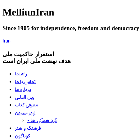
Melliun
Iran
Since 1905 for
independence
,
freedom
and
democrac
Iran
استقرار
حاکميت ملی
هدف نهضت ملی ایران است
راهنما
تماس با ما
درباره ما
بین المللی
معرفی کتاب
اپوزیسیون
- گرد همآئی ها
فرهنگ و هنر
گوناگون