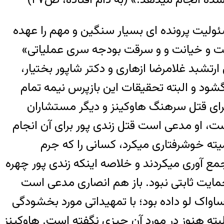
لیت پرونده ای بسیار سنگین و مهم را عهده
 پرویز ثابتی را به اتهام «جنایت و خیانت و و سرقت بودجه سری عملیاتی»
ارتشبد غلامرضا ازهاری و دکتر شاپور بختیار،
 گشود و البته تحقیقات این بازپرس نیمه تمام
 برای قتل سرهنگ هاوکینز و دیگر مستشاران
، او مدعی است قتل زندی پور برای آن انجام
میته خوشرفتاری میکرد، کسانی را که جرم
جمع آوری میکردند و خلاصه اینکه زندی پور چهره
مایت ثابتی نبود. باز هم انصاری مدعی است
ساواک لو داده بود؛ با تمهیداتی مورد بخشودگی
 البته هنوز در مورد آن چیزی نگفته است. هاوکینز