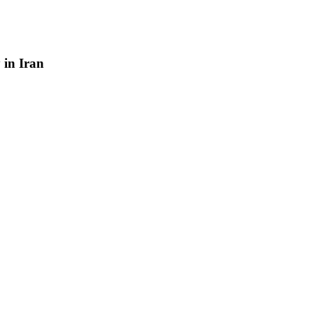
y
in
Iran