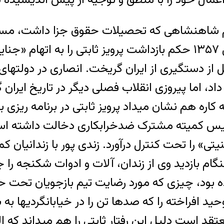
ژیم شاهنشاهی که تحصیلات حقوق جزا داشت، مسئو
دار شد، او به عنوان بازپرس قانونی در آبانماه سال ۱۳۵۷ حکم بازداشت
ل از دستگیری از ایران گریخت. انصاری در دولتهای 
داد، اما پیروزی انقلاب فصلی دیگر در تاریخ ایران
کاره هم نشان میداد پرویز ثابتی در برنامه ریزی
ئیس کمیته مشترک ضدخرابکاری دخالت داشته است
ی» را تحت کنترل درآورد. زندی پور با زندانیان ک
ام بازدید وی از زندان، آلات و ادوات شکنجه را 
ه بود، چیزی که مورد رضایت تیم بازجویان تحت ح
د افراخته را که صدها تن را در خیابانگردیها به 
معتقد است دلیل این رفتار ثابتی را هم میداند که