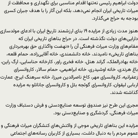
دولت ابراهیم رئیسی نه‌تنها اقدام مناسبی برای نگهداری و محافظت از
میراث تاریخی ایران انجام نمی‌دهد، بلکه این آثار را با هدف جبران کسری
بودجه به حراج می‌گذارد.
هنوز مدت زیادی از مزایده ۱۹ بنای ارزشمند تاریخ ایران با ادعای مولدسازی
دارایی‌های دولت نگذشته است. در حراج بناهای تاریخی ایران که
مقام‌های وزارت میراث فرهنگی آن را «نهضت واگذاری حق بهره‌برداری
بناهای تاریخی» نامیدند، خانه دانشمندی، خانه آقایی‌زاده، حمام قلعه،
خانه بهادرالملک، گراند هتل، خانه فخری راور، کارخانه حناسایی، ارگ راین،
باغ هرندی، خانه اوشیدری، خانه ابراهیمی، حمام سالار، کاروانسرای
زعفرانیه، کاروانسرای مهر، کاخ ناصرالدین میرزا، خانه سرهنگ ایرج، عمارت
اربابی لیقوان، کاروانسرای گوئجه بئل و کاروانسرای جانانلو به مزایده
گذاشته شدند.
مجری این طرح نیز صندوق توسعه صنایع‌دستی و فرش دستباف وزارت
میراث فرهنگی، گردشگری و صنایع‌دستی بود.
مزایده این بناهای تاریخی موجی از واکنش‌های کنشگران میراث فرهنگی و
عموم مردم را به دنبال داشت، بسیاری از کاربران رسانه‌های اجتماعی