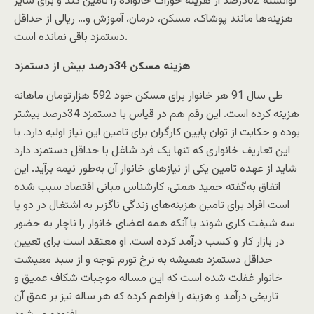
توانسته 82‌درصد از هزینه خوراک خانواده را تامین کند و برای سایر
هزینه‌ها مانند پوشاک، مسکن، درمان، آموزش و… ریالی از حداقل
دستمزد باقی نمانده است.
هزینه مسکن 34‌درصد بیش از دستمزد
طی سال 91 هر خانوار برای مسکن خود 592‌ هزار‌تومان ماهانه
هزینه کرده است. این رقم هم در قیاس با دستمزد 34‌درصد بیشتر
بوده و حکایت از توان پایین کارگران برای تامین این نیاز اولیه دارد. با
این تعاریف خانواری که تنها یک فرد شاغل با حداقل دستمزد دارد
شاید از عهده تامین یکی از نیازهای خانوار آن به‌طور نیمه برآید. این
اتفاق به‌گفته حمید همتی، کارشناس مبانی اقتصاد سبب شده
است افراد برای تامین هزینه‌های زندگی ناگزیر به اشتغال در دو یا
سه شیفت کاری شوند یا آنکه همه اعضای خانوار را ناچار به حضور
در بازار کار و کسب درآمد کرده است. او معتقد است برای تعیین
حداقل دستمزد همیشه به نرخ تورم توجه و از سبد معیشت
خانوار غفلت شده است که این مساله موجبات شکاف عمیق و
تاریخی درآمد و هزینه را فراهم کرده که هر ساله نیز بر عمق آن