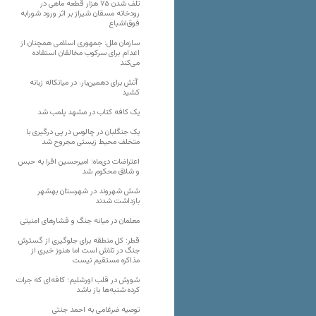
تلف شدن ۷۵ هزار قطعه ماهی در
رودخانه مسقان شیراز بر اثر ورود شورابه
فوق‌اشباع
سازمان ملل: جمهوری اسلامی همچنان از
اعدام برای سرکوب مخالفان استفاده
می‌کند
آتش برای دهمین‌بار، در میانکاله زبانه
کشید
یک کافه کتاب در مشهد پلمب شد
یک جنگلبان در چالوس در پی درگیری با
متخلف محیط زیستی مجروح شد
اعتراضات دی‌ماه؛ امیرحسین افرا به حبس
و شلاق محکوم شد
شش شهروند در شهرستان بهشهر
بازداشت شدند
معلمان در میانه جنگ و فشارهای امنیتی
قطر: کل منطقه برای جلوگیری از گسترش
جنگ در تلاش است اما هنوز خبری از
مذاکره مستقیم نیست
شورش در قلب اورشلیم؛ کافه‌ای که جرات
کرده شنبه‌ها باز باشد
توصیه ضرغامی به احمد جنتی