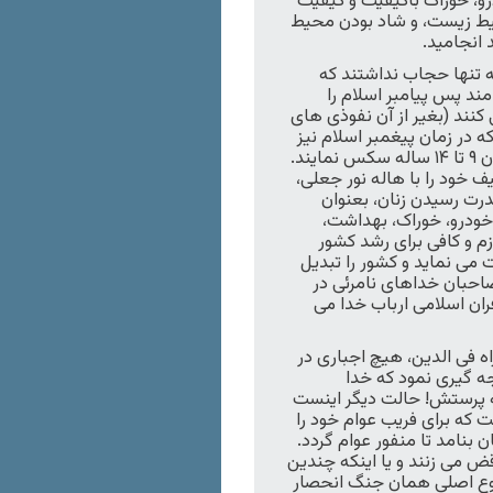
رو، خوراک باکیفیت و کیفیت
یط زیست، و شاد بودن محیط
انجامید.
نه تنها حجاب نداشتند که
ند پس پیامبر اسلام را
نند (بغیر از آن نفوذی های
در زمان پیغمبر اسلام نیز
دخترها را در گونی می کردند تا بتوانند با القای ترس، با دختران ۹ تا ۱۴ ساله سکس نمایند.
 خود را با هاله نور جعلی،
رت رسیدن زنان، بعنوان
خودرو، خوراک، بهداشت،
م و کافی برای رشد کشور
می نماید و کشور را تبدیل
احبان خداهای نامرئی در
ران اسلامی ارباب خدا می
ه فی الدین، هیچ اجباری در
جه گیری نمود که خدا
ه پرستش! حالت دیگر اینست
 که برای فریب عوام خود را
نامد تا منفور عوام گردد.
ض می زنند و یا اینکه چندین
وضوع اصلی همان جنگ انحصار