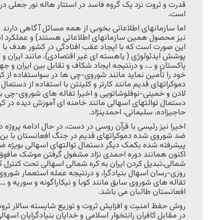
قدرت و ثروت نزد یک گروه فاسد در استتار هاله نور جعلی د
است.
اما سازمانهای اطلاعاتی بخوبی از همه مسائل آگاهی دارند 
نیز محصول همین سازمانهای اطلاعاتی هستند) و عملکرد است
این صورت است که با ایجاد عقب افتادگی در کشور هدف با 
پوشش ایدئولوژی ( یاهسته ای غیر اقتصادی)، مانند ایران و 
پاکستان و …، و درنتیجه ایجاد شکاف و تقابل بین ایران و جه
خود را تأمین نماید مانند شوروی-چی ها در سواستفاده از کوب
دموکراتهای قدیم مانند کارتر و کلینتن با استفاده از دستمال 
لادن و خمینی-نوفلوشاتویی و اخیرا تفاله های شوروی-چی با
دستمال توالتهای اسهالی مانند خامنه ای آموزش دیده در ک
حاجیزاده، سلیمانی، احمدینژاد.
اخیرا نیز رئیسی با قرآن روسی در دست، در حال ادامه پروژه د
ضد شوروی شده دموکراتهای قدیم در جنگ افعانستان با بن 
پیشرفته شده بکمک دیگر دستمال توالتهای اسهالی بویژه ض
اکنون همانند دوره احمدی نژاد مشغول گرفتن موشک مافوق ص
شمالی،تبدیل کردن ایران به کره شمالی اسهالی تحت کنترل کا
روزی-رسان اسهال بنیادگرا، و درنتیجه عمله استعمار شوروی
تفاله های شوروی سابق مانند کوبا و نیکاراگونه و سوریه و 
افعانستان طالبان می باشد.
روش حفظ امنیت و افزایش ثروت و توزیع شایسته سالار ثروت 
در مقابل کافران رانتخوار اسلامی و خدایان بنیادگرایان اسهالی