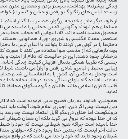
همه زمینه های کیفیت بالای زندگی (کیفیت پایه: خانه، خود
زندگی پیشرفته: بهداشت، سرسبز بودن و معماری مدرن مح
زیست: لباس های رنگارنگ و رقص و جشن و کنسرت) خواهد 
از طرف دیگر مادر و خدیجه بزرگوار، همسر بنیانگذار اسلام، 
مسلمان هم نبودند و آنهایی که بی حجابی را مفسده می نام
محصول مفسد نامیده اند. کلا، اینهایی که حجاب حجاب می ک
استعمار عمدتا انگلیسی و شوروی-چی)، همانهایی هستند که 
بچه بازهایی که از مذهب سو استفاده می کنند تا صورت کثیف
درخشان جلوه دهند. این در حالیست که دفاع از امنیت و بقد
جنسی که تقریبا همگی بدنبال افزایش کیفیت زندگی (خانه، 
زیبایی محیط و لباس، شادی رقص و آواز) می باشند، شرط لاز
است وعمل به عکس آن، کشور را به افغانستانی شدن هدایت 
به عقب افتاده گاه بتهای سنگی جدید در قالب خانه خدا و ص
قالب کافران اسلامی مانند طالبان و گروه سگهای محافظ کاف
نماید.
همچنین، خداوند به زبان فصیح عربی فرموده است که لا اکرا
دین نیست؛ پس اگر دین، اجباری اعلام شود، آنوقت باید نتی
دروغگوست اما خدای دروغگو قابل اعتماد نیست چه رسد ب
که آن خدا نبوده که دروغ می گوید بلکه آن همان شیطان است
خدا نامیده است چراکه هیچ شیطانی نیست که خود را شیطان ب
حالت آخر اینست که چندین خدا وجود دارد که حرفهای متناق
شیطان وجود دارند که خود را خدا می نامند که در واقع م