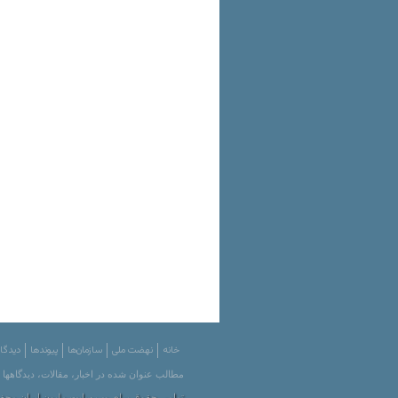
خانه
نهضت ملی
سازمان‌ها
پیوندها
دیدگاه
مطالب عنوان شده در اخبار، مقالات، دیدگاهها
تمامی حقوق برای وب سایت ملیون ایران محفوظ است. | ved by Melliun 2001-2012