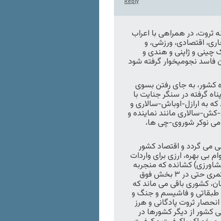
Reply
نه ثروت، در همراهی با اعراب
جاری، اقتصادی، ورزشی، و
 چینی و ژاپنی و هندی و
ان فاسد نجومیخوار گرفته شود
ه کشور، به جای رفتن بسوی
اه گرفته در سنگر جنایت با
که به ارازل-اوباش-سالاری و
کش-سالاری مانند نماینده و
امی نوکر شوروی-چی ها،
ی می گردد و اقتصاد کشور
ام بی بهره، ارزی برای واردات
کشاورزی) کشانده که منجربه
تورم افسارگسیخته و از بین رفتن قدرت خرید دستمزد و مستمری حتی در ۳ بخش فوق
مان، کشوری باقی می ماند که
 طبقاتی و فاشیسم و جنگ و
نحصار ثروت پادگانی و هرز
 کشور از دیگر کشورها در