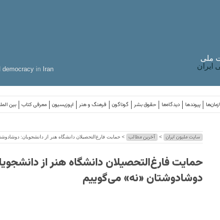
 ملی
ایران
d
democracy
in
Iran
مان‌ها
پیوندها
دیدگاه‌ها
حقوق بشر
گوناگون
فرهنگ و هنر
اپوزیسیون
معرفی کتاب
بین المل
سایت ملیون ایران
آخرین مطالب
>
> حمایت فارغ‌التحصیلان دانشگاه هنر از دانشجویان: دوشادوشت
حمایت فارغ‌التحصیلان دانشگاه هنر از دانشجویا
دوشادوشتان «نه» می‌گوییم