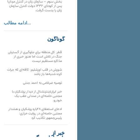
بخش سوم – سازمان زنان در کنترل مردان!
پس از کودتای ۱۳۳۲ دولت کنترل سازمان
زنان را بدست گرفت.
ادامه مطالب...
گوناگون
قطر: کل منطقه برای جلوگیری از گسترش
جنگ در تلاش است اما هنوز خبری از
مذاکره مستقیم نیست
شورش در قلب اورشلیم؛ کافه‌ای که جرات
کرده شنبه‌ها باز باشد
توصیه ضرغامی به احمد جنتی
خبر ایران‌اینترنشنال از دیدار پزشکیان با
مجتبی خامنه‌ای در صندلی عقب یک
خودرو
ادعای استعفای ۲۸باره پزشکیان و هشدار
مجتبی خامنه‌ای در روایت خرازی؛
رئیس‌جمهور تکذیب کرد
خبر از
تارنماهای دیگر