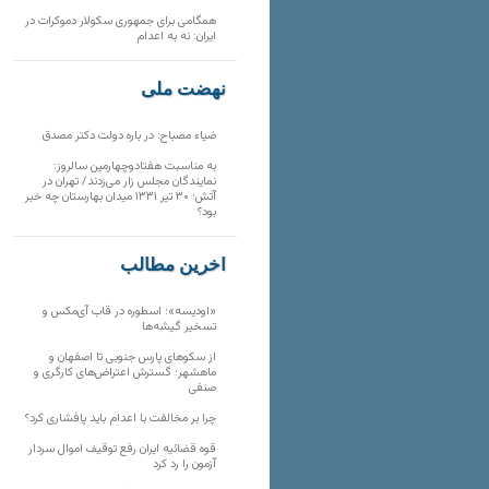
همگامی برای جمهوری سکولار دموکرات در
ایران: نه به اعدام
نهضت ملی
ضیاء مصباح: در باره دولت دکتر مصدق
به مناسبت هفتادوچهارمین سالروز:
نمایندگان مجلس زار می‌زدند/ تهران در
آتش؛ ۳۰ تیر ۱۳۳۱ میدان بهارستان چه خبر
بود؟
آخرین مطالب
«اودیسه»؛ اسطوره در قاب آی‌مکس و
تسخیر گیشه‌ها
از سکوهای پارس جنوبی تا اصفهان و
ماهشهر؛ گسترش اعتراض‌های کارگری و
صنفی
چرا بر مخالفت با اعدام باید پافشاری کرد؟
قوه قضائیه ایران رفع توقیف اموال سردار
آزمون را رد کرد