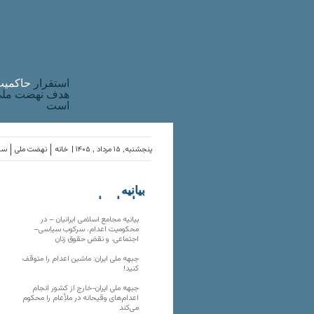
استقرار
حاکميت
هدف نهضت ملی 
است
پنجشنبه, ۱۵ مرداد , ۱۴۰۵ |
خانه
نهضت ملی
ساز
بیانیه
سازمان‌های
ملی
بیانیه مجامع اسلامی ایرانیان – در
محکومیت اعدام، سرکوب سیاسی–
اجتماعی، و نقض حقوق زنان
جبهه ملی ایران: ماشین اعدام را متوقف
کنید!
جبهه ملی ایران-خارج از کشور انجام
اعدام‌های وقیحانه در ملأِعام را محکوم
می‌کند