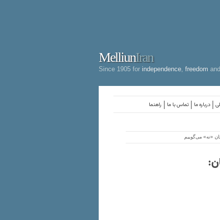
Melliun
Iran
Since 1905 for
independence
,
freedom
an
لی
درباره ما
تماس با ما
راهنما
ان «نه» می‌گوییم
ن: