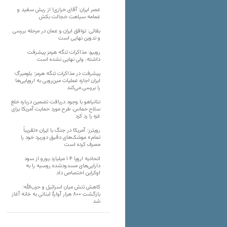
عصر ایران: آقای خرازی! از ریش سفید و
عمامه سیاهت خجالت بکش
بقائی: توافق ایران و عمان در مرحله بررسی
و تدوین نهایی است
روبیو: مذاکرات تنگه هرمز پیشرفت
داشته، ولی نهایی نشده است
پیشرفت در مذاکرات تنگه هرمز؛ بلومبرگ:
ایران اجازه عملیات مین‌روبی به اروپایی‌ها
را بررسی می‌کند
نتانیاهو با وجود دریافت تضمین درباره خلع
سلاح حماس، طرح مورد حمایت آمریکا برای
غزه را رد کرد
رویترز: آمریکا در جنگ با ایران «تقریباً
تمام» موشک‌های دقیق دوربرد خود را
مصرف کرده است
اتحادیه اروپا ۱.۴ میلیارد یورو از سود
دارایی‌های مسدودشده روسیه را به
اوکراین ‏اختصاص داد
کاهش تنش میان اسرائیل و حزب‌الله؛
بازگشت ۸۰۰ هزار آوارۀ لبنانی به خانه‌ آغاز
شد