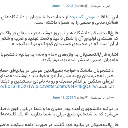
June 14, 2023
— ايران اينترنشنال (@IranIntl)
این اتفاقات
موجی گسترده‌
از حمایت دانشجویان از دانشگاه‌های 
فعالان مدنی و صنفی را به همراه داشته است.
فارغ‌التحصیلان دانشگاه هنر نیز روز دوشنبه در بیانیه‌ای در واکن
که هسته‌ی اولیه‌ی آن را شکل دادید و تحت تهدید و ضرب و شتم
از آن است که در مخیله‌ی مستبدان کوچک و بزرگ بگنجد.»
اشاره فارغ‌التحصیلان به واژه‌های «ما» و «نه» به بیانیه دانشجو
ماموران امنیتی منتشر شده بود، برمی‌گردد.
دانشجویان دانشگاه خواجه نصیرالدین طوسی در بیانیه‌ای حمای
هنر را «هنرمندان پهنه مبارزه آزادی» خواندند و نوشتند: «ص
لرزه‌ای سنگین بر اندام ضعیف و رو به نابودی مستبدین و دیکتات
انداخت.»
pic.twitter.com/9NP48gQa1w
t.co/EcEaHIQXHW
June 19, 2023
— ايران اينترنشنال (@IranIntl)
در بیانیه دانشجویان آمده بود: «میان ما و شما دریایی خون فاصل
می‌شود که ما شده‌ایم، هیچ حرفی با شما نداریم، الا یک کلمه:نه!»
فارغ‌التحصیلان در بیانیه خود گفتند در صورت ادامه سرکوب حاضرند