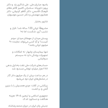
یادبود مبارزان ملی، علی شاکری زند و دکتر
پرویز داورپناه: سخنرانی کامبیز قائم مقام،
فرهنگ قاسمی، دکتر کاظم کردوانی، دکتر
همایون مهمنش و دکتر حسین موسویان
شاپور بختیار
مشروطۀ ایرانی 120 ساله شد/ فراز و
نشیب آری، شکست اما نه!
پرسش میدان از مهمانان میدان: مردم
کیست؟ و آیا کسی می‌تواند نماینده ۹۰
میلیون ایرانی باشد؟
تنها بیمارستان چابهار؛ نه امکانات و
تجهیزات پزشکی دارد نه سیستم
سرمایشی
حساب‌های شرکت ملی نفت به‌دلیل بدهی
۲۸۷ هزار میلیارد تومانی مسدود شد
در هر ساعت بیش از یک میلیون دلار گاز
در مشعل‌های ایران دود می‌شود
زن‌کشی در کلات؛ مردی همسرش را با بنزین
آتش زد و کشت
جمهوری اسلامی و اربعین ۱۴۰۵؛ هزینه
هنگفت و دستاورد اندک
جنبش زنان ایران در دوران محمدرضاشاه،