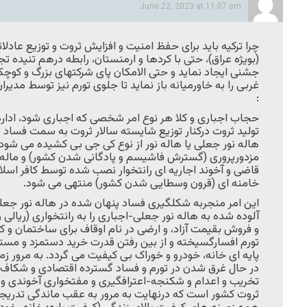
June 22, 2023 at 11:07 am
چرا ترکیه باید برای حفظ امنیت و افزایش ثروت و توزیع عادلا
(بویژه عراق)، حتی با کردها و ارمنستان، رابطه درهم تنیده ت
جشنی ایجاد نماید و حتی الامکان پای شرکتهای بزرگ و کوچک
غربی را به خاورمیانه باز نماید تا جلوی تورم نیز توسط مدیر
:
حجاب اجباری و کلا هر نوع امر شخصی که اجباری شود، ادار
تولید ثروت درکنار توزیع شایسته سالار ثروت به سمت فساد پن
هاله نور جعلی یا هاله نور از نوع کی جی بی کشیده می شود 
مزدورپروری (گسترش فاشیسم و پادگانی شدن کشور) و ماله-
قاضی و آخوند اجاریه ای رانتخوار نصب شده توسط کافر اسل
خامنه ای (قرون وسطایی شدن کشور) منتهی می شود.
این امر منجربه شکلگیری فساد پنهان شده در هاله نور جعل
آلوده شده به هاله نور جعلی-اجباری را به رانتخواری (ریالی و
و فروش بقیمت آزاد، و ارضی در نام اوقاف برای ساختمان و 
پایه ای خانه، خودرو و خوراک بی کیفیت می گردد. به مرور ز
در حال غرق شدن در تورم و فساد گسترده اقتصادی و شکاف
تخریب و اعدام و شکنجه-اعترافگیری و مفتخواری آخوندی و ا
ثروت کشور است که درنهایت به مرور به عقب ماندگی تدریجی