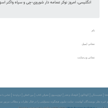
انگلیسی، امروز نوکر عمامه دار شوروی-چی و سپاه واگنر اسه
‌ها
همبستگی
گوناگون
فرهنگ و هنر
اپوزیسیون
معرفی کتاب
بین المللی
درباره ما
تماس با ما
 و غیره نظر نویسندگان آنهاست. سایت ملیون هیچگونه مسؤلیتی را در قبال نظرات و مطالب مزبور نمی
All rights reser |