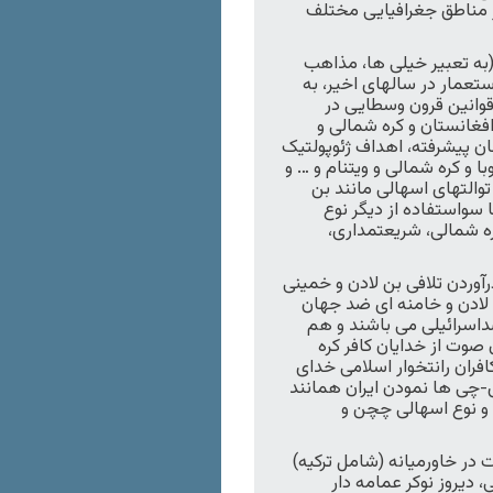
ر مناطق جغرافیایی مختلف
(به تعبیر خیلی ها، مذاهب
عمار در سالهای اخیر، به
قوانین قرون وسطایی در
افغانستان و کره شمالی و
ان پیشرفته، اهداف ژئوپولتیک
ا و کره شمالی و ویتنام و … و
توالتهای اسهالی مانند بن
 سواستفاده از دیگر نوع
ره شمالی، شریعتمداری،
رآوردن تلافی بن لادن و خمینی
لادن و خامنه ای ضد جهان
داسرائیلی می باشند و هم
وت از خدایان کافر کره
فران رانتخوار اسلامی خدای
-چی ها نمودن ایران همانند
… و نوع اسهالی چچن و
در خاورمیانه (شامل ترکیه)
، دیروز نوکر عمامه دار