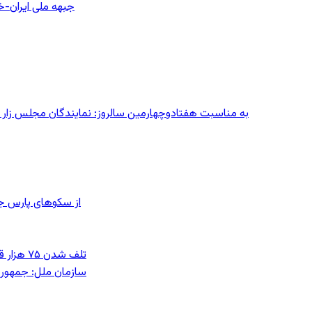
جبهه ملی ایران-خا
به مناسبت هفتادوچهارمین سالروز: نمایندگان مجلس زار می‌زدند/ تهران در آتش؛ ۳۰ تیر
از سکوهای پارس ج
تلف شدن ۷۵ هزار قطعه ماهی در رودخانه مسقان شیراز بر اثر ورود شورابه فوق‌اشباع
سازمان ملل: جمهوری