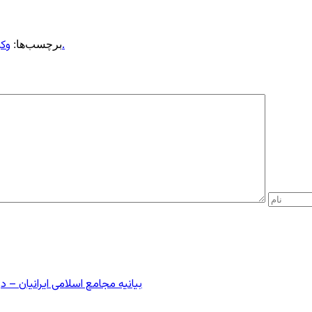
وکیل توماج صالحی، جزییاتی از دومین جلسه دادگاه او را منتشر کرده است.
برچسب‌ها:
بیانیه مجامع اسلامی ایرانیان 