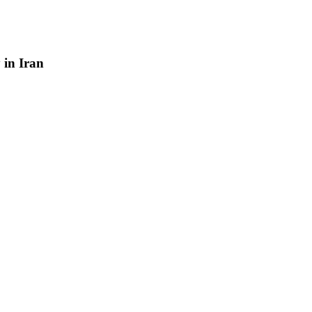
y
in
Iran