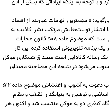
و با توجه به اینکه ایراداتی که پیش از این
وید: « مهمترین اتهامات عبارتند از افساد
که موکل با انتشار توییت‌هایش مرتکب نشر اکاذیب به
شکل گسترده و در نهایت موجب افساد فی‌الارض شده است؛ اتهام دیگر همکاری با دولت متخاصم است که موضوع ماده ۵۰۸ قانون مجازات
 برنامه تلویزیونی استفاده کرده این کار
 یک رسانه کانادایی است مصداق همکاری موکل
 محسوب می‌شود در نتیجه این مصاحبه مصداق
اتهام دیگر توماج صالحی این است که با دعوت مردم به بیان خواسته‌ها و مطالبات خودشان، مرتکب دعوت به آشوب و اغتشاش موضوع ماده ۵۱۲
لامی و توهین به بنیانگذار انقلاب و مقام
گاه کیفری دو به موکل منتسب شد و اکنون هر