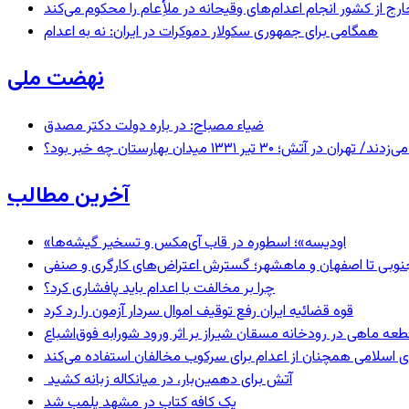
رج از کشور انجام اعدام‌های وقیحانه در ملأِعام را محکوم می‌کند
همگامی برای جمهوری سکولار دموکرات در ایران: نه به اعدام
نهضت ملی
ضیاء مصباح: در باره دولت دکتر مصدق
 ۱۳۳۱ میدان بهارستان چه خبر بود؟
آخرین مطالب
«اودیسه»؛ اسطوره در قاب آی‌مکس و تسخیر گیشه‌ها
نوبی تا اصفهان و ماهشهر؛ گسترش اعتراض‌های کارگری و صنفی
چرا بر مخالفت با اعدام باید پافشاری کرد؟
قوه قضائیه ایران رفع توقیف اموال سردار آزمون را رد کرد
 اسلامی همچنان از اعدام برای سرکوب مخالفان استفاده می‌کند
آتش برای دهمین‌بار، در میانکاله زبانه کشید
یک کافه کتاب در مشهد پلمب شد