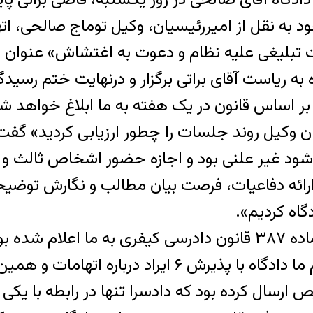
به نقل از امیررئیسیان، وکیل توماج صالحی، اتهام
 تبلیغی علیه نظام و دعوت به اغتشاش» عنوان ک
به ریاست آقای براتی برگزار و درنهایت ختم رسید
بر اساس قانون در یک هفته به ما ابلاغ خواهد ش
ن وکیل روند جلسات را چطور ارزیابی کردید» گفت
شود غیر علنی بود و اجازه حضور اشخاص ثالث و خ
 ارائه دفاعیات، فرصت بیان مطالب و نگارش توضیحا
اه کردیم».
او ادامه می‌دهد: «پیش از این در راستای اجرای ماده ۳۸۷ قانون دادر
دادسرا و نقایص پرونده اعلام کنیم و پس از اعلام ما دادگ
رسال کرده بود که دادسرا تنها در رابطه با یکی از 