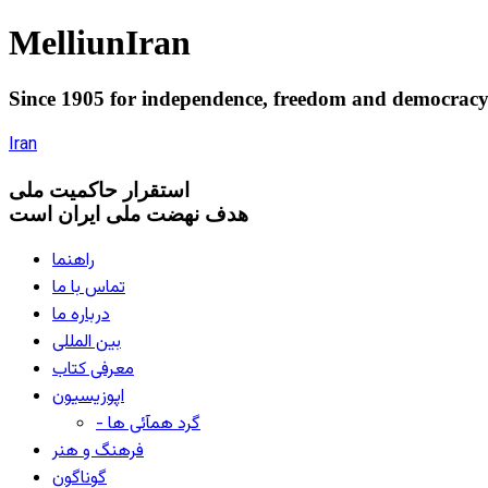
Melliun
Iran
Since 1905 for
independence
,
freedom
and
democrac
Iran
استقرار
حاکميت ملی
هدف نهضت ملی ایران است
راهنما
تماس با ما
درباره ما
بین المللی
معرفی کتاب
اپوزیسیون
- گرد همآئی ها
فرهنگ و هنر
گوناگون