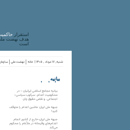
استقرار
حاکميت
هدف نهضت ملی 
است
شنبه, ۱۷ مرداد , ۱۴۰۵ |
خانه
نهضت ملی
سازمان‌
بیانیه
سازمان‌های
ملی
بیانیه مجامع اسلامی ایرانیان – در
محکومیت اعدام، سرکوب سیاسی–
اجتماعی، و نقض حقوق زنان
جبهه ملی ایران: ماشین اعدام را متوقف
کنید!
جبهه ملی ایران-خارج از کشور انجام
اعدام‌های وقیحانه در ملأِعام را محکوم
می‌کند