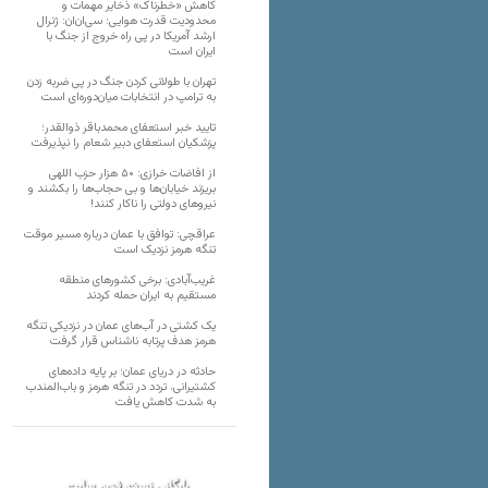
کاهش «خطرناک» ذخایر مهمات و
محدودیت قدرت هوایی؛ سی‌ان‌ان: ژنرال
ارشد آمریکا در پی راه خروج از جنگ با
ایران است
تهران با طولانی کردن جنگ در پی ضربه زدن
به ترامپ در انتخابات میان‌دوره‌ای است
تایید خبر استعفای محمدباقر ذوالقدر؛
پزشکیان استعفای دبیر شعام را نپذیرفت
از افاضات خرازی: ۵۰ هزار حزب اللهی
بریزند خیابان‌ها و بی حجاب‌ها را بکشند و
نیرو‌های دولتی را ناکار کنند!
عراقچی: توافق با عمان درباره مسیر موقت
تنگه هرمز نزدیک است
غریب‌آبادی: برخی کشورهای منطقه
مستقیم به ایران حمله کردند
یک کشتی در آب‌های عمان در نزدیکی تنگه
هرمز هدف پرتابه ناشناس قرار گرفت
حادثه در دریای عمان؛ بر پایه داده‌های
کشتیرانی، تردد در تنگه هرمز و باب‌المندب
به شدت کاهش یافت
بایگانی نسخه قدیم سایت