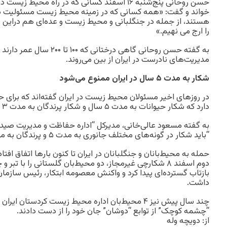
حسن روحانی پنج‌شنبه ۱۶ اسفند کسانی که در راه محیط
خواند و گفت: «همه کسانی که در زمینه محیط زیست مسئولیت دارن
هستند، از جمله در جنگلبانی و محیط زیست و عده‌ای هم دراین 
را ارج می نهیم.»
به گفته حسن روحانی گاهی درختانی 
مدیریت‌های نادرست در ایران از بین می‌روند.
شکار به مدت ۵ سال در ایران ممنوع می‌شود
در روزهای اخیر مسئولان محیط زیست در ایران گفته‌اند که بر
دارد که شکار حیوانات به مدت ۵ سال و شکار پرندگان به مدت ۳ سال ممنوع شود.
به گفته مسعود عالی‌خانی، مدیرکل “اداره حفاظت و مدیریت صید 
“باید شکار در گونه‌های مختلف جانوری به مدت ۵ و پرندگان به مدت ۳ سال متوقف شود.”
حمله به محیط‌بانان و جنگلبانان در ایران تا کنون بارها اتفاق افتا
دوم اسفند ۸ شکارچی غیرمجاز، دو محیط‌بان گلستانی را با تبر
بازتاب گسترده‌ای پیدا کرد و واکنش معصومه ابتکار، رئیس سازمان
داشت.
چند سال پیش نیز ۴ محیط‌بان اداره محیط زیست کردستا
“چشمه کوچک” از توابع “دوشان” جان خود را از دست دادند.
از: دويچه وله