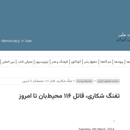
 ملی
ایران
d
democracy
in
Iran
ها
پیوندها
دیدگاه‌ها
حقوق بشر
گوناگون
فرهنگ و هنر
اپوزیسیون
معرفی کتاب
بین المللی
سایت ملیون ایران
محیط زیست
>
> تفنگ شکاری، قاتل ۱۱۶ محیط‌بان تا امروز
تفنگ شکاری، قاتل ۱۱۶ محیط‌بان تا امروز
-
Saturday, 8th March, 2014