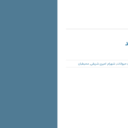
د
 حیوانات
شهرام امیری شریفی
محیطبان
,
,