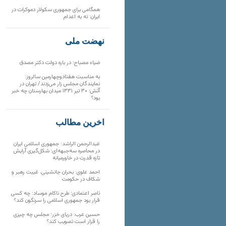
همگامی برای جمهوری سکولار دموکرات در
ایران: نه به اعدام
نهضت ملی
ضیاء مصباح: در باره دولت دکتر مصدق
به مناسبت هفتادوچهارمین سالروز:
نمایندگان مجلس زار می‌زدند/ تهران در
آتش؛ ۳۰ تیر ۱۳۳۱ میدان بهارستان چه خبر
بود؟
آخرین مطالب
عبدالرحمن الراشد: جمهوری اسلامی ایران
در محاصره سه‌جبهه‌ای؛ شکل‌گیری آرایش
تازه قدرت در خاورمیانه
احمد علوی: بحران جانشینی، غیبت رهبر و
شکاف در حکومت
ناصر اعتمادی: طرح ناکام موساد: چه کسی
قرار بود جمهوری اسلامی را سرنگون کند؟
حسین عرب: دریای خزر؛ مجلس چه چیزی
را قرار است تصویب کند؟