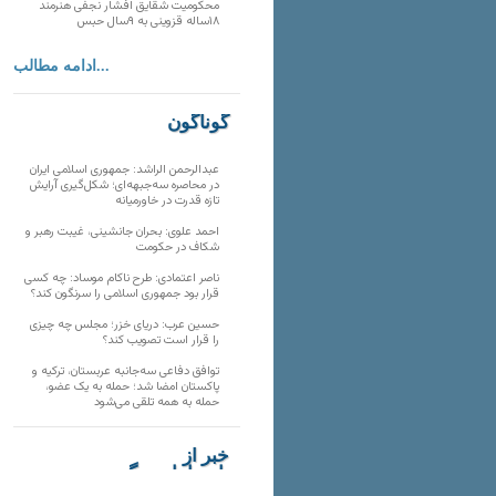
محکومیت شقایق افشار نجفی هنرمند
۱۸ساله قزوینی به ۹سال حبس
ادامه مطالب...
گوناگون
عبدالرحمن الراشد: جمهوری اسلامی ایران
در محاصره سه‌جبهه‌ای؛ شکل‌گیری آرایش
تازه قدرت در خاورمیانه
احمد علوی: بحران جانشینی، غیبت رهبر و
شکاف در حکومت
ناصر اعتمادی: طرح ناکام موساد: چه کسی
قرار بود جمهوری اسلامی را سرنگون کند؟
حسین عرب: دریای خزر؛ مجلس چه چیزی
را قرار است تصویب کند؟
توافق دفاعی سه‌جانبه عربستان، ترکیه و
پاکستان امضا شد؛ حمله به یک عضو،
حمله به همه تلقی می‌شود
خبر از
تارنماهای دیگر