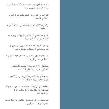
لایحه صلح ترکیه چیست و آیا به درگیری با
پ‌ک‌ک پایان خواهد داد؟
دو زندانی در زندان های اردبیل و دزفول
اعدام شدند
رگبار پراکنده در نیمه شمالی استان تهران
تا شنبه
قدرت‌مندترین تلسکوپ خورشیدی جهان
چه چیزی را آشکار کرد؟
زندان لاکان رشت؛ حمزه درویش پس از
ضرب‌وشتم به بهداری منتقل شد
چاقوی اصیل زنجان زیر فشار فولاد گران و
اجناس تقلبی ارزان
مشهد؛ ۲۰ برابر شدن پلمب واحدهای
صنفی نسبت به سال گذشته
باد و گردوخاک در بخش‌هایی از کشور/
دریای مازندران مواج است
متا به اتهام ایجاد «مزاحمت عمومی» برای
کودکان به پرداخت ۵۶۷ میلیون دلار
محکوم شد
در هفته‌ای که گذشت؛ نگاهی به گزارشات
محیط زیستی در ایران