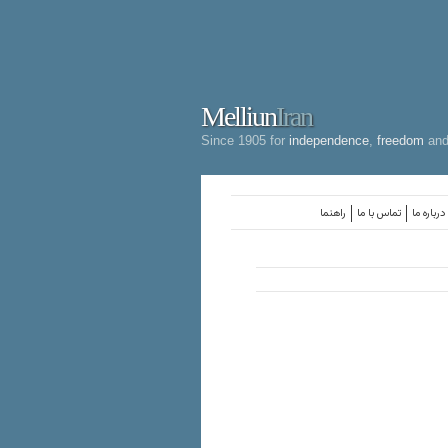
Melliun
Iran
Since 1905 for
independence
,
freedom
an
درباره ما
تماس با ما
راهنما