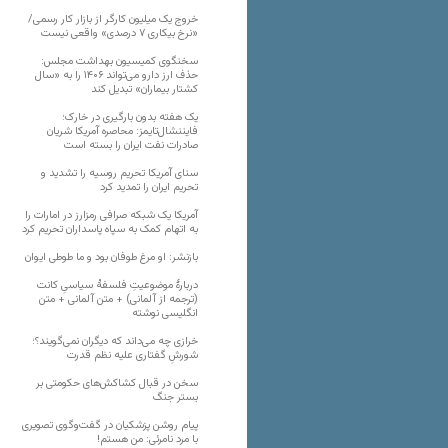
خروج یک میلیون کارگر از بازار کار رسمی/
«نرخ بیکاری ۷ درصدی» واقعی نیست
سخنگوی کمیسیون بهداشت مجلس:
حذف ارز دارو می‌تواند ۱۴۰۶ را به «سال
کشتار بیماران» تبدیل کند
یک هفته بدون بارگیری در خارک؛
فایننشال‌تایمز: محاصره آمریکا شریان
صادرات نفت ایران را بسته است
سنای آمریکا تحریم روسیه را تشدید و
تحریم ایران را تمدید کرد
آمریکا یک شبکه صرافی رمزارز در امارات را
به اتهام کمک به سپاه پاسداران تحریم کرد
بازنشر: او مرغ طوفان بود و ما طوطی ایوان
دربارهٔ موضوعیتِ فلسفهٔ سیاسیِ کانت
(ترجمه از آلمانی) + متن آلمانی + متن
انگلیسی نوشته
خرازی چه می‌داند که دیگران نمی‌گویند؟؛
شورشِ گفتاری علیه نظم قدرت
سخن در قبال کشاکش‌های حکومتی بر
بستر جنگ
پیام روشن پزشکیان در گفت‌و‌گوی تصویری
با مرد نامرئی: من هستم!