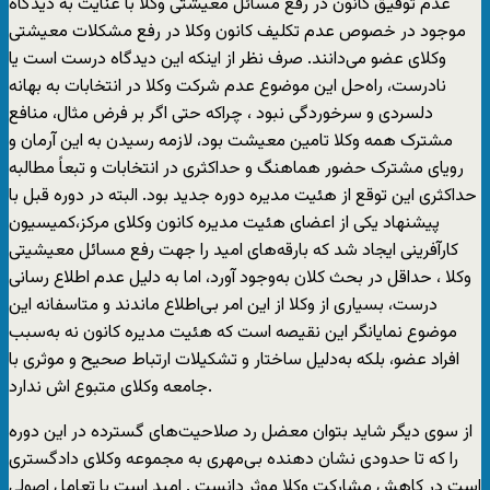
عدم توفیق کانون در رفع مسائل معیشتی وکلا با عنایت به دیدگاه
موجود در خصوص عدم تکلیف کانون وکلا در رفع مشکلات معیشتی
وکلای عضو می‌دانند. صرف نظر از اینکه این دیدگاه درست است یا
نادرست، راه‌حل این موضوع عدم شرکت وکلا در انتخابات به بهانه
دلسردی و سرخوردگی نبود ، چراکه حتی اگر بر فرض مثال، منافع
مشترک همه وکلا تامین معیشت بود، لازمه رسیدن به این آرمان و
رویای مشترک حضور هماهنگ و حداکثری در انتخابات و تبعاً مطالبه
حداکثری این توقع از هئیت مدیره دوره جدید بود. البته در دوره قبل با
پیشنهاد یکی از اعضای هئیت مدیره کانون وکلای مرکز،کمیسیون
کارآفرینی ایجاد شد که بارقه‌های امید را جهت رفع مسائل معیشیتی
وکلا ، حداقل در بحث کلان به‌وجود آورد، اما به دلیل عدم اطلاع رسانی
درست، بسیاری از وکلا از این امر بی‌اطلاع ماندند و متاسفانه این
موضوع نمایانگر این نقیصه است که هئیت مدیره کانون نه به‌سبب
افراد عضو، بلکه به‌دلیل ساختار و تشکیلات ارتباط صحیح و موثری با
جامعه وکلای متبوع اش ندارد.
از سوی دیگر شاید بتوان معضل رد صلاحیت‌های گسترده در این دوره
را که تا حدودی نشان دهنده بی‌مهری به مجموعه وکلای دادگستری
است در کاهش مشارکت وکلا موثر دانست . امید است با تعامل اصولی