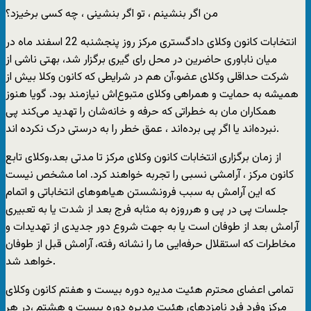
من اگر بنشینم ، تو اگر بنشینی ، چه کسی برخیزد؟
انتخابات کانون وکلای دادگستری مرکز روز پنجشنبه 22 اسفند ماه در
میان ناباوری حاضرین در محل رای گیری برگزار شد، بهتی ناشی از
شرکت حداقلی وکلای عضو،آن هم در شرایطی که کانون وکلا بیش از
همیشه به حمایت و همراهی وکلای متبوع‌اش نیازمند بود. گویا هنوز
همکاران مان به خطراتی که حرفه و خانه‌شان را تهدید می‌کند پی
نبرده‌اند یا اگر پی برده‌اند ، عمق خطر را به درستی درک نکرده اند.
از زمان برگزاری انتخابات کانون وکلای مرکز تا مدتی بعد،وکلای تابع
کانون مرکز ، آرامشی نسبی را تجربه خواهند کرد. اما مشخص نیست
که این آرامش به سبب فرونشستن هیاهوهای انتخاباتی و اتمام
جلسات پی در پی و هرروزه به مثابه فرج بعد از شدت یا به تعبیری
آرامش بعد از طوفان است یا به جهت شروع دور جدیدی از تهدیدات و
مخاطرات که استقلال حرفه‌ایی ما را نشانه رفته، آرامش قبل از طوفان
خواهد شد.
تمامی اعضای محترم هئیت مدیره دوره بیست و هفتم کانون وکلای
مرکز وفرد فرد نامزدهای هئیت مدیره دوره بیست و هشتم ،در هر