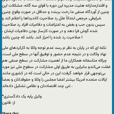
و اقتدارمدارانه هئیت مدیره این دوره با قوای سه گانه، مشکلات این
چنین از آوردگاه صنفی ما رخت بربندد و حداقل در صورت وقوع چنین
شرایطی، مرجعی ابتدائاً علل رد صلاحیت کاندیداها را اعلام کند و
سپس بدون حب و بغض به اعتراضات و دفاعیات افراد رد صلاحیت
شده گوش فرا دهد و در صورت کارساز بودن دفاعیات ایشان ،
صلاحیت رد شده را احراز کند. باشد که چنین باشد !
نکته ای که در پایان به نظر م‌ رسد عدم توجه وکلا به کارکردهای ملی
نهاد وکالت و در نتیجه عدم حضور و توفیق آنها در سطح ملی است،
چراکه متاسفانه همکاران ما از اهمیت مشارکت در سطح صنفی هم
غفلت می‌کندو بنابراین به طریق اولی مشارکت در سطوح ملی نیز مورد
بی‌توجهی قرار خواهد گرفت؛ این در حالی است که در کشوری مانند
ایالات متحده امریکا بیشتر اعضا مجلس را وکلا و حقوقدانان و بعضاً
تنی چند اقتصاددان و نظامی تشکیل داده‌اند .
*وکیل پایه یک دادگستری
از: قانون
Share this: