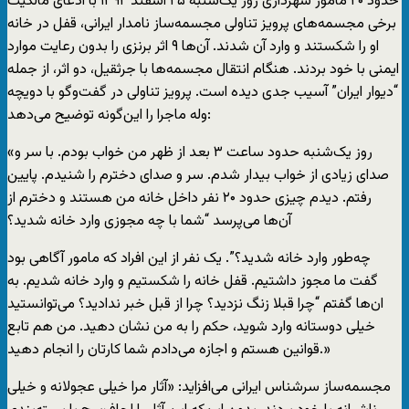
حدود ۲۰ مامور شهرداری روز یک‌شنبه ۲۵ اسفند ۱۳۹۲ با ادعای مالکیت
برخی مجسمه‌های پرویز تناولی مجسمه‌ساز نامدار ایرانی، قفل در خانه
او را شکستند و وارد آن شدند. آن‌ها ۹ اثر برنزی را بدون رعایت موارد
ایمنی با خود بردند. هنگام انتقال مجسمه‌ها با جرثقیل، دو اثر، از جمله
“دیوار ایران” آسیب جدی دیده است. پرویز تناولی در گفت‌وگو با دویچه
وله ماجرا را این‌گونه توضیح می‌دهد:
«روز یک‌شنبه حدود ساعت ۳ بعد از ظهر من خواب بودم. با سر و
صدای زیادی از خواب بیدار شدم. سر و صدای دخترم را شنیدم. پایین
رفتم. دیدم چیزی حدود ۲۰ نفر داخل خانه من هستند و دخترم از
آن‌ها می‌پرسد “شما با چه مجوزی وارد خانه شدید؟
چه‌طور وارد خانه شدید؟”. یک نفر از این افراد که مامور آگاهی بود
گفت ما مجوز داشتیم. قفل خانه را شکستیم و وارد خانه شدیم. به
ان‌ها گفتم “چرا قبلا زنگ نزدید؟ چرا از قبل خبر ندادید؟ می‌توانستید
خیلی دوستانه وارد شوید، حکم را به من نشان دهید. من هم تابع
قوانین هستم و اجازه می‌دادم شما کارتان را انجام دهید.»
مجسمه‌ساز سرشناس ایرانی می‌افزاید: «آثار مرا خیلی عجولانه و خیلی