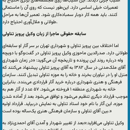
آسیب جزئی دیدند. این آسیب‌ها روی مجسمه‌های برنزی احتیاج به
تعمیرات خیلی اساسی دارد. این‌طور نیست که روی آن را ماستمالی
کنند. باید همه کار دوبار سمباده‌کاری شود. تعمیر آن‌ها به مراحل
طولانی و ملال‌آوری احتیاج دارد.
سابقه حقوقی ماجرا از زبان وکیل پرویز تناولی
اما اختلاف بین پرویز تناولی و شهرداری تهران بر سر آثار او سابقه‌ای
طولانی دارد. صدرالدین ماحوزی وکیل پرویز تناولی در گفت‌وگو با دویچه
وله درباره روند این پرونده و تاریخچه آن می‌گوید: «در زمان شهرداری
آقای ملک‌مدنی در سال ۱۳۸۲ به آقای پرویز تناولی پیشنهاد می‌کنند که
منزل او را در نیاوران بخرند و خانه را به موزه تناولی تبدیل کنند. سازمان
فرهنگی و هنری شهرداری درباره خرید آثار قراردادی می‌بندد. بنابراین
خانه به شهرداری منطقه ۱ فروخته می‌شود. ۵۷ عدد از آثار هم به
موجب قرارداد دیگری تنظیم می‌شود و توافق می‌شود بعد از آماده شدن
موزه، این آثار با نام خود استاد تناولی به نمایش دربیاید. قرارداد اولیه
بین آقای تناولی و سازمان فرهنگی هنری یک‌ساله بوده است.»
وکیل تناولی می‌افزاید:«بعد از تغییر شهردار و آمدن آقای احمدی‌نژاد به