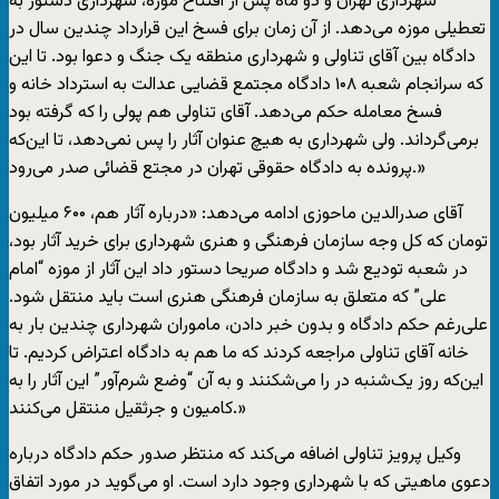
شهرداری تهران و دو ماه پس از افتتاح موزه، شهرداری دستور به
تعطیلی موزه می‌دهد. از آن زمان برای فسخ این قرارداد چندین سال در
دادگاه بین آقای تناولی و شهرداری منطقه یک جنگ و دعوا بود. تا این
که سرانجام شعبه ۱۰۸ دادگاه مجتمع قضایی عدالت به استرداد خانه و
فسخ معامله حکم می‌دهد. آقای تناولی هم پولی را که گرفته بود
برمی‌گرداند. ولی شهرداری به هیچ عنوان آثار را پس نمی‌دهد، تا این‌که
پرونده به دادگاه حقوقی تهران در مجتع قضائی صدر می‌رود.»
آقای صدرالدین ماحوزی ادامه می‌دهد: «درباره آثار هم، ۶۰۰ میلیون
تومان که کل وجه سازمان فرهنگی و هنری شهرداری برای خرید آثار بود،
در شعبه تودیع شد و دادگاه صریحا دستور داد این آثار از موزه “امام
علی” که متعلق به سازمان فرهنگی هنری است باید منتقل شود.
علی‌رغم حکم دادگاه و بدون خبر دادن، ماموران شهرداری چندین بار به
خانه آقای تناولی مراجعه کردند که ما هم به دادگاه اعتراض کردیم. تا
این‌که روز یک‌شنبه در را می‌شکنند و به آن “وضع شرم‌آور” این آثار را به
کامیون و جرثقیل منتقل می‌کنند.»
وکیل پرویز تناولی اضافه می‌کند که منتظر صدور حکم دادگاه درباره
دعوی ماهیتی که با شهرداری وجود دارد است. او می‌گوید در مورد اتفاق