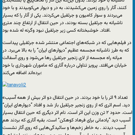
ناشیانه با خود بردند. بدون این‌که این آثار را لحاف‌پیچ یا بسته‌بندی
کنند، آثار را روی زمین می‌کشیدند، به در و دیوار می‌کوبیدند و با خود
می‌بردند و سوار کامیون و جرثقیل می‌کردند. یکی از آثار را که بسیار
ناشیانه به جرثقیل بسته بودند، در حین انتقال از ارتفاع چند متری
افتاد. خوشبختانه کسی زیر جرثقیل نبود وگرنه له شده بود.
در فیلم‌هایی که در شبکه‌های اجتماعی منتشر شده جرثقیلی پیداست
که به طرز ناشیانه مجسمه‌ عظیم “دیوارهای ایران” را به بالا می‌برد. در
میانه راه مجسمه از لای زنجیر جرثقیل رها می‌شود و روی آسفالت
خیابان می‌افتد. پرویز تناولی درباره آثاری که ماموران شهرداری با خود
برده‌اند اضافه می‌کند:
«تعداد ۹ اثر را با خود بردند. در حین انتقال دو اثر بیش از همه آسیب
دید. اسم اثری که از روی زنجیر جرثقیل باز شد و افتاد “دیوارهای ایران”
است. حدود ۲ تن وزن این اثر است. نام اثر دیگری که حین انتقال بسیار
آسیب دید “یادمانی برای فرهاد کوهکن” است. بقیه آثاری که بردند هم
آسیب دیدند . به خاطر زخم‌ها و سائیدگی‌هایی که روی آثار نشست