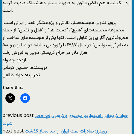
روز یک‌شنبه هم نقض قانون به صورت بسیار دهشتناک صورت گرفته
است.
پرویز تناولی مجسمه‌ساز، نقاش و پژوهشگر نامدار ایرانی است.
مجموعه مجسمه‌های “هیچ”، “دست ها” و “قفل و قفس” از جمله
معروف‌ترین آثار پرویز تناولی است. تنها یکی از مجسمه‌های ساخت او
به نام “پرسپولیس” در سال ۱۳۸۷ با رکورد بی سابقه دو میلیون و ۵۰۰
هزار دلار در حراج کریستی دوبی به فروش رفت.
از: دويچه وله
نویسنده: حسین کرمانی
تحریریه: جواد طالعی
Share this:
previous post
جواد لاریجانی: امیدواریم موسوی و کروبی رفع حصر
شوند
next post
رویترز: صادرات نفت ایران از حد مجاز گذشت