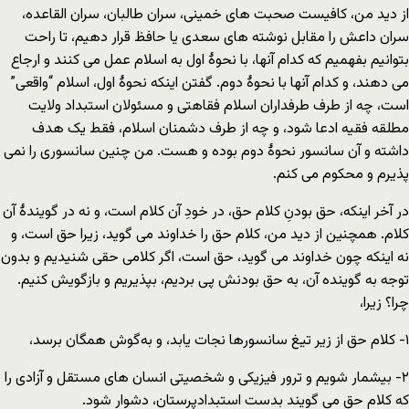
از دید من، کافیست صحبت های خمینی، سران طالبان، سران القاعده،
سران داعش را مقابل نوشته های سعدی یا حافظ قرار دهیم‌، تا راحت
بتوانیم بفهمیم که کدام آنها، با نحوۀ اول به اسلام عمل می کنند و ارجاع
می دهند، و کدام‌ آنها با نحوۀ دوم. گفتن اینکه نحوۀ اول، اسلام “واقعی”
است، چه از طرف طرفداران اسلام فقاهتی و‌ مسئولان استبداد ولایت
مطلقه فقیه ادعا شود، و چه از طرف دشمنان اسلام، فقط یک هدف
داشته و آن سانسور نحوۀ دوم بوده و هست. من چنین سانسوری را نمی
پذیرم و محکوم می کنم.
در آخر اینکه، حق بودنِ کلام حق، در خودِ آن کلام است، و نه در گویندۀ آن
کلام. همچنین از دید من، کلام‌ حق را خداوند می گوید، زیرا حق است، و
نه اینکه چون خداوند می گوید، حق است، اگر کلامی حقی شنیدیم و بدون
توجه به گوینده آن، به حق بودنش پی بردیم، بپذیریم و بازگویش کنیم.
چرا؟ زیرا،
۱- کلام حق از زیر تیغ سانسورها نجات یابد، و به‌گوش همگان برسد،
۲- بیشمار شویم و ترور فیزیکی و شخصیتی انسان های مستقل و آزادی را
که کلام‌ حق می گویند بدست استبدادپرستان، دشوار شود.