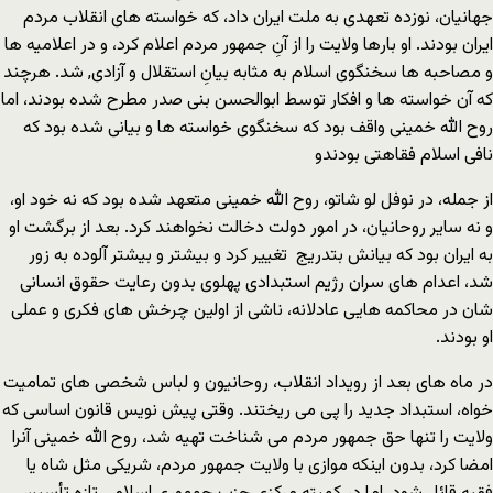
جهانیان، نوزده تعهدی به ملت ایران داد، که خواسته های انقلاب مردم
ایران بودند. او بارها ولایت را از آنِ جمهور مردم اعلام کرد، و در اعلامیه ها
و مصاحبه ها سخنگوی اسلام به مثابه بیانِ استقلال و آزادی, شد. هرچند
که آن خواسته ها و افکار توسط ابوالحسن بنی صدر مطرح شده بودند، اما
روح الله خمینی واقف بود که سخنگوی خواسته ها و بیانی شده بود که
نافی اسلام فقاهتی بودندو
از جمله، در نوفل لو شاتو، روح الله خمینی متعهد شده بود که نه خود او،
و نه سایر روحانیان، در امور دولت دخالت نخواهند کرد. بعد از برگشت او
به ایران بود که بیانش بتدریج تغییر کرد و بیشتر و بیشتر آلوده به زور
شد، اعدام های سران رژیم استبدادی پهلوی بدون رعایت حقوق انسانی
شان در محاکمه هایی عادلانه، ناشی از اولین چرخش های فکری و عملی
او بودند.
در ماه های بعد از رویداد انقلاب، روحانیون و لباس شخصی های تمامیت
خواه، استبداد جدید را پی می ریختند. وقتی پیش نویس قانون اساسی که
ولایت را تنها حق جمهور مردم می شناخت تهیه شد، روح الله خمینی آنرا
امضا کرد، بدون اینکه موازی با ولایت جمهور مردم، شریکی مثل شاه یا