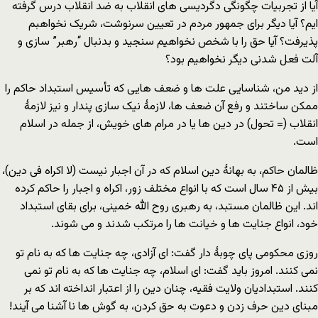
آیا از تجربیات چگونگی دگردیسی های انقلاب به ضد انقلاب درس گرفته
ایم؟ آیا دیگر برای جمهور مردم در تعیین سرنوشت، شریک نخواهبم
پذیرفت؟ آیا حق را با شخص نخواهیم سنجید و بدنبال “رهبر” سازی و
آلت فعل شدنی دیگر نخواهیم بود؟
از دید من، شناسایی علت ها و ضعف هایی که تأسیس استبداد حاکم را
ممکن ساختند و رفع آن ضعف ها، لازمۀ نیک سازی پندار و نیز لازمۀ
انقلاب (= تحول) در دین ها یا در مرام های خویش، از جمله در اسلام
است.
ظالمان حاکم، به بهانۀ دین اسلام که در آن اجبار نیست (لا اکراه فی دین)،
بیش از ۴۵ سال است که با انواع مختلف زور، اکراه و اجبار را حاکم کرده
اند. این ظالمان مستبد، به رهبری روح الله خمینی، برای بقای استبداد
خود، انواع جنایت‌ ها و خیانت ها را مرتکب شدند و می شوند.
روزی محکومی پای چوبۀ دار گفت: ای آزادی، چه جنایت ها که به نام تو
نمی کنند. امروز باید گفت: ای اسلام، چه جنایت ها که به نام تو نمی
کنند. استبدادیان ولایت فقیه، چنان دین را از اعتبار انداخته اند که بر
مبنای دین حرف زدن و دعوت به حق کردن، به گوش ها نا آشنا می آیند!