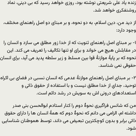
زنده یاد علی شریعتی نوشته بود، روزی خواهد رسید که بی دینی، نماد
روشنفکری خواهد شد.
از دید من، دین اسلام، به دو نحوه، و بر مبنای دو اصل راهنمای مختلف،
وجود دارد:
۱- بر مبنای اصل راهنمای ثنویت که از خدا زور مطلق می سازد و انسان را
در مقابلش هیچ می خواند و برای او تنها تکالیف را تعریف می کند. این
نحوه که بر پایۀ موازنۀ قوا بین مسلط و زیر سلطه پدید می آید، برای انسان
حقوقی نمی شناسد.
۲- بر مبنای اصل راهنمای موازنۀ عدمی که انسان نسبی در فضای بی اکراه
توحید، جدایِ از خدا مطلق نیست و با استفاده از حقوق ذاتی و
استعدادهای درونی اش به سویش در رشد دائم است.
من که شانس فراگیری نحوۀ دوم را کنار استادم ابوالحسن بنی صدر
داشته ام، الزامی می دانم که نحوۀ دوم که همۀ انسان ها را دارای حقوق
ذاتی برابر و بدون کوچکترین تبعیض می داند، توسط هموطنان شناسایی
شود.