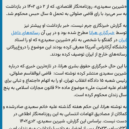
«شیرین سعیدی»، روزنامه‌نگار اقتصادی، که از ۲ دی ۱۴۰۲ در بازداشت
به سر می‌برد با رای قاضی صلواتی به تحمل ۵ سال حبس محکوم شد.
به گزارش خبرنگاری جرم نیست، خبر بازداشت او پیشتر نیز
توسط
خبرگزاری هرانا
مطرح شده بود و در پی آن
رسانه‌های داخل
ایران
در گفتگو با شخصی به نام «شیرین سعیدی» که او را استاد
دانشگاه آرکانزاس آمریکا معرفی کرده بودند این موضوع را دروغ‌پراکنی
رسانه‌های خارج از ایران توصیف کرده بودند.
با این حال خبرگزاری حقوق بشری هرانا، در تازه‌ترین خبری که درباره
شیرین سعیدی منتشر کرده نوشته است: قاضی ابوالقاسم صلواتی،
رئیس شعبه ۱۵ دادگاه انقلاب تهران، او را به اتهام «اجتماع و تبانی برای
اقدام علیه امنیت ملی» موضوع ماده ۶۱۰ قانون مجازات اسلامی به پنج
سال زندان محکوم کرده است.
به نوشته هرانا، این حکم هفته گذشته علیه خانم سعیدی صادرشده و
کماکان از مصادیق اتهامات انتسابی به این روزنامه‌نگار اطلاعی در
دست نیست. براساس این گزارش، شیرین سعیدی، ۲دی۱۴۰۲
(۲۳دسامبر۲۰۲۳)، پس از احضار به دادسرا بازداشت و به زندان اوین