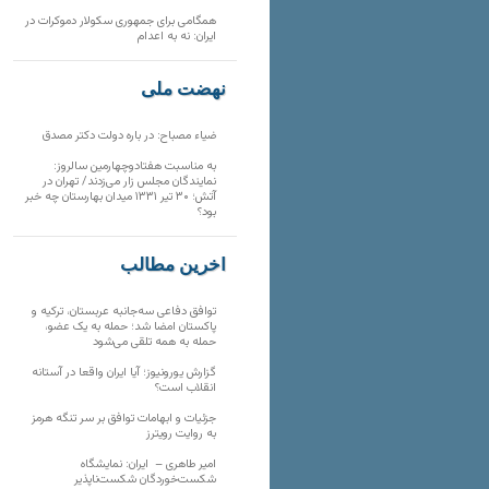
همگامی برای جمهوری سکولار دموکرات در
ایران: نه به اعدام
نهضت ملی
ضیاء مصباح: در باره دولت دکتر مصدق
به مناسبت هفتادوچهارمین سالروز:
نمایندگان مجلس زار می‌زدند/ تهران در
آتش؛ ۳۰ تیر ۱۳۳۱ میدان بهارستان چه خبر
بود؟
آخرین مطالب
توافق دفاعی سه‌جانبه عربستان، ترکیه و
پاکستان امضا شد؛ حمله به یک عضو،
حمله به همه تلقی می‌شود
گزارش یورونیوز؛ آیا ایران واقعا در آستانه
انقلاب است؟
جزئیات و ابهامات توافق بر سر تنگه هرمز
به روایت رویترز
امیر طاهری – ایران: نمایشگاه
شکست‌خوردگان شکست‌ناپذیر