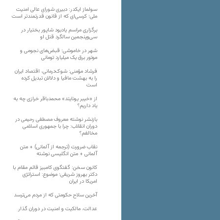
سولماز ایکدر: دبیری شورای عالی امنیت
ملی؛ کرسی‌ای که از قانون قدرتمندتر است
برگزاری مراسم یادبود شاپور بختیار در
سی‌وپنجمین سالگرد قتل او
شهر در خاموشی؛ قبض‌های نجومی و
موتور برق یک میلیارد تومانی
فرشاد مؤمنی: شوک‌درمانی، اقتصاد ایران
را به بهشت مافیا و دلالان تبدیل کرده
است
از «خیبر یونایتد» محمدباقر خرازی چه به
یاد داریم؟
بازنشر نوشته معروف مصطفی رحیمی در
دوران انقلاب: چرا با جمهوری اسلامی
مخالفم؟
نقاب ضرورت (ترجمه از آلمانی) + متن
آلمانی + متن انگلیسی نوشته
کانون سخن: گفتگوی کامبیز قائم مقام با
دکتر بهروز شریفی؛ موضوع: استراتژی
امریکا در ایران
آخرین سلاح حکومتی که از مردم می‌ترسد
عدالت، مالکیت و امنیت در دوران گذار