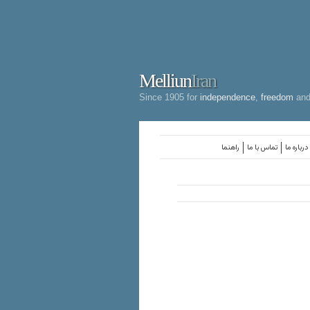
Melliun
Iran
Since 1905 for
independence
,
freedom
an
درباره ما
تماس با ما
راهنما