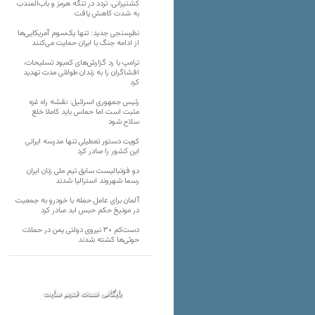
کشتیرانی، تردد در تنگه هرمز و باب‌المندب
به شدت کاهش یافت
نظرسنجی جدید: تنها یک‌سوم آمریکایی‌ها
از ادامه جنگ با ایران حمایت می‌کنند
ترامپ با رد گزارش‌های کمبود تسلیحات،
افشاگران را به زندان طولانی مدت تهدید
کرد
رئیس‌ جمهوری اسرائیل: نقشه راه غزه
مثبت است اما حماس باید کاملا خلع
سلاح شود
کویت دستور تعطیلی تنها مدرسه ایرانی
این کشور را صادر کرد
دو فوتبالیست سابق تیم ملی زنان ایران
رسما شهروند استرالیا شدند
آلمان برای عامل حمله با خودرو به جمعیت
در مونیخ حکم حبس ابد صادر کرد
دست‌کم ۳۰ نیروی دولتی یمن در حملات
حوثی‌ها کشته شدند
بایگانی نسخه قدیم سایت