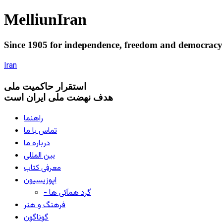
Melliun
Iran
Since 1905 for
independence
,
freedom
and
democrac
Iran
استقرار
حاکميت ملی
هدف نهضت ملی ایران است
راهنما
تماس با ما
درباره ما
بین المللی
معرفی کتاب
اپوزیسیون
- گرد همآئی ها
فرهنگ و هنر
گوناگون