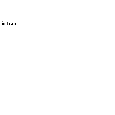
y
in
Iran