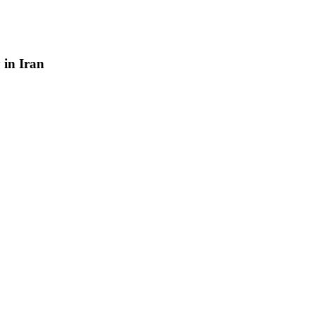
y
in
Iran