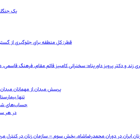
یک جنگلب
قطر: کل منطقه برای جلوگیری از گس
کری زند و دکتر پرویز داورپناه: سخنرانی کامبیز قائم مقام، فرهنگ قاسم
پرسش میدان از مهمانان میدان: مردم کیست؟
تنها بیمارست
حساب‌های شرکت ملی نفت ب
در هر سا