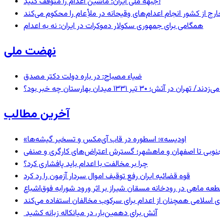
جبهه ملی ایران: ماشین اعدام را متوقف کنید!
رج از کشور انجام اعدام‌های وقیحانه در ملأِعام را محکوم می‌کند
همگامی برای جمهوری سکولار دموکرات در ایران: نه به اعدام
نهضت ملی
ضیاء مصباح: در باره دولت دکتر مصدق
 ۱۳۳۱ میدان بهارستان چه خبر بود؟
آخرین مطالب
«اودیسه»؛ اسطوره در قاب آی‌مکس و تسخیر گیشه‌ها
نوبی تا اصفهان و ماهشهر؛ گسترش اعتراض‌های کارگری و صنفی
چرا بر مخالفت با اعدام باید پافشاری کرد؟
قوه قضائیه ایران رفع توقیف اموال سردار آزمون را رد کرد
 اسلامی همچنان از اعدام برای سرکوب مخالفان استفاده می‌کند
آتش برای دهمین‌بار، در میانکاله زبانه کشید