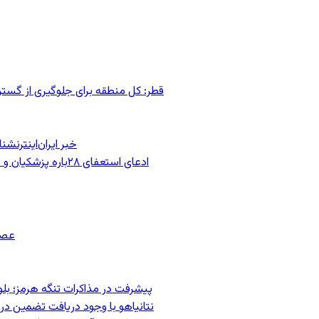
قطر: کل منطقه برای جلوگیری از گس
خبر ایران‌اینترنش
ادعای استعفای ۲۸باره پزشکیان و هشدار مجتبی خامنه‌ای در روایت خرازی؛ رئیس‌جمهور تکذیب کرد
عصر
پیشرفت در مذاکرات تنگه هرمز؛ بلومب
نتانیاهو با وجود دریافت تضمین درب