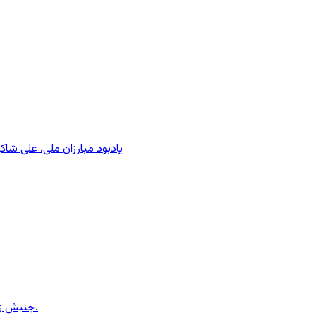
یادبود مبارزان ملی، علی شا
جنبش زنان ایران در دوران محمدرضاشاه، بخش سوم – سازمان زنان در کنترل مردان! پس از کودتای ۱۳۳۲ دولت کنترل سازمان زنان را بدست گرفت.