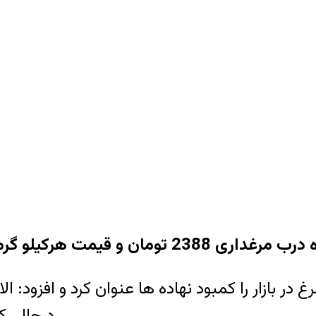
درحالی که قیمت واقعی آن بین 500 الی 600 تومان است.