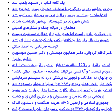
یک کافه کتاب در مشهد پلمب شد
ان در چالوس در پی درگیری با متخلف محیط زیستی مجروح شد
اعتراضات دی‌ماه؛ امیرحسین افرا به حبس و شلاق محکوم شد
شش شهروند در شهرستان بهشهر بازداشت شدند
معلمان در میانه جنگ و فشارهای امنیتی
ترش جنگ در تلاش است اما هنوز خبری از مذاکره مستقیم نیست
شورش در قلب اورشلیم؛ کافه‌ای که جرات کرده شنبه‌ها باز باشد
توصیه ضرغامی به احمد جنتی
ی، دکتر کاظم کردوانی، دکتر همایون مهمنش و دکتر حسین موسویان
شاپور بختیار
مشروطۀ ایرانی 120 ساله شد/ فراز و نشیب آری، شکست اما نه!
 و آیا کسی می‌تواند نماینده ۹۰ میلیون ایرانی باشد؟
ان چابهار؛ نه امکانات و تجهیزات پزشکی دارد نه سیستم سرمایشی
ه‌دلیل بدهی ۲۸۷ هزار میلیارد تومانی مسدود شد
عت بیش از یک میلیون دلار گاز در مشعل‌های ایران دود می‌شود
زن‌کشی در کلات؛ مردی همسرش را با بنزین آتش زد و کشت
جمهوری اسلامی و اربعین ۱۴۰۵؛ هزینه هنگفت و دستاورد اندک