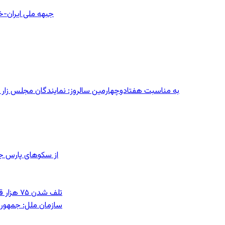
جبهه ملی ایران-خا
به مناسبت هفتادوچهارمین سالروز: نمایندگان مجلس زار می‌زدند/ تهران در آتش؛ ۳۰ تیر
از سکوهای پارس ج
تلف شدن ۷۵ هزار قطعه ماهی در رودخانه مسقان شیراز بر اثر ورود شورابه فوق‌اشباع
سازمان ملل: جمهوری