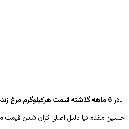
در 6 ماهه گذشته قیمت هرکیلوگرم مرغ زنده درب مرغداری 2388 تومان و قیمت هرکیلو گرم گوشت مرغ در بازار 3365 تومان بوده است.