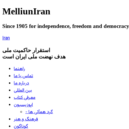
Melliun
Iran
Since 1905 for
independence
,
freedom
and
democrac
Iran
استقرار
حاکميت ملی
هدف نهضت ملی ایران است
راهنما
تماس با ما
درباره ما
بین المللی
معرفی کتاب
اپوزیسیون
- گرد همآئی ها
فرهنگ و هنر
گوناگون