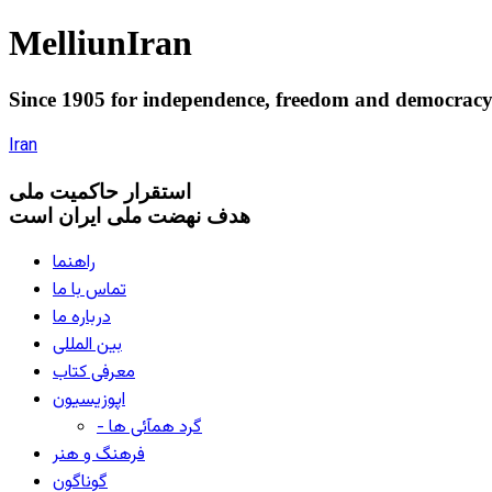
Melliun
Iran
Since 1905 for
independence
,
freedom
and
democrac
Iran
استقرار
حاکميت ملی
هدف نهضت ملی ایران است
راهنما
تماس با ما
درباره ما
بین المللی
معرفی کتاب
اپوزیسیون
- گرد همآئی ها
فرهنگ و هنر
گوناگون