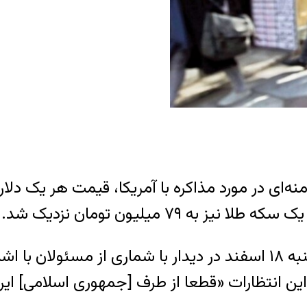
علی خامنه‌ای، رهبر جمهوری اسلامی، روز شنبه ۱۸ اسفند در دیدار با
ن انتظارات «قطعا از طرف [جمهوری اسلامی] ایرا