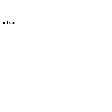
y
in
Iran