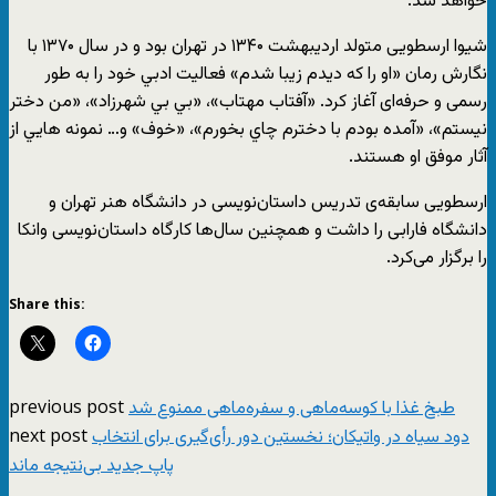
خواهد شد.
شیوا ارسطویی متولد اردیبهشت ۱۳۴۰ در تهران بود و در سال ۱۳۷۰ با
نگارش رمان «او را كه ديدم زيبا شدم» فعاليت ادبي خود را به طور
رسمی و حرفه‌ای آغاز كرد. «آفتاب مهتاب»، «بي بي شهرزاد»، «من دختر
نيستم»، «آمده بودم با دخترم چاي بخورم»، «خوف» و… نمونه هايي از
آثار موفق او هستند.
ارسطویی سابقه­‌ی تدریس داستان‌نویسی در دانشگاه هنر تهران و
دانشگاه فارابی را داشت و همچنین سال‌ها کارگاه داستان‌نویسی وانکا
را برگزار می‌کرد.
Share this:
previous post
طبخ غذا با کوسه‌ماهی و سفره‌ماهی ممنوع شد
next post
دود سیاه در واتیکان؛ نخستین دور رأی‌گیری برای انتخاب
پاپ جدید بی‌نتیجه ماند