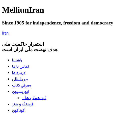
Melliun
Iran
Since 1905 for
independence
,
freedom
and
democrac
Iran
استقرار
حاکميت ملی
هدف نهضت ملی ایران است
راهنما
تماس با ما
درباره ما
بین المللی
معرفی کتاب
اپوزیسیون
- گرد همآئی ها
فرهنگ و هنر
گوناگون