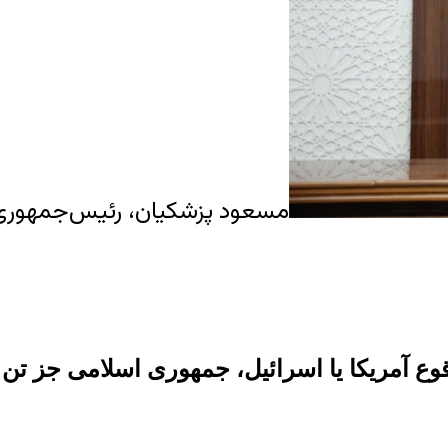
مسعود پزشکیان، رئیس‌جمهوری اسلامی. عک
وع آمریکا یا اسرائیل، جمهوری اسلامی جز تن د