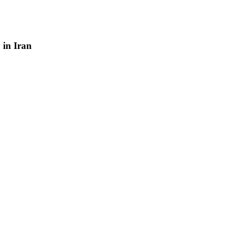
y
in
Iran