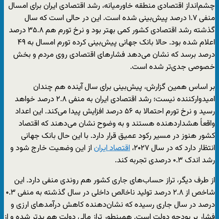
چشم‌انداز اقتصادی منطقه خاورمیانه، رشد اقتصادی ایران برای امسال
منفی ۱.۷ درصد پیش‌بینی شده است. این در حالی است که سال
گذشته رشد اقتصادی کشور کمی بهتر بود و نرخ تورم هم ۳۵.۸ درصد
اعلام شده بود. حالا بانک جهانی پیش‌بینی کرده تورم امسال به ۴۹
درصد برسد که نشان می‌دهد فشارهای اقتصادی روی مردم و بخش
خصوصی جدی‌تر شده است.
بر اساس همین گزارش، پیش‌بینی برای سال آینده هم چندان
امیدوارکننده نیست؛ رشد اقتصادی ایران به منفی ۲.۸ درصد خواهد
رسید و نرخ تورم احتمالا به ۵۶ درصد افزایش پیدا می‌کند. این اعداد
واقعاً هشداردهنده هستند و به وضوح نشان می‌دهند که اقتصاد
کشور هنوز در مسیر رکود عمیق قرار دارد. با این حال بانک جهانی
انتظار دارد که در سال ۲۰۲۷،
اقتصاد ایران
از این وضعیت خارج شود و
رشد اندک ۰.۳ درصدی تجربه کند.
از طرف دیگر، تراز حساب‌های جاری کشور هم روندی منفی دارد. این
شاخص از ۲.۸ درصد تولید ناخالص داخلی در سال گذشته به منفی ۰.۳
درصد در سال جاری رسیده که نشان‌دهنده کاهش درآمدهای ارزی و
فشار بر بودجه دولت است. همینطور تراز مالی دولت هم بدتر شده و از