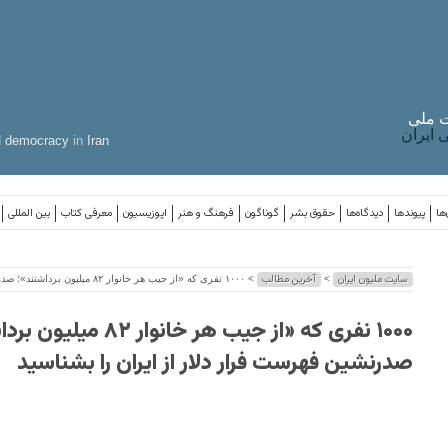
 ملی
ایران
d
democracy
in
Iran
ها
پیوندها
دیدگاه‌ها
حقوق بشر
گوناگون
فرهنگ و هنر
اپوزیسیون
معرفی کتاب
بین المللی
سایت ملیون ایران
آخرین مطالب
>
> ۱۰۰۰ نفری که «از جیب هر خانوار ٨٢ میلیون برداشتند»؛ صدرنشین فهرست فرار دلار از ایران را بشناسید
۱۰۰۰ نفری که «از جیب هر خانوار ٢
صدرنشین فهرست فرار دلار از ایران را بشناسید