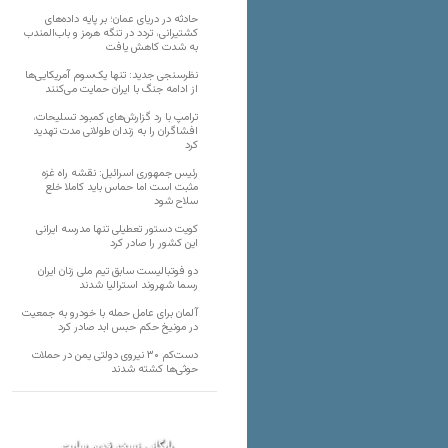
حادثه در دریای عمان؛ بر پایه داده‌های
کشتیرانی، تردد در تنگه هرمز و باب‌المندب
به شدت کاهش یافت
نظرسنجی جدید: تنها یک‌سوم آمریکایی‌ها
از ادامه جنگ با ایران حمایت می‌کنند
ترامپ با رد گزارش‌های کمبود تسلیحات،
افشاگران را به زندان طولانی مدت تهدید
کرد
رئیس‌ جمهوری اسرائیل: نقشه راه غزه
مثبت است اما حماس باید کاملا خلع
سلاح شود
کویت دستور تعطیلی تنها مدرسه ایرانی
این کشور را صادر کرد
دو فوتبالیست سابق تیم ملی زنان ایران
رسما شهروند استرالیا شدند
آلمان برای عامل حمله با خودرو به جمعیت
در مونیخ حکم حبس ابد صادر کرد
دست‌کم ۳۰ نیروی دولتی یمن در حملات
حوثی‌ها کشته شدند
بایگانی نسخه قدیم سایت