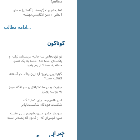
مخالفم؟
نقاب ضرورت (ترجمه از آلمانی) + متن
آلمانی + متن انگلیسی نوشته
ادامه مطالب...
گوناگون
توافق دفاعی سه‌جانبه عربستان، ترکیه و
پاکستان امضا شد؛ حمله به یک عضو،
حمله به همه تلقی می‌شود
گزارش یورونیوز؛ آیا ایران واقعا در آستانه
انقلاب است؟
جزئیات و ابهامات توافق بر سر تنگه هرمز
به روایت رویترز
امیر طاهری – ایران: نمایشگاه
شکست‌خوردگان شکست‌ناپذیر
سولماز ایکدر: دبیری شورای عالی امنیت
ملی؛ کرسی‌ای که از قانون قدرتمندتر است
خبر از
تارنماهای دیگر