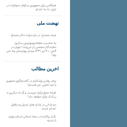
همگامی برای جمهوری سکولار دموکرات در
ایران: نه به اعدام
نهضت ملی
ضیاء مصباح: در باره دولت دکتر مصدق
به مناسبت هفتادوچهارمین سالروز:
نمایندگان مجلس زار می‌زدند/ تهران در
آتش؛ ۳۰ تیر ۱۳۳۱ میدان بهارستان چه خبر
بود؟
آخرین مطالب
پیام روشن پزشکیان در گفت‌و‌گوی تصویری
با مرد نامرئی: من هستم!
لایحه صلح ترکیه چیست و آیا به درگیری با
پ‌ک‌ک پایان خواهد داد؟
دو زندانی در زندان های اردبیل و دزفول
اعدام شدند
رگبار پراکنده در نیمه شمالی استان تهران
تا شنبه