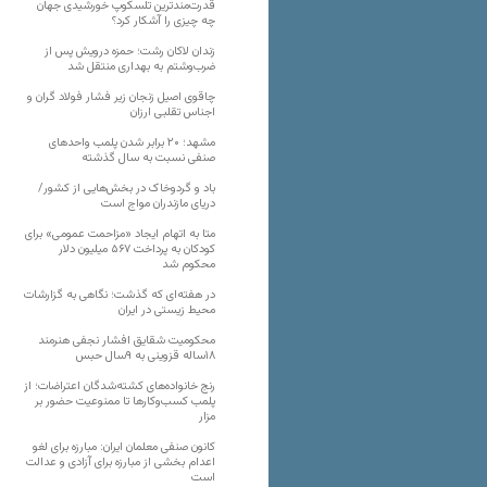
قدرت‌مندترین تلسکوپ خورشیدی جهان
چه چیزی را آشکار کرد؟
زندان لاکان رشت؛ حمزه درویش پس از
ضرب‌وشتم به بهداری منتقل شد
چاقوی اصیل زنجان زیر فشار فولاد گران و
اجناس تقلبی ارزان
مشهد؛ ۲۰ برابر شدن پلمب واحدهای
صنفی نسبت به سال گذشته
باد و گردوخاک در بخش‌هایی از کشور/
دریای مازندران مواج است
متا به اتهام ایجاد «مزاحمت عمومی» برای
کودکان به پرداخت ۵۶۷ میلیون دلار
محکوم شد
در هفته‌ای که گذشت؛ نگاهی به گزارشات
محیط زیستی در ایران
محکومیت شقایق افشار نجفی هنرمند
۱۸ساله قزوینی به ۹سال حبس
رنج خانواده‌های کشته‌شدگان اعتراضات؛ از
پلمب کسب‌وکارها تا ممنوعیت حضور بر
مزار
کانون صنفی معلمان ایران: مبارزه برای لغو
اعدام بخشی از مبارزه برای آزادی و عدالت
است