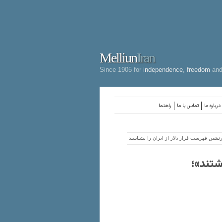
Melliun
Iran
Since 1905 for
independence
,
freedom
an
درباره ما
تماس با ما
راهنما
٨ میلیون برداشتند»؛