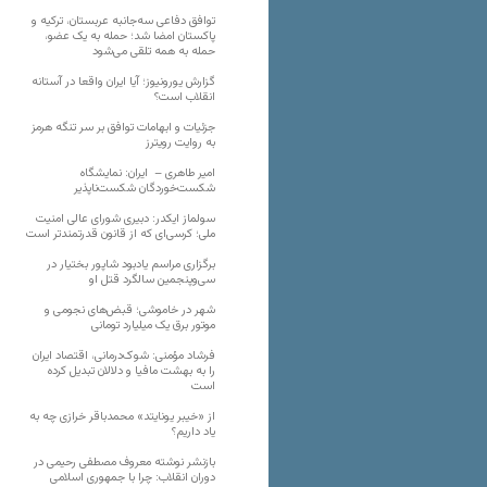
توافق دفاعی سه‌جانبه عربستان، ترکیه و
پاکستان امضا شد؛ حمله به یک عضو،
حمله به همه تلقی می‌شود
گزارش یورونیوز؛ آیا ایران واقعا در آستانه
انقلاب است؟
جزئیات و ابهامات توافق بر سر تنگه هرمز
به روایت رویترز
امیر طاهری – ایران: نمایشگاه
شکست‌خوردگان شکست‌ناپذیر
سولماز ایکدر: دبیری شورای عالی امنیت
ملی؛ کرسی‌ای که از قانون قدرتمندتر است
برگزاری مراسم یادبود شاپور بختیار در
سی‌وپنجمین سالگرد قتل او
شهر در خاموشی؛ قبض‌های نجومی و
موتور برق یک میلیارد تومانی
فرشاد مؤمنی: شوک‌درمانی، اقتصاد ایران
را به بهشت مافیا و دلالان تبدیل کرده
است
از «خیبر یونایتد» محمدباقر خرازی چه به
یاد داریم؟
بازنشر نوشته معروف مصطفی رحیمی در
دوران انقلاب: چرا با جمهوری اسلامی