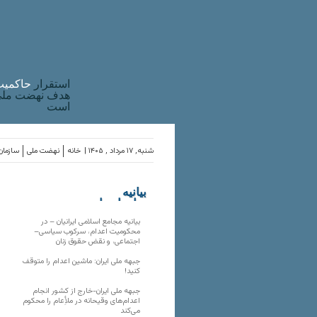
استقرار
حاکميت
هدف نهضت ملی 
است
شنبه, ۱۷ مرداد , ۱۴۰۵ |
خانه
نهضت ملی
سازمان‌
بیانیه
سازمان‌های
ملی
بیانیه مجامع اسلامی ایرانیان – در
محکومیت اعدام، سرکوب سیاسی–
اجتماعی، و نقض حقوق زنان
جبهه ملی ایران: ماشین اعدام را متوقف
کنید!
جبهه ملی ایران-خارج از کشور انجام
اعدام‌های وقیحانه در ملأِعام را محکوم
می‌کند