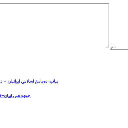
بیانیه مجامع اسلامی ایرانیان 
جبهه ملی ایران-خا