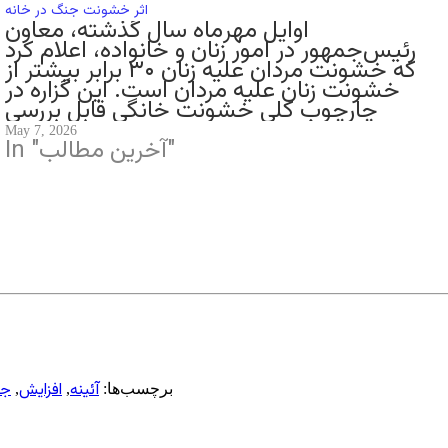
اثر خشونت جنگ در خانه
اوایل مهر‌ماه سال گذشته، معاون
رئیس‌جمهور در امور زنان و خانواده، اعلام کرد
که خشونت مردان علیه زنان ۳۰ برابر بیشتر از
خشونت زنان علیه مردان است. این گزاره در
چارچوب کلی خشونت خانگی قابل بررسی
است و براساس شواهد موجود، در اغلب
May 7, 2026
In "آخرین مطالب"
موارد، سهم زنان از خشونت‌های خانگی
ثبت‌شده…
آئینه
افزایش
جا
برچسب‌ها:
,
,