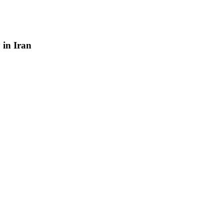
y
in
Iran