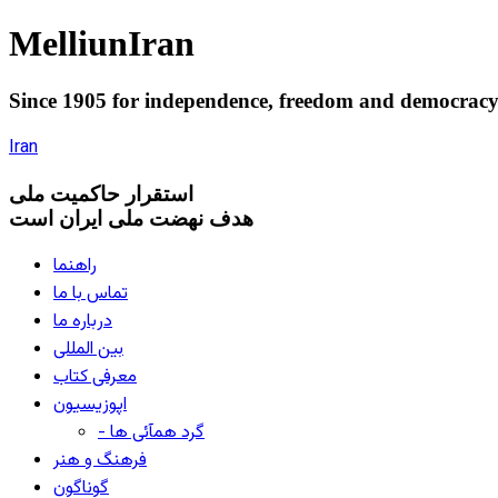
Melliun
Iran
Since 1905 for
independence
,
freedom
and
democrac
Iran
استقرار
حاکميت ملی
هدف نهضت ملی ایران است
راهنما
تماس با ما
درباره ما
بین المللی
معرفی کتاب
اپوزیسیون
- گرد همآئی ها
فرهنگ و هنر
گوناگون