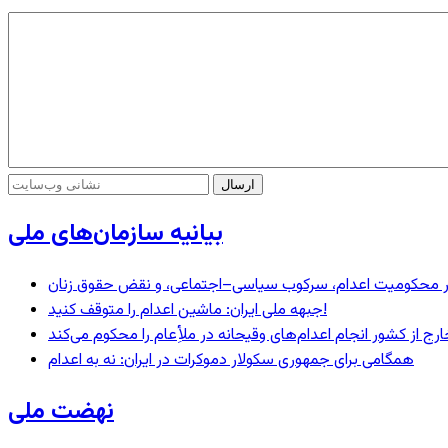
بیانیه سازمان‌های ملی
– در محکومیت اعدام، سرکوب سیاسی–اجتماعی، و نقض حقوق زنان
جبهه ملی ایران: ماشین اعدام را متوقف کنید!
رج از کشور انجام اعدام‌های وقیحانه در ملأِعام را محکوم می‌کند
همگامی برای جمهوری سکولار دموکرات در ایران: نه به اعدام
نهضت ملی