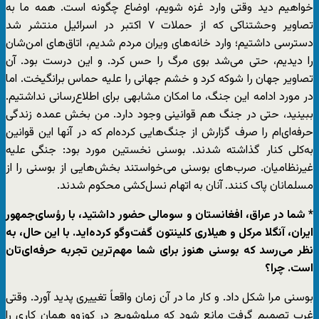
خواهیم دید وقتی وارد غزه شویم، اوضاع چگونه است. همه ما به
تصاویر وحشتناکی که از حملات ۷ اکتبر در اسرائیل منتشر شد
دسترسی داشتیم؛ وارد خانه‌های ویران مردم شدیم، اتاق‌های امن‌شان
را دیدیم، حتی می‌شد بوی مرگ را حس کرد. و این درست بود. آن
تصاویر جهان را شوکه کرد و خشم جهانی را علیه حماس برانگیخت. اما
در مورد ادامه این جنگ، ما امکان مشابهی برای اطلاع‌رسانی نداشتیم.
ببینید، حتی در جنگ هم قوانینی وجود دارد. من بخش عمده زندگی
حرفه‌ای‌ام را صرف گزارش از جنگ‌هایی کرده‌ام که در آنها این قوانین
به‌کلی کنار گذاشته شدند. بوسنی نخستین مورد بود: جنگی علیه
غیرنظامیان. صرب‌های بوسنی می‌خواستند بخش‌هایی از بوسنی را از
مسلمانان پاک کنند. آنان به اتهام نسل‌کشی محکوم شدند.
* شما در عراق، افغانستان و سومالی حضور داشتید، با رؤسای‌جمهور
ایران، آنگلا مرکل و هیلاری کلینتون گفت‌وگو کرده‌اید. با این حال، به
نظر می‌رسد که بوسنی هنوز برای شما مهم‌ترین تجربه حرفه‌ای‌تان
است. چرا؟
بوسنی مرا شکل داد. و کار ما در آن زمان واقعاً تغییری پدید آورد. وقتی
غرب تصمیم گرفت مانع شود که میلوشویچ در کوزوو همان کاری را