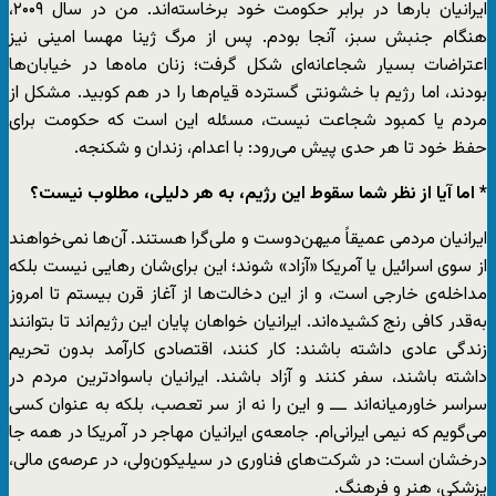
ایرانیان بارها در برابر حکومت خود برخاسته‌اند. من در سال ۲۰۰۹،
هنگام جنبش سبز، آنجا بودم. پس از مرگ ژینا مهسا امینی نیز
اعتراضات بسیار شجاعانه‌ای شکل گرفت؛ زنان ماه‌ها در خیابان‌ها
بودند، اما رژیم با خشونتی گسترده قیام‌ها را در هم کوبید. مشکل از
مردم یا کمبود شجاعت نیست، مسئله این است که حکومت برای
حفظ خود تا هر حدی پیش می‌رود: با اعدام، زندان و شکنجه.
* اما آیا از نظر شما سقوط این رژیم، به هر دلیلی، مطلوب نیست؟
ایرانیان مردمی عمیقاً میهن‌دوست و ملی‌گرا هستند. آن‌ها نمی‌خواهند
از سوی اسرائیل یا آمریکا «آزاد» شوند؛ این برای‌شان رهایی نیست بلکه
مداخله‌ی خارجی است، و از این دخالت‌ها از آغاز قرن بیستم تا امروز
به‌قدر کافی رنج کشیده‌اند. ایرانیان خواهان پایان این رژیم‌اند تا بتوانند
زندگی عادی داشته باشند: کار کنند، اقتصادی کارآمد بدون تحریم
داشته باشند، سفر کنند و آزاد باشند. ایرانیان باسوادترین مردم در
سراسر خاورمیانه‌اند ـــ و این را نه از سر تعصب، بلکه به عنوان کسی
می‌گویم که نیمی ایرانی‌ام. جامعه‌ی ایرانیان مهاجر در آمریکا در همه جا
درخشان است: در شرکت‌های فناوری در سیلیکون‌ولی، در عرصه‌ی مالی،
پزشکی، هنر و فرهنگ.