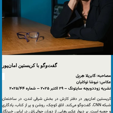
گفت‌وگو با کریستین امان‌پور
مصاحبه: گابریلا هِرپِل
عکاس: نیوشا توکلیان
نشریه زوددویچه سایتونگ – ۲۹ اکتبر ۲۰۲۵ – شماره ۲۰۲۵/۴۴
کریستین امان‌پور در دفتر کارش در بخش شرقی لندن، در ساختمان
شبکه CNN، گفت‌وگو می‌کند. اتاق کوچک، روشن و پر از کتاب، یادگاری
و جعبه است. بر دیوار عکس‌هایی از دوران جوانی‌اش در لباس خبرنگار