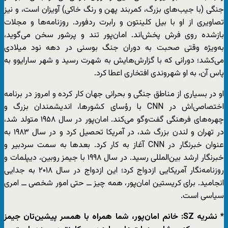
جنگی (با جیب‌های بزرگ، کمربند پهن و رنگ خاکی) آویزان است، و نیز
تصاویری از او با بیل کلینتون و رابرت ردفورد. روزنامه‌ها و مجلات
بازشده روی فرش پخش‌اند. امان‌پور تند و پرشور سخن می‌گوید،
به‌ویژه وقتی صحبت به دوران جنگ بوسنی در دهه نود میلادی
می‌کشد؛ دورانی که با گزارش‌هایش به شهرت رسید و شهر سارایوو به
پاس آن، به او شهروندی افتخاری اعطا کرد.
او در بسیاری از مناطق جنگی و بحرانی جهان کار کرده و امروز در برنامه
اختصاصی‌اش در CNN با رؤسای کشورها، اندیشمندان بزرگ و
چهره‌های فرهنگی گفت‌وگو می‌کند. امان‌پور در سال ۱۹۵۸ متولد شد،
در تهران و لندن بزرگ شد، در آمریکا تحصیل کرد و در سال ۱۹۸۳ به
عنوان خبرنگار در CNN آغاز به کار کرد. بعدها به سمت سردبیر و
خبرنگار ارشد بین‌المللی رسید. در سال ۱۹۹۸ با جیمز روبین، دیپلمات و
روزنامه‌نگار آمریکایی ازدواج کرد؛ این ازدواج در سال ۲۰۱۸ به جدایی
انجامید. برای کریستین امان‌پور، همه چیز ــ حتی امور شخصی ــ امری
سیاسی است.
* نشریه SZ: خانم امان‌پور، شما همراه با همسر پیشین‌تان جیمز