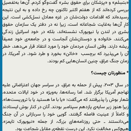
«بتسِلم» و «پزشکان برای حقوق بشر» گفت‌وگو کردم. آن‌ها به‌تفصیل
بررسی کرده‌اند که از هفتم اکتبر تاکنون چه رخ داده و به این نتیجه
رسیده‌اند که اقدامات دولت‌شان در غزه معادل نسل‌کشی است. این
کارِ آن‌ها به‌غایت شجاعانه است، زیرا نه در دفتر یک سازمان حقوق
بشری در لندن یا نیویورک نشسته‌اند، بلکه در خود اسرائیل زندگی
می‌کنند، خانواده و دوستان‌شان آنجاست و در جامعه‌ی خود عمیقاً
ریشه دارند. وقتی انسان مردمان خود را مورد انتقاد قرار می‌دهد، خطر
آن را می‌پذیرد که برچسب «خائن» بخورد و طرد شود. در آمریکا، در
زمان جنگ عراق، چنین انسان‌هایی کم بودند.
* منظورتان چیست؟
در سال ۲۰۰۳، پیش از حمله به عراق، در سراسر جهان اعتراضاتی علیه
تهاجم آمریکا برگزار شد. اما رسانه‌ها، به‌ویژه در خود ایالات متحده،
شعار بوش را پذیرفتند که می‌گفت: «یا با ما هستید یا با تروریست‌ها»،
زیرا هنوز زیر سایه‌ی یازدهم سپتامبر بودند. آنان در کنار بوش ایستادند
و کاملاً از عینیت فاصله گرفتند، گویی خود را سربازانی در آن جنگ
می‌دانستند ـ حتی روزنامه‌های بزرگ، از جمله «نیویورک تایمز».
هیچ‌کس مخالفت نکرد. این درست نقطه‌ی مقابل شجاعت بود.