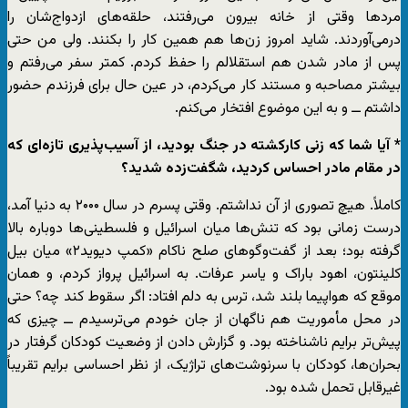
مردها وقتی از خانه بیرون می‌رفتند، حلقه‌های ازدواج‌شان را
درمی‌آوردند. شاید امروز زن‌ها هم همین کار را بکنند. ولی من حتی
پس از مادر شدن هم استقلالم را حفظ کردم. کمتر سفر می‌رفتم و
بیشتر مصاحبه و مستند کار می‌کردم، در عین حال برای فرزندم حضور
داشتم ــ و به این موضوع افتخار می‌کنم.
* آیا شما که زنی کارکشته در جنگ بودید، از آسیب‌پذیری تازه‌ای که
در مقام مادر احساس کردید، شگفت‌زده شدید؟
کاملاً. هیچ تصوری از آن نداشتم. وقتی پسرم در سال ۲۰۰۰ به دنیا آمد،
درست زمانی بود که تنش‌ها میان اسرائیل و فلسطینی‌ها دوباره بالا
گرفته بود؛ بعد از گفت‌وگوهای صلح ناکام «کمپ دیوید۲» میان بیل
کلینتون، اهود باراک و یاسر عرفات. به اسرائیل پرواز کردم، و همان
موقع که هواپیما بلند شد، ترس به دلم افتاد: اگر سقوط کند چه؟ حتی
در محل مأموریت هم ناگهان از جان خودم می‌ترسیدم ــ چیزی که
پیش‌تر برایم ناشناخته بود. و گزارش دادن از وضعیت کودکان گرفتار در
بحران‌ها، کودکان با سرنوشت‌های تراژیک، از نظر احساسی برایم تقریباً
غیرقابل تحمل شده بود.