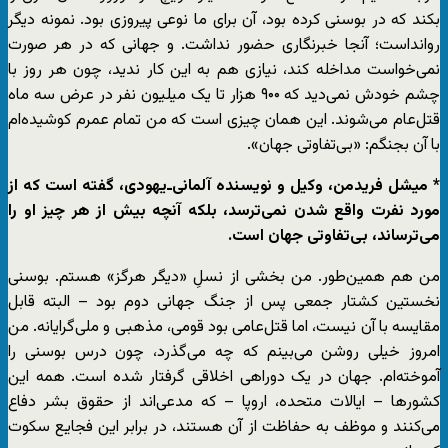
بکند که در بوسنی کرده بود، آن برای ما نوعی پیروزی بود. نمونه دیگر
روانداست؛ آنجا خبرنگاری حضور نداشت. و جهانی که در هر صورت
نمی‌خواست مداخله کند، نیازی هم به این کار ندید، چون هر روز با
چشم خودش نمی‌دید که ۹۰۰ هزار تا یک میلیون نفر در عرض سه ماه
قتل‌عام می‌شوند. این همان چیزی است که من تمام عمرم کوشیده‌ام
با آن بجنگم: «بی‌تفاوتی جهان».
* میشل فریدمن، وکیل و نویسنده آلمانی‌ـ‌یهودی، گفته است که از
مورد نفرت واقع شدن نمی‌ترسد، بلکه آنچه بیش از هر چیز او را
می‌ترساند، بی‌تفاوتی جهان است.
من هم همین‌طور. من بخشی از نسلِ «دیگر هرگز» هستم. بوسنی
نخستین کشتار جمعی پس از جنگ جهانی دوم بود – البته قابل
مقایسه با آن نیست، اما قتل‌عامی بود قومی، مذهبی و ملی‌گرایانه. من
امروز خیلی روشن می‌بینم که چه می‌گذرد، چون درس بوسنی را
آموخته‌ام. جهان در یک دوراهی اخلاقی گرفتار شده است. همه این
کشورها – ایالات متحده، اروپا – که مدعی‌اند از حقوق بشر دفاع
می‌کنند و موظف به حفاظت از آن هستند، در برابر این فجایع سکوت