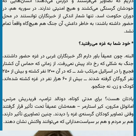
داریم که تصاویر می‌فرستند و گزارش می‌دهند؛ انسان‌هایی که
خودشان گرسنگی می‌کشند و هیچ امنیتی ندارند. در سوریه هم، در
دوران حکومت اسد، تنها شمار اندکی از خبرنگاران توانستند در محل
حضور داشته باشند؛ به خاطر داعش. آن جنگ هم هیچ‌گاه واقعاً تمام
نشد.
* خود شما به غزه می‌رفتید؟
البته. چون عمیقاً باور دارم اگر خبرنگاران غربی در غزه حضور داشتند،
جنگ به شکلی که رخ داد پیش نمی‌رفت. از زمانی که حماس آن کشتار
فجیع را در اسرائیل مرتکب شد ــ که در آن ۱۲۰۰ نفر کشته و بیش از ۲۵۰
نفر گروگان گرفته شدند ــ بیش از ۶۰ هزار نفر در غزه کشته شده‌اند،
کودک و زن، نه جنگجو.
یادتان هست؟ برای مدتی کوتاه، دونالد ترامپ، فریدریش مرتس،
امانوئل مکرون، کیر استارمر – همه‌شان عمیقاً تحت تأثیر قرار گرفتند
وقتی تصاویر کودکان گرسنه‌ی غزه را دیدند. چنین تصاویری تأثیر دارند،
هم بر مردم و هم بر سیاست‌مدارانی که می‌توانند واکنش نشان دهند.