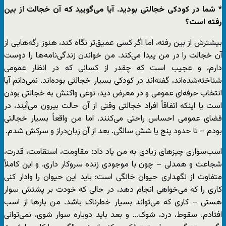
* شما در کودکی خجالتی بودید. آیا می‌گویید که آن خجالت از بین
رفته است؟
بیشترش از بین رفته، اما اگر کسی عمیق‌تر نگاه کند، هنوز رگه‌هایی از
آن خجالت را در من پیدا می‌کند. من خواندن زندگی‌نامه‌ها را دوست
دارم، و عجیب است که چقدر از کسانی که در انظار عمومی
شناخته‌شده‌اند، گفته‌اند در کودکی بسیار خجالتی بوده‌اند. نمی‌دانم آیا
انتخاب حرفه‌ای عمومی و در معرض دید، نوعی واکنش به خجالتی بودن
است یا اینکه اتفاقاً افراد خجالتی وقتی از آن حالت بیرون می‌آیند، در
فضای عمومی احساس راحتی می‌کنند. اما من واقعاً بسیار خجالتی
بودم – تا حدود پنج یا شش سالگی. بعد از آن زبان‌دراز و سرکش شدم.
اسب‌سواری چیزهای زیادی به من یاد داد: مقاومت، استقامت، قدرت،
شجاعت و همدلی – چون با موجودی زنده سروکار داری. و این کاملاً
متفاوت از نگهداری حیوان خانگی است؛ باید این حیوان را وادار کنی
کاری را که می‌خواهی انجام دهد، در حالی که خودت بر پشتش سوار
هستی – کاری که می‌تواند بسیار خطرناک باشد. من بارها از اسب
افتادم. سقوط، درد، شوک… و بعد باید دوباره سوار شوی، نمی‌توانی