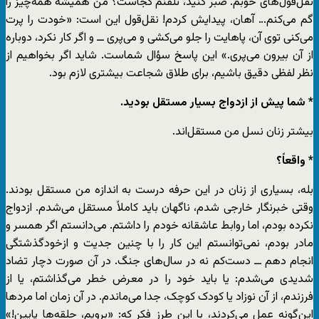
نقل‌قول‌های خوبم. صبر کنید، تلفنم کجاست؟ من همیشه همه‌چیز را
گم می‌کنم… آهان، پیدایش کردم! نقل‌قول این است: «خودت را پرت
می‌کنی توی آن، پاهایت را جلو می‌کشی و می‌پری ــ و اگر کار نکرد، دوباره
از آن بیرون می‌پری.» این پاسخ سؤال شماست. شاید اگر بخواهیم از
نظر لفظی دقیق باشیم، برای طلاق شجاعت بیشتری لازم بود.
* شما پیش از ازدواج بسیار مستقل بودید.
بیشتر زنان نسل من مستقل‌اند.
* واقعاً؟
بله، بسیاری از زنان در این حرفه درست به اندازه من مستقل بودند.
وقتی خبرنگار خارجی شدم، ناگهان باید کاملاً مستقل می‌شدم. ازدواج
نکرده بودم، اما روابط عاشقانه خودم را داشتم. می‌دانستم اگر همسر و
مادر بودم، نمی‌توانستم این کار را با چنین جدیت و ازخودگذشتگی
انجام دهم ــ دست‌کم نه در سال‌های جنگ. در آن صورت دچار تضاد
شدیدی می‌شدم: یا باید خود را در معرض خطر می‌گذاشتم، یا از
فرزندم، از آن نوزاد یا کودک کوچک، جدا می‌ماندم. در آن زمان اما مردها
این‌گونه عمل می‌کردند، با این طرز فکر که: «برویم، حلقه‌ها پایین!»