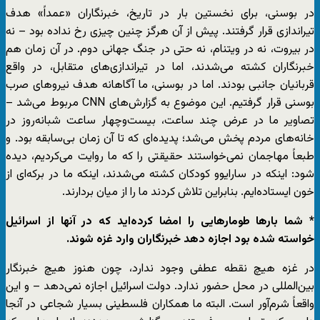
در بوسنی، برای نخستین بار در تاریخ، خبرنگاران «عمداً» هدف
تیراندازی قرار گرفتند. پیش از آن هرگز چنین چیزی رخ نداده بود – نه
در بیروت، نه در ویتنام، نه حتی در جنگ جهانی دوم. در آن زمان هم
خبرنگاران کشته می‌شدند، اما در تیراندازی‌های متقابل، در واقع
قربانیان جانبی بودند. اما در بوسنی، ما آگاهانه هدف نیروهای صرب
بوسنی قرار گرفتیم. این موضوع به گزارش‌های CNN مربوط می‌شد –
تصاویر ما در عرض چند ساعت، بیست‌وچهار ساعت شبانه‌روز در
خانه‌های مردم پخش می‌شد؛ پدیده‌ای که تا آن زمان بی‌سابقه بود. و
طبعاً مهاجمان نمی‌خواستند حقیقتی را که ما روایت می‌کردیم، دیده
شود: اینکه در سارایوو کودکان کشته می‌شدند، اینکه ما در برکه‌ای از
خون ایستاده‌ایم. بنابراین تلاش کردند ما را از میان بردارند.
* شما بارها طومارهایی را امضا کرده‌اید که در آنها از اسرائیل
خواسته شده بود اجازه دهد خبرنگاران وارد غزه شوند.
در غزه هیچ نقطه عطفی وجود ندارد، چون هنوز هیچ خبرنگار
بین‌المللی در محل حضور ندارد. دولت اسرائیل اجازه نمی‌دهد – و این
واقعاً شرم‌آور است. البته ما همکاران فلسطینی بسیار شجاعی در آنجا