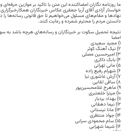
ما روزنامه نگاران امضاکننده این متن با تاکید بر موازین حرفه‌ا
خواستار آزادی آقای آریا جعفری عکاس خبرنگاران همکارخبرگزاری 
نهاد‌ها و مقام‌های مسئول می‌خواهیم تا حق قانونی رسانه‌ها را در
دانستن مردم را محترم شمرده و رعایت کنند.
نتیجه تحمیل سکوت بر خبرنگاران و رسانه‌های هرچه باشد به سو
امضا
۱) مجید سعیدی
۲) نیک آهنگ کوثر
۳) امیرحسین مصلی
۴) بابک ذاکری
۵) مانی تهرانی
۶) شهرام رفیع زاده
۷) آرش عاشوری نیا
۸) ساقی لقایی
۹) ماهرخ غلامحسین‌پور
۱۰) میترا خلعتبری
۱۱) بهداد بردبار
۱۲) نیما دهقانی
۱۳) مانا نیستانی
۱۴) جواد منتظری
۱۵) سام محمودی سرابی
۱۶) شیما شهرابی