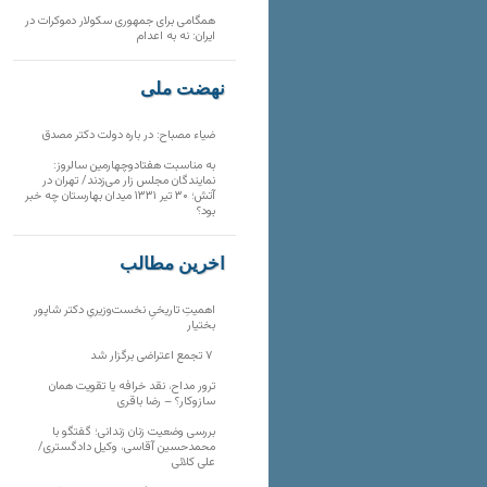
همگامی برای جمهوری سکولار دموکرات در
ایران: نه به اعدام
نهضت ملی
ضیاء مصباح: در باره دولت دکتر مصدق
به مناسبت هفتادوچهارمین سالروز:
نمایندگان مجلس زار می‌زدند/ تهران در
آتش؛ ۳۰ تیر ۱۳۳۱ میدان بهارستان چه خبر
بود؟
آخرین مطالب
اهمیتِ تاریخیِ نخست‌وزیریِ دکتر شاپور
بختیار
۷ تجمع اعتراضی برگزار شد
ترور مداح، نقد خرافه یا تقویت همان
سازوکار؟ – رضا باقری
بررسی وضعیت زنان زندانی؛ گفتگو با
محمدحسین آقاسی، وکیل دادگستری/
علی کلائی