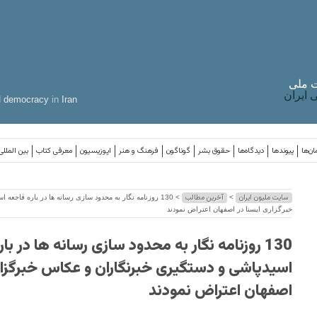
 ملی
ایران
d
democracy
in
Iran
ان‌ها
پیوندها
دیدگاه‌ها
حقوق بشر
گوناگون
فرهنگ و هنر
اپوزیسیون
معرفی کتاب
بین المللی
سایت ملیون ایران
آخرین مطالب
>
> 130 روزنامه نگار به محدود سازی رسانه ها در باره فاج
خبرگزاری ایسنا در اصفهان اعتراض نمودند
130 روزنامه نگار به محدود سازی رسانه ها در با
اسیدپاشی و دستگیری خبرنگاران و عکاس خبرگزار
اصفهان اعتراض نمودند