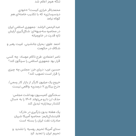
تنگه هرمز اعلام شد
محمدباقر خرازی کیست؟ «خودیِ
دردسرسازی» که با تکذیب خامنه‌ای هم
کوتاه نیامد
عبدالرحمن الراشد: جمهوری اسلامی ایران
در محاصره سه‌جبهه‌ای؛ شکل‌گیری آرایش
تازه قدرت در خاورمیانه
احمد علوی: بحران جانشینی، غیبت رهبر و
شکاف در حکومت
ناصر اعتمادی: طرح ناکام موساد: چه کسی
قرار بود جمهوری اسلامی را سرنگون کند؟
حسین عرب: دریای خزر؛ مجلس چه چیزی
را قرار است تصویب کند؟
خروج یک میلیون کارگر از بازار کار رسمی/
«نرخ بیکاری ۷ درصدی» واقعی نیست
سخنگوی کمیسیون بهداشت مجلس:
حذف ارز دارو می‌تواند ۱۴۰۶ را به «سال
کشتار بیماران» تبدیل کند
یک هفته بدون بارگیری در خارک؛
فایننشال‌تایمز: محاصره آمریکا شریان
صادرات نفت ایران را بسته است
سنای آمریکا تحریم روسیه را تشدید و
تحریم ایران را تمدید کرد