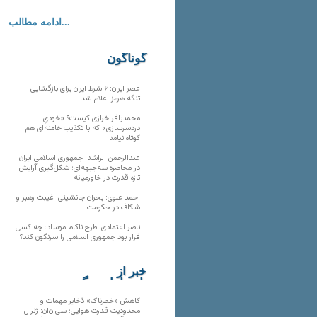
ادامه مطالب...
گوناگون
عصر ایران: ۶ شرط ایران برای بازگشایی
تنگه هرمز اعلام شد
محمدباقر خرازی کیست؟ «خودیِ
دردسرسازی» که با تکذیب خامنه‌ای هم
کوتاه نیامد
عبدالرحمن الراشد: جمهوری اسلامی ایران
در محاصره سه‌جبهه‌ای؛ شکل‌گیری آرایش
تازه قدرت در خاورمیانه
احمد علوی: بحران جانشینی، غیبت رهبر و
شکاف در حکومت
ناصر اعتمادی: طرح ناکام موساد: چه کسی
قرار بود جمهوری اسلامی را سرنگون کند؟
خبر از
تارنماهای دیگر
کاهش «خطرناک» ذخایر مهمات و
محدودیت قدرت هوایی؛ سی‌ان‌ان: ژنرال