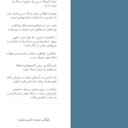
ارشد آمریکا در پی راه خروج از جنگ با
ایران است
تهران با طولانی کردن جنگ در پی ضربه زدن
به ترامپ در انتخابات میان‌دوره‌ای است
تایید خبر استعفای محمدباقر ذوالقدر؛
پزشکیان استعفای دبیر شعام را نپذیرفت
از افاضات خرازی: ۵۰ هزار حزب اللهی
بریزند خیابان‌ها و بی حجاب‌ها را بکشند و
نیرو‌های دولتی را ناکار کنند!
عراقچی: توافق با عمان درباره مسیر موقت
تنگه هرمز نزدیک است
غریب‌آبادی: برخی کشورهای منطقه
مستقیم به ایران حمله کردند
یک کشتی در آب‌های عمان در نزدیکی تنگه
هرمز هدف پرتابه ناشناس قرار گرفت
حادثه در دریای عمان؛ بر پایه داده‌های
کشتیرانی، تردد در تنگه هرمز و باب‌المندب
به شدت کاهش یافت
بایگانی نسخه قدیم سایت