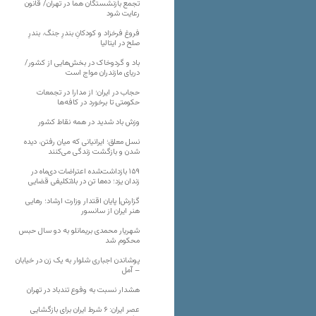
تجمع بازنشستگان هما در تهران/ قانون
رعایت شود
فروغ فرخزاد و کودکانِ بندرِ جنگ، بندرِ
صلح در ایتالیا
باد و گردوخاک در بخش‌هایی از کشور/
دریای مازندران مواج است
حجاب در ایران؛ از مدارا در تجمعات
حکومتی تا برخورد در کافه‌ها
وزش باد شدید در همه نقاط کشور
نسل معلق؛ ایرانیانی که میان رفتن، دیده
شدن و بازگشت زندگی می‌کنند
۱۵۹ بازداشت‌شده اعتراضات دی‌ماه در
زندان یزد؛ ده‌ها تن در بلاتکلیفی قضایی
گزارش| پایان اقتدار وزارت ارشاد؛ رهایی
هنر ایران از سانسور
شهریار محمدی بریمانلو به دو سال حبس
محکوم شد
پوشاندن اجباری شلوار به یک زن در خیابان
– آمل
هشدار نسبت به وفوع تندباد در تهران
عصر ایران: ۶ شرط ایران برای بازگشایی