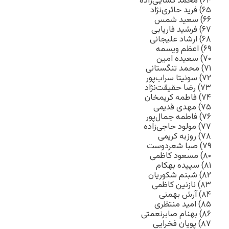
۶۴) محمد کسایی‌زاده
۶۵) فرید حائری‌نژاد
۶۶) سعید شمس
۶۷) فرشید فاریابی
۶۸) ارشاد علیجانی
۶۹) اعظم ویسمه
۷۰) سعیده امین
۷۱) محمد تنگستانی
۷۲) سونیتا سراب‌پور
۷۳) رضا حقیقت‌نژاد
۷۴) فاطمه کریمخان
۷۵) مهدی قدیمی
۷۶) فاطمه جمال‌پور
۷۷) مولود حاجی‌زاده
۷۸) روزبه کریمی
۷۹) صبا شعردوست
۸۰) مسعود کاظمی
۸۱) سپیده بهکام
۸۲) شبنم شکوریان
۸۳) نازنین کاظمی
۸۴) آرش بهمنی
۸۵) امید منتظری
۸۶) بهنام صابرنعمتی
۸۷) پویان فخرایی