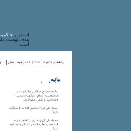
استقرار
حاکميت
هدف نهضت ملی 
است
یکشنبه, ۱۸ مرداد , ۱۴۰۵ |
خانه
نهضت ملی
سازم
بیانیه
سازمان‌های
ملی
بیانیه مجامع اسلامی ایرانیان – در
محکومیت اعدام، سرکوب سیاسی–
اجتماعی، و نقض حقوق زنان
جبهه ملی ایران: ماشین اعدام را متوقف
کنید!
جبهه ملی ایران-خارج از کشور انجام
اعدام‌های وقیحانه در ملأِعام را محکوم
می‌کند