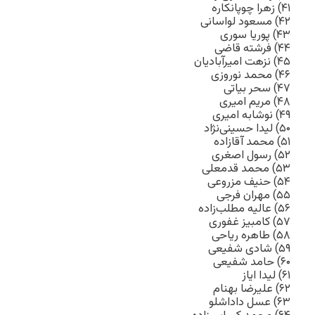
۴۱) زهرا چوپانکاره
۴۲) مسعود لواسانی
۴۳) پوریا سوری
۴۴) فرشته قاضی
۴۵) نزهت امیرآبادیان
۴۶) محمد نوروزی
۴۷) سحر بیاتی
۴۸) مریم امیری
۴۹) نوشابه امیری
۵۰) لیدا حسینی‌نژاد
۵۱) محمد آقازاده
۵۲) رسول اصغری
۵۳) محمد قدمعلی
۵۴) حنیف مزروعی
۵۵) مهران فرجی
۵۶) عالیه مطلب‌زاده
۵۷) کامبیز غفوری
۵۸) طاهره ریاحی
۵۹) شادی شفیعی
۶۰) حامد شفیعی
۶۱) لیدا ایاز
۶۲) علیرضا بهنام
۶۳) عسل داداشلو