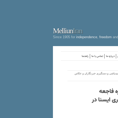
Melliun
Iran
Since 1905 for
independence
,
freedom
an
درباره ما
تماس با ما
راهنما
عه اسیدپاشی و دستگیری خبرنگاران و عکاس
ره فاجعه
ی ایسنا در