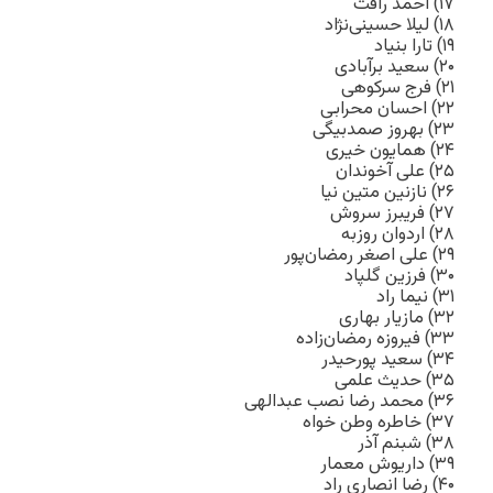
۱۷) احمد رافت
۱۸) لیلا حسینی‌نژاد
۱۹) تارا بنیاد
۲۰) سعید برآبادی
۲۱) فرج سرکوهی
۲۲) احسان محرابی
۲۳) بهروز صمدبیگی
۲۴) همایون خیری
۲۵) علی آخوندان
۲۶) نازنین متین نیا
۲۷) فریبرز سروش
۲۸) اردوان روزبه
۲۹) علی اصغر رمضان‌پور
۳۰) فرزین گلپاد
۳۱) نیما راد
۳۲) مازیار بهاری
۳۳) فیروزه رمضان‌زاده
۳۴) سعید پورحیدر
۳۵) حدیث علمی
۳۶) محمد رضا نصب عبدالهی
۳۷) خاطره وطن خواه
۳۸) شبنم آذر
۳۹) داریوش معمار
۴۰) رضا انصاری راد