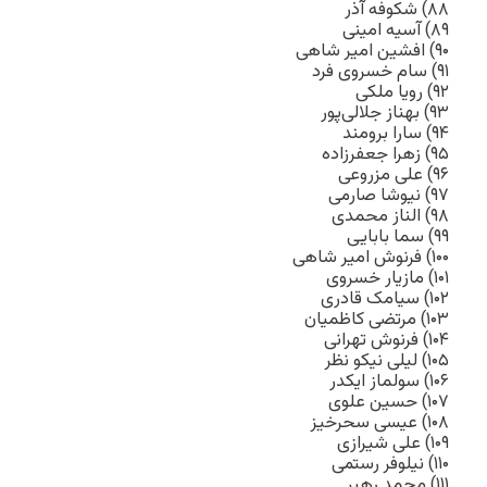
۸۸) شکوفه آذر
۸۹) آسیه امینی
۹۰) افشین امیر شاهی
۹۱) سام خسروی فرد
۹۲) رویا ملکی
۹۳) بهناز جلالی‌پور
۹۴) سارا برومند
۹۵) زهرا جعفرزاده
۹۶) علی مزروعی
۹۷) نیوشا صارمی
۹۸) الناز محمدی
۹۹) سما بابایی
۱۰۰) فرنوش امیر شاهی
۱۰۱) مازیار خسروی
۱۰۲) سیامک قادری
۱۰۳) مرتضی کاظمیان
۱۰۴) فرنوش تهرانی
۱۰۵) لیلی نیکو نظر
۱۰۶) سولماز ایکدر
۱۰۷) حسین علوی
۱۰۸) عیسی سحرخیز
۱۰۹) علی شیرازی
۱۱۰) نیلوفر رستمی
۱۱۱) محمد رهبر