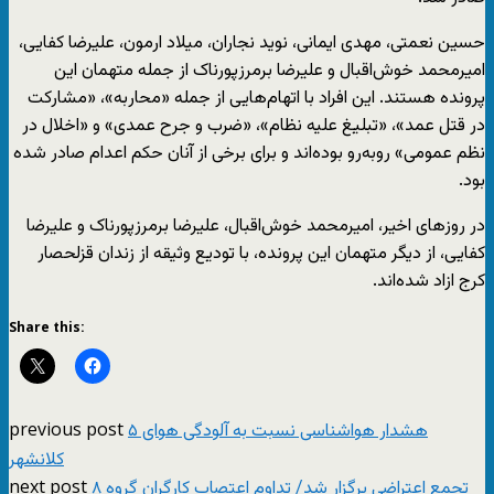
حسین نعمتی، مهدی ایمانی، نوید نجاران، میلاد ارمون، علیرضا کفایی،
امیرمحمد خوش‌اقبال و علیرضا برمرزپورناک از جمله متهمان این
پرونده هستند. این افراد با اتهام‌هایی از جمله «محاربه»، «مشارکت
در قتل عمد»، «تبلیغ علیه نظام»، «ضرب و جرح عمدی» و «اخلال در
نظم عمومی» روبه‌رو بوده‌اند و برای برخی از آنان حکم اعدام صادر شده
بود.
در روزهای اخیر، امیرمحمد خوش‌اقبال، علیرضا برمرزپورناک و علیرضا
کفایی، از دیگر متهمان این پرونده، با تودیع وثیقه از زندان قزلحصار
کرج ازاد شده‌اند.
Share this:
previous post
هشدار هواشناسی نسبت به آلودگی هوای ۵
کلانشهر
next post
۸ تجمع اعتراضی برگزار شد/ تداوم اعتصاب کارگران گروه