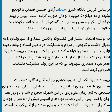
براساس گزارش پایگاه خبری
امتداد
، آزادی حسین نعمتی با تودیع
وثیقه‌ای به مبلغ ۵۰ میلیارد تومان صورت گرفته است. پیش‌تر پیام
درفشان، وکیل حسین نعمتی، در گفت‌وگو با امتداد اعلام کرده بود
خانواده موکلش توانایی تامین این میزان وثیقه را ندارند.
به نوشته امتداد، انتشار این گفت‌وگو واکنش شماری از شهروندان را به
دنبال داشت و گروهی از مردم با مشارکت در تامین اسناد وثیقه، زمینه
آزادی حسین نعمتی را فراهم کردند. در نهایت، این متهم پرونده شهرک
اکباتان در شب یلدا از زندان قزلحصار کرج ازاد شد. پیام درفشان نیز از
همراهی و همیاری شهروندانی که در این روند مشارکت داشتند،
قدردانی کرده است.
پرونده شهرک اکباتان به رویدادهای چهارم آبان ۱۴۰۱ و اعتراضات
سراسری علیه جمهوری اسلامی بازمی‌گردد؛ حوادثی که طی ان یک نیروی
بسیجی به نام ارمان علی‌وردی در این شهرک مجروح شد و دو روز بعد
جان باخت. پس از این رخداد، نهادهای امنیتی بیش از ۵۰ نفر از جوانان
ساکن این شهرک را بازداشت کردند و برای تعدادی از آنان کیفرخواست
صادر شد.