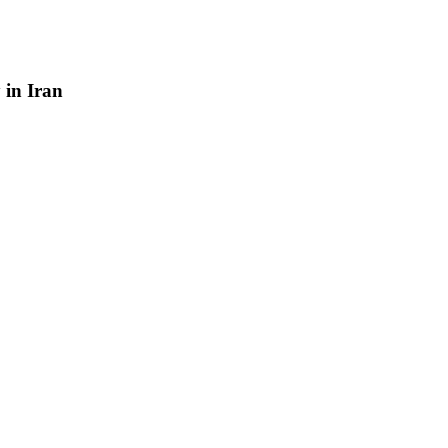
y
in
Iran