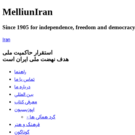
Melliun
Iran
Since 1905 for
independence
,
freedom
and
democrac
Iran
استقرار
حاکميت ملی
هدف نهضت ملی ایران است
راهنما
تماس با ما
درباره ما
بین المللی
معرفی کتاب
اپوزیسیون
- گرد همآئی ها
فرهنگ و هنر
گوناگون