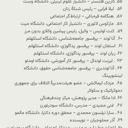
۵۵. کارین فلنسنر – دانشیار علوم تربیتی، دانشگاه وست
۵۶. لیلا قرایی – رئیس شبکهٔ زنان
۵۷. هنگامه قره‌باغی – ارتباط‌گر اجتماعی
۵۸. مارکوس لائوری – دانشیار کار اجتماعی، دانشگاه میت
۵۹. کنت لوئیس – وکیل، رئیس پیشین وکلای بدون مرز
۶۰. آنا لوند – پرفسور جامعه‌شناسی، دانشگاه استکهلم
۶۱. استفان لوند – پرفسور پداگوژی، دانشگاه استکهلم
۶۲. ریان لوند – پرفسور پداگوژی، دانشگاه استکهلم
۶۳ . لیزبت لوندال – پرفسور کار آموزشی، دانشگاه اومئو
۶۴ . آنا لوندبری – پرفسور جامعه‌شناسی حقوق، دانشگاه
لینشوپینگ
۶۵. مزدک لیماکشی – عضو هیئت‌مدیرهٔ ائتلاف برای جمهوری
دموکراتیک و سکولار
۶۶. ادا مانگا – مدیر پژوهش، مرکز چندفرهنگی
۶۷. غنی مجیدی – مدرس، دانشگاه سودرتورن
۶۸ . سارا نیلسون محمدی – محقق دوره دکترا، دانشگاه مالمو
۶۹. آذر محلوجیان – نویسنده
۷۰ لئونارد مولیناری – مدرس مددکار اجتماعی، دانشگاه سودرتورن