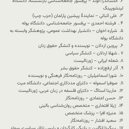
۲. الکساندرا آلوند – پرفسور جامعه‌شناسی بازنشسته، دانشگاه
لینشوپینگ
۳. علی اثباتی – نمایندهٔ پیشین پارلمان (حزب چپ)
۴ . فرشته احمدی – پرفسور جامعه‌شناسی، دانشگاه یوله
۵. شراره اخوان – دانشیار بهداشت عمومی، پژوهشگر وابسته به
دانشگاه یوله
۶. پروین اردلان – نویسنده و کنشگر حقوق زنان
۷ . شهلا اردلان – کنشگر سیاسی
۸. شعله ایرانی – ژورنالیست
۹. آذر ارفع‌زاده – کنشگر حقوق بشر
۱۰. شورا اسماعیلیان – روزنامه‌نگار فرهنگی و نویسنده
۱۱. صوفیا اسموله – دکترای مددکاری اجتماعی، دانشگاه میت
۱۲. مارینا استاگ – دکترای فلسفه در زبان عربی، ژورنالیست
۱۳. حسن اعتمادی – روزنامه‌نگار
۱۴. ژیلا افتخاری – متخصص روان‌شناسی بالینی
۱۵. منیژه افرا – پزشک متخصص
۱۶. سعید افشار – روزنامه‌نگار
۱۷ . بریگیتا انگلین – بازیگر، کارگردان و رئیس تئاتر سراسری سوئد