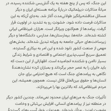
این جنگ، که پس از پنج هفته به یک آتش‌بس شکننده رسیده، در
میانهٔ مذاکرات دیپلماتیک دربارهٔ برنامه هسته‌ای ایران و دیگر
مسائل مناقشه‌برانگیز طولانی‌مدت آغاز شد. به‌جای آن‌که به این
مذاکرات فرصت داده شود، خشونتِ رو به تشدید در اولویت قرار
گرفت. پیامدها از هم‌اکنون ویرانگر است. هزاران غیرنظامی ایرانی
کشته شده‌اند. خانه‌ها، بیمارستان‌ها، مدارس، دانشگاه‌ها و دیگر
زیرساخت‌های حیاتی جامعه به ویرانه تبدیل شده‌اند. بخش‌های
مهمی از صنعت کشور نابود شده و این امر به بیکاری گسترده،
تعمیق سریع آسیب‌پذیری اجتماعی و اقتصادی و شرایط زندگی
بسیار ناامن و شکننده انجامیده است. اظهاراتی از این دست که
باید «ایران را به عصر حجر برگرداند و بمباران کرد» نشان‌دهندهٔ
نگاهی به پیامدهای جنگ است که هیچ احترامی برای جان
انسان‌ها و حقوق بین‌الملل قائل نیست. همچون همیشه، این
مردم غیرنظامی‌اند که بالاترین بها را می‌پردازند.
تأثیرات جنگ به مرزهای ایران محدود نمی‌ماند. چندین کشور دیگر
در منطقه نیز از پیامدهای انسانی، افزایش بی‌ثباتی و وخامت
وضعیت امنیتی متأثر شده‌اند. هم‌زمان، خطر آسیب‌های گستردهٔ