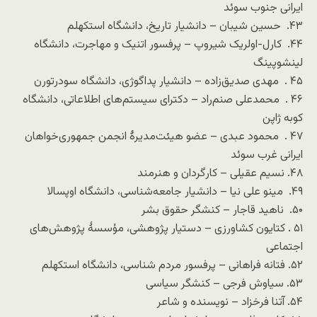
ایرانی جنوب سوئد
۴۳. حسین شیبان – دانشیار تاریخ، دانشگاه استکهلم
۴۴. کارل-اولریک شیروپ – پرفسور اتنیک و مهاجرت، دانشگاه
لینشوپینگ
۴۵ . مهدی صدیق‌زاده – دانشیار پداگوژی، دانشگاه سودرتورن
۴۶ . محمدعلی صنم‌راد – دکترای سیستم‌های اطلاعاتی، دانشگاه
کوبه ژاپن
۴۷ . محمود عبدی – عضو هیئت‌مدیرهٔ انجمن جمهوری‌خواهان
ایرانی غرب سوئد
۴۸. نسیم عقیلی – کارگردان و هنرمند
۴۹. مینو علی نیا – دانشیار جامعه‌شناسی، دانشگاه اوپسالا
۵۰. ناهید قاجار – کنشگر حقوق بشر
۵۱ . کتایون کشاورزی – دستیار پژوهشی، مؤسسهٔ پژوهش‌های
اجتماعی
۵۲. فتانه فراهانی – پرفسور مردم شناسی، دانشگاه استکهلم
۵۳. سیاوش فرجی – کنشگر سیاسی
۵۴. آتنا فرخزاد – نویسنده و شاعر