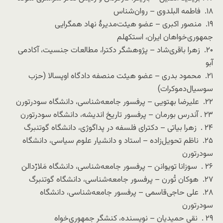
۱۸. فاطمه البلدوی – روان‌شناس
۱۹. منصور اکبری – عضو هیئت‌مدیرهٔ نهاد همگرایی
جمهوری‌خواهان ایران، استکهلم
۲۰. زهرا باقری‌شاد – پژوهشگر دکترا، مطالعات جنسیت، آکادمی
آبو
۲۱. محمود بدری – عضو هیئت منصفه دادگاه اوپسالا (حزب
سوسیال‌دموکرات)
۲۲. علیرضا بهتویی – پرفسور جامعه‌شناسی، دانشگاه سودرتورن
۲۳ . آندرس بورمان – پرفسور تاریخ اندیشه، دانشگاه سودرتورن
۲۴ . زهرا بیاتی – دکترای فلسفه در پداگوژی، دانشگاه گوتنبرگ
۲۵. ناظم تحویل‌زاده – استاد و دانشیار علوم سیاسی، دانشگاه
سودرتورن
۲۶ . سوزانا تویوانن – پرفسور جامعه‌شناسی، دانشگاه مَلارْدالن
۲۷. هوکان تُورن – پرفسور جامعه‌شناسی، دانشگاه گوتنبرگ
۲۸. علی حاجی‌قاسمی – پرفسور جامعه‌شناسی، دانشگاه
سودرتورن
۲۹ . نقی حمیدیان – نویسنده، کنشگر جمهوری‌خواه