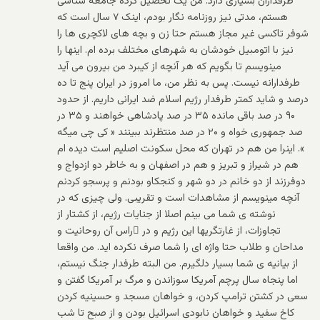
طرفداران بسیاری دارد. من یک تحصیل کرده جامعه شناسی
هستم، مدتی نیز روزنامه نگار بودم، اینک ۷ سال است که
شوفر تاکسی غیر مجاز هستم حتا زن و بچه های لاکچری ها را
نیز با اتومبیل خودشان به شهرهای مختلف برده ام. اینها را
مینویسم تا بگویم که هر آنچه از کیبرد من بیرون می آید
طرفدارانه نیست. پس به نظر من، ما امروز در ایران پنج تا ده
درصد و شاید کمتر طرفدار رژیم اسلام ضد ایرانی داریم. از حدود
۹۰ در صد باقی مانده ۳۵ در صد پادشاهی خواهند و ۳۵ در
صد جمهوری خواه و ۲۰ در صد منتظرند ببینند « کی چی میگه
». اینرا من هم در تهران که محل سکونت اصلیم است دیده ام
هم در شیراز و تبریز و هم در اصفهان و به خاطر دو ازدواج و
دوفرزند از دو خانم در دو شهر و کنجکاو بودنم و پرسجو کردنم
آنچه مینویسم از مشاهدات است و تقریبی. ولی چیزی که در
نوشته ی شما می بینم اصلا از جنایات رژیم، از کشتار از
تجاوزات، از غارتگریها این رژیم و در ٰراس آن روحانیت و
مداحان و طلاب حتا واژه ای را شما صرف نکرده اید. من واقعا
از بیانیه ی شما بسیار دلگیرم. من البته طرفدار جنگ نیستم،
اما پنجاه سال پرچم آمریکا سوزاندن و مرگ بر آمریکا گفتن و
سعی در کشتن ترامپ کردن، و خواهان مسجد و حسینیه کردن
کاخ سفید و خواهان نابودی اسرائيل بودن و از صبح تا شب