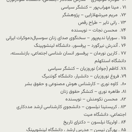
۷۱ . مینا مهراب‌پور – کنشگر سیاسی
۷۲. مریم میرشهلازایی – پژوهشگر
۷۳ . رانی نایر – طراح رقص
۷۴. محسن نجات – نویسنده
۷۵ . سورایا ندیم‌پور – سخنگوی صدای زنان سوسیال‌دموکرات ایرانی
۷۶ . آندرش نیرگورد – پرفسور، دانشگاه لینشوپینگ
۷۷ . کارین نورمان – پرفسور انسان شناسی اجتماعی، بازنشسته،
دانشگاه استکهلم
۷۸. کاظم (جواد) نوروزیان – کنشگر سیاسی
۷۹. فروغ نوروزیان – دانشیار، دانشگاه گوتنبرگ
۸۰. کاوه نوری – کارشناس هوش مصنوعی و حقوق بشر
۸۱. طاهره نوری – کنشگر حقوق زنان
۸۲. محسن نکومنش – نویسنده
۸۳ . کریستینا نیلسون – دانشجوی کارشناسی ارشد مددکاری
اجتماعی، دانشگاه میت
۸۴ . اولریکا نیلسون – دکترای تاریخ
۸۵ . یورگن نیسن – مدرس ارشد ، دانشگاه لینشوپینگ