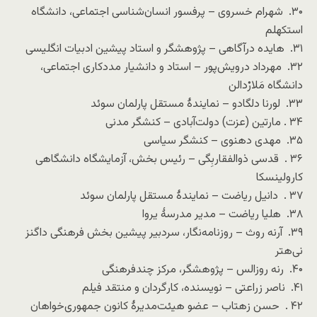
۳۰. شهرام خسروی – پرفسور انسان‌شناسی اجتماعی، دانشگاه
استکهلم
۳۱. هایده درآگاهی – پژوهشگر و استاد پیشین ادبیات انگلیسی
۳۲. مهرداد درویش‌پور – استاد و دانشیار مددکاری اجتماعی،
دانشگاه مَلارْدالن
۳۳. لورنا دلگادو – نمایندهٔ مستقل پارلمان سوئد
۳۴ . مارتین (عزت) دولت‌آبادی – کنشگر مدنی
۳۵. مهدی دهنوی – کنشگر سیاسی
۳۶ . قدسی ذوالفقاربِگی – رئیس بخش، آزمایشگاه دانشگاهی
کارولینسکا
۳۷ . دانیل ریاضت – نمایندهٔ مستقل پارلمان سوئد
۳۸. هلیا ریاضت – مدیر مدرسهٔ یروا
۳۹. آرنه روث – روزنامه‌نگار، سردبیر پیشین بخش فرهنگی داگنز
نی‌هتر
۴۰. رنه روزالس – پژوهشگر، مرکز چندفرهنگی
۴۱. ناصر زراعتی – نویسنده، کارگردان و منتقد فیلم
۴۲ . حسن زهتاب – عضو هیئت‌مدیرهٔ کانون جمهوری‌خواهان