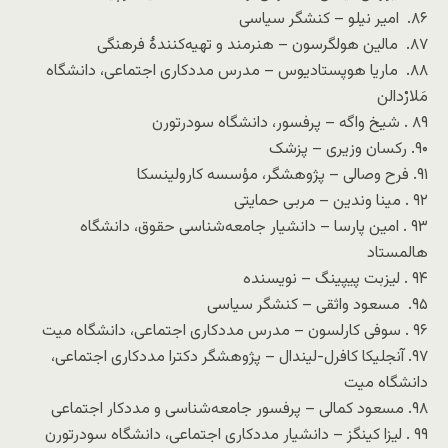
۸۶. امیر نیلو – کنشگر سیاسی
۸۷. مالین هولگرسون – هنرمند و تهیه‌کنندهٔ فرهنگی
۸۸. ماریا هوپستادیوس – مدرس مددکاری اجتماعی، دانشگاه
مَلارْدالن
۸۹ . شیخ واگه – پرفسور، دانشگاه سودرتورن
۹۰. رکسان وزیری – پزشک
۹۱. فرح وصالی – پژوهشگر، مؤسسه کارولینسکا
۹۲ . مینا وندین – مربی حمایتی
۹۳ . امین پارسا – دانشیار جامعه‌شناسی حقوق، دانشگاه
هالمستاد
۹۴ . لیزبت پیپینگ – نویسنده
۹۵. مسعود واثقی – کنشگر سیاسی
۹۶ . سوفی کارلسون – مدرس مددکاری اجتماعی، دانشگاه میت
۹۷. آنجلیکا کافرل-لیندال – پژوهشگر دکترا مددکاری اجتماعی،
دانشگاه میت
۹۸. مسعود کمالی – پرفسور جامعه‌شناسی و مددکار اجتماعی
۹۹ . لیزا کینگز – دانشیار مددکاری اجتماعی، دانشگاه سودرتورن