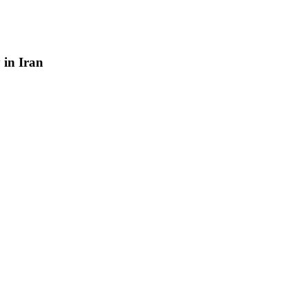
y
in
Iran