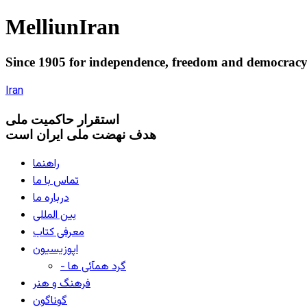
Melliun
Iran
Since 1905 for
independence
,
freedom
and
democrac
Iran
استقرار
حاکميت ملی
هدف نهضت ملی ایران است
راهنما
تماس با ما
درباره ما
بین المللی
معرفی کتاب
اپوزیسیون
- گرد همآئی ها
فرهنگ و هنر
گوناگون