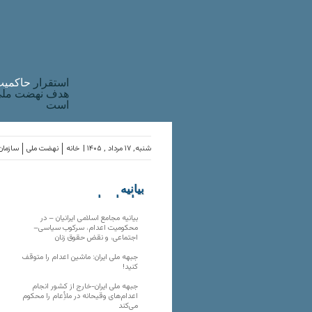
استقرار
حاکميت
هدف نهضت ملی 
است
شنبه, ۱۷ مرداد , ۱۴۰۵ |
خانه
نهضت ملی
سازمان‌
بیانیه
سازمان‌های
ملی
بیانیه مجامع اسلامی ایرانیان – در
محکومیت اعدام، سرکوب سیاسی–
اجتماعی، و نقض حقوق زنان
جبهه ملی ایران: ماشین اعدام را متوقف
کنید!
جبهه ملی ایران-خارج از کشور انجام
اعدام‌های وقیحانه در ملأِعام را محکوم
می‌کند