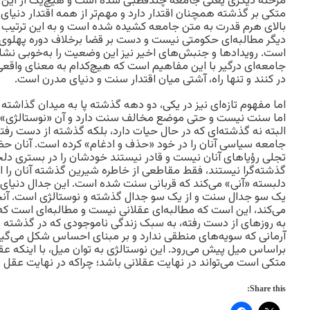
مرحله‌ دیگری یعنی جامعه چندقطبی شده است و هیچ‌یک از این م
متکی بر گذشته همچنان اقتدار دارد و مهم‌تر از همه اقتدار دنیای
بالای هرم قدرت به متن جامعه کشیده شده است و به این ترتیب گ
دیگر مطالبه‌ای حکومتی نیست و دست بر قضا برخلاف دوره پهلوی ا
است. رویدادها و جنبش‌های اخیر نیز این وضعیت را به‌خوبی نشا
جامعه‌ای درگیر با این مفاهیم است که هیچ‌کدام به معنای واقعی ن
در کنند و تنها راه، آشتی میان اقتدار سنت و دنیای مدرن است.
اما مفهوم تازه‌ای نیز در یکی، دو دهه گذشته پا به میدان گذاشت
اما سنت نیست و حتی موضع مخالف سنت دارد و آن «نوستالژی» ا
البته نه گذشته‌ای که در حال حیات دارد، بلکه گذشته از دست ر
جامعه سیاسی آنان را در خود «حذف و ادغام» کرده است. آنان حضو
تجلی رؤیاهای آنان نیست و قادر نیستند خودشان را در بستری دلخو
گذشته‌گرا نیستند، فقط مقاطعی از خاطره شیرین گذشته آنان را 
دلبسته «آنی» می‌کند که قربانی سنت شده است. این جدال دنیای ج
یک سو جدال سنت و از یک سو جدال گذشته و نوستالژی است. آنچه
می‌کند، این است که مطالبه‌ای عقلانی نیست و مطالبه‌ای است ک
به روزهای از دست رفته، به سبک زندگی ناموجودی که در گذشته
آرمانی که سویه‌های منطقی ندارد و بر مبنای احساس شکل می‌گیر
بر‌اساس میل پیش می‌رود. این نوستالژی به توان میل، با اینکه ع
متکی است می‌تواند در نهایت عقلانی باشد؛ چراکه در نهایت عقل نی
Share this: