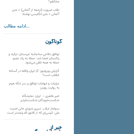
مخالفم؟
نقاب ضرورت (ترجمه از آلمانی) + متن
آلمانی + متن انگلیسی نوشته
ادامه مطالب...
گوناگون
توافق دفاعی سه‌جانبه عربستان، ترکیه و
پاکستان امضا شد؛ حمله به یک عضو،
حمله به همه تلقی می‌شود
گزارش یورونیوز؛ آیا ایران واقعا در آستانه
انقلاب است؟
جزئیات و ابهامات توافق بر سر تنگه هرمز
به روایت رویترز
امیر طاهری – ایران: نمایشگاه
شکست‌خوردگان شکست‌ناپذیر
سولماز ایکدر: دبیری شورای عالی امنیت
ملی؛ کرسی‌ای که از قانون قدرتمندتر است
خبر از
تارنماهای دیگر