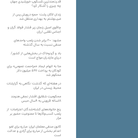
قدرت‌مندترین تلسکوپ خورشیدی جهان
چه چیزی را آشکار کرد؟
زندان لاکان رشت؛ حمزه درویش پس از
ضرب‌وشتم به بهداری منتقل شد
چاقوی اصیل زنجان زیر فشار فولاد گران و
اجناس تقلبی ارزان
مشهد؛ ۲۰ برابر شدن پلمب واحدهای
صنفی نسبت به سال گذشته
باد و گردوخاک در بخش‌هایی از کشور/
دریای مازندران مواج است
متا به اتهام ایجاد «مزاحمت عمومی» برای
کودکان به پرداخت ۵۶۷ میلیون دلار
محکوم شد
در هفته‌ای که گذشت؛ نگاهی به گزارشات
محیط زیستی در ایران
محکومیت شقایق افشار نجفی هنرمند
۱۸ساله قزوینی به ۹سال حبس
رنج خانواده‌های کشته‌شدگان اعتراضات؛ از
پلمب کسب‌وکارها تا ممنوعیت حضور بر
مزار
کانون صنفی معلمان ایران: مبارزه برای لغو
اعدام بخشی از مبارزه برای آزادی و عدالت
است