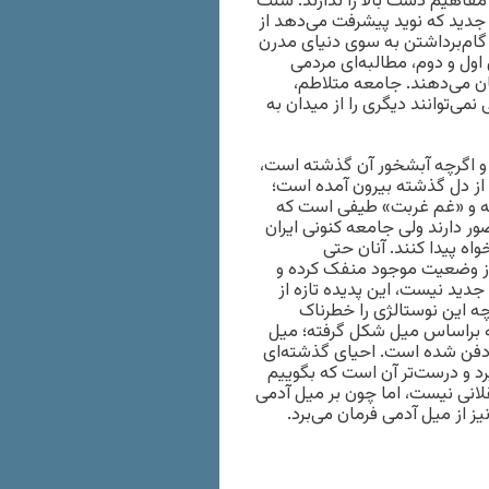
فاهیم دست بالا را ندارند. سنت
 جدید که نوید پیشرفت می‌دهد از
ام‌برداشتن به‌ سوی دنیای مدرن
ول و دوم، مطالبه‌ای مردمی
ن می‌دهند. جامعه متلاطم،
می‌توانند دیگری را از میدان به
ه و اگرچه آبشخور آن گذشته است،
ز دل گذشته بیرون آمده است؛
فته و «غم غربت» طیفی است که
ر دارند ولی جامعه کنونی ایران
اه پیدا کنند. آنان حتی
از وضعیت موجود منفک کرده و
دید نیست، این پدیده تازه از
 این نوستالژی را خطرناک
ه براساس میل شکل گرفته‌؛ میل
 دفن شده است. احیای گذشته‌ای
د و درست‌تر آن است که بگوییم
قلانی نیست، اما چون بر میل آدمی
ز از میل آدمی فرمان می‌برد.