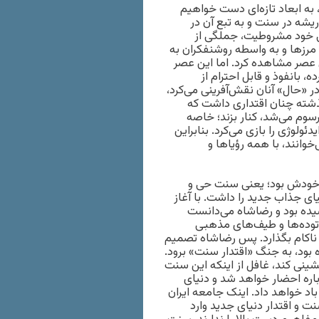
 به ابعاد تازه‌ای دست خواهیم
شه در سنت و به‌ تبع آن در
ی خود مشروطیت، جملگی از
 مرزها و به‌ واسطه روشنفکران به
ین عصر مشاهده کرد. اما این عصر
 بانفوذ و قابل احترام از
ر «حال» آنان نقش‌آفرینی می‌کرد،
ذشته چنان اقتداری داشت که
سوم می‌شد، کنار بزند؛ خاصه
ئولوژی را بازی می‌کرد. بنابراین
وانند، با همه رؤیاها و
 خودش بود؛ یعنی سنت حی و
یای جذاب جدید را داشت. با آغاز
ده بود و رضاشاه می‌دانست
 توده‌ها و طیف‌های مذهبی
ش ناکام بگذارد. پس رضاشاه تصمیم
 بود، به جنگ «اقتدار سنت» برود.
شینی کند، غافل از اینکه این سنت
خم‌های تاریخی بر دوش در دوره پهلوی دوم، سال 57 دوباره احضار خواهد شد و دنیای
باد خواهد داد. اینک جامعه ایران
ت و اقتدار دنیای جدید وارد