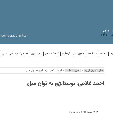
 ملی
ایران
d
democracy
in
Iran
ها
پیوندها
دیدگاه‌ها
حقوق بشر
گوناگون
فرهنگ و هنر
اپوزیسیون
معرفی کتاب
بین المللی
سایت ملیون ایران
آخرین مطالب
>
> احمد غلامی: نوستالژی به توان میل
احمد غلامی: نوستالژی به توان میل
-
Saturday, 30th May, 2026