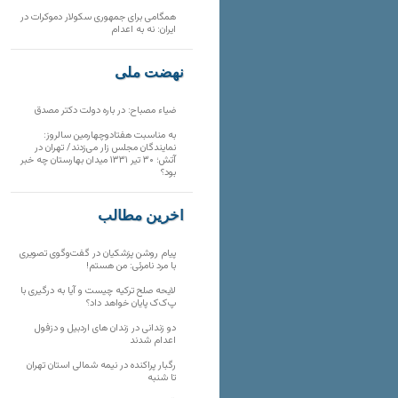
همگامی برای جمهوری سکولار دموکرات در
ایران: نه به اعدام
نهضت ملی
ضیاء مصباح: در باره دولت دکتر مصدق
به مناسبت هفتادوچهارمین سالروز:
نمایندگان مجلس زار می‌زدند/ تهران در
آتش؛ ۳۰ تیر ۱۳۳۱ میدان بهارستان چه خبر
بود؟
آخرین مطالب
پیام روشن پزشکیان در گفت‌و‌گوی تصویری
با مرد نامرئی: من هستم!
لایحه صلح ترکیه چیست و آیا به درگیری با
پ‌ک‌ک پایان خواهد داد؟
دو زندانی در زندان های اردبیل و دزفول
اعدام شدند
رگبار پراکنده در نیمه شمالی استان تهران
تا شنبه