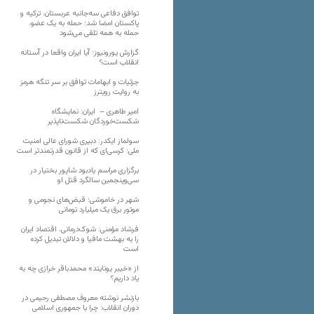
توافق دفاعی سه‌جانبه عربستان، ترکیه و
پاکستان امضا شد؛ حمله به یک عضو،
حمله به همه تلقی می‌شود
گزارش یورونیوز؛ آیا ایران واقعا در آستانه
انقلاب است؟
جزئیات و ابهامات توافق بر سر تنگه هرمز
به روایت رویترز
امیر طاهری – ایران: نمایشگاه
شکست‌خوردگان شکست‌ناپذیر
سولماز ایکدر: دبیری شورای عالی امنیت
ملی؛ کرسی‌ای که از قانون قدرتمندتر است
برگزاری مراسم یادبود شاپور بختیار در
سی‌وپنجمین سالگرد قتل او
شهر در خاموشی؛ قبض‌های نجومی و
موتور برق یک میلیارد تومانی
فرشاد مؤمنی: شوک‌درمانی، اقتصاد ایران
را به بهشت مافیا و دلالان تبدیل کرده
است
از «خیبر یونایتد» محمدباقر خرازی چه به
یاد داریم؟
بازنشر نوشته معروف مصطفی رحیمی در
دوران انقلاب: چرا با جمهوری اسلامی