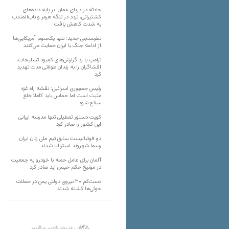
حادثه در دریای عمان؛ بر پایه داده‌های
کشتیرانی، تردد در تنگه هرمز و باب‌المندب
به شدت کاهش یافت
نظرسنجی جدید: تنها یک‌سوم آمریکایی‌ها
از ادامه جنگ با ایران حمایت می‌کنند
ترامپ با رد گزارش‌های کمبود تسلیحات،
افشاگران را به زندان طولانی مدت تهدید
کرد
رئیس‌ جمهوری اسرائیل: نقشه راه غزه
مثبت است اما حماس باید کاملا خلع
سلاح شود
کویت دستور تعطیلی تنها مدرسه ایرانی
این کشور را صادر کرد
دو فوتبالیست سابق تیم ملی زنان ایران
رسما شهروند استرالیا شدند
آلمان برای عامل حمله با خودرو به جمعیت
در مونیخ حکم حبس ابد صادر کرد
دست‌کم ۳۰ نیروی دولتی یمن در حملات
حوثی‌ها کشته شدند
بایگانی نسخه قدیم سایت