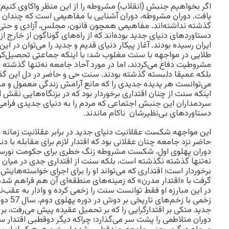
اگر بخواهیم جنبش (انقلاب) مشروطه را از این منظر واکاوی کنیم،
یافت. دوران مشروطه، دوران آشنایی با مفاهیمی است که چندان ری
گذشته نداشته‌اند. مفاهیمی همچون قانون، مجلس، آزادی و حت
دستاوردهای دنیای جدید بوده‌اند که از راه‌های گوناگون از خارج از
ایران رسیده بودند. آغاز پیکار دنیای قدیم و جدید را می‌توان در ا
طلایی در مواجهه با سنت مغلوب شد؛ با اینکه جماعتی تحصیل‌کرده،
مشروطیت دفاع می‌کردند، اما در مورد آحاد جامعه نه‌تنها گذشته د
بلکه عمیقا دلبسته گذشته بودند. سنت حی و حاضر در دل این گ
می‌توانست هر پدیده جدیدی را که مانع آرامش زندگی معمول و مر
اینکه سنت از چنان اقتداری برخوردار بود که در بزنگاه‌هایی نقش اید
سردمداران این جنبش اجتماعی که مردم را به دنیای جدیدی فرامی‌خ
دستاوردهای بی‌نظیرشان ناکام ماندند.
این مواجهه شکست عقلانیت دنیای جدید در برابر عقلانیت زمانه
حاضر نزد جامعه چنان عقلانی بود که اقتدار لازم برای مقابله با دن
دوران پهلوی اول، شکست مشروطه زنگ خطری برای حکومت نورسی
نه‌تنها گذشته نگذشته است، بلکه سنت از اقتداری جدی در میان
برخوردار است؛ اقتداری که می‌تواند او را برای اجرای خواسته‌های
گرفت با «اقتدار مدرن» که زمینه‌های منطقه‌ای آن هم فراهم شده
در این مبارزه او فقط توانست سنت را زخمی کرده و وادار به عقب‌ن
زخمی با ز
جدید متکی بر اقتدارگرایی را که بر تحمیل عقیده پیش می‌رفت، بر 
دوران متلاطمی را پشت سر می‌گذارد؛ چراکه دیگر دوقطبی اقتدار سن