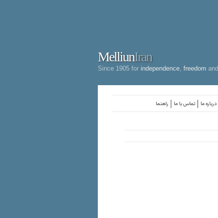
Melliun
Iran
Since 1905 for
independence
,
freedom
an
درباره ما
تماس با ما
راهنما