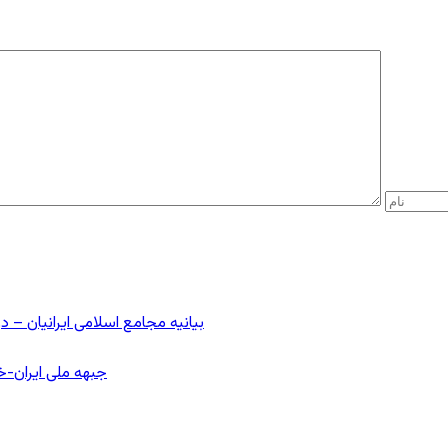
بیانیه مجامع اسلامی ایرانیان 
جبهه ملی ایران-خا