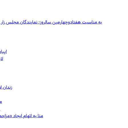
به مناسبت هفتادوچهارمین سالروز: نمایندگان مجلس زار می‌زدند/ تهران در آتش؛ ۳۰ تیر
پیام روشن پزشکیان در گفت‌و‌گوی تصویری با مرد نامرئی: من هستم!
لا
زندان 
مشهد؛ ۲۰
ب
متا به اتهام ایجاد «مزاحمت عمومی»