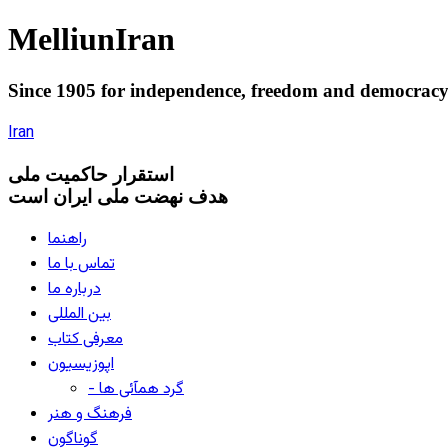
Melliun
Iran
Since 1905 for
independence
,
freedom
and
democrac
Iran
استقرار
حاکميت ملی
هدف نهضت ملی ایران است
راهنما
تماس با ما
درباره ما
بین المللی
معرفی کتاب
اپوزیسیون
- گرد همآئی ها
فرهنگ و هنر
گوناگون