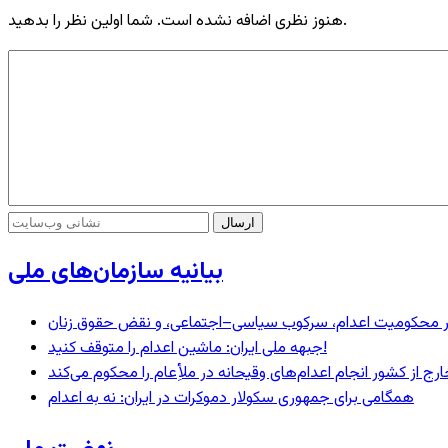
هنوز نظری اضافه نشده است. شما اولین نظر را بدهید.
بیانیه سازمان‌های ملی
– در محکومیت اعدام، سرکوب سیاسی–اجتماعی، و نقض حقوق زنان
جبهه ملی ایران: ماشین اعدام را متوقف کنید!
رج از کشور انجام اعدام‌های وقیحانه در ملأِعام را محکوم می‌کند
همگامی برای جمهوری سکولار دموکرات در ایران: نه به اعدام