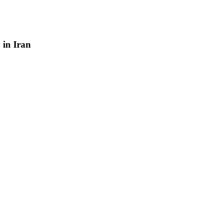
y
in
Iran