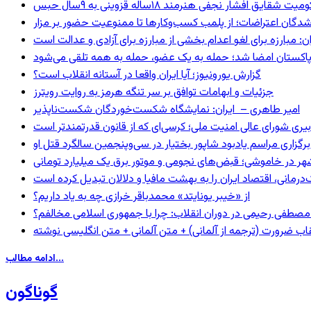
 شقایق افشار نجفی هنرمند ۱۸ساله قزوینی به ۹سال حبس
شدگان اعتراضات؛ از پلمب کسب‌وکارها تا ممنوعیت حضور بر مزار
: مبارزه برای لغو اعدام بخشی از مبارزه برای آزادی و عدالت است
و پاکستان امضا شد؛ حمله به یک عضو، حمله به همه تلقی می‌شود
گزارش یورونیوز؛ آیا ایران واقعا در آستانه انقلاب است؟
جزئیات و ابهامات توافق بر سر تنگه هرمز به روایت رویترز
امیر طاهری – ایران: نمایشگاه شکست‌خوردگان شکست‌ناپذیر
بیری شورای عالی امنیت ملی؛ کرسی‌ای که از قانون قدرتمندتر است
برگزاری مراسم یادبود شاپور بختیار در سی‌وپنجمین سالگرد قتل او
هر در خاموشی؛ قبض‌های نجومی و موتور برق یک میلیارد تومانی
رمانی، اقتصاد ایران را به بهشت مافیا و دلالان تبدیل کرده است
از «خیبر یونایتد» محمدباقر خرازی چه به یاد داریم؟
صطفی رحیمی در دوران انقلاب: چرا با جمهوری اسلامی مخالفم؟
اب ضرورت (ترجمه از آلمانی) + متن آلمانی + متن انگلیسی نوشته
ادامه مطالب...
گوناگون