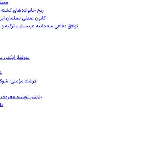
محکومیت
رنج خانواده‌های کشته‌
کانون صنفی معلمان ایران
توافق دفاعی سه‌جانبه عربستان، ترکیه 
سولماز ایکدر: د
ش
فرشاد مؤمنی: شوک‌د
بازنشر نوشته معروف م
نق