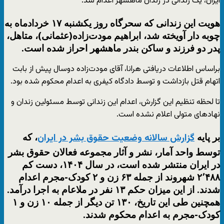
ایران، یک زندانی در زندان ماهشهر اعدام شد.
هویت این زندانی که سحرگاه روز یکشنبه ۱۷ خردادماه به
چوبه دار آویخته شد، ابراهیم مودت‌زاده(عثمانی)، متاهل،
پدر دو فرزند و ساکن بندر ماهشهر احراز شده است.
براساس اطلاعات دریافتی هرانا، آقای مودت‌زاده دوسال پیش از بابت
اتهام قتل بازداشت و توسط دادگاه کیفری به اعدام محکوم شده بود.
تا لحظه تنظیم این گزارش، اعدام این زندانی توسط مسئولین زندان و
نهادهای متولی اعلام نشده است.
بر پایه
، که
گزارش سالانه وضعیت حقوق بشر در ایران
توسط واحد آمار، نشر و آثار مجموعه فعالان حقوق بشر
در ایران منتشر شده است، در سال ۱۴۰۴، دست کم
۲٬۴۸۸ شهروند از جمله ۶۳ زن و ۲ کودک-مجرم اعدام
شدند. از این میزان حکم ۱۳ نفر در ملاعام به اجرا درآمد.
همچنین طی این تاریخ، ۱۳۰ تن دیگر از جمله ۱۰ زن و ۱
کودک-مجرم به اعدام محکوم شدند.