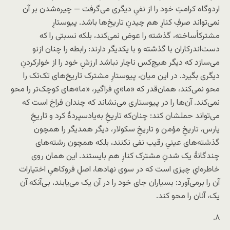
اردوگاه کرامتِ خود را از نفیِ دیگری می‌گرفت — چیره‌شدن بر آن
نمی‌تواند صرفِ کنارِ هم چیدنِ تاریخ‌ها باشد. پیوستارِ
مشترکاً‌ساخته، گذشته را عوض نمی‌کند، بلکه نسبتی را که
دست‌اندرکاران با گذشته و با یکدیگر دارند: رابطه را چنان از‌نو
می‌سازد که دیگر هیچ‌کس ناچار نباشد ارزشِ خود را از خوارکردنِ
دیگری بگیرد. در این میان، پیوستارِ مشترک تاریخ‌های تک‌تک را
محو نمی‌کند، همان‌قدر که «ما»یِ فراگیر، «ما»های کوچک‌تر را محو
نمی‌کند. آن‌ها را در پیوستاری می‌نشاند که چندان فراخ است که
می‌تواند حملشان کند: چنان‌که تاریخِ به‌یاد‌سپردهٔ کرد و تاریخِ
پارس، تاریخِ مؤمن و تاریخِ سکولار، دیگر همدیگر را همچون
گذشته‌های عینیِ رقیب نفی نکنند، بلکه همچون رشته‌های
چندگانهٔ یک شدنِ مشترک کنارِ هم بایستند. این همان روی
خاطره‌ایِ چیزی است که در سوی نهادها، اصلِ فروکاهیِ اختیارات
آن را برمی‌آورد: بسیاران جای خود را در آن یک می‌یابند، بی‌آنکه آن
یک، آنان را محو کند.
۸.