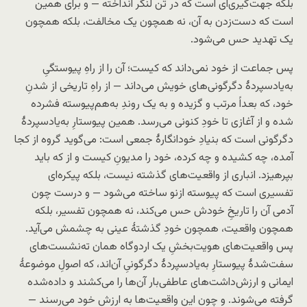
بلکه جهت‌گیری‌ای است که در تن لنگر انداخته — و برای همین
است که دست‌زدن به آن، نه همچون یک مخالفت، بلکه همچون
یک تهدید حس می‌شود.
پس جماعت از خود نمی‌داند که کیست؛ آن را از راهِ پیوستگیِ
به‌یاد‌سپردهٔ دگرگونی‌های خویش می‌داند — از راهِ تاریخی از شدنِ
خود، که بعداً مرتب و گزیده و به یک روندِ به‌هم‌پیوسته فشرده
شده و از آغازی تا خودِ کنونی می‌رسد. همین پیوستارِ به‌یاد‌سپردهٔ
دگرگونی است که بنیادِ خودانگارهٔ جمعی است: می‌گوید گروه از کجا
آمده، چه کشیده و چه کرده، خود را مدیونِ کیست و از که باید
بپرهیزد. انباری از واقعیت‌های گذشته نیست، بلکه پیکره‌ای
تفسیری است که پیوسته از‌نو ساخته می‌شود — و درست چون
آدمی آن را تاریخِ خودش حس می‌کند، نه همچون تفسیر، بلکه
همچون واقعیت، همچون خودِ گذشتهٔ عینی به چشمش می‌آید.
پس واقعیت‌های هویت‌بخشِ یک اردوگاه همان ته‌نشست‌های
سفت‌شدهٔ پیوستارِ به‌یاد‌سپردهٔ دگرگونیِ آن‌اند، که اصولِ موضوعهٔ
ایمانی و ارزش‌داشت‌های عاطفی‌بار آن‌ها را می‌کشند و داده‌شده
گرفته می‌شوند. و چون این واقعیت‌ها به ارزشِ خود می‌رسند —