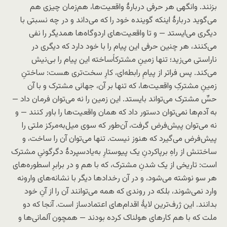
بزنند. وانگهی هر حرفی دربارهٔ واقعیت‌ها، هم‌زمان چیزی هم
می‌گوید دربارهٔ اینکه گوینده خود را که می‌داند و در چه نسبتی با
دیگری می‌ایستد — و تا واقعیت‌های اردوگاه‌ها همدیگر را نفی
می‌کنند، هر چنین حرفی این پیام را با خود دارد که دیگری در
ناراستی می‌زید؛ تنها زمینِ مشترکاً‌ساخته این پیام را بی‌نیش
می‌کند. پس فراتر از پیامِ رابطه‌ای، کارِ سخت‌تری هست: ساختنِ
زمینِ مشترکِ واقعیت‌ها، که تنها بر آن، جهانی مشترک و با آن
حسِّ مشترک می‌تواند بایستد. این زمین را نه می‌توان فرمان داد —
به آدم‌ها نمی‌توان دستور داد که همان واقعیت‌ها را باور کنند — و
نه می‌توان پیش‌فرض گرفت، آن‌طور که سوی میل‌به‌مرکز ملتی را
پیش‌فرض می‌گیرد که هنوز نیست. تنها می‌توان آن را ساخت، و
ساختنش از راهِ برپاکردنِ یک پیوستارِ به‌یاد‌سپردهٔ دگرگونیِ مشترک
است: تاریخی از یک شدنِ مشترک، که با هم و در برابرِ اسطوره‌های
هر سو نوشته می‌شود، و در آن رخدادها دیگر با نشانه‌های وارونه
وارد نمی‌شوند، بلکه در روندی که همه می‌توانند آن را از آنِ خود
بدانند. این ژرف‌ترین لایهٔ اقدام‌های اعتمادساز است. آنجا که دو
ملت که با هم کارهای هولناک کرده بودند — همچون آلمانی‌ها و