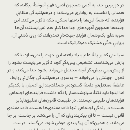
در دورترین حد، به آدمی همچون آدمی؛ فهمِ آموختهٔ بیگانه، که
همدلی را نخست به رواداری می‌رساند؛ و درهم‌تنیدگیِ متقابلِ
فزاینده، که همهٔ این‌ها را نه‌تنها ممکن، بلکه ناگزیر می‌کند. این
جنبه‌ها همچون آموزه‌های جدا‌جدا کنارِ هم نمی‌ایستند؛ آن‌ها
سویه‌های یک‌و‌همان فرایندِ جهت‌دارِ تمدن‌اند، که روی ذهنیِ آن،
برپاییِ حسِّ مشترکِ دموکراتیک است.
سیاستی که بر پایهٔ علم بنیاد یافته، این جهت را نمی‌سازد، بلکه
بازش می‌شناسد. تشخیصِ پس‌نگرِ آنچه ناگزیر می‌بایست بشود را
از پیش‌بینیِ پیش‌نگرِ آنچه محتمل می‌تواند بشود جدا می‌کند، و در
تحول، جهتش را می‌خواند — به‌سوی درهم‌تنیدگیِ چگال‌ترِ روابط،
عاطفهٔ معتدل‌تر، دامنهٔ گسترده‌ترِ همذات‌پنداریِ آدمیان با یکدیگر.
اما اینجا باید نکتهٔ سرنوشت‌ساز را نگه داشت: فرایندهای اجتماعی
فرایندهای طبیعی نیستند. در طبیعت قانون‌های تعلیق‌ناپذیر
هست؛ در زندگیِ اجتماعی تنها قاعده‌مندی‌ها هست. قاعده‌مندی
قانون نیست — تا آن پیکربندی‌ای که آن را می‌کشد بر جاست، بر جا
می‌ماند، و همین‌که آن پیکربندی عوض شود، می‌گسلد. درست