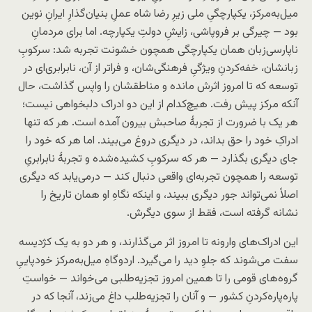
میل‌به‌مرکز، یکپارچگیِ ملی زیرِ رضا شاه عملِ بنیان‌گذارِ ایرانِ نوین
بود — چیرگی بر فروپاشی، زایشِ دولتِ یکپارچه. اما برای مردمانِ
ناپارسی‌زبان همان یکپارچگی همچون خشونت تجربه شد: سرکوبِ
زبانشان، خفه‌کردنِ ویژگیِ فرهنگی‌شان، و فراتر از آن، نابرابری‌ای در
توسعه که تا امروز اثرش مانده و مناطقشان را واپس گذاشت، حال
آنکه مرکز پیش رفت. هیچ‌کدام از این دو ادراک دلبخواهی نیست؛
هر یک با ضرورت از تجربهٔ صاحبش بیرون آمده است. هر که تنها
ادراکِ خود را حق بداند، در دیگری دروغ می‌بیند. اما هر که خود را
جای دیگری بگذارد — هر که سرکوبِ کشیده‌شده و تجربهٔ نابرابریِ
توسعه را همچون تجربه‌ای واقعی دنبال کند — درمی‌یابد که دیگری
اصلاً نمی‌تواند جور دیگری ببیند، و اینکه نگاهِ او همان تاریخ را
نشانه گرفته است، فقط از سوی دیگرش.
این ادراک‌های وارونه تا امروز اثر می‌گذارند، و هر دو به یک کژدیسه
سفت می‌شوند که جلوِ دید را می‌گیرد. اردوگاهِ میل‌به‌مرکز خودپاییِ
گروه‌های قومی را تا همین امروز تجزیه‌طلبی می‌خواند — خواستِ
پاره‌پاره‌کردنِ کشور — و آنان را تجزیه‌طلب داغ می‌زند، آنجا که در