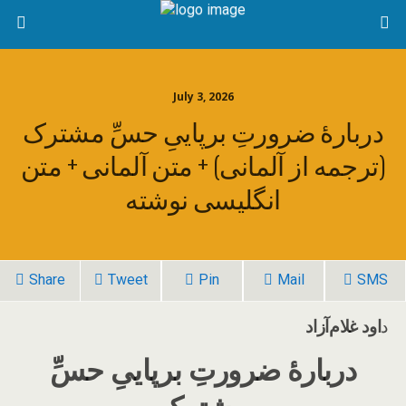
July 3, 2026
دربارهٔ ضرورتِ برپاییِ حسِّ مشترک
(ترجمه از آلمانی) + متن آلمانی + متن
انگلیسی نوشته
Share
Tweet
Pin
Mail
SMS
د
اود غلام‌آزاد
دربارهٔ ضرورتِ برپاییِ حسِّ