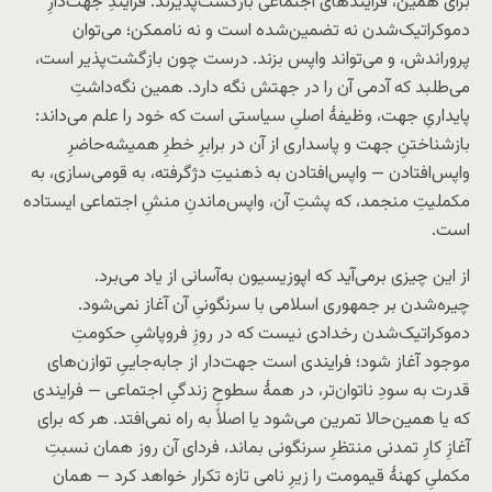
برای همین، فرایندهای اجتماعی بازگشت‌پذیرند. فرایندِ جهت‌دارِ
دموکراتیک‌شدن نه تضمین‌شده است و نه ناممکن؛ می‌توان
پروراندش، و می‌تواند واپس بزند. درست چون بازگشت‌پذیر است،
می‌طلبد که آدمی آن را در جهتش نگه دارد. همین نگه‌داشتِ
پایداریِ جهت، وظیفهٔ اصلیِ سیاستی است که خود را علم می‌داند:
بازشناختنِ جهت و پاسداری از آن در برابرِ خطرِ همیشه‌حاضرِ
واپس‌افتادن — واپس‌افتادن به ذهنیتِ دژگرفته، به قومی‌سازی، به
مکملیتِ منجمد، که پشتِ آن، واپس‌ماندنِ منشِ اجتماعی ایستاده
است.
از این چیزی برمی‌آید که اپوزیسیون به‌آسانی از یاد می‌برد.
چیره‌شدن بر جمهوری اسلامی با سرنگونیِ آن آغاز نمی‌شود.
دموکراتیک‌شدن رخدادی نیست که در روزِ فروپاشیِ حکومتِ
موجود آغاز شود؛ فرایندی است جهت‌دار از جابه‌جاییِ توازن‌های
قدرت به سودِ ناتوان‌تر، در همهٔ سطوحِ زندگیِ اجتماعی — فرایندی
که یا همین‌حالا تمرین می‌شود یا اصلاً به راه نمی‌افتد. هر که برای
آغازِ کارِ تمدنی منتظرِ سرنگونی بماند، فردای آن روز همان نسبتِ
مکملیِ کهنهٔ قیمومت را زیرِ نامی تازه تکرار خواهد کرد — همان