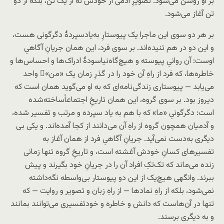
بر او روشن می‌شود. تصویرِ آدمی از خودش نه از یک تن، بلکه از دو
تن آغاز می‌شود.
بر هر دو سوی این ماجرا یک پیوستارِ به‌یاد‌سپردهٔ دگرگونی هست،
و این دو در هم تنیده‌اند. بر سوی فرد، این همان جریانِ آگاهیِ
اوست: آن روانیِ پیوسته و هیچ‌گاه‌نیاسودهٔ ادراک‌ها و احساس‌ها و
خاطره‌ها، که فرد از راهِ آن خود را در گذرِ زمان یک «من»ِ واحد
می‌یابد — پیوستاری زندگی‌نامه‌ای که به او می‌گوید همان است که
دیروز بود. بر سوی گروه، این همان تاریخِ اجتماعاً‌ساخته‌شده
است: دگرگونیِ «ما» که با هم به یاد سپرده و مرتب و تفسیر شده،
و آدمیان همچون گروه از راهِ آن می‌دانند از کجا آمده‌اند. و یکی بی
دیگری به‌دست نمی‌آید. جریانِ آگاهیِ فرد از همان آغاز به
تفسیرهای کسانِ خودش آغشته است، و تاریخِ گروه تنها زمانی
زنده می‌ماند که تک‌تکِ افراد آن را در جریانِ خود بگیرند و پیش
ببرند. وانگهی هیچ‌یک از این دو پیوستار بی‌واسطه نگه‌داشته
نمی‌شود، بلکه از راهِ نمادها — از راهِ زبان و تصویر و روایت — که
تنها در آن‌هاست که دانش و خاطره و خود‌تفسیری می‌توانند بمانند
و به دیگری برسند.