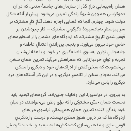
همان راه‌پیماییِ درازِ گذر از سازمان‌های جامعهٔ مدنی، که در آن
دموکراسی همچون شیوهٔ زندگی تمرین می‌شود، پیش از آنکه شکلِ
دولت شود. چهارم، آنجا که فضایی اجازه دهد، آغازِ کارِ مشترک بر
سرِ پیوستارِ به‌یاد‌سپردهٔ دگرگونیِ مشترک — کارِ چیره‌شدن بر
قومی‌شدنِ تاریخِ مشترک، که اردوگاه‌های دشمن را از اسطوره‌های
خاصِ خود بیرون می‌آورد. و پنجم، پروراندنِ اعتدالِ عاطفه و
جابه‌جاییِ توازن به‌سوی فاصله‌گیری در خود، و با عقلانی‌شدنِ
تجربه و توانِ خود‌بازتابی که همراهش می‌آید، تمرینِ همان سخنِ
بی‌خشونت که سخن‌گفتن از ادراک‌های خود و دیگری را ممکن
می‌کند، به‌جای سخن از تقصیرِ دیگری، و در این کار آستانه‌های دردِ
دیگری را پاس می‌دارد.
به بیرون، در دیاسپورا، این وظایف چنین‌اند. گروه‌های تبعید باید
نخست همان حسِّ مشترکی را که برای وطن می‌خواهند، در میانِ
خود زندگی کنند: تمرینِ همان هم‌پیمانیِ فراسوی مرزهای
اردوگاه‌ها که در درون هنوز ممکن نیست، و درست وارد‌نکردنِ
قومی‌سازی و مذهبی‌سازیِ کشمکش‌ها به تبعید و تشدید‌نکردنش