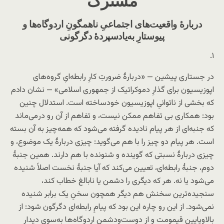
مشترک
دربارهٔ واقعیت‌های اجتماعیِ ناهمگونِ اردوگاه‌ها و
پیوستارِ به‌یاد‌سپردهٔ دگرگونی
۱.
در جستاری پیشین — «دربارهٔ ضرورتِ کارِ رابطه‌ایِ گروه‌های
اپوزیسیون برای گذارِ دموکراتیک از جمهوری اسلامی» — نشان دادم
که بخشی از ناتوانیِ اپوزیسیون خودساخته است. استدلال چنین
بود: همکاری بی تفاهم ممکن نیست، و تفاهم از آن رو در‌می‌ماند
که جنبه‌ای از هر پیام نادیده گرفته می‌شود که همه‌چیز به آن بسته
است. هر پیام دو چیز را با هم می‌گوید: چیزی دربارهٔ یک موضوع، و
چیزی دربارهٔ نسبتی که گوینده و شنونده با هم دارند. همین جنبهٔ
دوم، جنبهٔ رابطه‌ای، تعیین می‌کند که آیا جنبهٔ نخست اصلاً شنیده
می‌شود یا نه. هر که دیگری را دشمن یا نابالغ خطاب کند،
سنجیده‌ترین سخنش هم دیگر همچون سخنِ یک برابر شنیده
نمی‌شود. از این رو چاره این بود که پیامِ رابطه‌ای دگرگون شود: از
بالا‌و‌پایینِ قیمومت و از دوست‌و‌دشمنِ اردوگاه‌ها به‌سوی دیدارِ