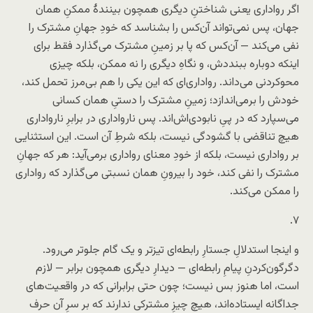
اگر رواداری یعنی شناختنِ دیگری همچون بینندهٔ ممکنِ همان
جهان، پس نمی‌تواند آن‌کس را بشناسد که خودِ جهانِ مشترک را
نفی می‌کند — آن‌کس که پا بر زمینِ مشترک می‌گذارد فقط برای
اینکه دوباره ببنددش، و نگاهِ دیگری را نه ممکن، بلکه چیزی
محو‌کردنی می‌داند. رواداری‌ای که این یکی را هم بی‌مرز تحمل کند،
خودش را بر‌می‌اندازد؛ زمینِ مشترک را دستیِ همان کسانی
می‌سپارد که در پیِ نابودی‌اش‌اند. پس نارواداری در برابرِ نارواداری
هیچ تناقضی با گشودگی نیست، بلکه شرطِ آن است. این استثنایی
بر رواداری نیست، بلکه از خودِ معنای رواداری برمی‌آید: هر که جهانِ
مشترک را نفی کند، خود را بیرونِ همان نسبتی می‌گذارد که رواداری
را ممکن می‌کند.
۷.
و اینجا استدلالِ جستارِ رابطه‌ای تیزتر و یک گام جلوتر می‌رود.
دگرگون‌کردنِ پیامِ رابطه‌ای — دیدارِ دیگری همچون برابر — لازم
است، اما هنوز بس نیست؛ چون حتی برابرانی که در واقعیت‌های
جداگانه ایستاده‌اند، هیچ چیزِ مشترکی ندارند که بر سرِ آن حرف