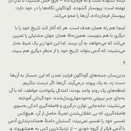
اینکه گشوده است و نه فرمان‌داده — فرقِ حسِّ مشترک با بدلِ آن
نهفته است: پیوستارِ گشوده، گوناگونیِ نگاه‌ها را در خود دارد؛
پیوستارِ فرمان‌داده، آن‌ها را محو می‌کند.
اینجا هم راه همان هدف است. هر که آغاز کند تاریخِ خود را با
دیگری با هم بنویسد، همین‌حالا همان جهانِ مشترکی را تمرین
می‌کند که می‌خواهد به آن برسد. اما این تنها زیرِ یک شرط به‌بار
می‌نشیند: که آدمی بتواند تاریخِ خود را از منظرِ دیگری هم ببیند.
۹.
بدین‌سان جنبه‌های گوناگونِ فرایندِ تمدن که این جستار به آن‌ها
دست زد، به یک پیوند در‌می‌آیند. آن‌ها، اگر درست بنگریم،
لحظه‌های یک روندِ واحد بودند: اعتدالِ یکنواختِ عواطف، که با آن
به‌جای جبرِ بیرونیِ به‌خودمهاری‌بدل‌شده، خودگردانیِ آموخته
می‌نشیند؛ جابه‌جاییِ توازنِ درگیری و فاصله‌گیری اندکی به‌سوی
فاصله‌گیری، که بی عقلانی‌شدنِ تجربهٔ حاصل از آن، هیچ‌کس
تفسیرِ خود را تفسیر نمی‌بیند؛ گسترشِ دامنهٔ همذات‌پنداریِ آدمی
با آدمی فراتر از گروهِ خودی — از نزدیک‌ترین کس به هم‌شهروند و،