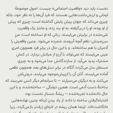
نخست باید دید «واقعیتِ اجتماعی» چیست. اصولِ موضوعهٔ
ایمانی و ارزش‌داشت‌هایی هستند که فرد آن‌ها را نه نظرِ خود، بلکه
چیزی می‌داند که جهان پیشِ پایش گذاشته است: چیزی که پیش
از او بوده، او را در‌بر‌گرفته، به او بند زده، و مانندِ یک واقعیتِ
شیء‌شده در برابرش می‌ایستد. زبانی که او نساخته است؛ مرزِ
سرزمینش؛ نظمِ آنچه آبرومند شمرده می‌شود. چنین واقعیتی را
آدمیان با هم ساخته‌اند، و با این حال در برابرِ فرد همچون امری
عینی می‌ایستد که نمی‌تواند با آرزو از میانش بردارد. در کنشِ
مشترک پدید می‌آید، از سازندگانش جدا می‌شود و به چیزی
مستقل بدل می‌گردد؛ آنگاه در برابرِ نسل‌های بعد همچون نظمی
آماده می‌ایستد. آنان آن را از‌پیش‌موجود می‌یابند، درونی‌اش
می‌کنند و به دیگران می‌سپارند — تا سرانجام دیگر کسی نمی‌بیند که
ساختهٔ دستِ آدمی است. همین دو‌لبگی — ساخته‌شده، و با این
حال داده‌شده تجربه‌شده — ریشهٔ جستارِ نخست بود:
اشتباه‌گرفتنِ ساخته با داده، از یاد بردنِ اینکه چنین نهاده‌هایی
«انگاشت»‌اند. اینجا همان ریشه در لایه‌ای ژرف‌تر باز‌می‌گردد. زیرا