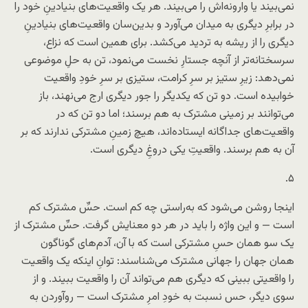
نمی‌بیند یا وارونه‌اش را می‌بیند. هر یک واقعیت‌های بنیادینِ خود را
در برابرِ دیگری به میدان می‌آورد و بدین‌سان واقعیت‌های بنیادینِ
دیگری را از ریشه به تردید می‌کشد. برای همین است که نزاع،
سرسختانه‌تر از آنچه جستارِ نخست می‌نمود، تن به حلِ موضوعی
نمی‌دهد: زیرِ ستیز بر سرِ کرامت، ستیزی بر سرِ خودِ واقعیت
خوابیده است. دو تن که یکدیگر را جور دیگری ارج می‌نهند، باز
می‌توانند بر زمینی مشترک به هم برسند؛ اما دو تن که در
واقعیت‌های جداگانه ایستاده‌اند، هیچ زمینِ مشترکی ندارند که بر
آن به هم برسند. واقعیتِ یکی دروغِ دیگری است.
۵.
اینجا روشن می‌شود که به‌راستی چه کم است. حسِّ مشترک کم
است — و این واژه را باید در هر دو معنایش گرفت. حسِّ مشترک از
یک سو همان حسِ مشترکی است که با آن، آدم‌های گوناگون
همان جهان را جهانی مشترک می‌شناسند: توانِ اینکه یک واقعیت
را واقعیتی ببینی که دیگری هم می‌تواند آن را واقعیت ببیند. و از
سوی دیگر، حس نسبت به خودِ امرِ مشترک است — رو‌آوردن به