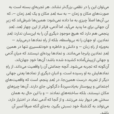
می‌توان این را در نظمی بزرگ‌تر نشاند. هر تجربه‌ای بسته است به
صورت‌های مکان و زمان — به سه بُعدِ مکان و یک بُعدِ زمان —، که
بی آن‌ها اصلاً چیزی به ما داده نمی‌شود؛ همین‌ها شرطی‌اند که زیرِ
آن جهانی برای ما پدید می‌آید. اما آدمی، فراتر از این چهار بُعد، بُعدِ
پنجمی هم دارد که هیچ موجودِ دیگری آن را به این‌سان ندارد: بُعدِ
نمادین. او جهان را نه بی‌واسطه، بلکه از راهِ نمادها در‌می‌یابد —
به‌ویژه از راهِ زبان — و دانش و خاطره و خود‌تفسیری تنها در همین
بُعدِ نمادین پابرجا می‌مانند. و نمادها پرده‌ای نیستند که میانِ آدمی
و جهانی از‌پیش‌آماده کشیده شده باشد؛ آن‌ها خودِ جهان‌اند،
آن‌گونه که تجربه می‌شود. آنچه جماعتی آن را واقعیت می‌داند، از راهِ
نمادهایش به او رسیده است، و انبانِ دیگری از نمادها یعنی جهانی
دیگر از تجربه. درست همین‌جا، در بُعدِ پنجم، است که واقعیت‌های
اجتماعی و پیوستارِ به‌یاد‌سپردهٔ دگرگونی جای دارند. آن‌ها چیزهای
مکان نیستند، بلکه ساخته‌های نمادند — و با این حال به همان
سختیِ هر دیوار بند می‌زنند. و از آنجا که آدمی نماد در اختیار دارد،
می‌تواند به گذشتهٔ خود نسبتی بگیرد، به‌جای آنکه صرفاً اسیرِ آن
باشد.