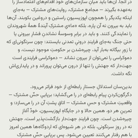
در آنجا. آن‌ها باید میانِ سازمان‌های خود اقدام‌های اعتمادساز را
به‌عهده بگیرند — مجامعِ مشترک، روایت‌های مشترک — به‌جای
اینکه یکدیگر را همچون اپوزیسیونِ راستین و دروغین بکوبند. آن‌ها
باید به بیرون نه آن پاره، بلکه «ما»یِ مشترکِ آیندهٔ همهٔ شهروندان
را نمایندگی کنند. و باید در برابرِ وسوسهٔ نشاندنِ فشارِ بیرونی یا
حتی جنگ به‌جای فرایندِ درونیِ تمدنی بایستند: چون سرنگونی‌ای که
با زورِ بیگانه به‌بار آید، چیره‌شدن بر حکومتِ موجود نیست، و
دموکراسی را نمی‌توان از بیرون نشاند — دموکراسی فرایندی است
جهت‌دار که جهتش را تنها از درون می‌توان پروراند و در پایداری‌اش
نگه داشت.
بدین‌سان استدلالِ جستارِ رابطه‌ای از خود فراتر می‌رود.
دگرگون‌کردنِ پیامِ رابطه‌ای در را می‌گشاید؛ برپاییِ حسِّ مشترک —
واقعیتِ مشترک و حسِ مشترک — اتاقِ پشتِ آن در را می‌سازد؛ و
تمرینِ هر دو، همین حالا و در جایگاهِ اپوزیسیون، خودْ آغازِ
چیره‌شدن است. چون فرایندِ جهت‌دار بازگشت‌پذیر است، جهتش
نه در روزِ سرنگونی، بلکه در هر شیوه‌ای که اردوگاه‌ها همین امروز
با هم رفتار می‌کنند تعیین می‌شود. پس برپاییِ حسِّ مشترک