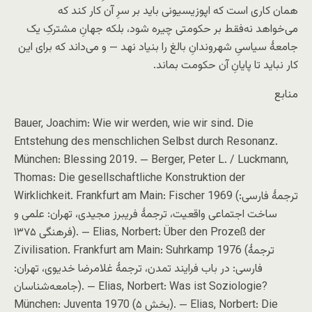
همان کاری است که اپوزیسیونی باید بر سرِ آن کار کند که
می‌خواهد نه‌فقط بر حکومتی چیره شود، بلکه جهانِ مشترکِ یک
جامعهٔ سیاسیِ شهروندانِ بالغ را بنیاد نهد — و می‌داند که برای این
کار نباید تا پایانِ آن حکومت بماند.
منابع
Bauer, Joachim: Wie wir werden, wie wir sind. Die
Entstehung des menschlichen Selbst durch Resonanz.
München: Blessing 2019. — Berger, Peter L. / Luckmann,
Thomas: Die gesellschaftliche Konstruktion der
Wirklichkeit. Frankfurt am Main: Fischer 1969 (ترجمهٔ فارسی:
ساخت اجتماعی واقعیت، ترجمهٔ فریبرز مجیدی، تهران: علمی و
فرهنگی ۱۳۷۵). — Elias, Norbert: Über den Prozeß der
Zivilisation. Frankfurt am Main: Suhrkamp 1976 (ترجمهٔ
فارسی: در باب فرایند تمدن، ترجمهٔ غلامرضا خدیوی، تهران:
جامعه‌شناسان). — Elias, Norbert: Was ist Soziologie?
München: Juventa 1970 (بخشِ ۵). — Elias, Norbert: Die