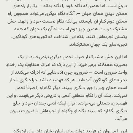
دروغ است. اما همین‌که نگاهِ خود را نگاه بداند — یکی از راه‌های
ممکنِ دیدنِ همان جهان —، آنگاه نگاهِ دیگری می‌تواند همچون راهِ
ممکنِ دوم کنارِ آن بایستد، بی‌آنکه نگاهِ نخست خود را وانهد. حسِّ
مشترک درست همین چیزِ دوم است: نه آن یک جهان که همه
یکسان تجربه‌اش کنند، بلکه این شناخت که تجربه‌های گوناگون،
تجربه‌های یک جهانِ مشترک‌اند.
اما این حسِّ مشترک از صرفِ تحملِ دیگری برنمی‌خیزد. از یک
بصیرتِ همدلانه برمی‌خیزد: از این درک که ادراکِ متفاوتِ یک رخدادِ
واحد ضروری است — ضروری، چون آدم‌هایی که ادراک می‌کنند از
تجربه‌های گوناگون آمده‌اند. هر که فهمیده باشد چرا دیگری ناچار
است همان چیز را جور دیگری ببیند، دیگر نگاهِ او را صرفاً تحمل
نمی‌کند، بلکه آن را نگاهِ منطقیِ آدمی با تاریخی دیگر می‌فهمد. و این
فهمیدن، همدلی می‌خواهد: توانِ اینکه آدمی چندان خود را جای
دیگری بگذارد که ببیند نگاهِ او چگونه از تجربه‌اش با ضرورت بیرون
می‌آید.
این را می‌توان در فرایندِ دولت‌سازیِ ایران نشان داد. برای اردوگاهِ