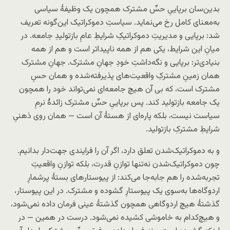
بدین‌سان برپاییِ حسِّ مشترک همچون یک وظیفهٔ سیاسی
به‌معنای کامل رخ می‌نماید. سیاستِ دموکراتیک این‌گونه تعریف
شد: برپایی و مدیریتِ دموکراتیکِ شرایطِ عامِ بازتولیدِ جامعه. در
میانِ این شرایط، یکی هم از همه ناپیداتر است و هم از همه
بنیادی‌تر: برپایی و نگه‌داشتِ خودِ جهانِ مشترک. جهانِ مشترک
همان زمینِ مشترکِ واقعیت‌های پذیرفته‌شده و همان حسِ
مشترک است، که بی آن هیچ جامعه‌ای نمی‌تواند خود را همچون
یک جامعه بازتولید کند. پس برپاییِ حسِّ مشترک زائدهٔ نرمِ
سیاست نیست، بلکه پاره‌ای از هستهٔ آن است — همان روی ذهنیِ
شرایطِ مشترکِ بازتولید.
و به دموکراتیک‌شدن تعلق دارد، اگر آن را فرایندی جهت‌دار بدانیم.
چون دموکراتیک‌شدن نه‌تنها توازنِ قدرت، بلکه توازنِ واقعیتِ
تجربه‌شده را هم جابه‌جا می‌کند: از پیوستارهای بستهٔ پرشمارِ
اردوگاه‌ها به‌سوی یک پیوستارِ گشوده و مشترک. در این پیوستار،
گذشتهٔ هیچ اردوگاهی همچون گذشتهٔ عینی فرمان داده نمی‌شود،
و هیچ‌کدام به خاموشی کشیده نمی‌شود. درست در همین — در