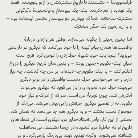
فرانسوی‌ها — نشستند تا تاریخِ مشترکشان را از‌نو بنویسند، فقط
یک تهدید را کم نکردند؛ بلکه یک پیوستارِ به‌یاد‌سپردهٔ دگرگونیِ
مشترک ساختند، آنجا که پیش‌تر دو پیوستارِ دشمن ایستاده بود —
و با آن، زمینِ یک حسِّ مشترک.
اما چنین زمینی را چگونه می‌سازند، وقتی هر واژه‌ای دربارهٔ
واقعیت‌ها همان پیامِ کهنه را با خود می‌کشد که دیگری در ناراستی
می‌زید؟ اینجا باید خودِ شیوهٔ حرف‌زدن را عوض کرد. فرق است
میانِ اینکه بگویم «چنین بود» — و بدین‌سان تاریخِ دیگری را دروغ
اعلام کنم — یا اینکه بگویم چه دیده‌ام، بر من چه گذشته، چه نیاز
دارم و چه می‌خواهم. حرفِ نخست واقعیتی را در برابرِ دیگری
می‌نهد؛ حرفِ دوم تجربه‌ای را باز می‌گوید که دیگری نمی‌تواند
انکارش کند، چون تجربهٔ من است. هر که از ادراک و نیازِ خود
بگوید، نه از تقصیرِ دیگری، حرفش را بی‌نیش می‌کند، بی‌آنکه از
موضوع دست بکشد — و به دیگری هم جا می‌دهد که همان کند.
بخشی از این کار، پاسِ آستانه‌های دردِ دیگری است: آن نقطه‌های
تاریخِ او که خاطرهٔ دردِ کشیده در آن‌ها نشسته، بی‌محافظت
شکافته نمی‌شوند، وگرنه تهدیدِ کهنه بی‌درنگ باز‌می‌گردد و درِ