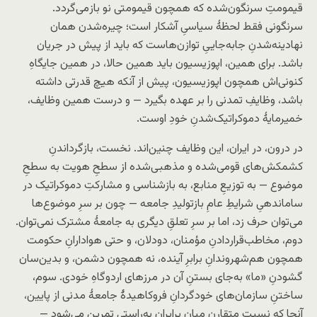
قیمومتِ سرنگون‌شده که همچون قیمومتی نو باز‌می‌گردد.
سرنگونی فقط لحظهٔ سیاسیِ آشکار است؛ چیره‌شدن همان
نهادینه‌شدنِ جابه‌جاییِ توازن‌هاست که باید از پیش در جریان
باشد. برای همین، اپوزیسیون باید همین حالا، در همین جایگاهِ
کنونی‌اش همچون اپوزیسیون، پیش از آنکه هیچ قدرتی داشته
باشد، وظایفِ تمدنی را بر عهده بگیرد — و درست همین وظایف،
خمیرمایهٔ دموکراتیک‌شدنِ خودِ اوست.
در درون، در ایران، این وظایف چنین‌اند. نخست، بازگرداندنِ
کشمکش‌های قومی‌شده و مذهبی‌شده از سطحِ هویت به سطحِ
موضوع — به توزیعِ منابع، به بازشناسی و مشارکتِ دموکراتیک در
ساماندهیِ شرایطِ عامِ بازتولیدِ جامعه — چون بر سرِ موضوع‌ها
می‌توان حرف زد، اما بر سرِ تعلقِ دیگری به جامعهٔ مشترک نمی‌توان.
دوم، مخاطب‌قراردادنِ مؤمنان، دودلان، و حتی هوادارانِ حکومت
همچون هم‌شهروندانِ برابرِ آینده، نه همچون دشمن، و بدین‌سان
گشودنِ «ما» به‌جای بستنِ آن در مرزهای اردوگاهِ خودی. سوم،
ساختنِ سازمان‌های خود‌گردانِ فروکاهیدهٔ جامعهٔ مدنی از پایین،
آنجا که نسبتِ متقارن میانِ برابران به‌راستی تمرین می‌شود —