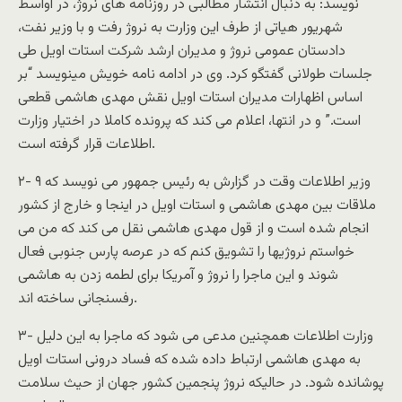
نویسد: به دنبال انتشار مطالبی در روزنامه های نروژ، در اواسط
شهریور هیاتی از طرف این وزارت به نروژ رفت و با وزیر نفت،
دادستان عمومی نروژ و مدیران ارشد شرکت استات اویل طی
جلسات طولانی گفتگو کرد. وی در ادامه نامه خویش مینویسد “بر
اساس اظهارات مدیران استات اویل نقش مهدی هاشمی قطعی
است.” و در انتها، اعلام می کند که پرونده کاملا در اختیار وزارت
اطلاعات قرار گرفته است.
۲- وزیر اطلاعات وقت در گزارش به رئیس جمهور می نویسد که ۹
ملاقات بین مهدی هاشمی و استات اویل در اینجا و خارج از کشور
انجام شده است و از قول مهدی هاشمی نقل می کند که من می
خواستم نروژیها را تشویق کنم که در عرصه پارس جنوبی فعال
شوند و این ماجرا را نروژ و آمریکا برای لطمه زدن به هاشمی
رفسنجانی ساخته اند.
۳- وزارت اطلاعات همچنین مدعی می شود که ماجرا به این دلیل
به مهدی هاشمی ارتباط داده شده که فساد درونی استات اویل
پوشانده شود. در حالیکه نروژ پنجمین کشور جهان از حیث سلامت