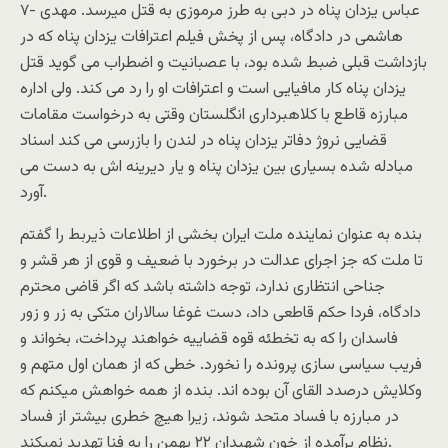
۷- عباس یزدان پناه در دبی به طرز مرموزی به قتل میرسد. مهدی
هاشمی در دادگاه، پس از پخش فیلم اعترافات یزدان پناه که در
بازداشت قبلی ضبط شده بود، با عصبانیت و اضطراب می گوید قتل
یزدان پناه کار مافیایی است و اعترافات او را رد می کند. ولی اداره
مبارزه قاطع با کلاهبرداری انگلستان وقتی به درخواست مقامات
قضایی نروژ دفاتر یزدان پناه در لندن را بازرسی می کند اسناد
مبادله شده بسیاری بین یزدان پناه و یار دیرینه اش به دست می
آورد.
بنده به عنوان نماینده ملت ایران بخشی از اطلاعات ذیربط را گفتم
تا ملت که جز اجرای عدالت در برخورد با ضعیف و قوی از هر قشر و
جناحی انتظاری ندارد، توجه داشته باشد که اگر قاضی محترم
دادگاه، فردا حکم قاطعی داد، دست غوغا سالاران متکی به زر و زور
فاسدان را که به تخطئه قوه قضاییه خواهند پرداخت، بخواند و
فریب سیاسی سازی پرونده را نخورد. خطی که از همان اول متهم و
وکلایش درصدد القای آن بوده اند. بنده از همه خواهش میکنم که
در مبارزه با فساد متحد شوند، زیرا هیچ خطری بیشتر از فساد
نظام برآمده از خون شهیدان ۲۲ بهمن را به فنا تهدید نمیکند.