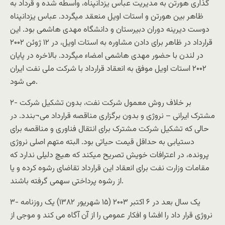
گذاری هورتن به مدیریت عباس یزدانپناه، واسطه شده و قرداد به
ظاهر بین هورتن و استات اویل منعقد میگردد. عباس یزدانپناه
دوست دیرینه دوران دبیرستان و دانشگاه مهدی هاشمی بود. این
قرارداد در ظاهر برای دادن مشاوره به استات اویل، در ۱۲ ژوئن ۲۰۰۲
در لندن با حضور مهدی هاشمی امضاء میگردد. بالاخره در پایان
۲۰۰۲ استات اویل موفق به انعقاد قرارداد با شرکت ملی نفت ایران
می شود.
۲- بر خلاف روش معمول شرکت نفت، بدون تشکیل شرکت
مشترک ایرانی – نروژی و بدون برگزاری مناقصه قرارداد می¬بندد. در
حالی که تشکیل شرکت مشترک برای انتقال فناوری و مناقصه برای
دستیابی به حداقل قیمت حیاتی بود. البته متهم اصلی نروژی
پرونده، در اعترافات خویش تصریح میکند که هیچ دلیلی ندارد که
مقامات وزارت نفت برای انعقاد این قرارداد تقاضای رشوه کرده و یا
از رشوه پرداختی سهمی گرفته باشند.
۳- یک سال بعد در ۶ اکتبر ۲۰۰۳ (۱۵ شهریور ۱۳۸۲) یک روزنامه
نروژی قرار داد را افشا و افکار عمومی را از آن آگاه می کند و موجی از