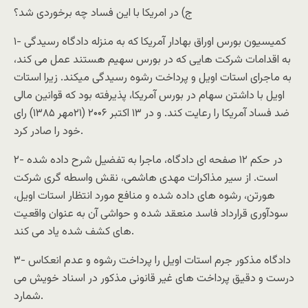
ج) در امریکا با این فساد چه برخوردی شد؟
۱- کمیسیون بورس اوراق بهادار آمریکا که به منزله دادگاه رسیدگی
به اقدامات شرکت هایی که در بورس سهیم هستند عمل می کند،
به ماجرای استات اویل و پرداخت رشوه رسیدگی میکند. زیرا استات
اویل با داشتن سهام در بورس آمریکا، پذیرفته بود که قوانین مالی
ضد فساد آمریکا را رعایت کند. و در ۱۳ اکتبر ۲۰۰۶ (۲۱مهر ۱۳۸۵) رای
خود را صادر کرد.
۲- در حکم ۱۲ صفحه ای دادگاه، ماجرا به تفضیل شرح داده شده
است. از سیر مذاکرات مهدی هاشمی، نقش واسطه گری شرکت
هورتن، رشوه های داده شده و منافع مورد انتظار استات اویل،
سودآوری قرارداد فاسد منعقد شده و حواشی آن به عنوان واقعیت
های کشف شده یاد می کند.
۳- دادگاه مذکور جرم استات اویل را پرداخت رشوه و عدم انعکاس
درست و دقیق پرداخت های غیر قانونی مذکور در اسناد خویش می
شمارد.