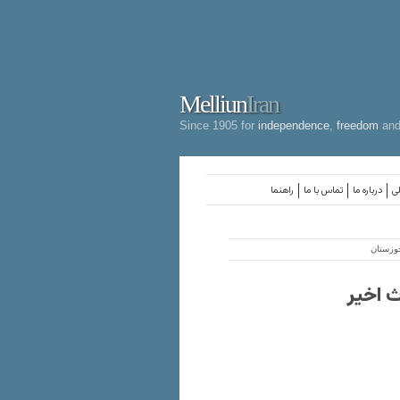
Melliun
Iran
Since 1905 for
independence
,
freedom
an
لی
درباره ما
تماس با ما
راهنما
خوزستان
ث اخیر