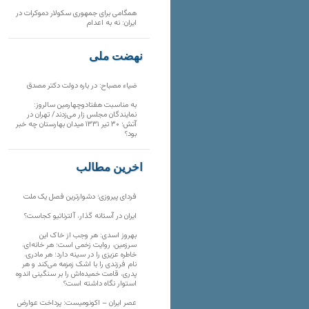
همگامی برای جمهوری سکولار دموکرات در
ایران: نه به اعدام
نهضت ملی
ضیاء مصباح: در باره دولت دکتر مصدق
به مناسبت هفتادوچهارمین سالروز:
نمایندگان مجلس زار می‌زدند/ تهران در
آتش؛ ۳۰ تیر ۱۳۳۱ میدان بهارستان چه خبر
بود؟
آخرین مطالب
فردای پیروزی؛ دشوارترین فصل یک ملت
ایران در آستانه گذار، آلترناتیو کجاست؟
بهروز اسدی: هر وجب از خاک‌ این
سرزمین، روایت زخمی است؛ هر خانه‌ای،
خاطره عزیزی را در سینه دارد؛ هر مادری،
نام فرزندی را با اشک زمزمه می‌کند و هر
پدری، قامت خمیده‌اش را بر سنگینی اندوه
استوار نگاه داشته است؟
عصر ایران – اکونومیست: پرداخت عوارض