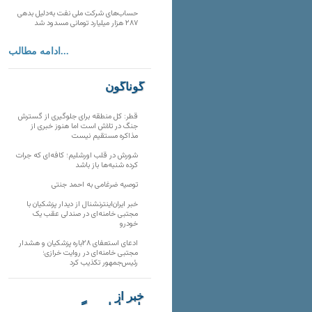
حساب‌های شرکت ملی نفت به‌دلیل بدهی
۲۸۷ هزار میلیارد تومانی مسدود شد
ادامه مطالب...
گوناگون
قطر: کل منطقه برای جلوگیری از گسترش
جنگ در تلاش است اما هنوز خبری از
مذاکره مستقیم نیست
شورش در قلب اورشلیم؛ کافه‌ای که جرات
کرده شنبه‌ها باز باشد
توصیه ضرغامی به احمد جنتی
خبر ایران‌اینترنشنال از دیدار پزشکیان با
مجتبی خامنه‌ای در صندلی عقب یک
خودرو
ادعای استعفای ۲۸باره پزشکیان و هشدار
مجتبی خامنه‌ای در روایت خرازی؛
رئیس‌جمهور تکذیب کرد
خبر از
تارنماهای دیگر