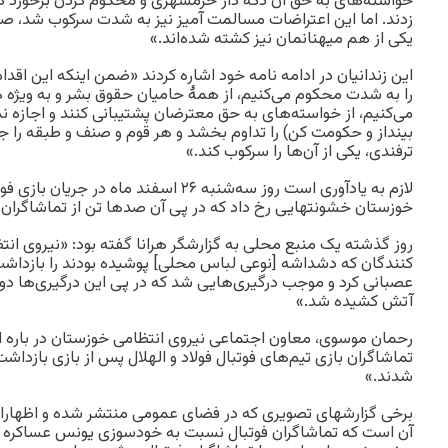
خواسته‌های به حق آن دکه دار خرمشهری و محکوم کردن برخورد کن
زدند. اما این اعتراضات مسالمت آمیز نیز به شدت سرکوب شد، صد
یکی از هم میهنانمان نیز کشته شده‌اند.»
این زندانیان در ادامه نامه خود اشاره کردند «ضمن اینکه این اق
را به شدت محکوم می‌کنیم، از همهٔ حامیان حقوق بشر و به ویژه ه
می‌کنیم، از خواسته‌های به حق معترضان پشتیبانی کنند و اجازه
بینداز و حکومت کن) را تداوم بخشد و هر قوم و صنف و طبقه را جدا 
ترفندی، یکی از آن‌ها را سرکوب کند.»
لازم به یادآوری است روز سه‌شنبه ۲۶ اسفند ماه 
خوزستان خشونتهایی رخ داد که در پی آن صد‌ها تن از تماشاگران
روز گذشته یک منبع محلی به گزارشگر هرانا گفته بود: «نیروی انت
کنندگان که دشداشه [نوعی لباس محلی] پوشیده بودند را بازداشت
عصبانی کرد و موجب درگیری‌هایی شد که در پی این درگیری‌ها دو 
آتش کشیده شد.»
رحمان موسوی، معاون اجتماعی نیروی انتظامی خوزستان در باره ا
تماشاگران بازی تیم‌های فوتبال فولاد و الهلال پس از بازی بازداشت 
شدند.»
برخی گزارشهای تصویری که در فضای عمومی منتشر شده و اظهارا
آن است که تماشاگران فوتبال نسبت به خودسوزی یونس عساکره اع