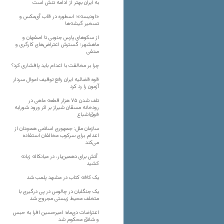
به ایران بهتر از ادامه تنش است
«اودیسه»؛ اسطوره در قاب آی‌مکس و
تسخیر گیشه‌ها
از سکوهای پارس جنوبی تا اصفهان و
ماهشهر؛ گسترش اعتراض‌های کارگری و
صنفی
چرا بر مخالفت با اعدام باید پافشاری کرد؟
قوه قضائیه ایران رفع توقیف اموال سردار
آزمون را رد کرد
تلف شدن ۷۵ هزار قطعه ماهی در
رودخانه مسقان شیراز بر اثر ورود شورابه
فوق‌اشباع
سازمان ملل: جمهوری اسلامی همچنان از
اعدام برای سرکوب مخالفان استفاده
می‌کند
آتش برای دهمین‌بار، در میانکاله زبانه
کشید
یک کافه کتاب در مشهد پلمب شد
یک جنگلبان در چالوس در پی درگیری با
متخلف محیط زیستی مجروح شد
اعتراضات دی‌ماه؛ امیرحسین افرا به حبس
و شلاق محکوم شد