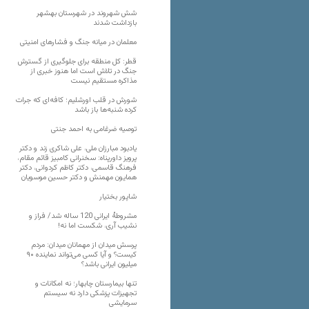
شش شهروند در شهرستان بهشهر
بازداشت شدند
معلمان در میانه جنگ و فشارهای امنیتی
قطر: کل منطقه برای جلوگیری از گسترش
جنگ در تلاش است اما هنوز خبری از
مذاکره مستقیم نیست
شورش در قلب اورشلیم؛ کافه‌ای که جرات
کرده شنبه‌ها باز باشد
توصیه ضرغامی به احمد جنتی
یادبود مبارزان ملی، علی شاکری زند و دکتر
پرویز داورپناه: سخنرانی کامبیز قائم مقام،
فرهنگ قاسمی، دکتر کاظم کردوانی، دکتر
همایون مهمنش و دکتر حسین موسویان
شاپور بختیار
مشروطۀ ایرانی 120 ساله شد/ فراز و
نشیب آری، شکست اما نه!
پرسش میدان از مهمانان میدان: مردم
کیست؟ و آیا کسی می‌تواند نماینده ۹۰
میلیون ایرانی باشد؟
تنها بیمارستان چابهار؛ نه امکانات و
تجهیزات پزشکی دارد نه سیستم
سرمایشی