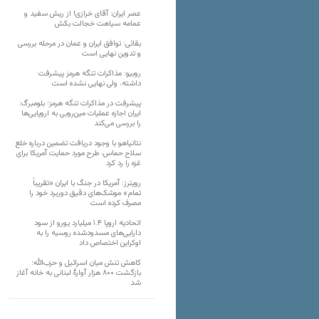
عصر ایران: آقای خرازی! از ریش سفید و
عمامه سیاهت خجالت بکش
بقائی: توافق ایران و عمان در مرحله بررسی
و تدوین نهایی است
روبیو: مذاکرات تنگه هرمز پیشرفت
داشته، ولی نهایی نشده است
پیشرفت در مذاکرات تنگه هرمز؛ بلومبرگ:
ایران اجازه عملیات مین‌روبی به اروپایی‌ها
را بررسی می‌کند
نتانیاهو با وجود دریافت تضمین درباره خلع
سلاح حماس، طرح مورد حمایت آمریکا برای
غزه را رد کرد
رویترز: آمریکا در جنگ با ایران «تقریباً
تمام» موشک‌های دقیق دوربرد خود را
مصرف کرده است
اتحادیه اروپا ۱.۴ میلیارد یورو از سود
دارایی‌های مسدودشده روسیه را به
اوکراین ‏اختصاص داد
کاهش تنش میان اسرائیل و حزب‌الله؛
بازگشت ۸۰۰ هزار آوارۀ لبنانی به خانه‌ آغاز
شد