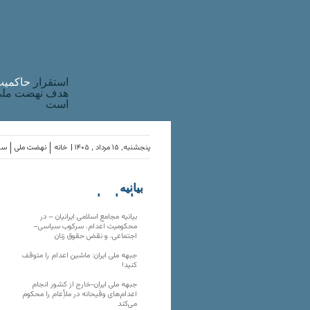
استقرار
حاکميت
هدف نهضت ملی 
است
پنجشنبه, ۱۵ مرداد , ۱۴۰۵ |
خانه
نهضت ملی
ساز
بیانیه
سازمان‌های
ملی
بیانیه مجامع اسلامی ایرانیان – در
محکومیت اعدام، سرکوب سیاسی–
اجتماعی، و نقض حقوق زنان
جبهه ملی ایران: ماشین اعدام را متوقف
کنید!
جبهه ملی ایران-خارج از کشور انجام
اعدام‌های وقیحانه در ملأِعام را محکوم
می‌کند