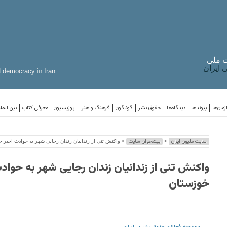
 ملی
ایران
d
democracy
in
Iran
مان‌ها
پیوندها
دیدگاه‌ها
حقوق بشر
گوناگون
فرهنگ و هنر
اپوزیسیون
معرفی کتاب
بین المل
سایت ملیون ایران
پیشخوان سایت
>
> واکنش تنی از زندانیان زندان رجایی شهر به حوادث اخیر 
واکنش تنی از زندانیان زندان رجایی شهر به حواد
خوزستان