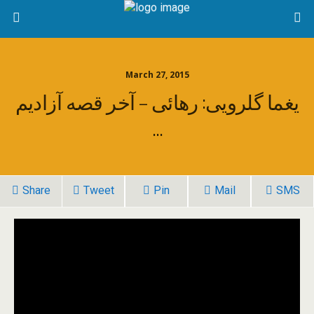
March 27, 2015
یغما گلرویی: رهائی – آخر قصه آزادیم
…
Share
Tweet
Pin
Mail
SMS