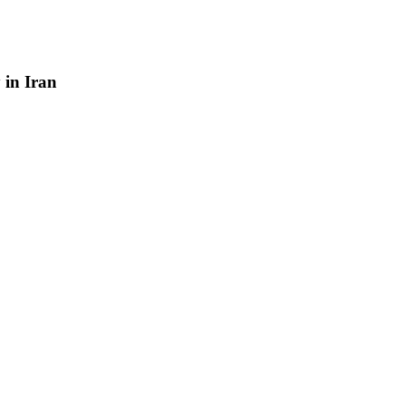
y
in
Iran