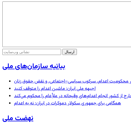
بیانیه سازمان‌های ملی
– در محکومیت اعدام، سرکوب سیاسی–اجتماعی، و نقض حقوق زنان
جبهه ملی ایران: ماشین اعدام را متوقف کنید!
رج از کشور انجام اعدام‌های وقیحانه در ملأِعام را محکوم می‌کند
همگامی برای جمهوری سکولار دموکرات در ایران: نه به اعدام
نهضت ملی