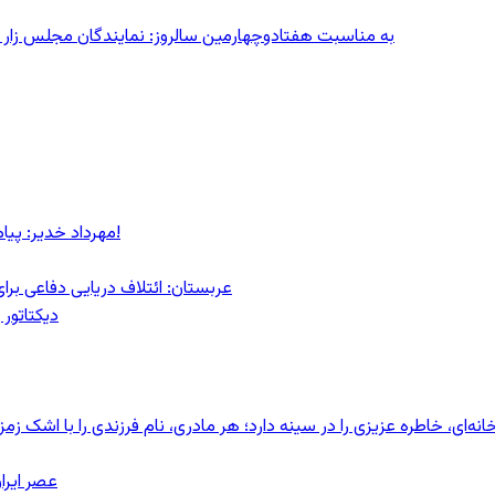
به مناسبت هفتادوچهارمین سالروز: نمایندگان مجلس زار می‌زدند/ تهران در آتش؛ ۳۰ تیر
مهرداد خدیر: پیام روشن پزشکیان در گفت‌و‌گوی تصویری با مرد نامرئی: من هستم!
عربستان: ائتلاف دریایی دفاعی بر
دیکتاتور 
ای، خاطره عزیزی را در سینه دارد؛ هر مادری، نام فرزندی را با اشک زمز
عصر ایرا