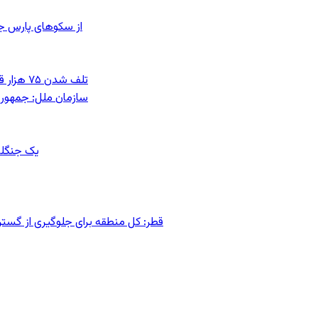
از سکوهای پارس ج
تلف شدن ۷۵ هزار قطعه ماهی در رودخانه مسقان شیراز بر اثر ورود شورابه فوق‌اشباع
سازمان ملل: جمهوری
یک جنگلب
قطر: کل منطقه برای جلوگیری از گس