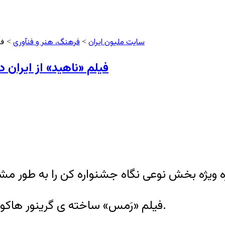
سایت ملیون ایران
فرهنگ، هنر و فنآوری
>
> فی
فیلم «ناهید» از ایران
فیلم «رَمس» ساخته ی گرینور هاکونارسون از ایرلند جایزه‌ نخست این بخش را گرفت.