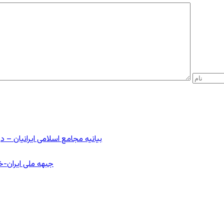
بیانیه مجامع اسلامی ایرانیان 
جبهه ملی ایران-خا