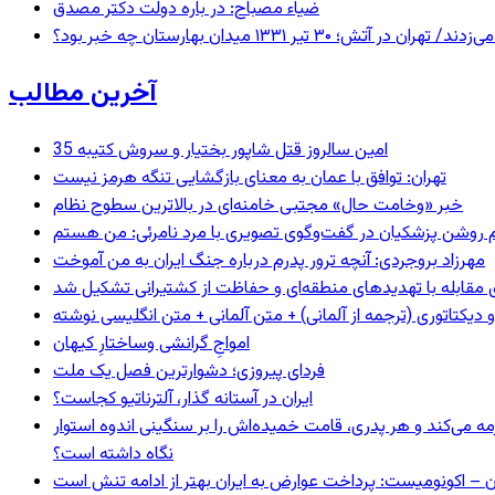
ضیاء مصباح: در باره دولت دکتر مصدق
 ۱۳۳۱ میدان بهارستان چه خبر بود؟
آخرین مطالب
35 امین سالروز قتل شاپور بختیار و سروش کتیبه
تهران: توافق با عمان به معنای بازگشایی تنگه هرمز نیست
خبر «وخامت حال» مجتبی خامنه‌ای در بالاترین سطوح نظام
مهرزاد بروجردی: آنچه ترور پدرم درباره جنگ ایران به من آموخت
ای مقابله با تهدیدهای منطقه‌ای و حفاظت از کشتیرانی تشکیل شد
و دیکتاتوری (ترجمه از آلمانی) + متن آلمانی + متن انگلیسی نوشته
‌امواجِ گرانشی وساختارِ کیهان
فردای پیروزی؛ دشوارترین فصل یک ملت
ایران در آستانه گذار، آلترناتیو کجاست؟
مه می‌کند و هر پدری، قامت خمیده‌اش را بر سنگینی اندوه استوار
نگاه داشته است؟
ن – اکونومیست: پرداخت عوارض به ایران بهتر از ادامه تنش است