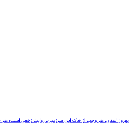
بهروز اسدی: هر وجب از خاک‌ این سرزمین، روایت زخمی است؛ هر خانه‌