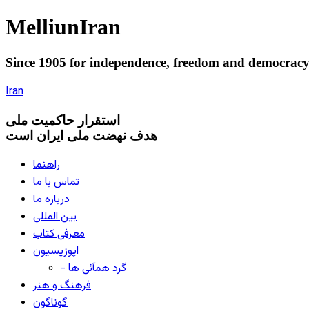
Melliun
Iran
Since 1905 for
independence
,
freedom
and
democrac
Iran
استقرار
حاکميت ملی
هدف نهضت ملی ایران است
راهنما
تماس با ما
درباره ما
بین المللی
معرفی کتاب
اپوزیسیون
- گرد همآئی ها
فرهنگ و هنر
گوناگون