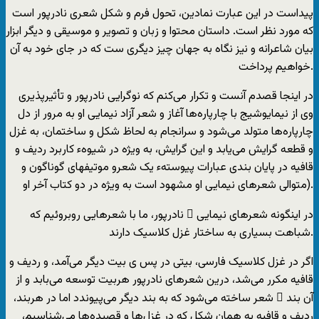
پیداست در این عبارت نمادین، تحول فرم و شکل شعری نادرپور است
که مورد نظر است. داستان محتوا و زبان و تصویر و موسیقی و دیگر ابزار
بیان شاعرانه و نیز نگاه به جهان چیز دیگری ست که در جای خود به آن
خواهیم پرداخت.
در اینجا قصدم آنست و تکرار می‌کنم که نوگرایی نادرپور و تأثیرپذیری
وی از نیمایوشیج با چارپاره‌ها آغاز و شعر آزاد نیمایی او به مرور از دل
چارپاره‌ها متولد می‌شود و سرانجام به لحاظ شکل و ساختمان، به غزل
و قطعه گرایش می‌یابد و این گرایش، به ویژه در شیوهء کاربرد ردیف و
قافیه در پایان بندی عبارات پیوستهء یک شعرو موتیفهای گوناگون و
متوالی شعرهای نیمایی او مشهود است به ویژه در دو کتاب آخر او).
در اینگونه شعرهای نیمایی ِ نادرپور، ما با شعرهایی روبروئیم که
شباهت بسیاری به ساختار غزل کلاسیک دارند.
اگر در غزل کلاسیک فارسی، بیتی در پس ی بیت دیگر می‌آمد، و ردیف و
قافیه مکرر می‌شد، درین شعرهای نادرپور هربیت توسعه می‌بابد و از
آن بند ِ شعر ساخته می‌شود که به بند دیگر می‌پیوندد اما در هربند،
ردیف و قافیه به‌‌‌ همان شکل که در غزل‌ها و قصیده‌ها می‌شناسیم،