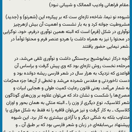
مقام فراهانی وادیب الممالک و شیبانی نبود).
شیوهء نو نیما، شاخهء تازه‌ای ست که بر پیکرهء این (شعرنو) و (جدید)
مشروطیت جوانه کرد و به بار نشست و اهمیت آن بیش ازهرچیز
نوآواری در شکل (فرم) است که البته همین نوآوری درفرم، خود، نوگرایی
در محتوا را نیز به همراه داشت یا هردو عنصر فرم و محتوا توأماً در
شعر نیمایی حضور یافتند.
آنچه درکار نیمایوشیج برجستگی داشت و نوآوری تلقی می‌شد، در
مرحلهء نخست روش تازه‌ای بود که وی پیش گرفت و براساس آن
قواعدی که نزدیک به هزار سال در شعر فارسی ریشه دوانده بود و
دست ناخوردنی و مقدس شمرده می‌شد و تخطی از آن‌ها جزء محرّمات
به شمار می‌آمد، یعنی قانون رعایت کمیت طولی و هجایی ابیات و
مصرع‌ها را شکست و نشان داد که می‌توان علاوه بر وزن‌های گوناگون
شعر کلاسیک، نوع دیگری از وزن را ـ البته متکی به‌‌‌ همان بحور و اوزان
کلاسیک ـ به کار گرفت و نیز می‌توان قافیه را نه فقط به شکل موازی یا
متناوب بلکه به شکلی دیگر و با آزادی بیشتری به کار برد. این شیوه
پیشنهاد بی‌سابقه‌ای در زبان و شعر فارسی بود که بر طبق آن ـ و