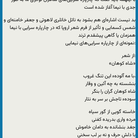
جدی با نیما آغاز شده است
بد نیست اشاره‌ای هم بشود به ناتل خانلری لاهوتی و جعفر خامنه‌ای و
شمس کسمایی و تأثیر از فرم شعر اروپا که در چارپاره سرایی با نیما
همزمان یا گاهی پیشقدم ترند
نمونه‌ای از چارپاره سرایی‌های نیمایی:
از شعر:
«شاه کوهان»
با مه آلودهء این تنگ غروب،
بنشسته به چه آئین و وقار
شاه کوهان گران را بنگر
سودهء تاجش بر سر به نثار
خاسته گویی از گور سیاه
مرده واری بدریده کفنی
جغد بنشانده به دامان خاموش
با دلش حرف و نه بر لب سخنی