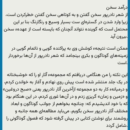
درآمد سخن
از شعر نادرپور سخن گفتن و به کوتاهی سخن گفتن خطرکردن است،
زیرا وارد شدن در گستره‌ای ست بسیار وسیع و رنگارنگ بنا بر این
محتمل است که گوینده نتواند آنچنان که بایسته است از عهدهء سخن
بیرون آید.
ممکن است نتیجهء کوشش وی به پراکنده گویی و ناتمام گویی در
زمینه‌های گوناگون و بکری بینجامد که شعر نادرپور از آن‌ها برخوردار
است.
این نکته را من هنگامی دریافتم که مجموعهء آثار او را که خوشبختانه
در یک جلد منتشر شده است پیش روی نهادم و آغاز به خواندن کردم،
و درمیانهء کار به دو مجموعه ازآخرین آثار نادرپور یعنی «صبح دروغین»
و «زمین و زمان» گریزی زدم و در آن‌ها غوری کردم، در این هنگام بود
که با خود اندیشیدم که: چنانچه بخواهم از جوانب گوناگون و ابعاد
مختلف آثار نادرپور سخن بگویم، می‌باید مطالعه‌ای همه جانبه و
روشمند برای نوشتن کتابی در پیش گرفته شود که فصول گوناگونی را
شامل گردد.