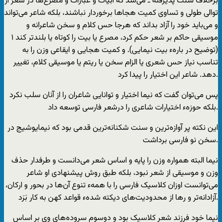
برخلاف سنت پذیرفته ـ می‌شد که ابیات و عبارات و مصرع‌ها در شعر از
توالی طولی و تساوی کمیت هجا‌ها برخوردار نباشند، بلکه شاعر می‌تواند
و می‌باید خود را آزاد بداند که هرجا حس کلام و سخن شاعرانه و
موسیقی حاکم بر شعر حکم کرد، مصرع یا بیت را کوتاه یا بلند‌تر کند ۱
(توضیح در بارهء بیت نیمایی). و کمیت هجایی و ایقاعی وزن را به
تناسب نیاز حس شعری یا الزام سخن یا ریتم یا موسیقی کلام، تغییر
دهد. شاعر این اختیار را پیدا کرد.
پس می‌توان گفت که نیما اختیار و توانایی شاعران را از آنان سلب نکرد
بلکه حوزهء اختیارات شاعری را درشعر فارسی توسعه داد.
این نکته پر آوازه‌ترین و سنت شکنانه‌ترین قدمی بود که نیمایوشیج در
سخن نو فارسی برداشت.
نیما البته همواره وزن را پایه و اساس شعر می‌دانست و طرفدار حذف
وزن و موسیقی از شعر نبود، بلکه طبق روش پیشنهادی او شاعر
می‌توانست اوزان کلاسیک فارسی را با همهء تنوع آن‌ها در بحور و ارکان،
آزادانه‌تر و‌‌‌ رها از محدودیت‌های دیکته شدهء قواعد کهن به کار بَرَد.
نیما خود فرزند شعر کلاسیک بود و دوسوم سروده‌های وی بر اساس‌‌‌