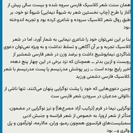
همان سنت شعر کلاسیک فارسی سروه شده و بیست سالی پیش از
آغاز یا طرح (چاپ نخستین شعر به شیوۀ نیمایی) شیوۀ نو خود، بر
طبق روال شعر کلاسیک سروده و شاعری کرده بود و تجربه اندوخته
بود.
بنا بر این نمی‌توان خود را شاعری نیمایی به شمار آورد، اما در شعر
کلاسیک تجربه و بر آن آگاهی و تسلط نداشت و به ویژه نمی‌توان دعوی
شاگردی نیمایوشیج داشت و برضد وزن در شعر فارسی شمشیر از
روبست و ازین بد‌تر ــ همچنان که نزد برخی در این چهار پنج دههء
اخیر رایج بوده است ــ زیر پوشش مدرنیسم یا پست مدرنیسم با شعر
کلاسیک فارسی دشمنی ورزید.
چنین دعوی‌هایی که خود را پشت نوگرایی پنهان می‌کنند، تنها ناشی از
ناتوانی مدعیان در سرودن شعر فارسی ست.
نوگرایی نیما در فرم (ترکیب آزاد مصرع‌ها) و نیز نوگرایی در مضمون،
متأثر از شعر اروپا، به خصوص از شعر فرانسه و جنبش ادبی
سمبلیست‌های فرانسوی همچون رمبو، ورلن، مالارمه، لوترآمون و پل
والری و… بود.