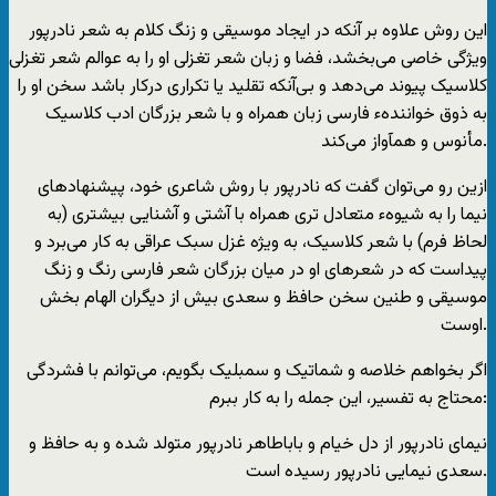
این روش علاوه بر آنکه در ایجاد موسیقی و زنگ کلام به شعر نادرپور
ویژگی خاصی می‌بخشد، فضا و زبان شعر تغزلی او را به عوالم شعر تغزلی
کلاسیک پیوند می‌دهد و بی‌آنکه تقلید یا تکراری درکار باشد سخن او را
به ذوق خوانندهء فارسی زبان همراه و با شعر بزرگان ادب کلاسیک
مأنوس و همآواز می‌کند.
ازین رو می‌توان گفت که نادرپور با روش شاعری خود، پیشنهادهای
نیما را به شیوهء متعادل تری همراه با آشتی و آشنایی بیشتری (به
لحاظ فرم) با شعر کلاسیک، به ویژه غزل سبک عراقی به کار می‌برد و
پیداست که در شعرهای او در میان بزرگان شعر فارسی رنگ و زنگ
موسیقی و طنین سخن حافظ و سعدی بیش از دیگران الهام بخش
اوست.
اگر بخواهم خلاصه و شماتیک و سمبلیک بگویم، می‌توانم با فشردگی
محتاج به تفسیر، این جمله را به کار ببرم:
نیمای نادرپور از دل خیام و باباطاهر نادرپور متولد شده و به حافظ و
سعدی نیمایی نادرپور رسیده است.