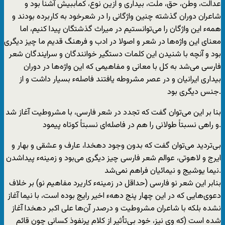
عدالت، وطن، حق، ملت، بیداری و ازین نوع، کماببیش آشنا بود و
شاعران دوران گذشته چنین واژگانی را در شعرخود به کاربرده بودند و
همهء این واژگان را می‌توانستیم در میراث گذشتگان پیدا کنیم، اما
معنای این واژه‌ها در شعر و اصولا در ادب و فرهنگ قدیم ما چیز دیگری
بود و آنچه با شنیدن این کلمات دستگیر خوانندگان و سرایندگان شعر
فارسی می‌شد به کل با معانی و مفاهیمی که این واژه‌ها در دوران
بیداری ایرانیان و در عصر مشروطه یافتند فاصلهء بسیار داشت و از
جنس دیگری بود.
بنا بر این می‌توان گفت که تجدد در شعر فارسی، با مشروطیت آغاز شد
و راهی نسبتاً طولانی را هم در فاصله‌ای نسبتاً کوتاه پیمود.
بی‌تردید می‌توان گفت که بدون وجود دهخدا، عارف و عشقی و بهار و
ایرج و لاهوتی، عوالم شعر فارسی چیز دیگری می‌بود و زمینهء پیداشدن
نیما یوشیج و نیمائیان فراهم نمی‌شد.
بنابر این شعر نو فارسی (حداقل در زمینهء کاریرد مفاهیم نو) بر خلاف
دعوی‌هایی که در این چهار پنج دههء اخیر رایج بوده است، با نیما آغاز
نشده بلکه با شاعران مشروطیت و درصدر آن‌ها علی اکبر دهخدا آغاز
شده است (که وی نیز، خود بی‌تأثیر از کلام پرنفوذ کسانی چون قائم