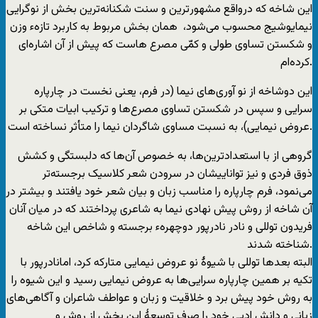
این شاخه که درواقع مشهور‌ترین و سنت شکنانه‌‌ترین بخش از نوگرایی
نیمایوشیج محسوب می‌شود، ‌‌‌ همان بخش مربوط به کاربرد تازهء وزن
و شکستن تساوی طولی و کمّی مصرع هاست که پیش از آن اشاره‌ای
کرده‌ام.
این دوشاخه از نو آوری‌های نیما (در فرم، یعنی نخست در چارپاره
سرایی و سپس در شکستن تساوی مصرع‌ها و ترکیب ابیات متکی بر
عروض نیمایی)، به نسبت مساوی شاگردان نیما را متأثر نساخته است.
گروهی از با استعداد‌ترین‌ها، به خصوص آن‌ها که دلبستگی و کشش
ذوق فردی و نیز تواناییشان در سرودن شعر کلاسیک برجسته‌‌تر
می‌نمود، فرم چارپاره را مناسب زبان و بیان شعر خود یافتند و بیشتر در
آن شاخه از روش پیش نهادی نیما به شاعری پرداختند که در میان آنان
فریدون توللی و نادر نادرپور دوچهرهء برجسته و شاخص این شاخه
شناخته شدند.
البته بعد‌ها توللی با شیوۀ نو عروض نیمایی متارکه کرد، امانادرپور با
تکیه بر همین چارپاره سرایی‌ها به عروض نیمایی رسید و این شیوه را
به روش خود پیش برد و خلاقیت و زبان و عواطف شاعران و آگاهی‌های
زبانی و دانش ادبی خود را صرف توسعۀ این بخش از روش و