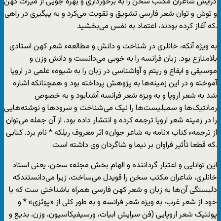
گرایش شاعران مکتب سخن را به برخورداری و بهره جویی از میراث کهن
و توش و توان شعر فارسی تشویق و تقویت می‌کرد و به پیگیری در راهی
که آغاز کرده بودند، اعتماد به نفس می‌بخشید.
به ویژه آنکه، خانلری در شناخت و دانش و مطالعهء شعر کهن استادی
بلامنازع بود. زبان فرانسه را به خوبی می‌دانست و دانش وزن و
موسیقی و ایقاع و ریتم و آوا‌شناسی در زبان را به شیوهء علمی در اروپا
آموخته و در این زمینه‌ها به پژوهش پرداخته بود و همچنانکه اشاره
شد به شعر اروپا و به ویزه شعر فرانسه آشنابود و به خصوص
رمانتیک‌ها و سمبلیست‌ها را نیک می‌شناخت و سرود‌ها و نوشته‌هایی
را در زمینه شعر اروپا ترجمه کرده و انتشار داده بود. از آن جمله می‌توان
از ترجمهء کتاب «نامه به شاعر جوان» اثر معروف ریلکه * نام برد. کتابی
که قطعا تأثیر فراوان بر نیما و شاگردان وی داشته است.
این توانایی و اعتبار گرداننده و الهام بخش مجلهء سخن، یعنی استاد
خانلری، شاعران مکتب سخن را قویدل می‌ساخت، زیرا می‌دانستندکه
دلبستگی آن‌ها به زبان و شعر کهن فارسی همراه با‌شناختی ست که یا
خود از شعر غرب، به ویژه شعر فرانسه و به طور کلی از «پوئزی» * و
پوئتیک شعر اروپایی (فن سرایش ابیات، ورسیفیکاسیون، وزن، بدیع و