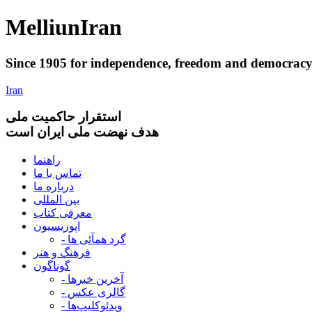
Melliun
Iran
Since 1905 for
independence
,
freedom
and
democrac
Iran
استقرار
حاکميت ملی
هدف نهضت ملی ایران است
راهنما
تماس با ما
درباره ما
بین المللی
معرفی کتاب
اپوزیسیون
- گرد همآئی ها
فرهنگ و هنر
گوناگون
- آخرین خبرها
- گالری عکس
- ویدئوکلیپ‌ها