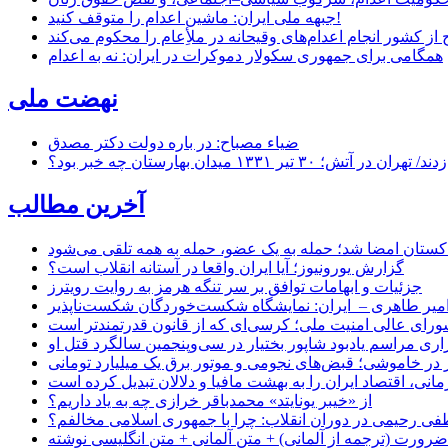
جبهه ملی ایران: ماشین اعدام را متوقف کنید!
از کشور انجام اعدام‌های وقیحانه در ملأِعام را محکوم می‌کند
همگامی برای جمهوری سکولار دموکرات در ایران: نه به اعدام
نهضت ملی
ضیاء مصباح: در باره دولت دکتر مصدق
۱ میدان بهارستان چه خبر بود؟
آخرین مطالب
اکستان امضا شد؛ حمله به یک عضو، حمله به همه تلقی می‌شود
گزارش یورونیوز؛ آیا ایران واقعا در آستانه انقلاب است؟
جزئیات و ابهامات توافق بر سر تنگه هرمز به روایت رویترز
میر طاهری – ایران: نمایشگاه شکست‌خوردگان شکست‌ناپذیر
شورای عالی امنیت ملی؛ کرسی‌ای که از قانون قدرتمندتر است
اری مراسم یادبود شاپور بختیار در سی‌وپنجمین سالگرد قتل او
در خاموشی؛ قبض‌های نجومی و موتور برق یک میلیارد تومانی
نی، اقتصاد ایران را به بهشت مافیا و دلالان تبدیل کرده است
از «خیبر یونایتد» محمدباقر خرازی چه به یاد داریم؟
 رحیمی در دوران انقلاب: چرا با جمهوری اسلامی مخالفم؟
رورت (ترجمه از آلمانی) + متن آلمانی + متن انگلیسی نوشته