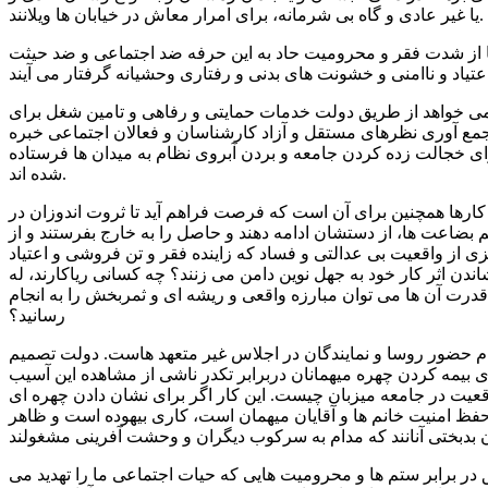
یا غیر عادی و گاه بی شرمانه، برای امرار معاش در خیابان ها ویلانند.
تا از شدت فقر و محرومیت حاد به این حرفه ضد اجتماعی و ضد حیثت
ا نمی خواهد از طریق دولت خدمات حمایتی و رفاهی و تامین شغل برای
 جمع آوری نظرهای مستقل و آزاد کارشناسان و فعالان اجتماعی خبره
رای خجالت زده کردن جامعه و بردن آبروی نظام به میدان ها فرستاده
شده اند.
کارها همچنین برای آن است که فرصت فراهم آید تا ثروت اندوزان در
 بضاعت ها، از دستشان ادامه دهند و حاصل را به خارج بفرستند و از
یزی از واقعیت بی عدالتی و فساد که زاینده فقر و تن فروشی و اعتیاد
دن اثر کار خود به جهل نوین دامن می زنند؟ چه کسانی ریاکارند، له
ت قدرت آن ها می توان مبارزه واقعی و ریشه ای و ثمربخش را به انجام
رسانید؟
نگام حضور روسا و نمایندگان در اجلاس غیر متعهد هاست. دولت تصمیم
ی بیمه کردن چهره میهمانان دربرابر تکدر ناشی از مشاهده این آسیب
واقعیت در جامعه میزبان چیست. این کار اگر برای نشان دادن چهره ای
 حفظ امنیت خانم ها و آقایان میهمان است، کاری بیهوده است و ظاهر
در برابر ستم ها و محرومیت هایی که حیات اجتماعی ما را تهدید می