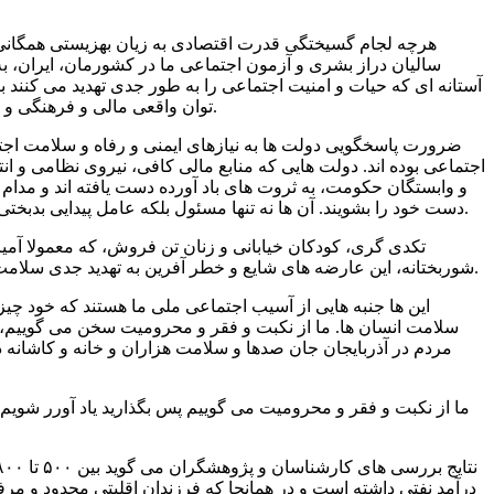
هرچه لجام گسیختگی قدرت اقتصادی به زیان بهزیستی همگانی، ب
سالیان دراز بشری و آزمون اجتماعی ما در کشورمان، ایران، 
آستانه ای که حیات و امنیت اجتماعی را به طور جدی تهدید می کنند 
توان واقعی مالی و فرهنگی و مدیریتی جامعه داشته باشد و توقع از دولت ها را محدود کند، اما هرگز این خواست انسانی را که دولت ها باید پاسخگو باشند را نقض نمی کند.
ضرورت پاسخگویی دولت ها به نیازهای ایمنی و رفاه و سلامت اج
اجتماعی بوده اند. دولت هایی که منابع مالی کافی، نیروی نظامی و
و وابستگان حکومت، به ثروت های باد آورده دست یافته اند و مدام
دست خود را بشویند. آن ها نه تنها مسئول بلکه عامل پیدایی بدبختی ها و حرمان های اجتماعی اند. ابتدایی ترین حق، و حتی تکلیف مردم، اعتراض نسبت به این نابسامانی ها و سیاست های پدید آورنده آن است.
تکدی گری، کودکان خیابانی و زنان تن فروش، که معمولا آمیزه
شوربختانه، این عارضه های شایع و خطر آفرین به تهدید جدی سلامت و ایمنی فردی و اجتماعی تبدیل شده اند. این ها به اضافه مصرف و تجارت مواد مخدر میلیون ها نفر را به کام مرگ و فرومایگی کشانده اند.
این ها جنبه هایی از آسیب اجتماعی ملی ما هستند که خود چیز
سلامت انسان ها. ما از نکبت و فقر و محرومیت سخن می گوییم، اما
درآمد نفتی داشته است و در همانجا که فرزندان اقلیتی محدود و مرفه 