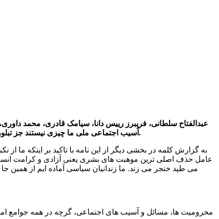
عبدالفتاح سلطانی، فریبرز ریيس دانا، سیامک قادری، محمد داوری،
آسیب اجتماعی ملی ما چیزی نیستند جز تبلور ساختار اجتماعی و اقتصادی ناعادلانه، سوء سیاست های دولتی، هدر رفتن تاسف بار منابع و بی اعتنایی به جان و حیثت و سلامت انسان ها.
به گزارش کلمه در بخشی دیگر از این نامه با تاکید بر اینکه ما ا
عامل حذف اصلی ترین موهبت های بشری یعنی آزادی و کرامت انسانی ب
می طپد خنجر می زند. ما زندانیان سیاسی آماده ایم از همین جا
محرومیت ها، مسائل و آسیب های اجتماعی، گرچه در همه جوامع امر