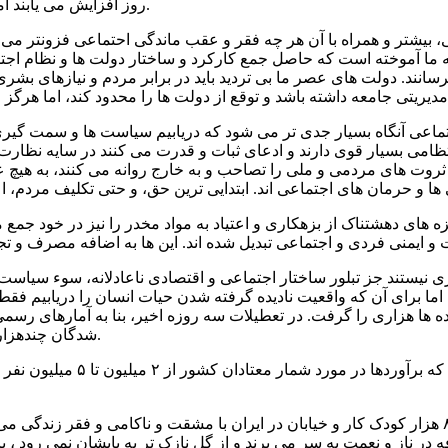
روز افزایش می یابند اما گستردگی و عمق فاجعه آفرینی آن در جوامع مختلف متفاوت است.
یشتر و همراه با آن هر چه فقر و عقب ماندگی احتماعی فزونتر می شود
به ما آموخته است که حاصل جمع کارکرد و ساختار دولت ها و نظام اج
برسانند. دولت های عصر ما بی تردید باید در برابر مردم و نیازهای 
تماعی آنگاه بسیار جدی تر می شود که دریابیم سیاست ها و سمت گیر
 انتظامی بسیار قوی دارند و ادعای ثبات و قدرت می کنند در سایه نظ
 ثروت های مردمی و ملی را تصاحب و به خارج روانه می کنند، به هیچ 
 های دهشتناک از بزهکاری و اعتیاد به مواد مخدر را نیز در خود جمع م
ی نیستند جز تبلور ساختار اجتماعی و اقتصادی ناعادلانه، سوء سیاست 
 برای آن که واقعیت نادیده گرفته شدن حیات انسان را دریابیم فقط ک
شدگان چندهزار نفری و خسارت های مالی و فشار بر بنیه ی خانوارهای با توان است.
ما از نکبت و فقر و محرومیت می
در ناز و نعمت به سر می برند و از گل نازک تر به پایشان نمی رود ، پا