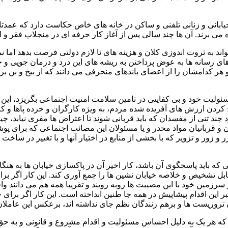
یابانی و زنانی تلفنی و ساکن در خانه های خاص حکاست دارد که عمد
تواند به ثروت اندوزی کلان و هزینه های نا لازم دولتی فرصت بدهد ام
 های رسانه ها به عوض پرداختن به ریشه های این درد و درمان جویی و
 هر کدامشان را از اعضای باندهای منحرفی می دانند که از بیخ و بن ب
ئولیت خود و بی کفایتی در تامین سلامت امنیت اجتماعی بگریزد، این 
کردن ارزش های آفریده شده مردم، به ویژه کارگران و خرده پاها و کم
 چند تنی از مفسدان که باید قربانی شوند تا اعتراض ها مفری نیابد، چ
 قربانیان مواد مخدر و یا مسئولان این مصائب اجتماعی که برای پوشان
و زور و تزویر که با بخشی از منابع در اختیار آنها و با تغییر در ساخ
 که باید پاسخگوی آن باشد، کار اخیر آن در پاکسازی خیابان ها به ه
ل تشخیص و خلاصه خیابان نشین ها را جمع آوری کند. این کار اگر برا
 سرزمین خود با این مصیبت ها روبه رویند و تقریبا همه هم می دانند 
ر این اقدام پیشاپیش در همه جا طنین انداخته است. این کار اگر برای
 که هر یک به دلیل احساس مسئولیت و اقدام مشروع و قانونی و به حق 