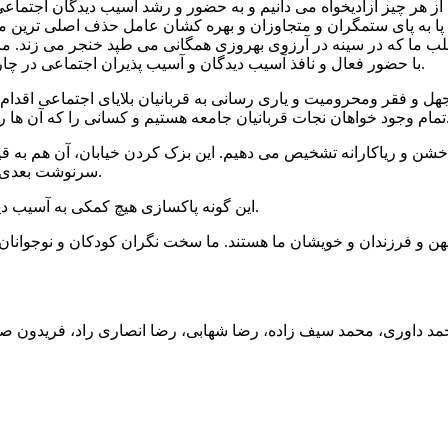
 خود را بیش از هر چیز آزادیخواه می دانیم و به حضور و رشد آسیب دیدگان
 پا به پای ستمگران و متجاوزان و بهره کشان عامل حذف اصلی ترین م
قلب ما که در سینه در آرزوی بهروزی همگانی می طپد خنجر می زند. ما 
با حضور فعال و نافذ آسیب دیدگان و آسیب پذیران اجتماعی در چارچوب ضوابط پذیرفته شده برای یاری های انسانی و ریشه ای بنا کنیم.
 جهل و فقر ومحرومیت و یاری رسانی به قربانیان بلایای اجتماعی اقدام
ا را مزاحم و مخل خوشی و قدرت ورزی خود می دانند محکوم می کنیم.
 خشن و ریاکارانه تشخیص می دهیم. این بزک کردن خیابان، آن هم به ق
سرنوشت بعدی آنان پس از پایان اجلاس و میهمانی ، دل همه ما را به درد آورده است.
این گونه پاکسازی هیچ کمکی به آسیب دیدگان جامعه ما نمی کند بلکه نگران کننده و تشدید کننده فلاکت است.
یهن و فرزندان و خویشان ما هستند. ما سخت نگران کودکان و نوجوانان ف
حمد داوری، محمد سیف زاده، رضا شهابی، رضا انصاری راد، فریدون ص