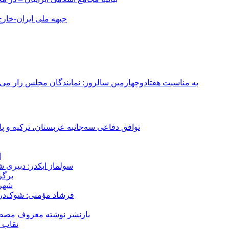
جبهه ملی ایران-خارج 
به مناسبت هفتادوچهارمین سالروز: نمایندگان مجلس زار می‌زدند/ تهران در آتش؛ ۳۰ تیر ۳۳۱
توافق دفاعی سه‌جانبه عربستان، ترکیه و پ
ا
سولماز ایکدر: دبیری 
برگز
شهر 
فرشاد مؤمنی: شوک‌درما
بازنشر نوشته معروف مصطفی
نقاب ض