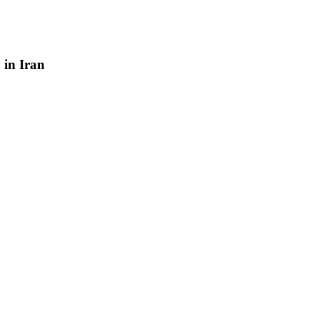
y
in
Iran