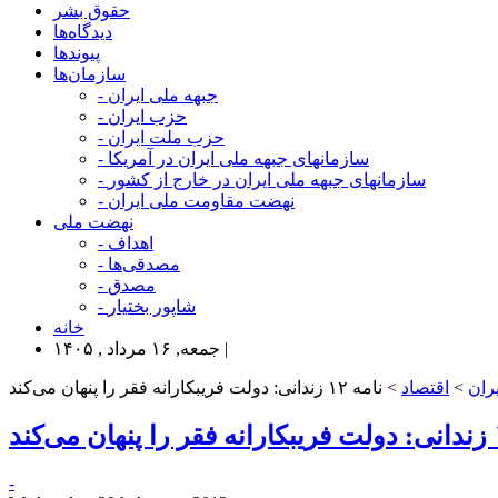
حقوق بشر
دیدگاه‌ها
پیوندها
سازمان‌ها
- جبهه ملی ایران
- حزب ایران
- حزب ملت ایران
- سازمانهای جبهه ملی ایران در آمریکا
- سازمانهای جبهه ملی ایران در خارج از کشور
- نهضت مقاومت ملی ایران
نهضت ملی
- اهداف
- مصدقی‌ها
- مصدق
- شاپور بختیار
خانه
جمعه, ۱۶ مرداد , ۱۴۰۵ |
ران
>
اقتصاد
> نامه ۱۲ زندانی: دولت فریبکارانه فقر را پنهان می‌کند
-