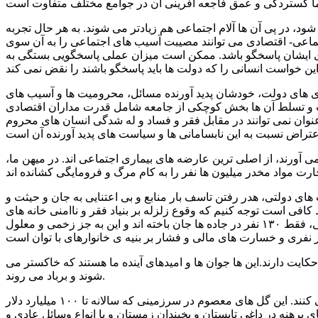
، در پی آن ها آلام اجتماعی هم زیادتر می شوند. به هر حال تجربه
تماعی- اقتصادی می توانند مصیبت آسیب های اجتماعی را به آن سوی
بشری ایشان پاسخگو باشد. ممکن است میزان عملی پاسخگویی بستگی به
ی های دولت، خودشان پدید آورنده مسائل، محرومیت ها و آسیب های
ارت و تسلط آن ها بخش کوچکی از جامعه شامل قدرت مداران اقتصادی
عنوان نمی توانند در مقابل فقر و فساد و له شدگی انسان های محروم
ی آورند، از اصلی ترین عارضه های بیماری اجتماعی اند. در میهن ما،
های دولتی، هدر رفتن تاسف بار منابع و بی اعتنایی به جان و حیثت و
افی است توجه کنیم که وقوع زلزله بر بنیاد فقر و ناامنی خانه های
مردم در آذربایجان جان صدها و سلامت هزاران و خانه و کاشانه ده ها هزاری را گرفت. در تعطیلات سه روزه اخیر، بنا به آمارهای رسمی، فقط ۱۳۰ نفر در جاده ها جان باخته اند و این به جز زخمی و معلول
 گوییم پس بگذارید یاد آورر شویم که برآوردها در مورد شمار معتادان کشور از ۲ میلیون تا ۵ میلیون نفر حکایت دارند.این ها جوان ها و امیدهای آینده ما هستند که خاکستر می
شوند و برباد می روند.
نتایج بررسی های کارشناسان و پژوهشگران می گوید بین ۵۰۰ تا ۸۰۰ هزار کودک کار و خیابان در ایران با مشقت و ناکامی و فقر زندگی می کنند. این گل های معصوم در سرزمینی که سالانه تا ۱۰۰ میلیارد دلار
ی برهنه در داغی تابستان و یخبندان زمستان و با انواع وسائل عادی و