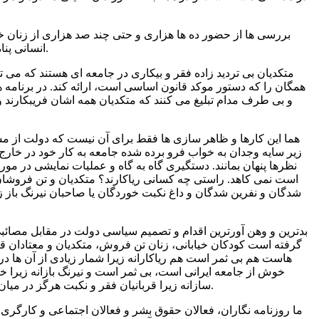
بررسی ها از حضور ده ها هزاری و حتی چند صد هزاری از زنان خ
انسانی پناه می برند. آن ها چند سالی پس از آغاز کار حرفه ای در منجلاب فقر و اعتیاد و ناامنی و خشونت های بدنی و رفتاری وحشیانه گرفتار می آیند.
متکدیان بی تردید زاده فقر و بیکاری در جامعه ای هستند که می 
همگان را که دستور موکد قانون اساسی است، ارائه کند. در برنامه
و بی طرف مدام تبلیغ می کنند که متکدیان همه اشان فریبکارند و
هما این کارها و ظاهر سازی ها فقط برای آن نیست که دولت از مس
زیر سایه وجدان به خواب فرو برده شده جامعه به کار خود در خارج 
نظرها پنهان بمانند. دستگیری گاه به گاه و عملیات نمایشی در مورد
است نمی کاهد. راستی چه کسانی ریاکارند؟ متکدیان و تن فروشان و
شدگان و نفرین شدگان و داغ نکبت خوردگان یا صاحبان نیرنگ باز زر 
بدترین و وهن آورترین اقدام و تصمیم سیاسی دولت در مقابل مصائبی
گرفته است کودکان خیابانی، زنان تن فروش، متکدیان و معتادان قاب
هاست هم بی ثمر است هم ریاکارانه زیرا شمار زیادی از آن ها در
خوش از جامعه ایرانی است، بی ثمر است و نیرنگ بازانه زیرا خب
سازانه زیرا قربانیان فقر و نکبت هرگز در میان تروریست ها و برهم زنندگان نظم جای نداشته اند، برعکس این عاملان بدبختی آنانند که مدام به سرکوب دیگران و وحشت آفرینی مشغولند.
ما روزنامه نگاران، فعالان حقوق بشر و فعالان اجتماعی و کارگری